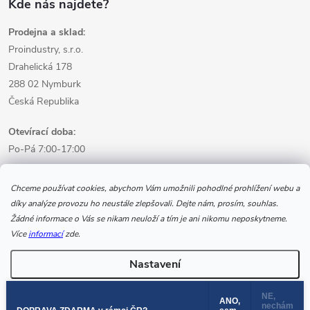
Kde nás najdete?
Prodejna a sklad:
Proindustry, s.r.o.
Drahelická 178
288 02 Nymburk
Česká Republika
Otevírací doba:
Po-Pá 7:00-17:00
Informace pro nákup
Chceme používat cookies, abychom Vám umožnili pohodlné prohlížení webu a
díky analýze provozu ho neustále zlepšovali. Dejte nám, prosím, souhlas.
Žádné informace o Vás se nikam neuloží a tím je ani nikomu neposkytneme.
Informace pro Vás
Více
informací
zde.
Nastavení
Copyright 2026
www.svarecikukla.cz | svářecí technika a vybavení
svářeče
. Všechna práva vyhrazena.
NE,
ANO,
nechám