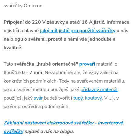
svářečky Omicron.
Připojení do 220 V zásuvky a stačí 16 A jistič. Informace
o jističi a hlavně
jaký mít jistič pro použití svářečky
u nás
na blogu o sváření.. prostě s námi vše jednoduše a
kvalitně.
Tato
svářečka ,,hrubě orientačně"
provaří
materiál o
tloušťce
6 - 7 mm
. Nezapomínej ale, že vždy záleží na
konkrétních podmínkách. Tedy na svařovaném materiálu,
jakou svářecí metodu použiješ, jaký
přídavný materiál
použiješ, jaký
svár
budeš tvořit (
tupý
,
koutový
, V .. ), v
jakém prostředí a podmínkách.
Základní nastavení elektrodové svářečky - invertorové
svářečky
najdeš u nás na blogu.