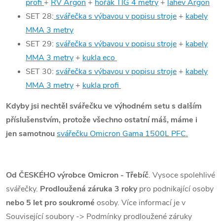
profi
+
RV Argon
+
hořák TIG 4 metry
+
lahev Argon
SET 28:
svářečka s výbavou v popisu stroje
+
kabely
MMA 3 metry
SET 29:
svářečka s výbavou v popisu stroje
+
kabely
MMA 3 metry
+
kukla eco
SET 30:
svářečka s výbavou v popisu stroje
+
kabely
MMA 3 metry
+
kukla profi
Kdyby jsi nechtěl svářečku ve výhodném setu s dalším
příslušenstvím, protože všechno ostatní máš, máme i
jen samotnou
svářečku Omicron Gama 1500L PFC.
Od ČESKÉHO výrobce Omicron - Třebíč
. Vysoce spolehlivé
svářečky.
Prodloužená záruka 3 roky
pro podnikající osoby
nebo 5 let pro soukromé
osoby. Více informací je v
Související soubory -> Podmínky prodloužené záruky