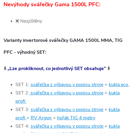
Nevýhody svářečky Gama 1500L PFC:
❌ Nezjištěny
Varianty invertorové svářečky GAMA 1500L MMA, TIG
PFC - výhodný SET:
⬇️
„Lze prokliknout, co jednotlivý SET obsahuje”
⬇️
SET 1:
svářečka s výbavou v popisu stroje
+
kukla eco
SET 2:
svářečka s výbavou v popisu stroje
+
kukla
profi
SET 3:
svářečka s výbavou v popisu stroje
+
kukla
profi
+
RV Argon
+
hořák TIG 4 metry
SET 4:
svářečka s výbavou v popisu stroje
+
kukla