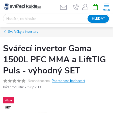
Přejít na obsah
NÁKUPNÍ 
HLEDAT
Svářečky a invertory
Svářecí invertor Gama
1500L PFC MMA a LiftTIG
Puls - výhodný SET
Neohodnoceno
Podrobnosti hodnocení
Kód produktu:
2398/SET1
Akce
SET