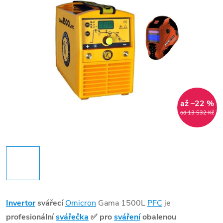
až –22 %
od 13 532 Kč
Invertor
svářecí
Omicron
Gama 1500L
PFC
je
profesionální
svářečka
✅
pro
sváření
obalenou