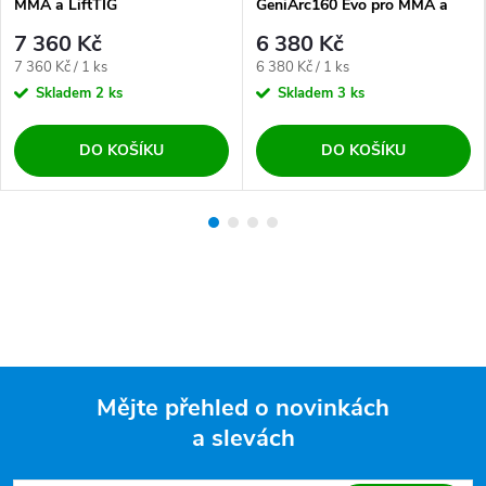
MMA a LiftTIG
GeniArc160 Evo pro MMA a
LiftTIG
7 360 Kč
6 380 Kč
Měrná cena:
Měrná cena:
7 360 Kč / 1 ks
6 380 Kč / 1 ks
Skladem
2 ks
Skladem
3 ks
DO KOŠÍKU
DO KOŠÍKU
Mějte přehled o novinkách
a slevách
Zápatí