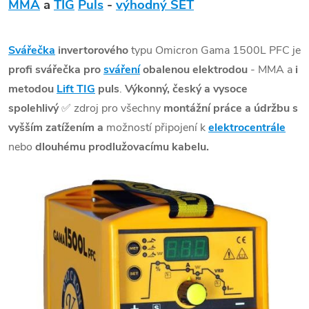
MMA
a
TIG
Puls
-
výhodný SET
Svářečka
invertorového
typu Omicron Gama 1500L PFC je
profi svářečka pro
sváření
obalenou elektrodou
- MMA a
i
metodou
Lift TIG
puls
.
Výkonný, český a vysoce
spolehlivý
✅ zdroj pro všechny
montážní práce a údržbu s
vyšším zatížením a
možností připojení k
elektrocentrále
nebo
dlouhému prodlužovacímu kabelu.