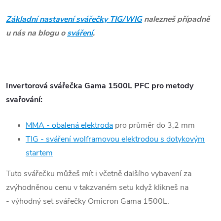
Základní nastavení svářečky TIG/WIG
nalezneš případně
u nás na blogu o
sváření
.
Invertorová svářečka Gama 1500L PFC pro metody
svařování:
MMA - obalená elektroda
pro průměr do 3,2 mm
TIG
- sváření wolframovou elektrodou s dotykovým
startem
Tuto svářečku můžeš mít i včetně dalšího vybavení za
zvýhodněnou cenu v takzvaném setu když klikneš na
- výhodný set svářečky Omicron Gama 1500L.