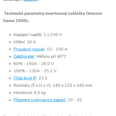
Technické parametry invertorové svářečky Omicron
Gama 1500L:
Napájecí napětí: 1 x 230 V
Jištění: 16 A
Proudový rozsah
: 10 - 150 A
Zatěžovatel
: Měřeno při 40°C
60% - 150A - 26,0 V
100% - 130A - 25,2 V
Třída krytí IP
: 23 S
Rozměry (Š x D x V): 145 x 225 x 345 mm
Hmotnost: 6,5 kg
Připojení svařovacích kabelů
: 10 - 25