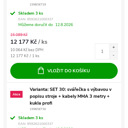
2398/SET29
Skladem
3 ks
EAN:
8592621000337
Můžeme doručit do
12.8.2026
15 089 Kč
12 177 Kč
/ ks
10 064 Kč bez DPH
Měrná cena:
12 177 Kč / 1 ks
VLOŽIT DO KOŠÍKU
Varianta: SET 30: svářečka s výbavou v
Akce
popisu stroje + kabely MMA 3 metry +
kukla profi
2398/SET30
Skladem
3 ks
EAN:
8592621000337