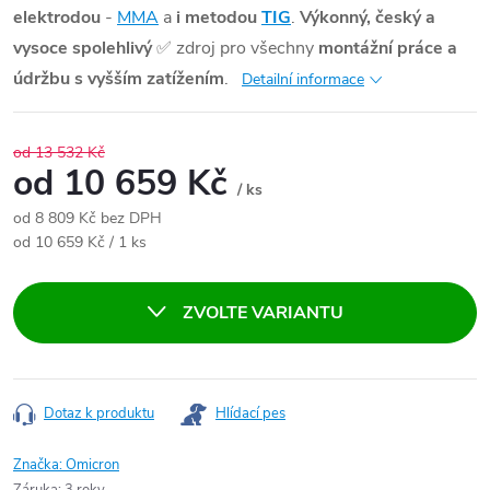
elektrodou
-
MMA
a
i metodou
TIG
.
Výkonný, český a
vysoce spolehlivý
✅
zdroj pro všechny
montážní práce a
údržbu s vyšším zatížením
.
Detailní informace
od 13 532 Kč
od
10 659 Kč
/ ks
od
8 809 Kč
bez DPH
Měrná cena:
od 10 659 Kč / 1 ks
ZVOLTE VARIANTU
Dotaz k produktu
Hlídací pes
Značka:
Omicron