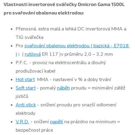
Vlastnosti invertorové svářečky Omicron Gama 1500L
pro svařování obalenou elektrodou:
Přenosná, extra malá a lehká DC invertorová MMA a
TIG svářečka
Pro
svařování obalenou elektrodou ( bazická - E7018
)
i (
rutilová
ER 117 )v průměru 2,0 – 3,2 mm
P.F.C. - provoz na elektrocentrálu a dlouhý
prodlužovací kabel
Hot start
MMA - nastavení v % a doby trvání
Soft start
- pomalý
náběh
proudu = minimální zátěž
jističů
Anti stick
- snížení proudu pro snazší odlomení
elektrody
V.R.D.
- snížení
napětí
na prázdno na minimum =
bezpečnost práce