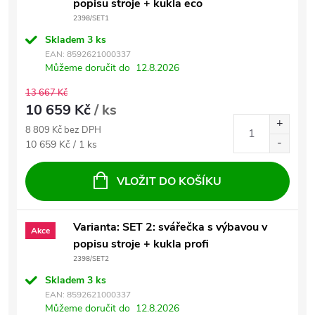
popisu stroje + kukla eco
2398/SET1
Skladem
3 ks
EAN:
8592621000337
Můžeme doručit do
12.8.2026
13 667 Kč
10 659 Kč
/ ks
8 809 Kč bez DPH
Měrná cena:
10 659 Kč / 1 ks
VLOŽIT DO KOŠÍKU
Varianta: SET 2: svářečka s výbavou v
Akce
popisu stroje + kukla profi
2398/SET2
Skladem
3 ks
EAN:
8592621000337
Můžeme doručit do
12.8.2026