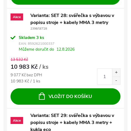
Varianta: SET 28: svářečka s výbavou v
Akce
popisu stroje + kabely MMA 3 metry
2398/SET28
Skladem
3 ks
EAN:
8592621000337
Můžeme doručit do
12.8.2026
13 532 Kč
10 983 Kč
/ ks
9 077 Kč bez DPH
Měrná cena:
10 983 Kč / 1 ks
VLOŽIT DO KOŠÍKU
Varianta: SET 29: svářečka s výbavou v
Akce
popisu stroje + kabely MMA 3 metry +
kukla eco