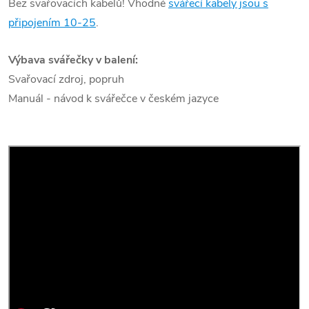
Bez svařovacích kabelů! Vhodné
svářecí kabely jsou s
připojením 10-25
.
Výbava svářečky v balení:
Svařovací zdroj, popruh
Manuál - návod k svářečce v českém jazyce