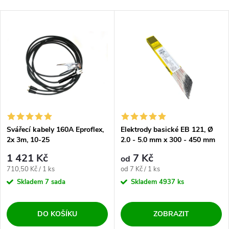
Svářecí kabely 160A Eproflex,
Elektrody basické EB 121, Ø
2x 3m, 10-25
2.0 - 5.0 mm x 300 - 450 mm
1 421 Kč
7 Kč
od
Měrná cena:
Měrná cena:
710,50 Kč / 1 ks
od 7 Kč / 1 ks
Skladem
7 sada
Skladem
4937 ks
DO KOŠÍKU
ZOBRAZIT