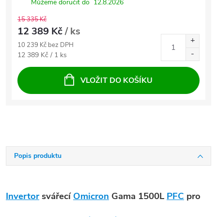
Můžeme doručit do
12.8.2026
15 335 Kč
12 389 Kč
/ ks
10 239 Kč bez DPH
Měrná cena:
12 389 Kč / 1 ks
VLOŽIT DO KOŠÍKU
Popis produktu
Invertor
svářecí
Omicron
Gama 1500L
PFC
pro