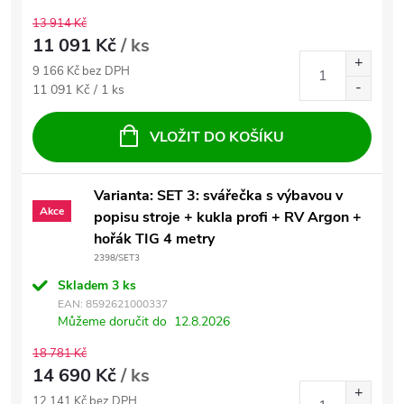
13 914 Kč
11 091 Kč
/ ks
9 166 Kč bez DPH
Měrná cena:
11 091 Kč / 1 ks
VLOŽIT DO KOŠÍKU
Varianta: SET 3: svářečka s výbavou v
Akce
popisu stroje + kukla profi + RV Argon +
hořák TIG 4 metry
2398/SET3
Skladem
3 ks
EAN:
8592621000337
Můžeme doručit do
12.8.2026
18 781 Kč
14 690 Kč
/ ks
12 141 Kč bez DPH