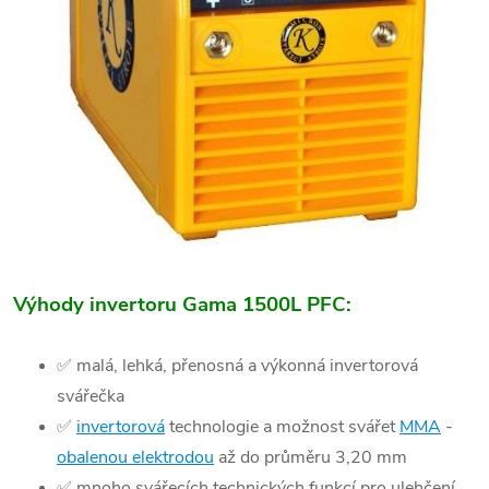
Výhody invertoru Gama 1500L PFC:
✅ malá, lehká, přenosná a výkonná invertorová
svářečka
✅
invertorová
technologie a možnost svářet
MMA
-
obalenou elektrodou
až do průměru 3,20 mm
✅ mnoho svářecích technických funkcí pro ulehčení