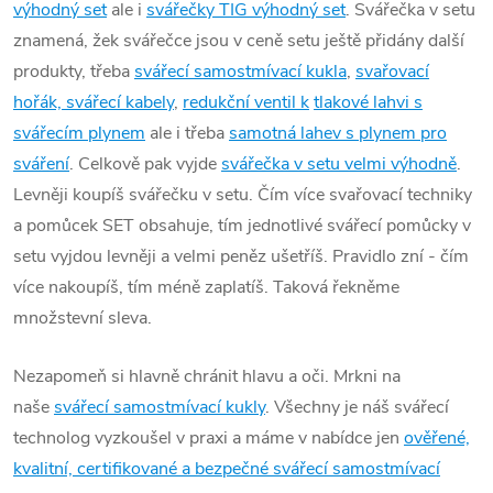
výhodný set
ale i
svářečky TIG výhodný set
. Svářečka v setu
znamená, žek svářečce jsou v ceně setu ještě přidány další
produkty, třeba
svářecí samostmívací kukla
,
svařovací
hořák, svářecí kabely
,
redukční ventil k
tlakové lahvi s
svářecím plynem
ale i třeba
samotná lahev s plynem pro
sváření
. Celkově pak vyjde
svářečka v setu velmi výhodně
.
Levněji koupíš svářečku v setu. Čím více svařovací techniky
a pomůcek SET obsahuje, tím jednotlivé svářecí pomůcky v
setu vyjdou levněji a velmi peněz ušetříš. Pravidlo zní - čím
více nakoupíš, tím méně zaplatíš. Taková řekněme
množstevní sleva.
Nezapomeň si hlavně chránit hlavu a oči. Mrkni na
naše
svářecí samostmívací kukly
. Všechny je náš svářecí
technolog vyzkoušel v praxi a máme v nabídce jen
ověřené,
kvalitní, certifikované a bezpečné svářecí samostmívací