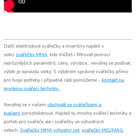
Další elektrodové svářečky a invertory najdeš v
sekci
svářečky MMA
, kde můžeš i filtrovat pomocí
nejrůznějších parametrů, ceny, výrobce.. neváhej se podívat,
výběr je opravdu velký. S výběrem správné svářečky přímo
pro tvoje potřeby i případně rádi pomůžeme -
kontakt na
prodejnu svářecí techniky.
Neváhej se v našem
obchodě se svářečkami a
kuklami
porozhlédnout. Najdeš tu mnoho svářecí techniky a
potřeb pro svářeče ale i svářečky ve výhodných
setech.
Svářečky MMA výhodný set
,
svářečky MIG/MAG