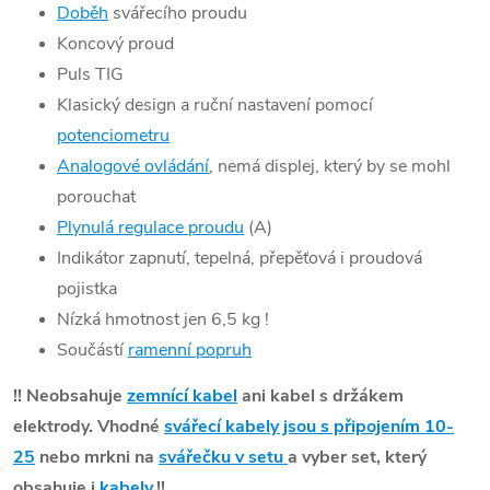
Doběh
svářecího proudu
Koncový proud
Puls TIG
Klasický design a ruční nastavení pomocí
potenciometru
Analogové ovládání
, nemá displej, který by se mohl
porouchat
Plynulá regulace proudu
(A)
Indikátor zapnutí, tepelná, přepěťová i proudová
pojistka
Nízká hmotnost jen 6,5 kg !
Součástí
ramenní popruh
!! Neobsahuje
zemnící kabel
ani kabel s držákem
elektrody. Vhodné
svářecí kabely jsou s připojením 10-
25
nebo mrkni na
svářečku v setu
a vyber set, který
obsahuje i
kabely
.!!