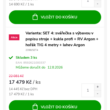
Měrná cena:
14 690 Kč / 1 ks
VLOŽIT DO KOŠÍKU
Varianta: SET 4: svářečka s výbavou v
Akce
popisu stroje + kukla profi + RV Argon +
hořák TIG 4 metry + lahev Argon
2398/SET4
Skladem
3 ks
EAN:
8592621000337
Můžeme doručit do
12.8.2026
22 081 Kč
17 479 Kč
/ ks
14 445 Kč bez DPH
Měrná cena:
17 479 Kč / 1 ks
VLOŽIT DO KOŠÍKU