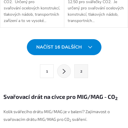
CO2. Určený pro
12.50 pro svářečky CO2. Je
svařování ocelových konstrukcí,
určený pro svařování ocelových
tlakových nádob, transportních
konstrukcí, tlakových nádob,
zařízení a to ve vysoké...
transportních...
Ovládací prvky výpisu
NAČÍST 16 DALŠÍCH
Stránkování
1
2
Svařovací drát na cívce pro MIG/MAG - CO
2
Kolik svářecího drátu MIG/MAG je v balení? Zajímavost o
svařovacím drátu
MIG
/
MAG
pro
CO
sváření
.
2