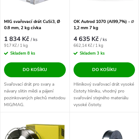
MIG svařovací drát CuSi3, Ø
OK Autrod 1070 (Al99,7%) - ∅
0.8 mm, 2 kg cívka
1,2 mm 7 kg
1 834 Kč
4 635 Kč
/ ks
/ ks
Měrná cena:
Měrná cena:
917 Kč / 1 kg
662,14 Kč / 1 kg
Skladem
8 ks
Skladem
3 ks
DO KOŠÍKU
DO KOŠÍKU
Svařovací drát pro svary a
Hliníkový svařovací drát vysoké
návary slitin mědi a pájení
čistoty hliníku, vhodný pro
pozinkovaných plechů metodou
svařování stejného materiálu
MIG/MAG.
vysoké čistoty.