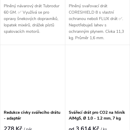
Plněný návarový drát Tubrodur
Plněný svařovací drát
60 GM. ✅ Využívá se pro
CORESHIELD 8 s vlastní
opravy šnekových dopravníků,
ochranou neboli FLUX drát ✅.
lopatek mixérů, drážek pístů
Nepotřebuješ lahev s
spalovacích motorů.
ochranným plynem. Cívka 11,3
kg. Průměr 1,6 mm.
Redukce cívky svářecího drátu
Svářecí drát pro CO2 na hliník
- adaptér
AlMg5, Ø 1.0 - 1.2 mm, 7 kg
cívka
278 Kč
3 614 Kč
od
/ pár
/ ks