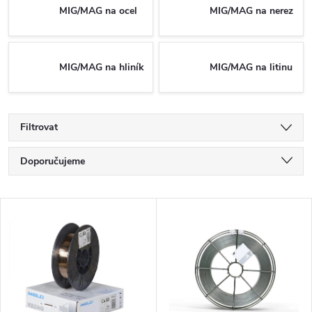
MIG/MAG na ocel
MIG/MAG na nerez
MIG/MAG na hliník
MIG/MAG na litinu
Filtrovat
Řazení produktů
Doporučujeme
Nejlevnější
Výpis produktů
Nejdražší
Nejprodávanější
Abecedně