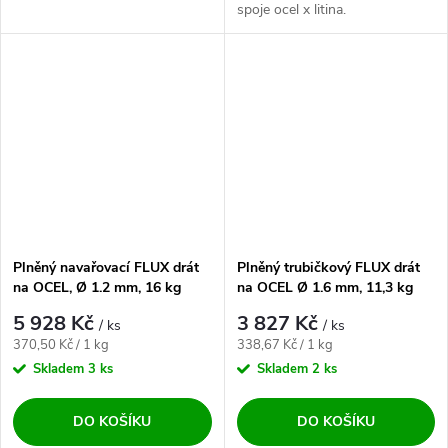
spoje ocel x litina.
Plněný navařovací FLUX drát
Plněný trubičkový FLUX drát
na OCEL, Ø 1.2 mm, 16 kg
na OCEL Ø 1.6 mm, 11,3 kg
cívka
cívka
5 928 Kč
3 827 Kč
/ ks
/ ks
Měrná cena:
Měrná cena:
370,50 Kč / 1 kg
338,67 Kč / 1 kg
Skladem
3 ks
Skladem
2 ks
DO KOŠÍKU
DO KOŠÍKU