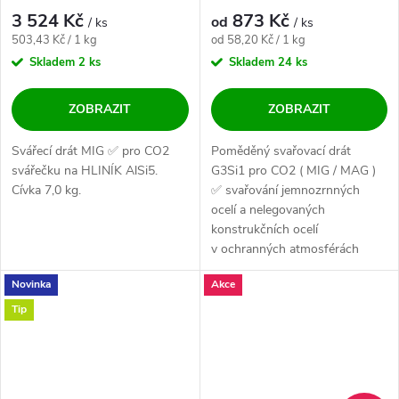
cívka
3 524 Kč
873 Kč
od
/ ks
/ ks
Měrná cena:
Měrná cena:
503,43 Kč / 1 kg
od 58,20 Kč / 1 kg
Skladem
2 ks
Skladem
24 ks
ZOBRAZIT
ZOBRAZIT
Svářecí drát MIG ✅ pro CO2
Poměděný svařovací drát
svářečku na HLINÍK AlSi5.
G3Si1 pro CO2 ( MIG / MAG )
Cívka 7,0 kg.
✅ svařování jemnozrnných
ocelí a nelegovaných
konstrukčních ocelí
v ochranných atmosférách
směsných plynů nebo...
Novinka
Akce
Tip