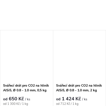
Svářecí drát pro CO2 na hliník
Svářecí drát pro CO2 na hliník
AlSi5, Ø 0.8 - 1.0 mm, 0,5 kg
AlSi5, Ø 0.8 - 1.0 mm, 2 kg
cívka
cívka
650 Kč
1 424 Kč
od
od
/ ks
/ ks
Měrná cena:
Měrná cena:
od 1 300 Kč / 1 kg
od 712 Kč / 1 kg