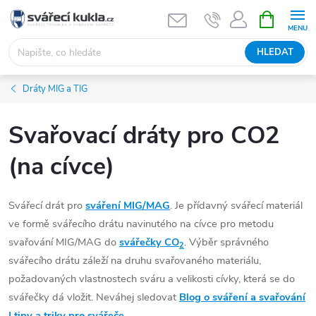
Přejít na obsah
NÁKUPNÍ 
HLEDAT
Dráty MIG a TIG
Svařovací dráty pro CO2
(na cívce)
Svářecí drát pro
sváření MIG/MAG
. Je přídavný svářecí materiál
ve formě svářecího drátu navinutého na cívce pro metodu
svařování MIG/MAG do
svářečky CO
. Výběr správného
2
svářecího drátu záleží na druhu svařovaného materiálu,
požadovaných vlastnostech sváru a velikosti cívky, která se do
svářečky dá vložit. Neváhej sledovat
Blog o sváření a svařování
| tipy a triky pro svářeče
.