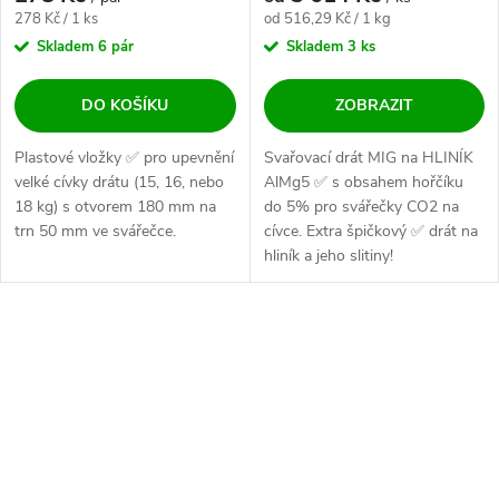
Měrná cena:
Měrná cena:
278 Kč / 1 ks
od 516,29 Kč / 1 kg
Skladem
6 pár
Skladem
3 ks
DO KOŠÍKU
ZOBRAZIT
Plastové vložky ✅ pro upevnění
Svařovací drát MIG na HLINÍK
velké cívky drátu (15, 16, nebo
AlMg5 ✅ s obsahem hořčíku
18 kg) s otvorem 180 mm na
do 5% pro svářečky CO2 na
trn 50 mm ve svářečce.
cívce. Extra špičkový ✅ drát na
hliník a jeho slitiny!