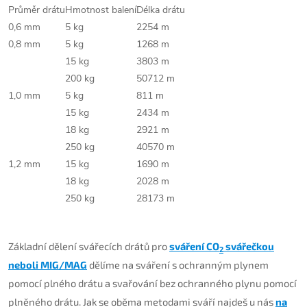
Průměr drátu
Hmotnost balení
Délka drátu
0,6 mm
5 kg
2254 m
0,8 mm
5 kg
1268 m
15 kg
3803 m
200 kg
50712 m
1,0 mm
5 kg
811 m
15 kg
2434 m
18 kg
2921 m
250 kg
40570 m
1,2 mm
15 kg
1690 m
18 kg
2028 m
250 kg
28173 m
Základní dělení svářecích drátů pro
sváření CO
svářečkou
2
neboli MIG/MAG
dělíme na sváření s ochranným plynem
pomocí plného drátu a svařování bez ochranného plynu pomocí
plněného drátu. Jak se oběma metodami sváří najdeš u nás
na