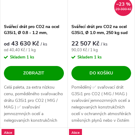
–23 %
29 300 Kč
Svářecí drát pro CO2 na ocel
Svářecí drát pro CO2 na ocel
G3Si1, Ø 0.8 - 1.2 mm,
G3Si1, Ø 1.0 mm, 250 kg sud
PALETA
ESAB Autrod 12.51
43 630 Kč
22 507 Kč
od
/ ks
/ ks
Měrná cena:
Měrná cena:
od 40,40 Kč / 1 kg
90,03 Kč / 1 kg
Skladem
1 ks
Skladem
1 ks
ZOBRAZIT
DO KOŠÍKU
Celá paleta, za extra nízkou
Poměděný ✅ svařovací drát
cenu, poměděného svařovacího
G3Si1 pro CO2 ( MIG / MAG )
drátu G3Si1 pro CO2 ( MIG /
svařování jemnozrnných ocelí a
MAG ) ✅ svařování
nelegovaných konstrukčních
jemnozrnných ocelí a
ocelí v ochranných atmosférách
nelegovaných konstrukčních
směsných plynů nebo v čistém
ocelí v ochranných...
CO2....
Akce
Akce