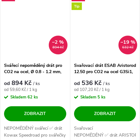
Tip
–2 %
–19 %
894 Kč
632 Kč
Svářecí nepoměděný drát pro
Svařovací drát ESAB Aristorod
CO2 na ocel, Ø 0.8 - 1.2 mm,
12.50 pro CO2 na ocel G3Si1,
15 kg cívka
Ø 0.8 - 1.0 mm, 5 kg cívka
894 Kč
536 Kč
od
od
/ ks
/ ks
Měrná cena:
Měrná cena:
od 59,60 Kč / 1 kg
od 107,20 Kč / 1 kg
Skladem
62 ks
Skladem
5 ks
ZOBRAZIT
ZOBRAZIT
NEPOMĚDĚNÝ svářecí ✅ drát
Svařovací
Kowax Speedroad pro svářečky
NEPOMĚDĚNÝ ✅ drát ARISTOR