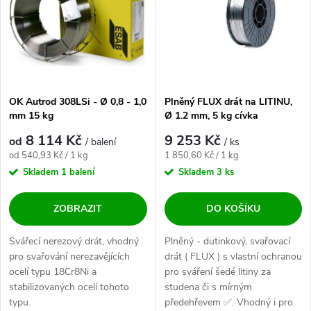
OK Autrod 308LSi - Ø 0,8 - 1,0
Plněný FLUX drát na LITINU,
mm 15 kg
Ø 1.2 mm, 5 kg cívka
8 114 Kč
9 253 Kč
od
/ balení
/ ks
Měrná cena:
Měrná cena:
od 540,93 Kč / 1 kg
1 850,60 Kč / 1 kg
Skladem
1 balení
Skladem
3 ks
ZOBRAZIT
DO KOŠÍKU
Svářecí nerezový drát, vhodný
Plněný - dutinkový, svařovací
pro svařování nerezavějících
drát ( FLUX ) s vlastní ochranou
ocelí typu 18Cr8Ni a
pro sváření šedé litiny za
stabilizovaných ocelí tohoto
studena či s mírným
typu.
předehřevem ✅. Vhodný i pro