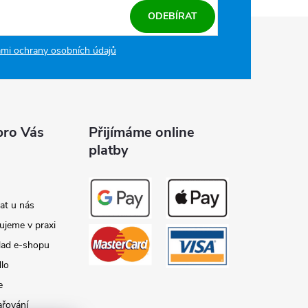
ODEBÍRAT
mi ochrany osobních údajů
pro Vás
Přijímáme online
platby
at u nás
ujeme v praxi
lad e-shopu
dlo
e
ařování