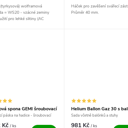
 (tyrkysová) wolframová
Háček pro zavěšení svářecí zást
oda = WS20 - vzácné zeminy
Průměr 40 mm.
žití pro lehké slitiny (AC
 ocel a nerez oceli (DC
 Celé balení v krabičce je 10
ová spona GEMI šroubovací
Helium Ballon Gaz 30 s ba
cí páska na hadice - šroubovací
Sada včetně balónků a stuhy
 Kč
981 Kč
/ ks
/ ks