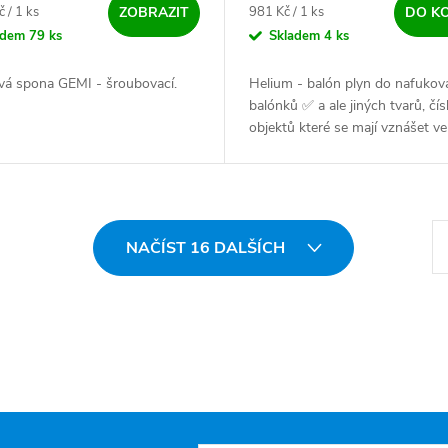
ena:
Měrná cena:
 / 1 ks
981 Kč / 1 ks
ZOBRAZIT
DO K
adem
79 ks
Skladem
4 ks
vá spona GEMI - šroubovací.
Helium - balón plyn do nafukov
balónků ✅ a ale jiných tvarů, čísl
objektů které se mají vznášet ve
vzduchu v sadě s balónky. Bezp
St
NAČÍST 16 DALŠÍCH