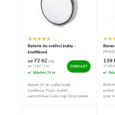
Baterie do svářecí kukly -
Borax 
knoflíková
500 g
PRODEJ 
profesio
72 Kč
139
od
/ ks
Měrná cena:
Měrná c
od 72 Kč / 1 ks
27,80 K
ZOBRAZIT
Skladem
24 ks
Skl
Baterie 3V do svářecí kukly -
BORAX 
knoflíková. Pozor, svářecí
prášek
samostmívací kukly mají různé baterie.
oceli, 
Pokud tedy baterii vůbec mají a nejsou
niklové
jen na solární pohon. Vyber tu
750 - 
správnou!