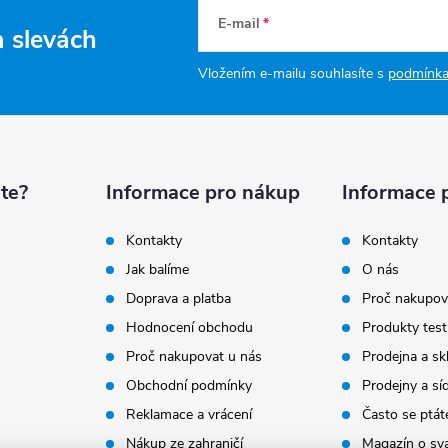
E-mail
a slevách
Vložením e-mailu souhlasíte s
podmínka
te?
Informace pro nákup
Informace 
Kontakty
Kontakty
Jak balíme
O nás
Doprava a platba
Proč nakupov
Hodnocení obchodu
Produkty test
Proč nakupovat u nás
Prodejna a sk
Obchodní podmínky
Prodejny a sí
Reklamace a vrácení
Často se ptát
Nákup ze zahraničí
Magazín o sv