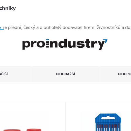
echniky
o.
je přední, český a dlouholetý dodavatel firem, živnostníků a 
ĚJŠÍ
NEJDRAŽŠÍ
NEJPR