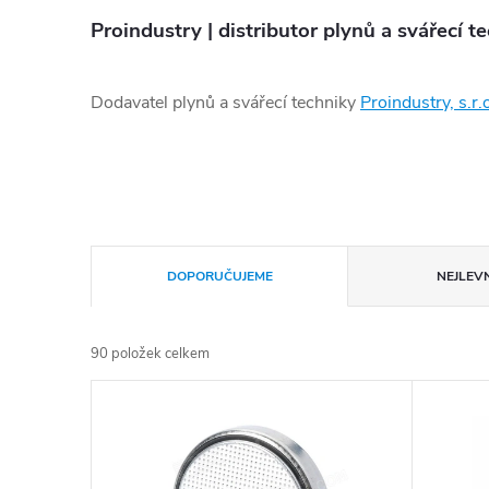
Proindustry | distributor plynů a svářecí t
Dodavatel plynů a svářecí techniky
Proindustry, s.r.
Řazení produktů
DOPORUČUJEME
NEJLEVN
90
položek celkem
Výpis produktů