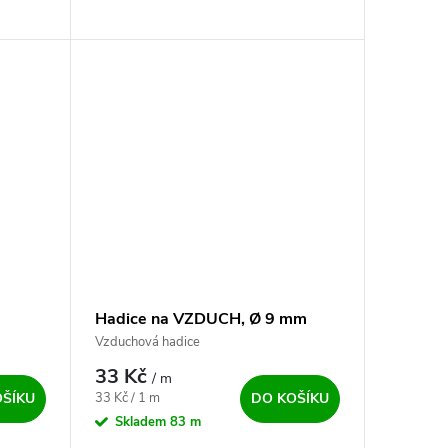
Argon+CO2. Extra kvalitní ✅ redukční
ventil. Záruka spokojenosti a dlouhé...
Hadice na VZDUCH, Ø 9 mm
Vzduchová hadice
33 Kč
/ m
Měrná cena:
33 Kč / 1 m
OŠÍKU
DO KOŠÍKU
Skladem
83 m