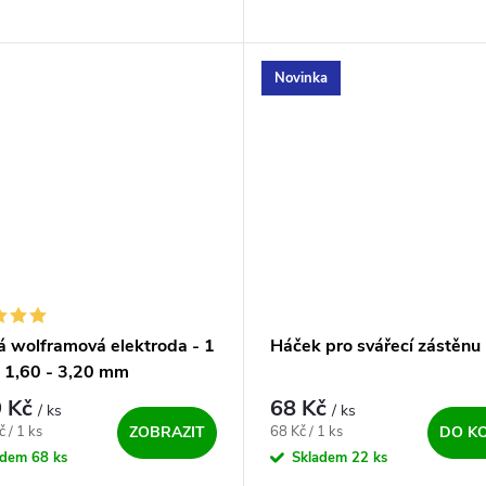
Novinka
á wolframová elektroda - 1
Háček pro svářecí zástěnu
Ø 1,60 - 3,20 mm
 Kč
68 Kč
/ ks
/ ks
ena:
Měrná cena:
 / 1 ks
68 Kč / 1 ks
ZOBRAZIT
DO K
adem
68 ks
Skladem
22 ks