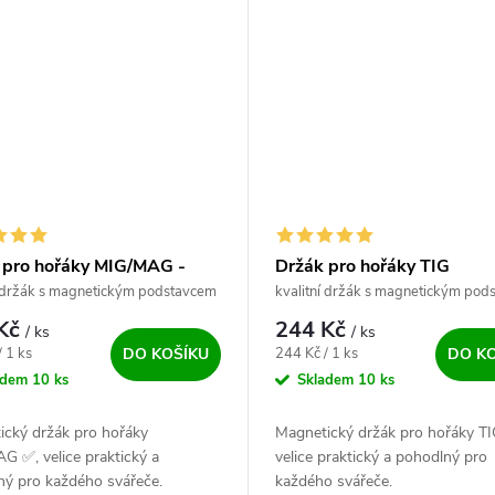
 pro hořáky MIG/MAG -
Držák pro hořáky TIG
í držák s magnetickým podstavcem
kvalitní držák s magnetickým pod
 Kč
244 Kč
/ ks
/ ks
ena:
Měrná cena:
/ 1 ks
244 Kč / 1 ks
DO KOŠÍKU
DO K
adem
10 ks
Skladem
10 ks
ický držák pro hořáky
Magnetický držák pro hořáky TI
G ✅, velice praktický a
velice praktický a pohodlný pro
ný pro každého svářeče.
každého svářeče.