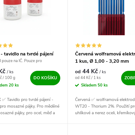
- tavidlo na tvrdé pájení
Červená wolframová elektr
1 kus, Ø 1,00 - 3,20 mm
pouze na IČ. Pouze pro
nální uživatele!
 Kč
44 Kč
od
/ ks
/ ks
ena:
Měrná cena:
č / 100 g
od 44 Kč / 1 ks
DO KOŠÍKU
ZOBR
adem
20 ks
Skladem
50 ks
✅ Tavidlo pro tvrdé pájení -
Červená ✅ wolframová elektrod
 pro mosazné pájky. Pro měděné
WT20 - Thorium 2%. Použití pr
mosazné pájky, pro ocel, měď a
uhlíkové a nerez oceli, křemíkov
 slitiny. Rozsah pracovní teploty
ostatní bronz, měď, titan. Celé b
1100°C.
krabičce je 10 kusů. Možnost...