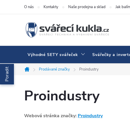
Přejít na obsah
O nás
Kontakty
Naše prodejna a sklad
Jak balí
Výhodné SETY svářeček
Svářečky a invert
Poradit
Prodávané značky
Proindustry
Domů
Proindustry
Webová stránka značky:
Proindustry