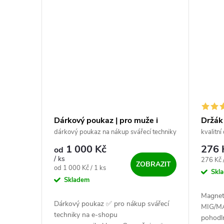
Dárkový poukaz | pro muže i
Držák
ženy
CO2
dárkový poukaz na nákup svářecí techniky
kvalitn
1 000 Kč
276
od
/ ks
Měrná c
276 Kč 
ZOBRAZIT
Měrná cena:
od 1 000 Kč / 1 ks
Skl
Skladem
Magnet
Dárkový poukaz ✅ pro nákup svářecí
MIG/MA
techniky na e-shopu
pohodl