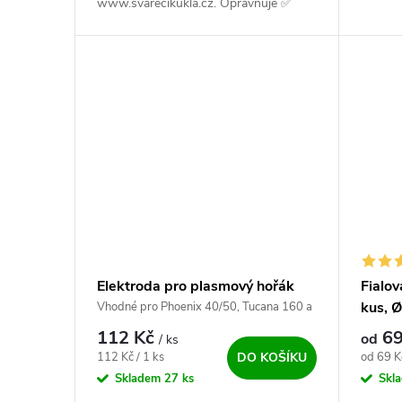
www.svarecikukla.cz. Opravňuje ✅
obdarovaného k nákupu zboží - svářecí
a svařovací techniky ✅.
Elektroda pro plasmový hořák
Fialov
PT-31
kus, 
Vhodné pro Phoenix 40/50, Tucana 160 a
Parkside ( Lidl ) PPS 40 B2.
112 Kč
69
od
/ ks
Měrná cena:
Měrná c
112 Kč / 1 ks
od 69 Kč
DO KOŠÍKU
Skladem
27 ks
Skl