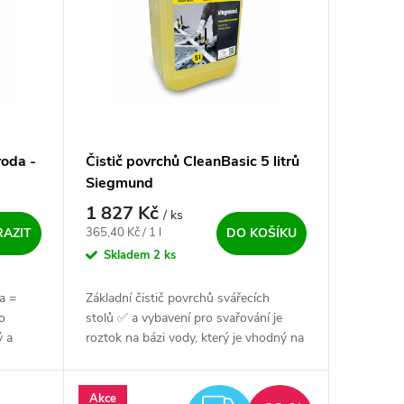
oda -
Čistič povrchů CleanBasic 5 litrů
Siegmund
1 827 Kč
/ ks
Měrná cena:
365,40 Kč / 1 l
AZIT
DO KOŠÍKU
Skladem
2 ks
a =
Základní čistič povrchů svářecích
o
stolů ✅ a vybavení pro svařování je
ý a
roztok na bázi vody, který je vhodný na
alení v
každodenní čistění. Za normálních
podmínek zamezí korozi. Pokud se...
Akce