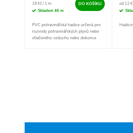
Měrná cena:
Měrná c
18 Kč / 1 m
od 12 Kč
DO KOŠÍKU
Skladem
46 m
Skl
PVC potravinářská hadice určená pro
Hadico
rozvody potravinářských plynů nebo
stlačeného vzduchu nebo dokonce
samotných nápojů, typicky limonády
nebo piva.
Ovládací prvky výpisu