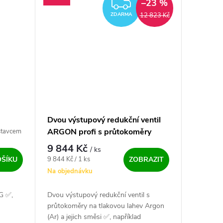
ZDARMA
–23 %
12 823 Kč
ZDARMA
Dvou výstupový redukční ventil
ARGON profi s průtokoměry
stavcem
300/10 bar (60 l)
9 844 Kč
/ ks
Měrná cena:
9 844 Kč / 1 ks
OŠÍKU
ZOBRAZIT
Na objednávku
G ✅,
Dvou výstupový redukční ventil s
průtokoměry na tlakovou lahev Argon
(Ar) a jejich směsi ✅, například