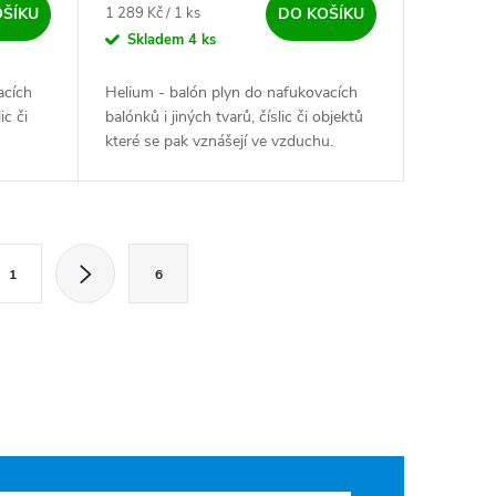
Měrná cena:
1 289 Kč / 1 ks
OŠÍKU
DO KOŠÍKU
Skladem
4 ks
acích
Helium - balón plyn do nafukovacích
ic či
balónků i jiných tvarů, číslic či objektů
které se pak vznášejí ve vzduchu.
ečný ✅!
ránkování
1
6