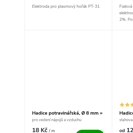
Elektroda pro plasmový hořák PT-31.
Fialová
elektr
2%. Pou
proud),
proud).
kusů....
Hadice potravinářská, Ø 8 mm =
Hadic
5/16"
pro vedení nápojů a vzduchu
stahova
18 Kč
12
od
/ m