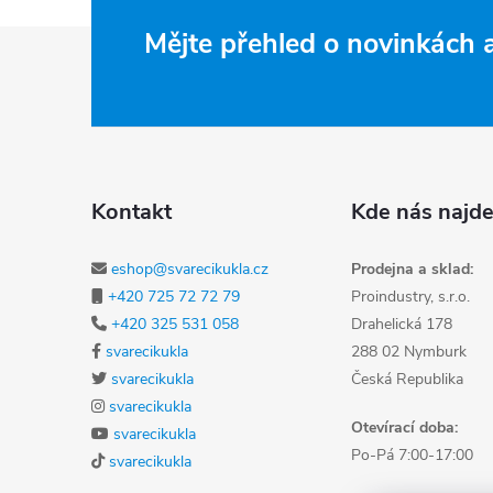
Zápatí
Mějte přehled o novinkách
Kontakt
Kde nás najde
eshop@svarecikukla.cz
Prodejna a sklad:
+420 725 72 72 79
Proindustry, s.r.o.
+420 325 531 058
Drahelická 178
svarecikukla
288 02 Nymburk
svarecikukla
Česká Republika
svarecikukla
Otevírací doba:
svarecikukla
Po-Pá 7:00-17:00
svarecikukla