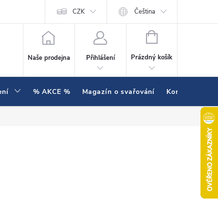
í testujeme v praxi
Hodnocení obchodu
CZK
Čeština
NÁKUPNÍ KOŠÍK
Prázdný košík
Naše prodejna
Přihlášení
ení
% AKCE %
Magazín o svařování
Kontakty