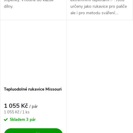
dílny.
určeny jako rukavice pro paliče
ale i pro metodu sváření:...
Tepluodolné rukavice Missouri
1 055 Kč
/ pár
Měrná cena:
1 055 Kč / 1 ks
Skladem
3 pár