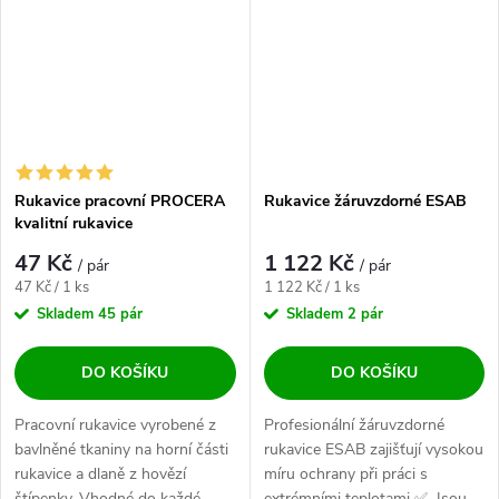
Rukavice pracovní PROCERA
Rukavice žáruvzdorné ESAB
kvalitní rukavice
47 Kč
1 122 Kč
/ pár
/ pár
Měrná cena:
Měrná cena:
47 Kč / 1 ks
1 122 Kč / 1 ks
Skladem
45 pár
Skladem
2 pár
DO KOŠÍKU
DO KOŠÍKU
Pracovní rukavice vyrobené z
Profesionální žáruvzdorné
bavlněné tkaniny na horní části
rukavice ESAB zajišťují vysokou
rukavice a dlaně z hovězí
míru ochrany při práci s
štípenky. Vhodné do každé
extrémními teplotami ✅. Jsou