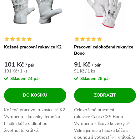
Abecedně
Kožené pracovní rukavice K2
Pracovní celokožené rukavice
Bono
101 Kč
91 Kč
/ pár
/ pár
Měrná cena:
Měrná cena:
101 Kč / 1 ks
91 Kč / 1 ks
Skladem
24 pár
Skladem
28 pár
DO KOŠÍKU
ZOBRAZIT
Kožené pracovní rukavice ✅ K2.
Celokožené pracovní
Vyrobeno z kozinky. Jemná a
rukavice Canis CXS Bono.
hladká kůže s dlouhou
Vyrobeno z lícové kozinky ✅.
životností. Krátké.
Velmi jemná a hladká kůže s
dlouhou životností ✅. Krátké. S