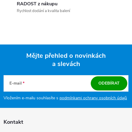
RADOST z nákupu
Rychlost dodání a kvalita balení
Mějte přehled o novinkách
a slevách
Zápatí
E-mail
ODEBÍRAT
Vložením e-mailu souhlasíte s
podmínkami ochrany osobních údajů
Kontakt