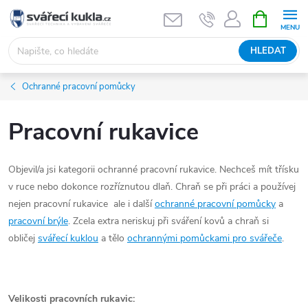
Přejít na obsah
NÁKUPNÍ 
HLEDAT
Ochranné pracovní pomůcky
Pracovní rukavice
Objevil/a jsi kategorii ochranné pracovní rukavice. Nechceš mít třísku
v ruce nebo dokonce rozříznutou dlaň. Chraň se při práci a používej
nejen pracovní rukavice ale i další
ochranné pracovní pomůcky
a
pracovní brýle
. Zcela extra neriskuj při sváření kovů a chraň si
obličej
svářecí kuklou
a tělo
ochrannými pomůckami pro svářeče
.
Velikosti pracovních rukavic: