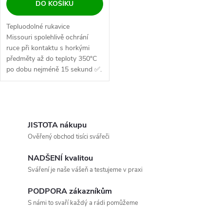
DO KOŠÍKU
Tepluodolné rukavice
Missouri spolehlivě ochrání
ruce při kontaktu s horkými
předměty až do teploty 350°C
po dobu nejméně 15 sekund ✅.
Ovládací prvky výpisu
JISTOTA nákupu
Ověřený obchod tisíci svářeči
NADŠENÍ kvalitou
Sváření je naše vášeň a testujeme v praxi
PODPORA zákazníkům
S námi to svaří každý a rádi pomůžeme