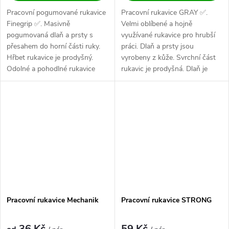
Pracovní pogumované rukavice
Pracovní rukavice GRAY ✅.
Finegrip ✅. Masivně
Velmi oblíbené a hojně
pogumovaná dlaň a prsty s
využívané rukavice pro hrubší
přesahem do horní části ruky.
práci. Dlaň a prsty jsou
Hřbet rukavice je prodyšný.
vyrobeny z kůže. Svrchní část
Odolné a pohodlné rukavice
rukavic je prodyšná. Dlaň je
vhodné pro...
navíc zesílena...
Pracovní rukavice Mechanik
Pracovní rukavice STRONG
36 Kč
59 Kč