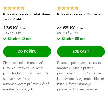
Rukavice pracovní celokožené
Rukavice pracovní Monter K
zimní Profík
136 Kč
69 Kč
od
/ pár
/ pár
Měrná cena:
Měrná cena:
136 Kč / 1 ks
od 69 Kč / 1 ks
Skladem
12 pár
Skladem
55 pár
DO KOŠÍKU
ZOBRAZIT
Zimní celokožené pracovní
Pracovní polokožené rukavice
rukavice Profík ve velikosti 11
Monter K. Dlaň a prsty s
jsou vhodné pro jakoukoli práci
přesahem do horní části ruky
s kovem, využití v
jsou vyrobeny z jemné a hladké
automobilovém průmyslu či při
kůže. Hřbetní strana je
montážních a jiných
prodyšná. Odolné rukavice
náročných...
vhodné pro...