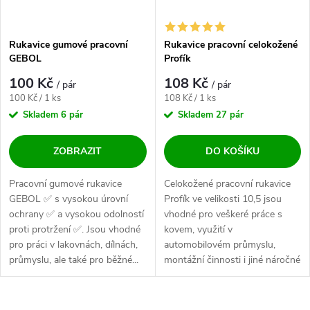
Rukavice gumové pracovní
Rukavice pracovní celokožené
GEBOL
Profík
100 Kč
108 Kč
/ pár
/ pár
Měrná cena:
Měrná cena:
100 Kč / 1 ks
108 Kč / 1 ks
Skladem
6 pár
Skladem
27 pár
ZOBRAZIT
DO KOŠÍKU
Pracovní gumové rukavice
Celokožené pracovní rukavice
GEBOL ✅ s vysokou úrovní
Profík ve velikosti 10,5 jsou
ochrany ✅ a vysokou odolností
vhodné pro veškeré práce s
proti protržení ✅. Jsou vhodné
kovem, využití v
pro práci v lakovnách, dílnách,
automobilovém průmyslu,
průmyslu, ale také pro běžné...
montážní činnosti i jiné náročné
pracovní úkony.