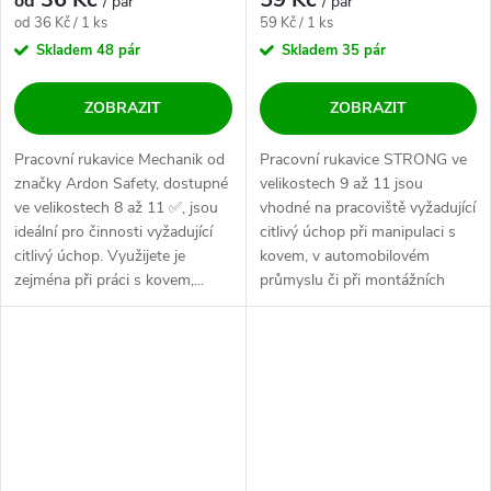
od
/ pár
/ pár
Měrná cena:
Měrná cena:
od 36 Kč / 1 ks
59 Kč / 1 ks
Skladem
48 pár
Skladem
35 pár
ZOBRAZIT
ZOBRAZIT
Pracovní rukavice Mechanik od
Pracovní rukavice STRONG ve
značky Ardon Safety, dostupné
velikostech 9 až 11 jsou
ve velikostech 8 až 11 ✅, jsou
vhodné na pracoviště vyžadující
ideální pro činnosti vyžadující
citlivý úchop při manipulaci s
citlivý úchop. Využijete je
kovem, v automobilovém
zejména při práci s kovem,...
průmyslu či při montážních
pracích.