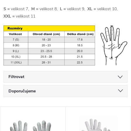
S =
velikost 7,
M =
velikost 8,
L =
velikost 9,
XL =
velikost 10,
XXL =
velikost 11
Filtrovat
Řazení produktů
Doporučujeme
Nejlevnější
Výpis produktů
Nejdražší
Nejprodávanější