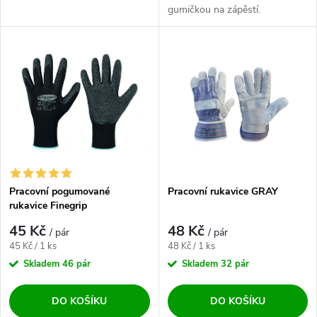
gumičkou na zápěstí.
Pracovní pogumované
Pracovní rukavice GRAY
rukavice Finegrip
45 Kč
48 Kč
/ pár
/ pár
Měrná cena:
Měrná cena:
45 Kč / 1 ks
48 Kč / 1 ks
Skladem
46 pár
Skladem
32 pár
DO KOŠÍKU
DO KOŠÍKU