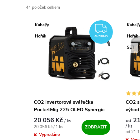
44
položek celkem
Výpis produktů
Kabel/y
Kabel/
ZDARM
Hořák
Hořák
ZDARMA
SET
CO2 invertorová svářečka
CO2 s
PocketMig 225 OLED Synergic
výhod
včetně hořáku
20 056 Kč
21
od
/ ks
/ ks
Měrná cena:
20 056 Kč / 1 ks
ZOBRAZIT
Měrná c
od 21 1
Vyprodáno
Vyp