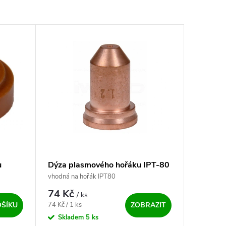
u
Dýza plasmového hořáku IPT-80
vhodná na hořák IPT80
74 Kč
/ ks
Měrná cena:
74 Kč / 1 ks
OŠÍKU
ZOBRAZIT
Skladem
5 ks