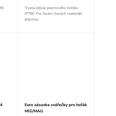
T80
Tryska (dýza) plazmového hořáku
IPT80. Pro řezání různých materiálů
plazmou.
 4
Euro zásuvka svářečky pro hořák
MIG/MAG