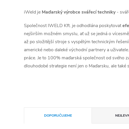
iWeld je
Maďarský výrobce svářecí techniky
- svář
Společnost IWELD Kft. je odhodlána poskytovat
efe
nejširším možném smyslu, ať už se jedná o vícesm
až po složitější stroje s vyspělým technickým řešen
americké nebo daleké východní partnery a uživatele
práce. Je to 100% maďarská společnost od svého z
dlouhodobé strategie není jen o Maďarsku, ale také
Řazení produktů
DOPORUČUJEME
NEJLEVN