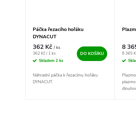
Páčka řezacího hořáku
Plazm
DYNACUT
362 Kč
8 36
/ ks
Měrná cena:
Měrná c
362 Kč / 1 ks
8 365 K
DO KOŠÍKU
Skladem
2 ks
Skl
Náhradní páčka k řezacímu hořáku
Plazmov
DYNACUT.
plazmou
dlouhou
spotřeb
Ovládací prvky výpisu