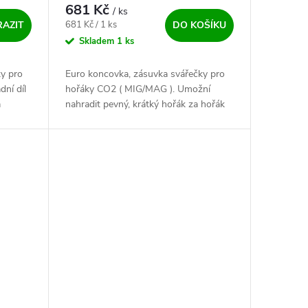
681 Kč
/ ks
Měrná cena:
681 Kč / 1 ks
AZIT
DO KOŠÍKU
Skladem
1 ks
y pro
Euro koncovka, zásuvka svářečky pro
ní díl
hořáky CO2 ( MIG/MAG ). Umožní
a
nahradit pevný, krátký hořák za hořák
delší s Euro zástrčkou. Oprava
svářečky výměnou poškozené
zásuvky.