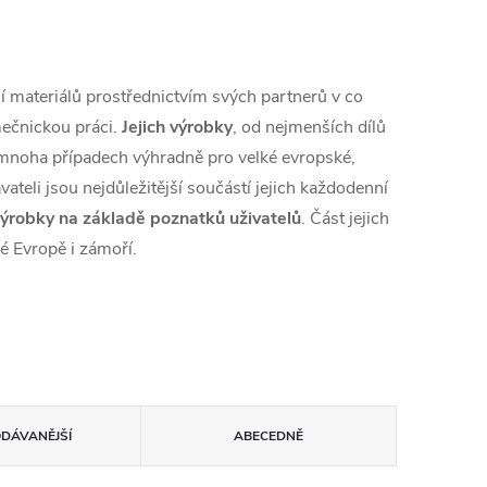
í materiálů prostřednictvím svých partnerů v co
mečnickou práci.
Jejich výrobky
, od nejmenších dílů
 mnoha případech výhradně pro velké evropské,
vateli jsou nejdůležitější součástí jejich každodenní
e výrobky na základě poznatků uživatelů
. Část jejich
é Evropě i zámoří.
ODÁVANĚJŠÍ
ABECEDNĚ