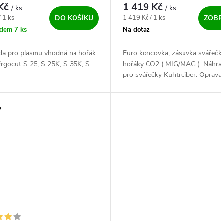
35K, S 45
 Kč
1 419 Kč
/ ks
/ ks
ena:
Měrná cena:
/ 1 ks
1 419 Kč / 1 ks
DO KOŠÍKU
ZOBR
adem
7 ks
Na dotaz
oda pro plasmu vhodná na hořák
Euro koncovka, zásuvka svářečk
rgocut S 25, S 25K, S 35K, S
hořáky CO2 ( MIG/MAG ). Náhrad
pro svářečky Kuhtreiber. Oprav
svářečky výměnou poškozené
zásuvky.
y