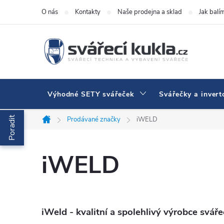
Přejít na obsah
O nás
Kontakty
Naše prodejna a sklad
Jak balí
Výhodné SETY svářeček
Svářečky a invert
Poradit
Prodávané značky
iWELD
Domů
iWELD
iWeld - kvalitní a spolehlivý výrobce sváře