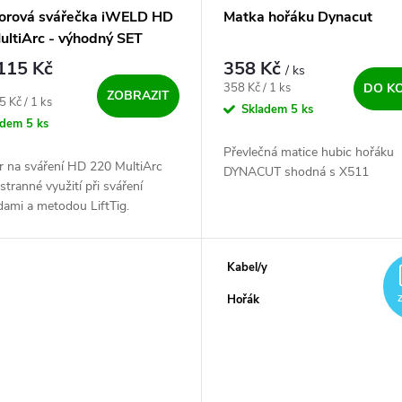
torová svářečka iWELD HD
Matka hořáku Dynacut
ultiArc - výhodný SET
115 Kč
358 Kč
/ ks
Měrná cena:
358 Kč / 1 ks
DO K
ZOBRAZIT
ena:
5 Kč / 1 ks
Skladem
5 ks
adem
5 ks
Převlečná matice hubic hořáku
r na sváření HD 220 MultiArc
DYNACUT shodná s X511
stranné využití při sváření
dami a metodou LiftTig.
ivý IGBT invertorový profi zdroj
ým výkonem a zatěžovateli,...
Kabel/y
Hořák