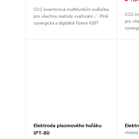
CO2 invertorová multifunkční svářečka
CO2 in
pro všechny metody svařování ✅. Plně
pro vš
synergická a digitálně řízená IGBT
synergi
svářečka. Intuitivní ovládání a nastavení
svářečk
svářecích parametrů na...
svářecí
Elektroda plasmového hořáku
Elekt
IPT-80
PT-4
vhodná 