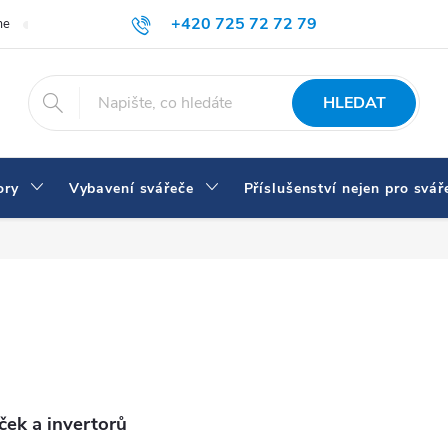
+420 725 72 72 79
me
Doprava a platba
Proč nakupovat u nás
Svářečky a vybaven
eshop@svarecikukla.cz
HLEDAT
ory
Vybavení svářeče
Příslušenství nejen pro svář
ček a invertorů