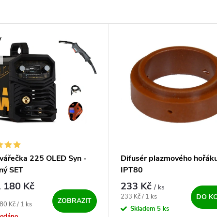
y
A
vářečka 225 OLED Syn -
Difusér plazmového hořák
ný SET
IPT80
 180 Kč
233 Kč
/ ks
Měrná cena:
233 Kč / 1 ks
DO K
ZOBRAZIT
ena:
80 Kč / 1 ks
Skladem
5 ks
rodáno