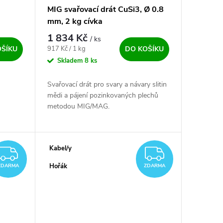
MIG svařovací drát CuSi3, Ø 0.8
mm, 2 kg cívka
1 834 Kč
/ ks
Měrná cena:
917 Kč / 1 kg
OŠÍKU
DO KOŠÍKU
Skladem
8 ks
Svařovací drát pro svary a návary slitin
mědi a pájení pozinkovaných plechů
metodou MIG/MAG.
Kabel/y
ZDARMA
ZDARM
Hořák
ZDARMA
ZDARMA