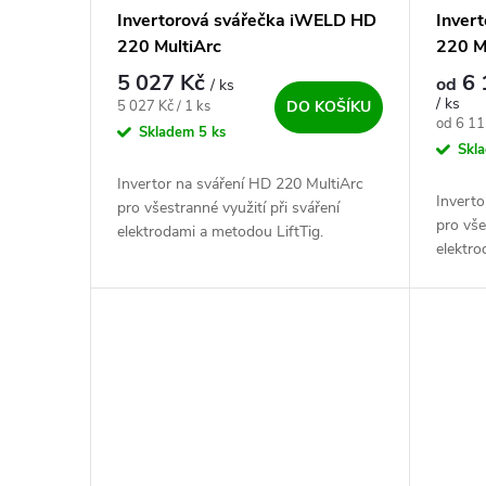
Invertorová svářečka iWELD HD
Inver
220 MultiArc
220 M
5 027 Kč
6 
od
/ ks
/ ks
Měrná cena:
5 027 Kč / 1 ks
DO KOŠÍKU
Měrná c
od 6 11
Skladem
5 ks
Skl
Invertor na sváření HD 220 MultiArc
Inverto
pro všestranné využití při sváření
pro vše
elektrodami a metodou LiftTig.
elektro
Spolehlivý IGBT invertorový profi zdroj
Spolehl
s vysokým výkonem a zatěžovateli,...
s vysok