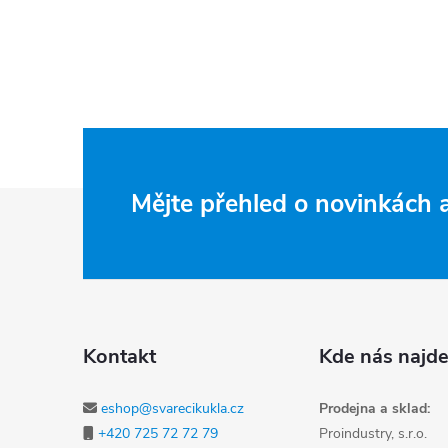
Zápatí
Mějte přehled o novinkách
Kontakt
Kde nás najde
eshop@svarecikukla.cz
Prodejna a sklad:
+420 725 72 72 79
Proindustry, s.r.o.