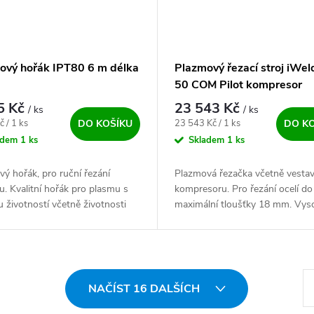
ový hořák IPT80 6 m délka
Plazmový řezací stroj iWe
50 COM Pilot kompresor
5 Kč
23 543 Kč
/ ks
/ ks
ena:
Měrná cena:
č / 1 ks
23 543 Kč / 1 ks
DO KOŠÍKU
DO K
adem
1 ks
Skladem
1 ks
ý hořák, pro ruční řezání
Plazmová řezačka včetně vesta
. Kvalitní hořák pro plasmu s
kompresoru. Pro řezání ocelí do
 životností včetně životnosti
maximální tloušťky 18 mm. Vys
ních dílů.
moderní, výkonný a spolehlivý ✅
pro řezání kovů. Při snížených...
St
NAČÍST 16 DALŠÍCH