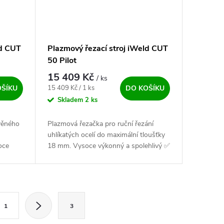
ld CUT
Plazmový řezací stroj iWeld CUT
50 Pilot
15 409 Kč
/ ks
Měrná cena:
15 409 Kč / 1 ks
OŠÍKU
DO KOŠÍKU
Skladem
2 ks
věného
Plazmová řezačka pro ruční řezání
uhlíkatých ocelí do maximální tloušťky
oce
18 mm. Vysoce výkonný a spolehlivý ✅
 stroj
stroj pro řezání kovů. Při snížených
požadavcích na kvalitu a...
ránkování
1
3