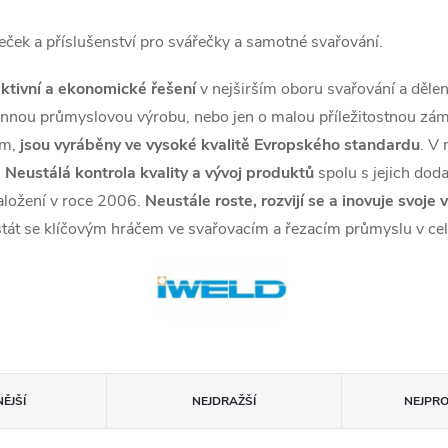
eček a příslušenství pro svářečky a samotné svařování.
ktivní a ekonomické řešení
v nejširším oboru svařování a dělen
ěnnou průmyslovou výrobu, nebo jen o malou příležitostnou zá
ím,
jsou vyráběny ve vysoké kvalitě Evropského standardu
. V
.
Neustálá kontrola kvality a vývoj produktů
spolu s jejich doda
aložení v roce 2006.
Neustále roste, rozvijí se a inovuje svoj
 stát se klíčovým hráčem ve svařovacím a řezacím průmyslu v cel
ĚJŠÍ
NEJDRAŽŠÍ
NEJPR