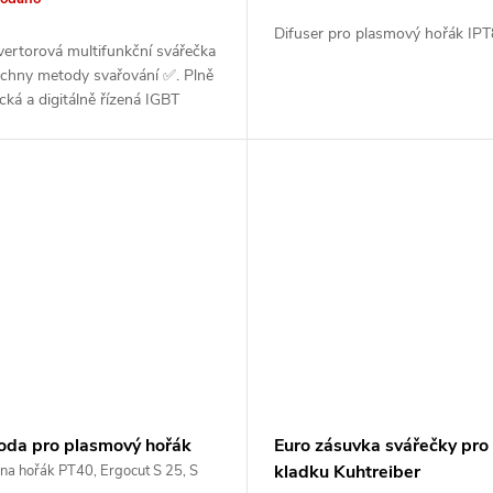
Difuser pro plasmový hořák IP
vertorová multifunkční svářečka
echny metody svařování ✅. Plně
cká a digitálně řízená IGBT
a. Intuitivní ovládání a nastavení
ch parametrů na...
roda pro plasmový hořák
Euro zásuvka svářečky pro
0
kladku Kuhtreiber
na hořák PT40, Ergocut S 25, S