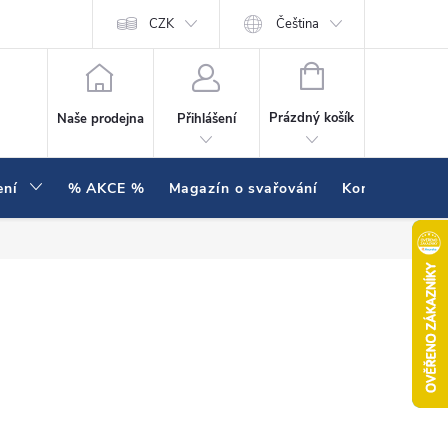
í testujeme v praxi
Hodnocení obchodu
CZK
Čeština
NÁKUPNÍ KOŠÍK
Prázdný košík
Naše prodejna
Přihlášení
ení
% AKCE %
Magazín o svařování
Kontakty