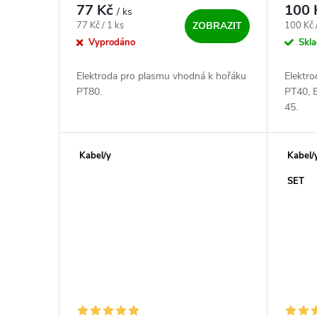
25K, S 
77 Kč
100
/ ks
Měrná cena:
Měrná c
77 Kč / 1 ks
100 Kč 
ZOBRAZIT
Vyprodáno
Skl
Elektroda pro plasmu vhodná k hořáku
Elektr
PT80.
PT40, E
45.
Kabel/y
Kabel/
SET