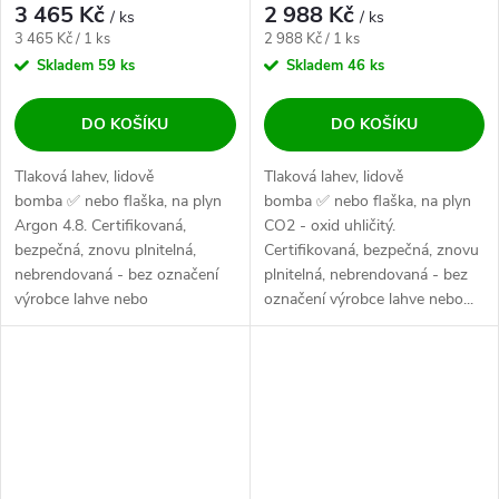
3 465 Kč
2 988 Kč
/ ks
/ ks
Měrná cena:
Měrná cena:
3 465 Kč / 1 ks
2 988 Kč / 1 ks
Skladem
59 ks
Skladem
46 ks
DO KOŠÍKU
DO KOŠÍKU
Tlaková lahev, lidově
Tlaková lahev, lidově
bomba ✅ nebo flaška, na plyn
bomba ✅ nebo flaška, na plyn
Argon 4.8. Certifikovaná,
CO2 - oxid uhličitý.
bezpečná, znovu plnitelná,
Certifikovaná, bezpečná, znovu
nebrendovaná - bez označení
plnitelná, nebrendovaná - bez
výrobce lahve nebo
označení výrobce lahve nebo...
dodavatele...