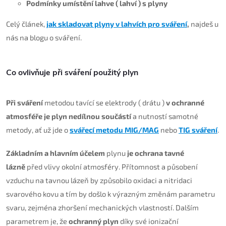
Podmínky umístění lahve ( lahví ) s plyny
Celý článek,
jak skladovat plyny v lahvích pro sváření
,
najdeš u
nás na blogu o sváření.
Co ovlivňuje při sváření použitý plyn
Při sváření
metodou tavící se elektrody ( drátu )
v ochranné
atmosféře je plyn nedílnou součástí
a nutností samotné
metody, ať už jde o
svářecí metodu MIG/MAG
nebo
TIG sváření
.
Základním a hlavním účelem
plynu
je ochrana tavné
lázně
před vlivy okolní atmosféry. Přítomnost a působení
vzduchu na tavnou lázeň by způsobilo oxidaci a nitridaci
svarového kovu a tím by došlo k výrazným změnám parametru
svaru, zejména zhoršení mechanických vlastností. Dalším
parametrem je, že
ochranný plyn
díky své ionizační