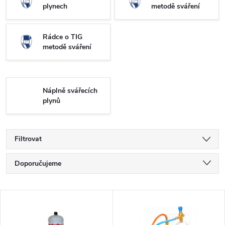
plynech
metodě sváření
Rádce o TIG
metodě sváření
Náplně svářecích
plynů
Filtrovat
Řazení produktů
Doporučujeme
Nejlevnější
Výpis produktů
Nejdražší
Nejprodávanější