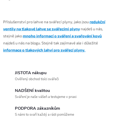
Příslušenství pro lahve na svářecí plyny, jako jsou
redukční
ventily na tlakové lahve se svářecími plyny
najdeš u nás,
stejně jako
mnoho informací o sváření a svařování kovů
najdeš u nás na blogu. Stejně tak zajímavé ale i důležité
informace o tlakových lahví pro svářecí plyny.
JISTOTA nákupu
Ověřený obchod tisíci svářeči
NADŠENÍ kvalitou
Sváření je naše vášeň a testujeme v praxi
PODPORA zákazníkům
S námi to svaří každý a rádi pomůžeme