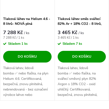
Tlaková láhev na Helium 4.6 -
Tlaková láhev směs svářecí
8 litrů- NOVÁ plná
82% Ar + 18% CO2 - 8 litrů,
200 bar - NOVÁ plná
7 288 Kč
3 465 Kč
/ ks
/ ks
Měrná cena:
Měrná cena:
7 288 Kč / 1 ks
3 465 Kč / 1 ks
Skladem
1 ks
Skladem
7 ks
DO KOŠÍKU
DO KOŠÍKU
Tlaková lahev, lidově
Tlaková lahev, lidově
bomba ✅ nebo flaška, na plyn
bomba ✅ nebo flaška, na
Helium 4.6. Certifikovaná,
svářecí směsný plyn 82%
bezpečná, znovu plnitelná,
Argon s 18% CO2 - oxid
nebrendovaná - bez označení
uhličitý. Certifikovaná,
výrobce lahve nebo
bezpečná, znovu plnitelná,
dodavatele...
nebrendovaná - bez...