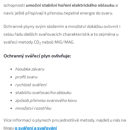
schopnosti
umožní stabilní hoření elektrického oblouku
a
navíc ještě přispívají k přenosu tepelné energie do svaru.
Ochranné plyny svým složením a množství dokážou ovlivnit i
celou řadu dalších svařovacích charakteristik a to zejména u
svářecí metody CO
neboli MIG/MAG.
2
Ochranný svářecí plyn ovlivňuje:
hloubka závaru
profil svaru
rychlost sváření
stabilitu svařovacího oblouku
způsob přenosu svarového kovu
množství rozstřiku
Více informací o plynech pro jednotlivé metody, najdeš u nás na
blogu
o sváření a svařování