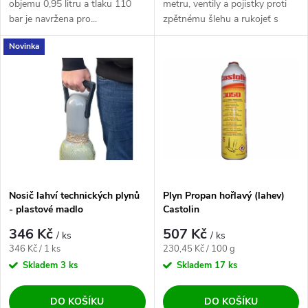
objemu 0,95 litru a tlaku 110
metru, ventily a pojistky proti
bar je navržena pro...
zpětnému šlehu a rukojeť s
hořáčkem....
Novinka
Nosič lahví technických plynů
Plyn Propan hořlavý (lahev)
- plastové madlo
Castolin
346 Kč
507 Kč
/ ks
/ ks
Měrná cena:
Měrná cena:
346 Kč / 1 ks
230,45 Kč / 100 g
Skladem
3 ks
Skladem
17 ks
DO KOŠÍKU
DO KOŠÍKU