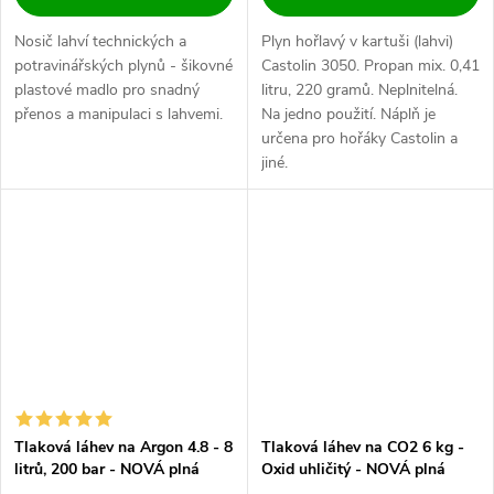
Nosič lahví technických a
Plyn hořlavý v kartuši (lahvi)
potravinářských plynů - šikovné
Castolin 3050. Propan mix. 0,41
plastové madlo pro snadný
litru, 220 gramů. Neplnitelná.
přenos a manipulaci s lahvemi.
Na jedno použití. Náplň je
určena pro hořáky Castolin a
jiné.
Tlaková láhev na Argon 4.8 - 8
Tlaková láhev na CO2 6 kg -
litrů, 200 bar - NOVÁ plná
Oxid uhličitý - NOVÁ plná