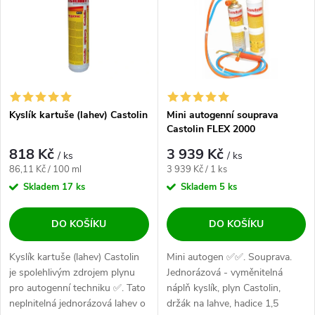
Abecedně
Kyslík kartuše (lahev) Castolin
Mini autogenní souprava
Castolin FLEX 2000
818 Kč
3 939 Kč
/ ks
/ ks
Měrná cena:
Měrná cena:
86,11 Kč / 100 ml
3 939 Kč / 1 ks
Skladem
17 ks
Skladem
5 ks
DO KOŠÍKU
DO KOŠÍKU
Kyslík kartuše (lahev) Castolin
Mini autogen ✅✅. Souprava.
je spolehlivým zdrojem plynu
Jednorázová - vyměnitelná
pro autogenní techniku ✅. Tato
náplň kyslík, plyn Castolin,
neplnitelná jednorázová lahev o
držák na lahve, hadice 1,5