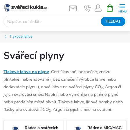
Přejít na obsah
NÁKUPNÍ 
HLEDAT
Tlakové lahve
Svářecí plyny
Tlakové lahve na plyny
. Certifikované, bezpečné, znovu
plnitelné, nebrendované ( bez označení výrobce lahve nebo
dodavatele plynu ), nové lahve na svářecí plyny CO
, Argon či
2
jejich svařovací směs. Naplní nebo vymění je na plnírně plynů
nebo prodejním místě plynů. Tlakové lahve, lidově bomby nebo
flašky pro svařování CO
, Argon či jejich směs na sváření.
2
Rádce o svářecích
Rádce o MIG/MAG