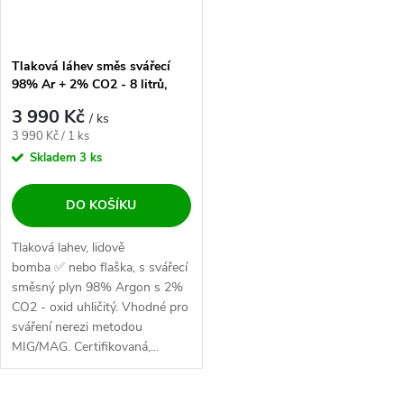
Tlaková láhev směs svářecí
98% Ar + 2% CO2 - 8 litrů,
200 bar - NOVÁ plná
3 990 Kč
/ ks
Měrná cena:
3 990 Kč / 1 ks
Skladem
3 ks
DO KOŠÍKU
Tlaková lahev, lidově
bomba ✅ nebo flaška, s svářecí
směsný plyn 98% Argon s 2%
CO2 - oxid uhličitý. Vhodné pro
sváření nerezi metodou
MIG/MAG. Certifikovaná,...