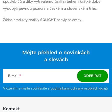
spotřebičů a díky vytrvalému úsilí si během krátké doby
vydobyli pevnou pozici na českém a slovenském trhu.
Žádné produkty značky
SOLIGHT
nebyly nalezeny...
Mějte přehled o novinkách
a slevách
Zápatí
E-mail
ODEBÍRAT
Vložením e-mailu souhlasíte s
podmínkami ochrany osobních údajů
Kontakt