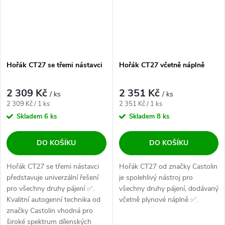
Hořák CT27 se třemi nástavci
Hořák CT27 včetně náplně
2 309 Kč
2 351 Kč
/ ks
/ ks
Měrná cena:
Měrná cena:
2 309 Kč / 1 ks
2 351 Kč / 1 ks
Skladem
6 ks
Skladem
8 ks
DO KOŠÍKU
DO KOŠÍKU
Hořák CT27 se třemi nástavci
Hořák CT27 od značky Castolin
představuje univerzální řešení
je spolehlivý nástroj pro
pro všechny druhy pájení ✅.
všechny druhy pájení, dodávaný
Kvalitní autogenní technika od
včetně plynové náplně ✅.
značky Castolin vhodná pro
široké spektrum dílenských