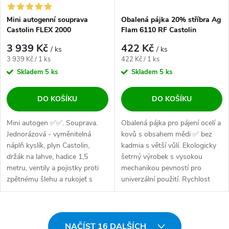
Mini autogenní souprava
Obalená pájka 20% stříbra Ag
Castolin FLEX 2000
Flam 6110 RF Castolin
3 939 Kč
422 Kč
/ ks
/ ks
Měrná cena:
Měrná cena:
3 939 Kč / 1 ks
422 Kč / 1 ks
Skladem
5 ks
Skladem
5 ks
DO KOŠÍKU
DO KOŠÍKU
Mini autogen ✅✅. Souprava.
Obalená pájka pro pájení ocelí a
Jednorázová - vyměnitelná
kovů s obsahem mědi ✅ bez
náplň kyslík, plyn Castolin,
kadmia s větší vůlí. Ekologicky
držák na lahve, hadice 1,5
šetrný výrobek s vysokou
metru, ventily a pojistky proti
mechanikou pevností pro
zpětnému šlehu a rukojeť s
univerzální použití. Rychlost
hořáčkem....
pájení...
Ovládací prvky výpisu
NAČÍST 16 DALŠÍCH