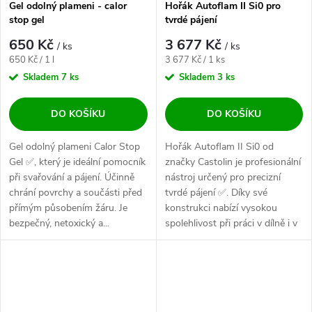
Gel odolný plameni - calor
Hořák Autoflam II Si0 pro
stop gel
tvrdé pájení
650 Kč
3 677 Kč
/ ks
/ ks
Měrná cena:
Měrná cena:
650 Kč / 1 l
3 677 Kč / 1 ks
Skladem
7 ks
Skladem
3 ks
DO KOŠÍKU
DO KOŠÍKU
Gel odolný plameni Calor Stop
Hořák Autoflam II Si0 od
Gel ✅, který je ideální pomocník
značky Castolin je profesionální
při svařování a pájení. Účinně
nástroj určený pro precizní
chrání povrchy a součásti před
tvrdé pájení ✅. Díky své
přímým působením žáru. Je
konstrukci nabízí vysokou
bezpečný, netoxický a...
spolehlivost při práci v dílně i v
terénu.