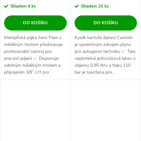
Skladem
4 ks
Skladem
20 ks
DO KOŠÍKU
DO KOŠÍKU
Klempířská pájka Aero Flam s
Kyslík kartuše (lahev) Castolin
měděným hrotem představuje
je spolehlivým zdrojem plynu
profesionální nástroj pro
pro autogenní techniku ✅. Tato
precizní pájení ✅. Disponuje
neplnitelná jednorázová lahev o
odolným měděným hrotem a
objemu 0,95 litru a tlaku 110
připojením 3/8” LH pro
bar je navržena pro...
spolehlivé...