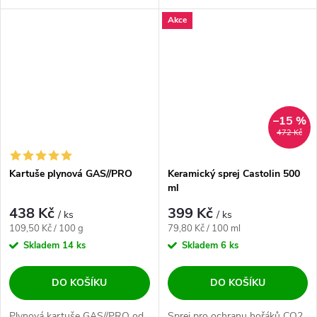
miniautogen .
Akce
–15 %
472 Kč
Kartuše plynová GAS//PRO
Keramický sprej Castolin 500
ml
438 Kč
399 Kč
/ ks
/ ks
Měrná cena:
Měrná cena:
109,50 Kč / 100 g
79,80 Kč / 100 ml
Skladem
14 ks
Skladem
6 ks
DO KOŠÍKU
DO KOŠÍKU
Plynová kartuše GAS//PRO od
Sprej pro ochranu hořáků CO2