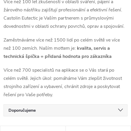
Více než 100 let zkušeností v oblasti sváření, pájení a
žárového nástřiku zajišťují profesionální a efektivní řešení.
Castolin Eutectic je Vaším partnerem s průmyslovými
dovednostmi v oblasti ochrany povrchů, oprav a spojování.
Zaměstnáváme více než 1500 lidí po celém světě ve více
než 100 zemích. Naším mottem je:
kvalita, servis a
technická špička = přidaná hodnota pro zákazníka
Více než 700 specialistů na aplikace se o Vás stará po
celém světě. Jejich úkol: pomáháme Vám zlepšit životnost
strojního zařízení a vybavení, chránit zdroje a poskytovat
řešení pro Vaše potřeby.
Řazení produktů
Doporučujeme
Nejlevnější