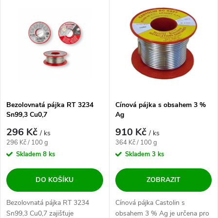
Výpis produktů
Nejdražší
Nejprodávanější
Abecedně
Bezolovnatá pájka RT 3234
Cínová pájka s obsahem 3 %
Sn99,3 Cu0,7
Ag
296 Kč
910 Kč
/ ks
/ ks
Měrná cena:
Měrná cena:
296 Kč / 100 g
364 Kč / 100 g
Skladem
8 ks
Skladem
3 ks
DO KOŠÍKU
ZOBRAZIT
Bezolovnatá pájka RT 3234
Cínová pájka Castolin s
Sn99,3 Cu0,7 zajišťuje
obsahem 3 % Ag je určena pro