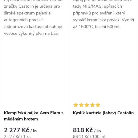
značky Castolin je určena pro
tedy MIG/MAG, upínacích
široké spektrum pájení a
přípravků pro sváření, který
autogenních prací ✅.
vytváří keramický povlak. Vydrží
Jednorázová kartuše obsahuje
až 1500°C, balení 500ml.
vysoce výkonný plyn na bázi
propylenu.
Klempířská pájka Aero Flam s
Kyslík kartuše (lahev) Castolin
měděným hrotem
2 277 Kč
818 Kč
/ ks
/ ks
Měrná cena:
Měrná cena:
2 277 Kč / 1 ks
86,11 Kč / 100 ml