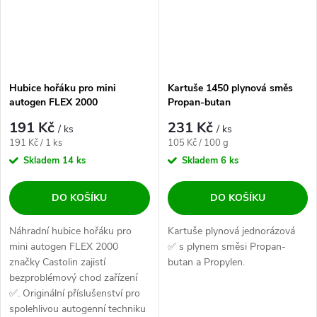
Hubice hořáku pro mini
Kartuše 1450 plynová směs
autogen FLEX 2000
Propan-butan
191 Kč
231 Kč
/ ks
/ ks
Měrná cena:
Měrná cena:
191 Kč / 1 ks
105 Kč / 100 g
Skladem
14 ks
Skladem
6 ks
DO KOŠÍKU
DO KOŠÍKU
Náhradní hubice hořáku pro
Kartuše plynová jednorázová
mini autogen FLEX 2000
✅ s plynem směsi Propan-
značky Castolin zajistí
butan a Propylen.
bezproblémový chod zařízení
✅. Originální příslušenství pro
spolehlivou autogenní techniku