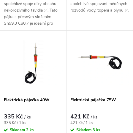
spolehlivé spoje díky obsahu
spolehlivé spojování měděných
nekorozivního tavidla ✅. Tato
rozvodů vody, topení a plynu ✅.
pájka s přesným složením
Sn99,3 Cu0,7 je ideální pro
kvalitní měkké...
Elektrická páječka 40W
Elektrická páječka 75W
335 Kč
421 Kč
/ ks
/ ks
Měrná cena:
Měrná cena:
335 Kč / 1 ks
421 Kč / 1 ks
Skladem
2 ks
Skladem
3 ks