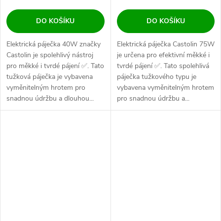
DO KOŠÍKU
DO KOŠÍKU
Elektrická páječka 40W značky
Elektrická páječka Castolin 75W
Castolin je spolehlivý nástroj
je určena pro efektivní měkké i
pro měkké i tvrdé pájení ✅. Tato
tvrdé pájení ✅. Tato spolehlivá
tužková páječka je vybavena
páječka tužkového typu je
vyměnitelným hrotem pro
vybavena vyměnitelným hrotem
snadnou údržbu a dlouhou...
pro snadnou údržbu a...