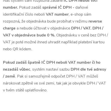
Náš systém sám rozpozná zadané
IČ DPH neboli VAT
number.
Pokud zadáš
správné IČ DPH -
daňové
identifikační číslo neboli
VAT number
, e-shop sám
rozpozná
,
že objednávka bude probíhat v režimu
reverse
charge
a nebude účtovat v objednávce
DPH / VAT. DPH /
VAT v objednávce bude 0 %.
Objednávku v ceně bez DPH /
VAT je poté možné ihned uhradit například platební kartou
nebo QR kódem.
Pokud zadáš špatně IČ DPH neboli VAT number či ho
nezadáš vůbec
, systém nastaví sazbu
DPH dle tvé adresy
/ země
. Pak si samozřejmě odpočet DPH / VAT můžeš
nárokovat zpětně ve své zemi, tak jak je obvykle DPH / VAT
v tvém státě uplatňováno.