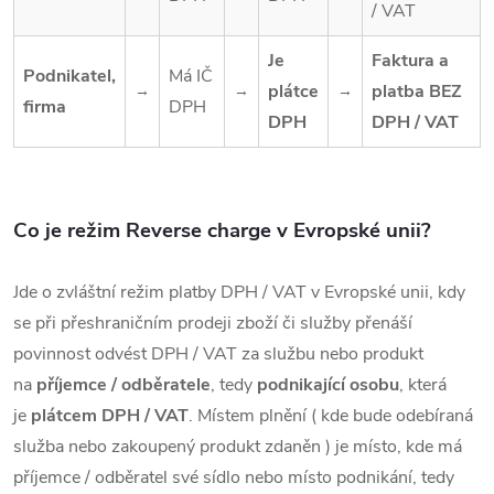
/ VAT
Je
Faktura a
Podnikatel,
Má IČ
plátce
platba BEZ
→
→
→
firma
DPH
DPH
DPH / VAT
Co je režim Reverse charge v Evropské unii?
Jde o zvláštní režim platby DPH / VAT v Evropské unii, kdy
se při přeshraničním prodeji zboží či služby přenáší
povinnost odvést DPH / VAT za službu nebo produkt
na
příjemce / odběratele
, tedy
podnikající osobu
, která
je
plátcem DPH / VAT
. Místem plnění ( kde bude odebíraná
služba nebo zakoupený produkt zdaněn ) je místo, kde má
příjemce / odběratel své sídlo nebo místo podnikání, tedy