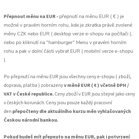
Přepnout měnu na EUR -
přepnutí na měnu EUR ( € ) je
možné v pravém horním rohu, kde je zkratka právě zvolené
měny CZK nebo EUR ( desktop verze e-shopu na počítači ),
nebo po kliknutí na "hamburger" Menu v pravém horním
rohu a pak v dolní části vybrat EUR ( mobilní verze e-shopu
)
.
Po přepnutí na měnu EUR jsou všechny ceny e-shopu ( zboží,
doprava, platba ) zobrazeny
v měně EUR ( € ) včetně DPH /
VAT v České republice.
Ceny zboží v EUR jsou stejné jako ceny
v českých korunách. Ceny jsou pouze každý pracovní
den
přepočteny dle aktuálního kurzu měn vyhlašovaných
Českou národní bankou.
Pokud budeš mít přepnuto na měnu EUR, pak i potvrzení