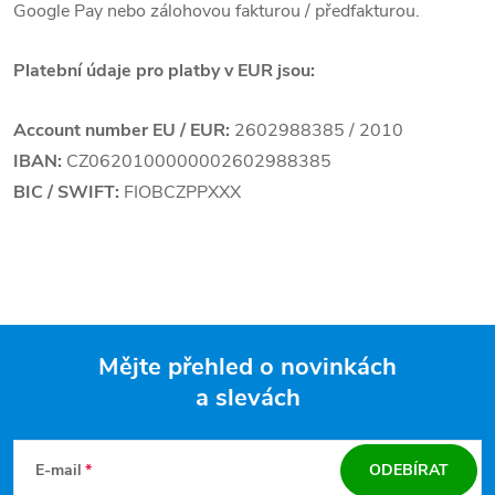
Google Pay nebo zálohovou fakturou / předfakturou.
Platební údaje pro platby v EUR jsou:
Account number EU / EUR:
2602988385 / 2010
IBAN:
CZ0620100000002602988385
BIC / SWIFT:
FIOBCZPPXXX
Mějte přehled o novinkách
a slevách
Zápatí
E-mail
ODEBÍRAT