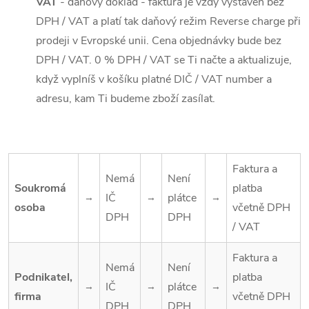
VAT
- daňový doklad - faktura je vždy vystaven bez
DPH / VAT a platí tak daňový režim Reverse charge při
prodeji v Evropské unii. Cena objednávky bude bez
DPH / VAT. 0 %
DPH / VAT se Ti načte a aktualizuje,
když vyplníš v košíku platné DIČ / VAT number a
adresu, kam Ti budeme zboží zasílat.
Faktura a
Nemá
Není
Soukromá
platba
IČ
plátce
→
→
→
osoba
včetně DPH
DPH
DPH
/ VAT
Faktura a
Nemá
Není
Podnikatel,
platba
IČ
plátce
→
→
→
firma
včetně DPH
DPH
DPH