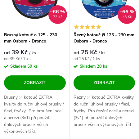
–66 %
–66 %
72 Kč
43 Kč
Brusný kotouč o 125 - 230
Řezný kotouč Ø 125 - 230 mm
mm Osborn - Dronco
Osborn - Dronco
39 Kč
25 Kč
od
od
/ ks
/ ks
Měrná cena:
Měrná cena:
od 39 Kč / 1 ks
od 25 Kč / 1 ks
Skladem
59 ks
Skladem
20 ks
ZOBRAZIT
ZOBRAZIT
Brusný ✅ kotouč EXTRA
Řezný ✅ kotouč EXTRA kvality
kvality do ruční úhlové brusky /
do ruční úhlové brusky / flexi,
flexi, fryčky.. Pro broušení oceli
fryčky.. Pro řezání oceli a nerezi
a nerezi (3v1) při použití
(3v1) při použití úhlových
úhlových brusek všech
brusek všech výkonových tříd.
výkonových tříd.