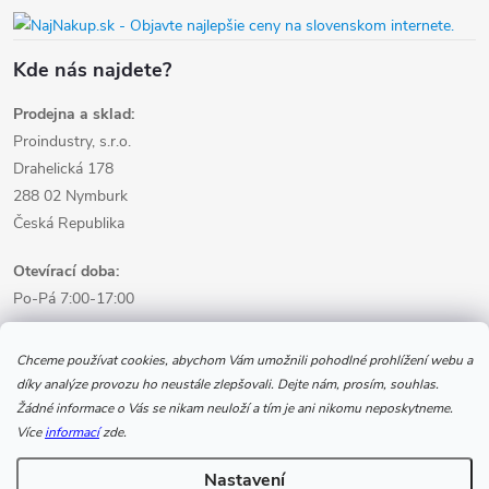
Kde nás najdete?
Prodejna a sklad:
Proindustry, s.r.o.
Drahelická 178
288 02 Nymburk
Česká Republika
Otevírací doba:
Po-Pá 7:00-17:00
Informace pro nákup
Chceme používat cookies, abychom Vám umožnili pohodlné prohlížení webu a
díky analýze provozu ho neustále zlepšovali. Dejte nám, prosím, souhlas.
Žádné informace o Vás se nikam neuloží a tím je ani nikomu neposkytneme.
Informace pro Vás
Více
informací
zde.
Nastavení