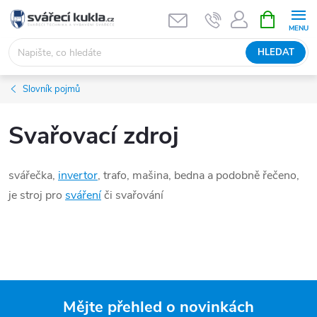
Přejít na obsah
NÁKUPNÍ 
HLEDAT
Slovník pojmů
Svařovací zdroj
svářečka,
invertor
, trafo, mašina, bedna a podobně řečeno,
je stroj pro
sváření
či svařování
Mějte přehled o novinkách