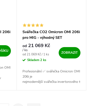
I 206i
Svářečka CO2 Omicron OMI 206i
pro MIG - výhodný SET
21 069 Kč
od
/ ks
OŠÍKU
ZOBRAZIT
Měrná cena:
od 21 069 Kč / 1 ks
Skladem
2 ks
ron OMI
Profesionální ✅ svářečka Omicron OMI
206i je
v
nejmodernější svářečka invertorového typu pro sváření v
rukce
ochranné atmosféře MIG. Konstrukce
hlivost
svářečky zaručuje vysokou spolehlivost
✅✅...