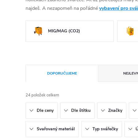
najdeš. A nezapomeň na pořádné
vybavení pro svá
MIG/MAG (CO2)
Řazení produktů
DOPORUČUJEME
NEJLEVN
24
položek celkem
Dle ceny
Dle štítku
Značky
Svařovaný materiál
Typ svářečky
Ú