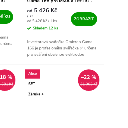
TIG
Gama 166 pro MMA a LiftTIG -
výhodný SET
5 426 Kč
od
/ ks
OŠÍKU
ZOBRAZIT
Měrná cena:
od 5 426 Kč / 1 ks
Skladem
12 ks
 Gama
Invertorová svářečka Omicron Gama
 určena
166 je profesionální svářečka ✅ určena
u
pro sváření obalenou elektrodou
(MMA) ale i metodou netavící se
alý,...
wolframové elektrody (LiftTIG). Malý,...
Akce
–18 %
–22 %
SET
 581 Kč
31 002 Kč
Záruka +