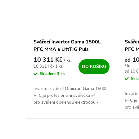
Svářecí invertor Gama 1500L
Sváře
PFC MMA a LiftTIG Puls
PFC M
výhod
10 311 Kč
10
od
/ ks
/ ks
Měrná cena:
10 311 Kč / 1 ks
DO KOŠÍKU
Měrná c
od 10 6
Skladem
3 ks
Skl
Invertor svářecí Omicron Gama 1500L
Invert
PFC je profesionální svářečka ✅
PFC je 
pro sváření obalenou elektrodou -
pro svá
MMA a i metodou TIG. Výkonný, český
MMA a 
a vysoce...
a vysoc