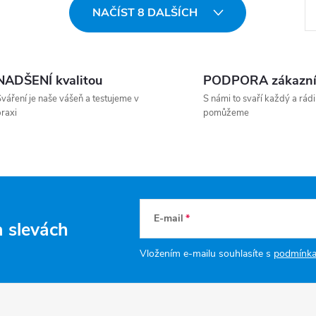
St
NAČÍST 8 DALŠÍCH
NADŠENÍ kvalitou
PODPORA zákazn
váření je naše vášeň a testujeme v
S námi to svaří každý a rádi
raxi
pomůžeme
E-mail
a slevách
Vložením e-mailu souhlasíte s
podmínka