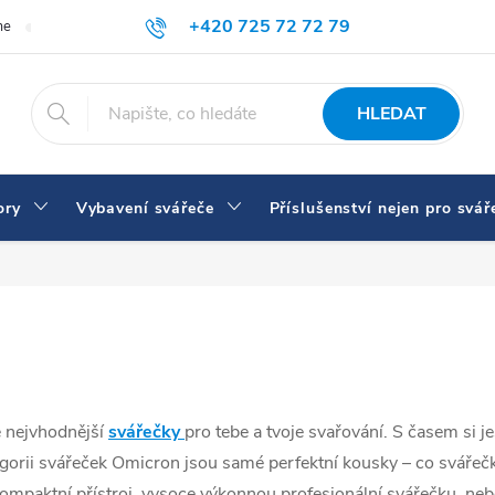
+420 725 72 72 79
me
Doprava a platba
Proč nakupovat u nás
Svářečky a vybaven
eshop@svarecikukla.cz
HLEDAT
ory
Vybavení svářeče
Příslušenství nejen pro svář
é nejvhodnější
svářečky
pro tebe a tvoje svařování. S časem si j
orii svářeček Omicron jsou samé perfektní kousky – co svářečka,
kompaktní přístroj, vysoce výkonnou profesionální svářečku, n