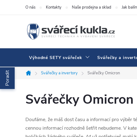
Přejít na obsah
O nás
Kontakty
Naše prodejna a sklad
Jak balí
Výhodné SETY svářeček
Svářečky a invert
Poradit
Svářečky a invertory
Svářečky Omicron
Domů
Svářečky Omicron
Doufáme, že máš dost času a informací pro výběr t
cennou informací rozhodně šetřit nebudeme. V kateg
holičkách žádného svářeče. Ať už potřebuješ malý 