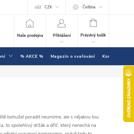
í testujeme v praxi
Hodnocení obchodu
CZK
Čeština
NÁKUPNÍ KOŠÍK
Prázdný košík
Naše prodejna
Přihlášení
ení
% AKCE %
Magazín o svařování
Kontakty
eště bohužel poradit neumíme, ale s nějakou tou
 to spolehlivý držák a dříč, který nenechá na
ebo nějaký rozumný kompromis, právě tady to