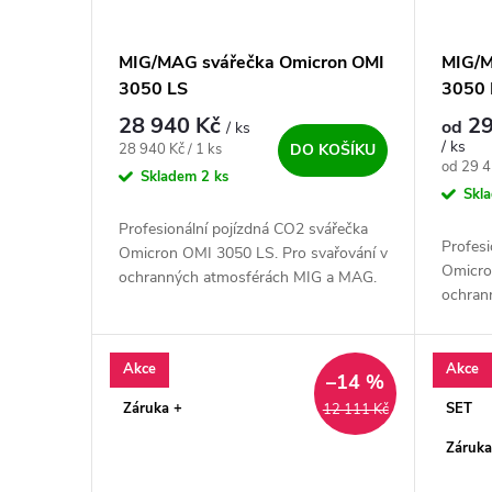
MIG/MAG svářečka Omicron OMI
MIG/M
3050 LS
3050 
28 940 Kč
29
od
/ ks
/ ks
Měrná cena:
28 940 Kč / 1 ks
DO KOŠÍKU
Měrná c
od 29 4
Skladem
2 ks
Skl
Profesionální pojízdná CO2 svářečka
Profesi
Omicron OMI 3050 LS. Pro svařování v
Omicro
ochranných atmosférách MIG a MAG.
ochran
Vynikající poměr invertoru cena/
Vynikaj
kvalita. Svářecí stroje Omicron...
kvalita
Akce
Akce
–14 %
Záruka +
SET
12 111 Kč
Záruka