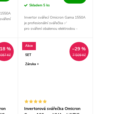
Skladem
5 ks
a 1550A
Invertor svářecí Omicron Gama 1550A
sváření
je profesionální svářečka ✅
pro sváření obalenou elektrodou -
 vysoce
MMA a i metodou TIG. Výkonný, český
.
a vysoce spolehlivý ✅ zdroj pro
všechny...
Akce
–18 %
–29 %
SET
 087 Kč
7 509 Kč
Záruka +
ron
Invertorová svářečka Omicron