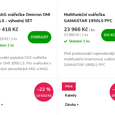
AG svářečka Omicron OMI
Multifunkční svářečka
LS - výhodný SET
GAMASTAR 1950LS PFC
 418 Kč
23 966 Kč
/ ks
Měrná cena:
23 966 Kč / 1 ks
DO K
ZOBRAZIT
ena:
18 Kč / 1 ks
Skladem
1 ks
adem
2 ks
Plně profesionální nejmodernějš
onální pojízdná CO2 svářečka
multifunkční invertorový svářecí
n OMI 3050 LS. Pro svařování v
GAMASTAR 1950LS PFC
ných atmosférách MIG a MAG.
puls. Jednoduchý vzhled, vysok
ící poměr invertoru cena/
účinnost a spolehlivost, to vše 
. Svářecí stroje Omicron...
kolečkách....
Akce
–22 %
Kabel/y
13 532 Kč
25
 +
Záruka +