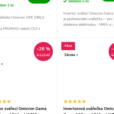
Skladem
5 ks
adem
2 ks
Invertor svářecí Omicron Gam
ářečka Omicron OMI 196LS
je profesionální svářečka ✅ pro 
obalenou elektrodou - MMA a i
ka MIG/MAG neboli CO2 s
metodou TIG. Výkonný, český a
synergie ✅. Velmi oblíbená
spolehlivý ✅ zdroj pro všechny..
a vhodná do dílny, údržby,
osti a lehkou výrobu
Akce
–26 %
ce...
Záruka +
9 122 Kč
6
 +
tor svářecí Omicron Gama
Invertorová svářečka Omic