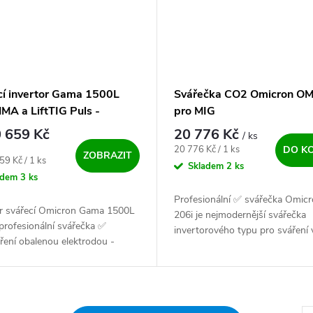
cí invertor Gama 1500L
Svářečka CO2 Omicron OM
MA a LiftTIG Puls -
pro MIG
ný SET
 659 Kč
20 776 Kč
/ ks
Měrná cena:
20 776 Kč / 1 ks
DO K
ZOBRAZIT
ena:
59 Kč / 1 ks
Skladem
2 ks
adem
3 ks
Profesionální ✅ svářečka Omic
or svářecí Omicron Gama 1500L
206i je nejmodernější svářečka
profesionální svářečka ✅
invertorového typu pro sváření 
ření obalenou elektrodou -
ochranné atmosféře MIG. Konst
i metodou TIG. Výkonný, český
svářečky zaručuje vysokou spole
e...
✅✅...