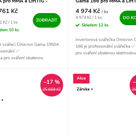
 pro MMA a LiftTIG -
Gama 166 pro MMA a Lift
ný SET
761 Kč
4 974 Kč
/ ks
Měrná cena:
4 974 Kč / 1 ks
DO K
ZOBRAZIT
ena:
1 Kč / 1 ks
Skladem
12 ks
adem
10 ks
Invertorová svářečka Omicron
or svářecí Omicron Gama 1950A
166 je profesionální svářečka ✅
esionální ✅
pro sváření obalenou elektrodo
a pro sváření obalenou
(MMA) ale i metodou netavící se
odou - MMA a i
wolframové elektrody (LiftTIG). M
u TIG. Extra výkonný, český ✅ a
spolehlivý zdroj pro...
Akce
–17 %
Záruka +
35 669 Kč
29
 +