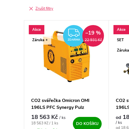
Zrušit filtry
Výpis produktů
Akce
Akce
ZDARMA
–19 %
Záruka +
SET
22 931 Kč
ZDARMA
Záruka
CO2 svářečka Omicron OMI
CO2 s
196LS PFC Synergy Pulz
196LS
výhod
18 563 Kč
18
od
/ ks
/ ks
Měrná cena:
18 563 Kč / 1 ks
DO KOŠÍKU
Měrná c
od 18 6