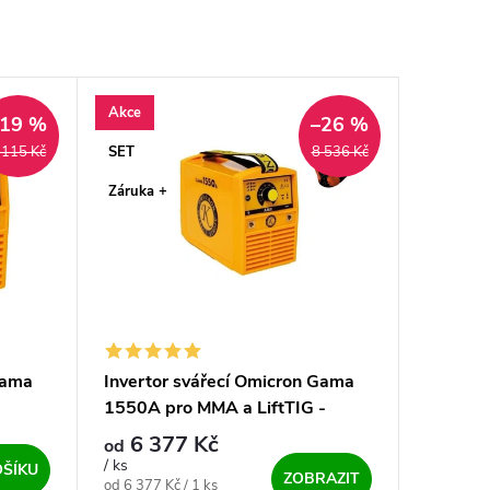
Akce
–19 %
–26 %
SET
 115 Kč
8 536 Kč
Záruka +
Gama
Invertor svářecí Omicron Gama
1550A pro MMA a LiftTIG -
výhodný SET
6 377 Kč
od
/ ks
OŠÍKU
ZOBRAZIT
Měrná cena:
od 6 377 Kč / 1 ks