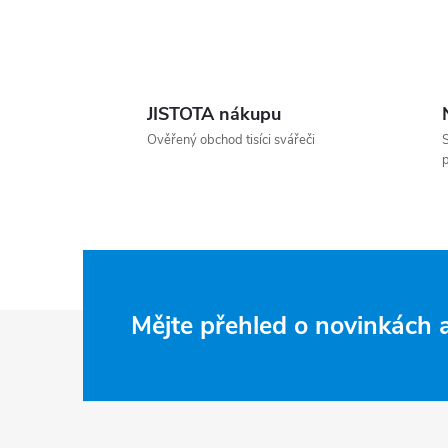
Ovládací prvky výpisu
JISTOTA nákupu
Ověřený obchod tisíci svářeči
S
p
Zápatí
Mějte přehled o novinkách