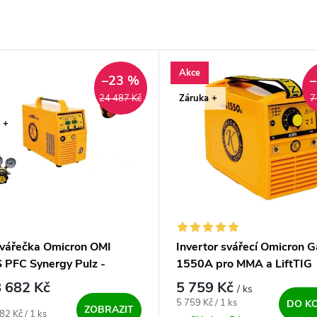
Akce
–23 %
Záruka +
24 487 Kč
7
 +
vářečka Omicron OMI
Invertor svářecí Omicron 
 PFC Synergy Pulz -
1550A pro MMA a LiftTIG
ný SET
 682 Kč
5 759 Kč
/ ks
Měrná cena:
5 759 Kč / 1 ks
DO K
ZOBRAZIT
ena:
82 Kč / 1 ks