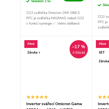
Skladem
2 ks
Skl
CO2 svářečka Omicron OMI 196LS
CO2 sv
PFC je svářečka MIG/MAG neboli CO2
PFC je
s funkcí synergie ✅. Velmi oblíbená
svářeč
svářečka vhodná do dílny, údržby,
funkcí 
domácnosti a lehkou výrobu ✅.
svářečk
Vysoce...
domácn
Akce
Akce
–17 %
✅. Vyso
Záruka +
SET
7 701 Kč
Záruka
Invertor svářecí Omicron Gama
Inver