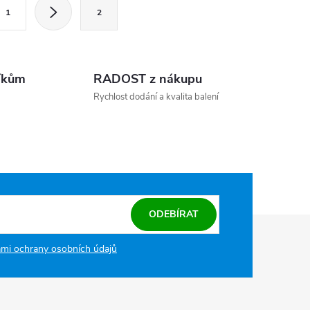
ránkování
1
2
íkům
RADOST z nákupu
Rychlost dodání a kvalita balení
ODEBÍRAT
mi ochrany osobních údajů