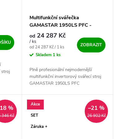
Multifunkční svářečka
GAMASTAR 1950LS PFC -
výhodný SET
24 287 Kč
od
/ ks
OŠÍKU
ZOBRAZIT
Měrná cena:
od 24 287 Kč / 1 ks
Skladem
1 ks
í
Plně profesionální nejmodernější
 stroj
multifunkční invertorový svářecí stroj
GAMASTAR 1950LS PFC
á
puls. Jednoduchý vzhled, vysoká
na
účinnost a spolehlivost, to vše na
kolečkách....
Akce
–18 %
–21 %
SET
 346 Kč
26 902 Kč
Záruka +