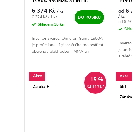
1950A pro MMA a LiftTIG
1950A
výhod
6 374 Kč
6 
od
/ ks
/ ks
Měrná cena:
6 374 Kč / 1 ks
DO KOŠÍKU
Měrná c
od 6 76
Skladem
10 ks
Skl
Invertor svářecí Omicron Gama 1950A
Invert
je profesionální ✅ svářečka pro sváření
je prof
obalenou elektrodou - MMA a i
svářečk
metodou TIG. Výkonný, český ✅ a
elektr
vysoce spolehlivý zdroj pro všechny...
metodo
vysoce 
Akce
Akce
–15 %
Záruka +
SET
34 113 Kč
Záruka