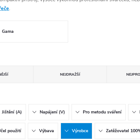
řeče
.
Gama
ĚJŠÍ
NEJDRAŽŠÍ
NEJPR
Jištění (A)
Napájení (V)
Pro metodu sváření
čel použití
Výbava
Výrobce
Zatěžovatel 100