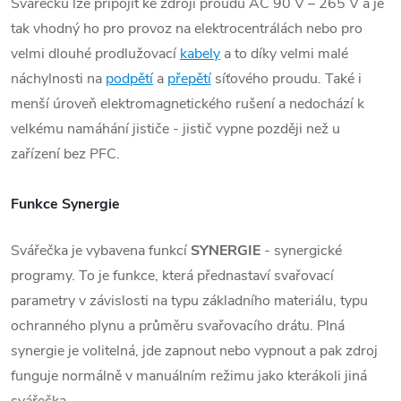
Svářečku lze připojit ke zdroji proudu AC 90 V – 265 V a je
tak vhodný ho pro provoz na elektrocentrálách nebo pro
velmi dlouhé prodlužovací
kabely
a to díky velmi malé
náchylnosti na
podpětí
a
přepětí
síťového proudu. Také i
menší úroveň elektromagnetického rušení a nedochází k
velkému namáhání jističe - jistič vypne později než u
zařízení bez PFC.
Funkce Synergie
Svářečka je vybavena funkcí
SYNERGIE
- synergické
programy. To je funkce, která přednastaví svařovací
parametry v závislosti na typu základního materiálu, typu
ochranného plynu a průměru svařovacího drátu. Plná
synergie je volitelná, jde zapnout nebo vypnout a pak zdroj
funguje normálně v manuálním režimu jako kterákoli jiná