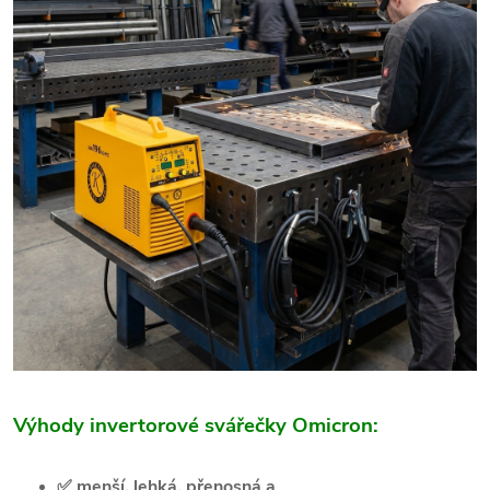
Výhody invertorové svářečky Omicron:
✅
menší, lehká, přenosná a