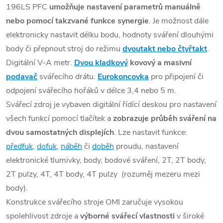
196LS PFC
umožňuje nastavení parametrů manuálně
nebo pomocí takzvané
funkce synergie
. Je možnost dále
elektronicky nastavit délku bodu, hodnoty sváření dlouhými
body či přepnout stroj do režimu
dvoutakt nebo čtyřtakt
.
Digitální V-A metr.
Dvou kladkový
kovový a masivní
podavač
svářecího drátu.
Eurokoncovka
pro připojení či
odpojení svářecího hořáků v délce 3,4 nebo 5 m.
Svářecí zdroj je vybaven digitální řídící deskou pro nastavení
všech funkcí pomocí tlačítek a
zobrazuje průběh sváření na
dvou samostatných displejích
. Lze nastavit funkce:
předfuk
,
dofuk
,
náběh
či
doběh
proudu, nastavení
elektronické tlumivky, body, bodové sváření, 2T, 2T body,
2T pulzy, 4T, 4T body, 4T pulzy (rozuměj mezeru mezi
body).
Konstrukce svářecího stroje OMI zaručuje vysokou
spolehlivost zdroje a
výborné svářecí vlastnosti
v široké