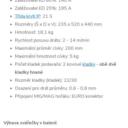
Zatěžovatel ED 60%: 140 A
Zatěžovatel ED 25%: 195 A
Třída krytí IP
: 21 S
Rozměry (Š x D x V): 235 x 520 x 440 mm
Hmotnost: 18,1 kg
Rychlost posuvu drátu: 2 - 14 m/min
Maximální průměr cívky: 200 mm
Maximální hmotnost cívky: 5 kg
Počet kladek podavače: 2 kovové
kladky
-
obě dvě
kladky hnané
Rozměr kladky (kladek): 22/30
Osazení pro drát průměru: 0,6 - 0,8 mm
Připojení MIG/MAG hořáku: EURO konektor
Výbava svářečky v balení: