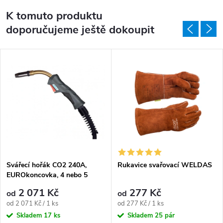
K tomuto produktu
doporučujeme ještě dokoupit
Svářecí hořák CO2 240A,
Rukavice svařovací WELDAS
EUROkoncovka, 4 nebo 5
metrů
2 071 Kč
277 Kč
od
od
Měrná cena:
Měrná cena:
od 2 071 Kč / 1 ks
od 277 Kč / 1 ks
Skladem
17 ks
Skladem
25 pár