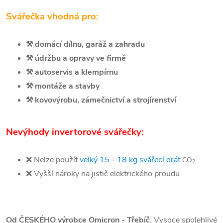
Svářečka vhodná pro:
⚒️
domácí dílnu, garáž a zahradu
⚒️
údržbu a opravy ve firmě
⚒️
autoservis a klempírnu
⚒️
montáže a stavby
⚒️
kovovýrobu, zámečnictví a strojírenství
Nevýhody invertorové svářečky:
❌
Nelze použít
velký 15 - 18 kg svářecí
drát
CO
2
❌
Vyšší nároky na jistič elektrického proudu
Od ČESKÉHO výrobce Omicron - Třebíč
. Vysoce spolehlivé