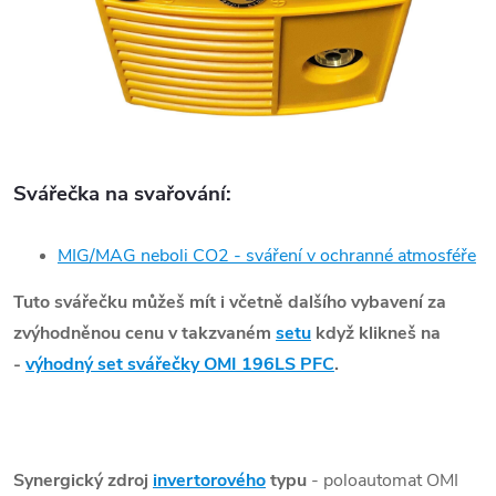
Svářečka na svařování:
MIG/MAG neboli CO2 - sváření v ochranné atmosféře
Tuto svářečku můžeš mít i včetně dalšího vybavení za
zvýhodněnou cenu v takzvaném
setu
když klikneš na
-
výhodný set svářečky OMI 196LS PFC
.
Synergický zdroj
invertorového
typu
- poloautomat OMI