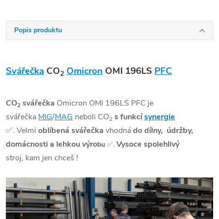
Popis produktu
Svářečka
CO
Omicron
OMI 196LS
PFC
2
CO
svářečka
Omicron OMI 196LS PFC je
2
svářečka
MIG
/
MAG
neboli CO
s funkcí
synergie
2
✅
. Velmi
oblíbená svářečka
vhodná
do dílny, údržby,
domácnosti a lehkou výro
Vysoce spolehlivý
bu
✅
.
stroj, kam jen chceš !