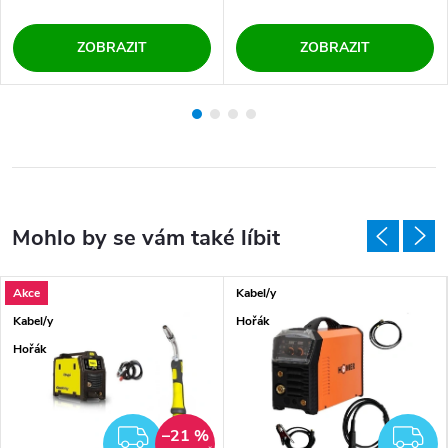
ZOBRAZIT
ZOBRAZIT
Akce
Kabel/y
Kabel/y
Hořák
Hořák
–21 %
ZDARMA
Z