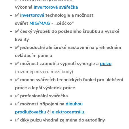
výkonná
invertorová
svářečka
✅
invertorová
technologie a možnost
svářet
MIG/MAG
- ,,céóčko"
✅
český výrobek do posledního šroubku a vysoké
kvality
✅
jednoduché ale široké nastavení na přehledném
ovládacím panelu
✅
možnost zapnutí a vypnutí synergie a
pulzu
(rozuměj mezeru mezi body)
✅
mnoho svářecích technických funkcí pro ulehčení
práce a lepší výsledek práce
✅
profesionální svářečka
✅
možnost připojení na
dlouhou
prodlužovačku
či
elektrocentrálu
✅
díky pulzu vhodná zejména do autodílny