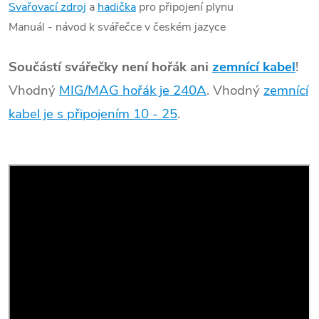
Svařovací zdroj
a
hadička
pro připojení plynu
Manuál - návod k svářečce v českém jazyce
Součástí svářečky není hořák ani
zemnící kabel
!
Vhodný
MIG/MAG hořák je 240A
. Vhodný
zemnící
kabel je s připojením 10 - 25
.