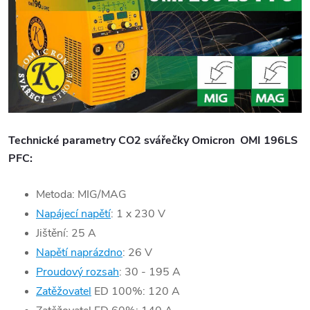
Technické parametry CO2 svářečky Omicron OMI 196LS
PFC:
Metoda: MIG/MAG
Napájecí napětí
: 1 x 230 V
Jištění: 25 A
Napětí naprázdno
: 26 V
Proudový rozsah
: 30 - 195 A
Zatěžovatel
ED 100%: 120 A