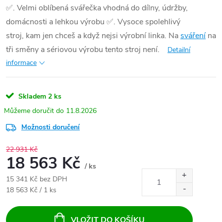
✅
. Velmi oblíbená svářečka vhodná do dílny, údržby,
domácnosti a lehkou výrobu
✅
. Vysoce spolehlivý
stroj, kam jen chceš a když nejsi výrobní linka. Na
sváření
na
tři směny a sériovou výrobu tento stroj není.
Detailní
informace
Skladem
2 ks
11.8.2026
Možnosti doručení
22 931 Kč
18 563 Kč
/ ks
15 341 Kč bez DPH
Měrná cena:
18 563 Kč / 1 ks
VLOŽIT DO KOŠÍKU