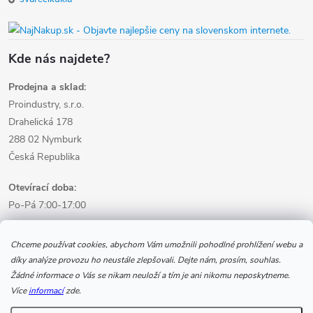
Kde nás najdete?
Prodejna a sklad:
Proindustry, s.r.o.
Drahelická 178
288 02 Nymburk
Česká Republika
Otevírací doba:
Po-Pá 7:00-17:00
Informace pro nákup
Chceme používat cookies, abychom Vám umožnili pohodlné prohlížení webu a
díky analýze provozu ho neustále zlepšovali. Dejte nám, prosím, souhlas.
Žádné informace o Vás se nikam neuloží a tím je ani nikomu neposkytneme.
Informace pro Vás
Více
informací
zde.