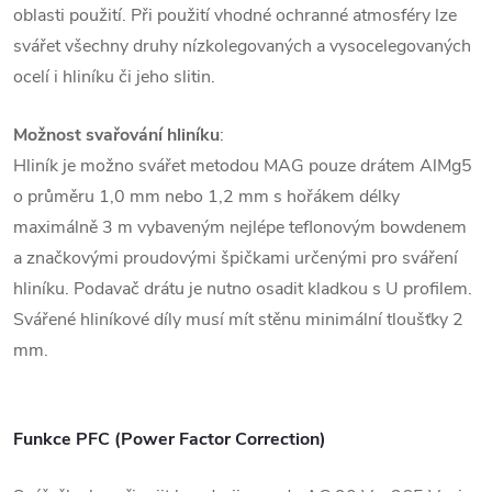
oblasti použití. Při použití vhodné ochranné atmosféry lze
svářet všechny druhy nízkolegovaných a vysocelegovaných
ocelí i hliníku či jeho slitin.
Možnost svařování hliníku
:
Hliník je možno svářet metodou MAG pouze drátem AlMg5
o průměru 1,0 mm nebo 1,2 mm s hořákem délky
maximálně 3 m vybaveným nejlépe teflonovým bowdenem
a značkovými proudovými špičkami určenými pro sváření
hliníku. Podavač drátu je nutno osadit kladkou s U profilem.
Svářené hliníkové díly musí mít stěnu minimální tloušťky 2
mm.
Funkce PFC (Power Factor Correction)