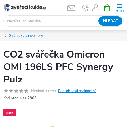
Přejít na obsah
NÁKUPNÍ 
HLEDAT
Svářečky a invertory
CO2 svářečka Omicron
OMI 196LS PFC Synergy
Pulz
Neohodnoceno
Podrobnosti hodnocení
Kód produktu:
2863
Akce