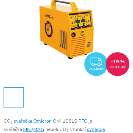
ZDARM
–19 %
22 931 Kč
ZDARMA
CO
svářečka
Omicron
OMI 196LS
PFC
je
2
svářečka
MIG
/
MAG
neboli CO
s funkcí
synergie
2