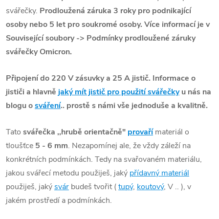
svářečky.
Prodloužená záruka 3 roky pro podnikající
osoby nebo 5 let pro soukromé osoby. Více informací je v
Související soubory -> Podmínky prodloužené záruky
svářečky Omicron.
Připojení do 220 V zásuvky a 25 A jistič. Informace o
jističi a hlavně
jaký mít jistič pro použití svářečky
u nás na
blogu o
sváření
.. prostě s námi vše jednoduše a kvalitně.
Tato
svářečka ,,hrubě orientačně"
provaří
materiál o
tloušťce
5 - 6 mm
. Nezapomínej ale, že vždy záleží na
konkrétních podmínkách. Tedy na svařovaném materiálu,
jakou svářecí metodu použiješ, jaký
přídavný materiál
použiješ, jaký
svár
budeš tvořit (
tupý
,
koutový
, V .. ), v
jakém prostředí a podmínkách.