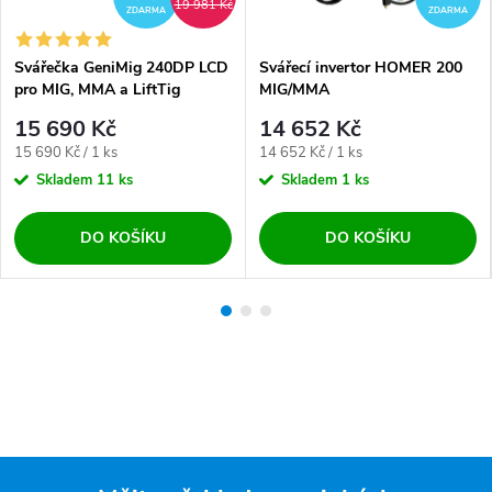
19 981 Kč
ZDARMA
ZDARMA
Svářečka GeniMig 240DP LCD
Svářecí invertor HOMER 200
pro MIG, MMA a LiftTig
MIG/MMA
15 690 Kč
14 652 Kč
Měrná cena:
Měrná cena:
15 690 Kč / 1 ks
14 652 Kč / 1 ks
Skladem
11 ks
Skladem
1 ks
DO KOŠÍKU
DO KOŠÍKU