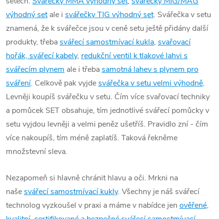
setech.
Svářečky MMA výhodný set
,
svářečky MIG/MAG
výhodný set
ale i
svářečky TIG výhodný set
. Svářečka v setu
znamená, že k svářečce jsou v ceně setu ještě přidány další
produkty, třeba
svářecí samostmívací kukla
,
svařovací
hořák, svářecí kabely
,
redukční ventil k tlakové lahvi s
svářecím plynem
ale i třeba
samotná lahev s plynem pro
sváření
. Celkově pak vyjde
svářečka v setu velmi výhodně
.
Levněji koupíš svářečku v setu. Čím více svařovací techniky
a pomůcek SET obsahuje, tím jednotlivé svářecí pomůcky v
setu vyjdou levněji a velmi peněz ušetříš. Pravidlo zní - čím
více nakoupíš, tím méně zaplatíš. Taková řekněme
množstevní sleva.
Nezapomeň si hlavně chránit hlavu a oči. Mrkni na
naše
svářecí samostmívací kukly
. Všechny je náš svářecí
technolog vyzkoušel v praxi a máme v nabídce jen
ověřené,
kvalitní, certifikované a bezpečné svářecí samostmívací