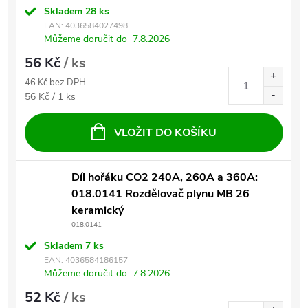
Skladem
28 ks
EAN:
4036584027498
Můžeme doručit do
7.8.2026
56 Kč
/ ks
46 Kč bez DPH
Měrná cena:
56 Kč / 1 ks
VLOŽIT DO KOŠÍKU
Díl hořáku CO2 240A, 260A a 360A:
018.0141 Rozdělovač plynu MB 26
keramický
018.0141
Skladem
7 ks
EAN:
4036584186157
Můžeme doručit do
7.8.2026
52 Kč
/ ks