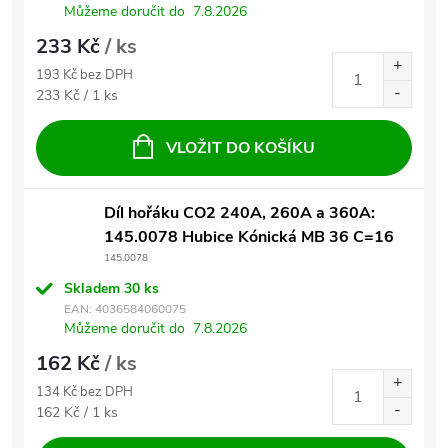
Můžeme doručit do
7.8.2026
233 Kč
/ ks
193 Kč bez DPH
Měrná cena:
233 Kč / 1 ks
VLOŽIT DO KOŠÍKU
Díl hořáku CO2 240A, 260A a 360A:
145.0078 Hubice Kónická MB 36 C=16
145.0078
Skladem
30 ks
EAN:
4036584060075
Můžeme doručit do
7.8.2026
162 Kč
/ ks
134 Kč bez DPH
Měrná cena:
162 Kč / 1 ks