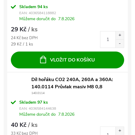
Skladem
94 ks
EAN:
4036584118882
Můžeme doručit do
7.8.2026
29 Kč
/ ks
24 Kč bez DPH
Měrná cena:
29 Kč / 1 ks
VLOŽIT DO KOŠÍKU
Díl hořáku CO2 240A, 260A a 360A:
140.0114 Průvlak masiv M8 0,8
140.0114
Skladem
97 ks
EAN:
4036584144638
Můžeme doručit do
7.8.2026
40 Kč
/ ks
33 Kč bez DPH