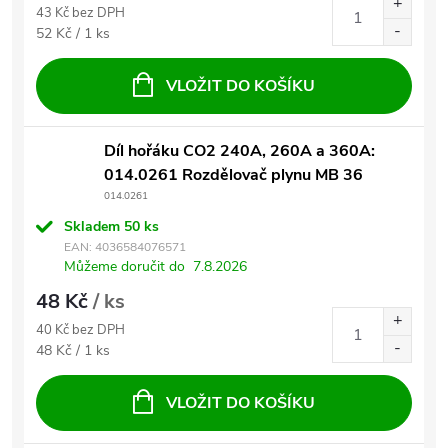
43 Kč bez DPH
Měrná cena:
52 Kč / 1 ks
VLOŽIT DO KOŠÍKU
Díl hořáku CO2 240A, 260A a 360A:
014.0261 Rozdělovač plynu MB 36
014.0261
Skladem
50 ks
EAN:
4036584076571
Můžeme doručit do
7.8.2026
48 Kč
/ ks
40 Kč bez DPH
Měrná cena:
48 Kč / 1 ks
VLOŽIT DO KOŠÍKU