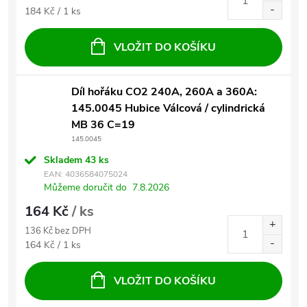
Měrná cena:
184 Kč / 1 ks
VLOŽIT DO KOŠÍKU
Díl hořáku CO2 240A, 260A a 360A:
145.0045 Hubice Válcová / cylindrická
MB 36 C=19
145.0045
Skladem
43 ks
EAN:
4036584075024
Můžeme doručit do
7.8.2026
164 Kč
/ ks
136 Kč bez DPH
Měrná cena:
164 Kč / 1 ks
VLOŽIT DO KOŠÍKU