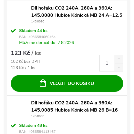
Díl hořáku CO2 240A, 260A a 360A:
145.0080 Hubice Kónická MB 24 A=12,5
145.0080
Skladem
44 ks
EAN:
4036584060464
Můžeme doručit do
7.8.2026
123 Kč
/ ks
102 Kč bez DPH
Měrná cena:
123 Kč / 1 ks
VLOŽIT DO KOŠÍKU
Díl hořáku CO2 240A, 260A a 360A:
145.0085 Hubice Kónická MB 26 B=16
145.0085
Skladem
48 ks
EAN:
4036584113467