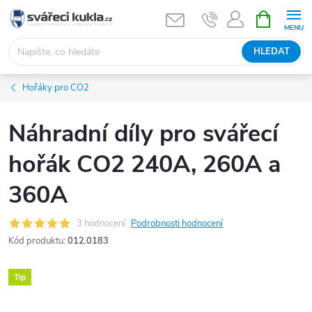
Přejít na obsah
NÁKUPNÍ 
HLEDAT
Hořáky pro CO2
Náhradní díly pro svářecí
hořák CO2 240A, 260A a
360A
3 hodnocení
Podrobnosti hodnocení
Kód produktu:
012.0183
Tip