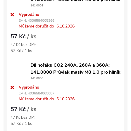
141.0003
Vyprodáno
EAN:
4036584005366
Můžeme doručit do
6.10.2026
57 Kč
/ ks
47 Kč bez DPH
Měrná cena:
57 Kč / 1 ks
Díl hořáku CO2 240A, 260A a 360A:
141.0008 Průvlak masiv M8 1,0 pro hliník
141.0008
Vyprodáno
EAN:
4036584065087
Můžeme doručit do
6.10.2026
57 Kč
/ ks
47 Kč bez DPH
Měrná cena:
57 Kč / 1 ks