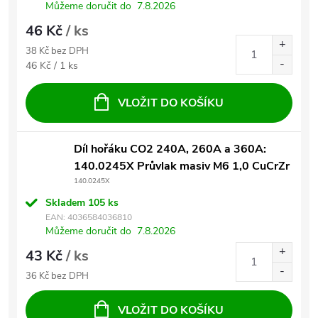
Můžeme doručit do
7.8.2026
46 Kč
/ ks
38 Kč bez DPH
Měrná cena:
46 Kč / 1 ks
VLOŽIT DO KOŠÍKU
Díl hořáku CO2 240A, 260A a 360A:
140.0245X Průvlak masiv M6 1,0 CuCrZr
140.0245X
Skladem
105 ks
EAN:
4036584036810
Můžeme doručit do
7.8.2026
43 Kč
/ ks
36 Kč bez DPH
VLOŽIT DO KOŠÍKU