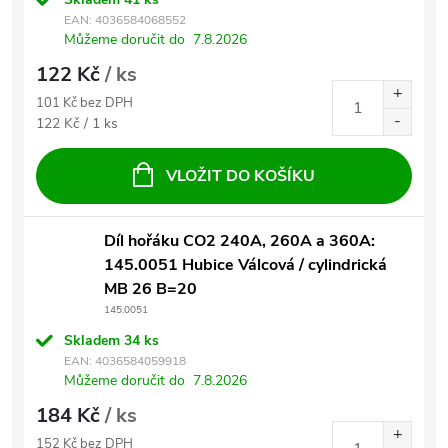
EAN:
4036584068552
Můžeme doručit do
7.8.2026
122 Kč
/ ks
101 Kč bez DPH
Měrná cena:
122 Kč / 1 ks
VLOŽIT DO KOŠÍKU
Díl hořáku CO2 240A, 260A a 360A:
145.0051 Hubice Válcová / cylindrická
MB 26 B=20
145.0051
Skladem
34 ks
EAN:
4036584059918
Můžeme doručit do
7.8.2026
184 Kč
/ ks
152 Kč bez DPH