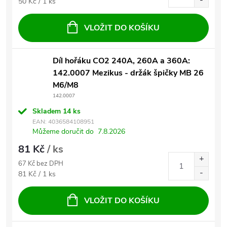
Měrná cena:
50 Kč / 1 ks
VLOŽIT DO KOŠÍKU
Díl hořáku CO2 240A, 260A a 360A:
142.0007 Mezikus - držák špičky MB 26
M6/M8
142.0007
Skladem
14 ks
EAN:
4036584108951
Můžeme doručit do
7.8.2026
81 Kč
/ ks
67 Kč bez DPH
Měrná cena:
81 Kč / 1 ks
VLOŽIT DO KOŠÍKU