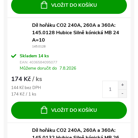
VLOŽIT DO KOŠÍKU
Díl hořáku CO2 240A, 260A a 360A:
145.0128 Hubice Silně kónická MB 24
A=10
145.0128
Skladem
14 ks
EAN:
4036584095077
Můžeme doručit do
7.8.2026
174 Kč
/ ks
144 Kč bez DPH
Měrná cena:
174 Kč / 1 ks
VLOŽIT DO KOŠÍKU
Díl hořáku CO2 240A, 260A a 360A:
145.0132 Hubice Silně kónická MB 26