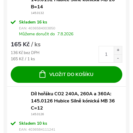
B=14
145.0132
Skladem
16 ks
EAN:
4036584003850
Můžeme doručit do
7.8.2026
165 Kč
/ ks
136 Kč bez DPH
Měrná cena:
165 Kč / 1 ks
VLOŽIT DO KOŠÍKU
Díl hořáku CO2 240A, 260A a 360A:
145.0126 Hubice Silně kónická MB 36
C=12
145.0126
Skladem
10 ks
EAN:
4036584111241