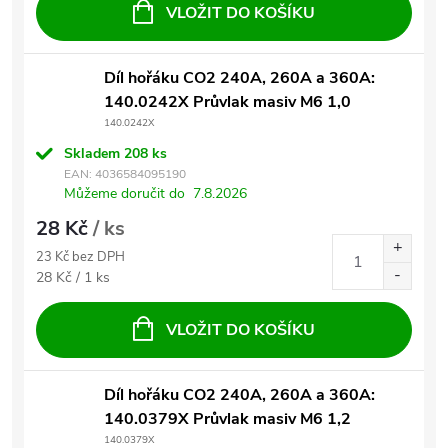
VLOŽIT DO KOŠÍKU
Díl hořáku CO2 240A, 260A a 360A:
140.0242X Průvlak masiv M6 1,0
140.0242X
Skladem
208 ks
EAN:
4036584095190
Můžeme doručit do
7.8.2026
28 Kč
/ ks
23 Kč bez DPH
Měrná cena:
28 Kč / 1 ks
VLOŽIT DO KOŠÍKU
Díl hořáku CO2 240A, 260A a 360A:
140.0379X Průvlak masiv M6 1,2
140.0379X