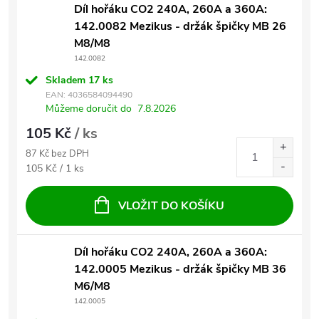
Díl hořáku CO2 240A, 260A a 360A:
142.0082 Mezikus - držák špičky MB 26
M8/M8
142.0082
Skladem
17 ks
EAN:
4036584094490
Můžeme doručit do
7.8.2026
105 Kč
/ ks
87 Kč bez DPH
Měrná cena:
105 Kč / 1 ks
VLOŽIT DO KOŠÍKU
Díl hořáku CO2 240A, 260A a 360A:
142.0005 Mezikus - držák špičky MB 36
M6/M8
142.0005