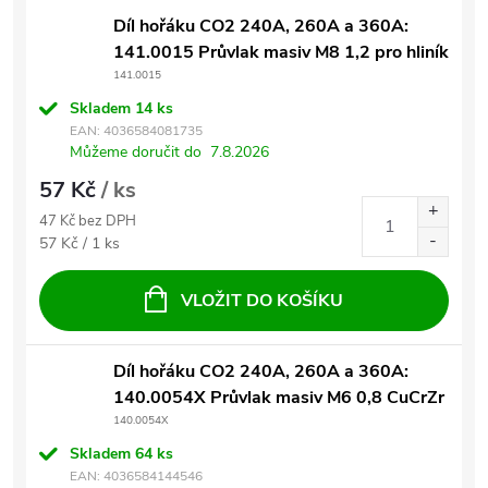
Díl hořáku CO2 240A, 260A a 360A:
141.0015 Průvlak masiv M8 1,2 pro hliník
141.0015
Skladem
14 ks
EAN:
4036584081735
Můžeme doručit do
7.8.2026
57 Kč
/ ks
47 Kč bez DPH
Měrná cena:
57 Kč / 1 ks
VLOŽIT DO KOŠÍKU
Díl hořáku CO2 240A, 260A a 360A:
140.0054X Průvlak masiv M6 0,8 CuCrZr
140.0054X
Skladem
64 ks
EAN:
4036584144546