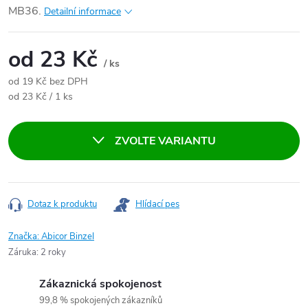
MB36.
Detailní informace
od
23 Kč
/ ks
od
19 Kč
bez DPH
Měrná cena:
od 23 Kč / 1 ks
ZVOLTE VARIANTU
Dotaz k produktu
Hlídací pes
Značka:
Abicor Binzel
Záruka
:
2 roky
Zákaznická spokojenost
99,8 % spokojených zákazníků