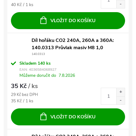
Měrná cena:
40 Kč / 1 ks
VLOŽIT DO KOŠÍKU
Díl hořáku CO2 240A, 260A a 360A:
140.0313 Průvlak masiv M8 1,0
140.0313
Skladem
140 ks
EAN:
4036584068927
Můžeme doručit do
7.8.2026
35 Kč
/ ks
29 Kč bez DPH
Měrná cena:
35 Kč / 1 ks
VLOŽIT DO KOŠÍKU