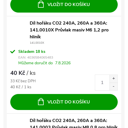
VLOŽIT DO KOŠÍKU
Díl hořáku CO2 240A, 260A a 360A:
141.0010X Průvlak masiv M6 1,2 pro
hliník
141.0010X
Skladem
18 ks
EAN:
4036584065483
Můžeme doručit do
7.8.2026
40 Kč
/ ks
33 Kč bez DPH
Měrná cena:
40 Kč / 1 ks
VLOŽIT DO KOŠÍKU
Díl hořáku CO2 240A, 260A a 360A:
141.0003 Průvlak masiv M8 0,8 pro hliník