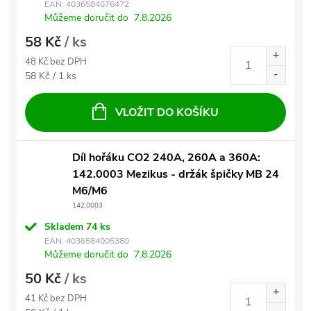
EAN:
4036584076472
Můžeme doručit do
7.8.2026
58 Kč
/ ks
48 Kč bez DPH
Měrná cena:
58 Kč / 1 ks
VLOŽIT DO KOŠÍKU
Díl hořáku CO2 240A, 260A a 360A:
142.0003 Mezikus - držák špičky MB 24
M6/M6
142.0003
Skladem
74 ks
EAN:
4036584005380
Můžeme doručit do
7.8.2026
50 Kč
/ ks
41 Kč bez DPH