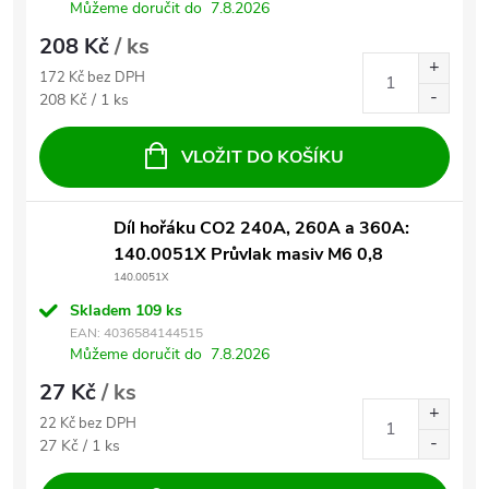
Můžeme doručit do
7.8.2026
208 Kč
/ ks
172 Kč bez DPH
Měrná cena:
208 Kč / 1 ks
VLOŽIT DO KOŠÍKU
Díl hořáku CO2 240A, 260A a 360A:
140.0051X Průvlak masiv M6 0,8
140.0051X
Skladem
109 ks
EAN:
4036584144515
Můžeme doručit do
7.8.2026
27 Kč
/ ks
22 Kč bez DPH
Měrná cena:
27 Kč / 1 ks