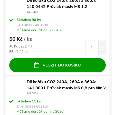
Díl hořáku CO2 240A, 260A a 360A:
140.0442 Průvlak masiv M8 1,2
140.0442
Skladem
90 ks
EAN:
4036584034830
Můžeme doručit do
7.8.2026
56 Kč
/ ks
46 Kč bez DPH
Měrná cena:
56 Kč / 1 ks
VLOŽIT DO KOŠÍKU
Díl hořáku CO2 240A, 260A a 360A:
141.0001 Průvlak masiv M6 0,8 pro hliník
141.0001
Skladem
11 ks
EAN:
4036584025210
Můžeme doručit do
7.8.2026