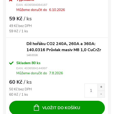
EAN:
4036584084187
Můžeme doručit do
6.10.2026
59 Kč
/ ks
49 Kč bez DPH
Měrná cena:
59 Kč / 1 ks
Díl hořáku CO2 240A, 260A a 360A:
140.0316 Průvlak masiv M8 1,0 CuCrZr
140.0316
Skladem
80 ks
EAN:
4036584144997
Můžeme doručit do
7.8.2026
60 Kč
/ ks
50 Kč bez DPH
Měrná cena:
60 Kč / 1 ks
VLOŽIT DO KOŠÍKU