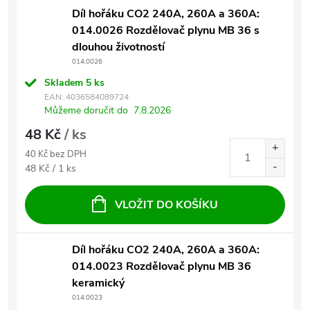
Díl hořáku CO2 240A, 260A a 360A:
014.0026 Rozdělovač plynu MB 36 s
dlouhou životností
014.0026
Skladem
5 ks
EAN:
4036584089724
Můžeme doručit do
7.8.2026
48 Kč
/ ks
40 Kč bez DPH
Měrná cena:
48 Kč / 1 ks
VLOŽIT DO KOŠÍKU
Díl hořáku CO2 240A, 260A a 360A:
014.0023 Rozdělovač plynu MB 36
keramický
014.0023