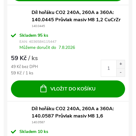
Díl hořáku CO2 240A, 260A a 360A:
140.0445 Průvlak masiv M8 1,2 CuCrZr
140.0445
Skladem
95 ks
EAN:
4036584115447
Můžeme doručit do
7.8.2026
59 Kč
/ ks
49 Kč bez DPH
Měrná cena:
59 Kč / 1 ks
VLOŽIT DO KOŠÍKU
Díl hořáku CO2 240A, 260A a 360A:
140.0587 Průvlak masiv M8 1,6
140.0587
Skladem
10 ks