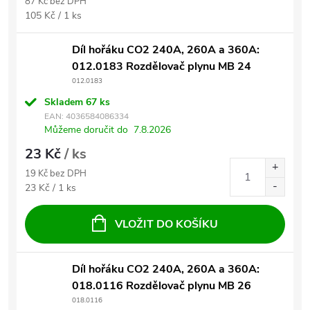
87 Kč bez DPH
Měrná cena:
105 Kč / 1 ks
Díl hořáku CO2 240A, 260A a 360A:
012.0183 Rozdělovač plynu MB 24
012.0183
Skladem
67 ks
EAN:
4036584086334
Můžeme doručit do
7.8.2026
23 Kč
/ ks
19 Kč bez DPH
Měrná cena:
23 Kč / 1 ks
VLOŽIT DO KOŠÍKU
Díl hořáku CO2 240A, 260A a 360A:
018.0116 Rozdělovač plynu MB 26
018.0116