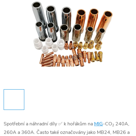
Spotřební a náhradní díly ✅ k hořákům na
MIG
-CO
240A,
2
260A a 360A.
Často také označovány jako MB24, MB26 a