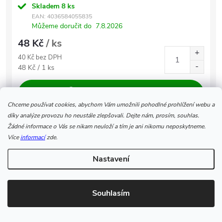
Skladem
8 ks
EAN:
4036584055835
Můžeme doručit do
7.8.2026
48 Kč
/ ks
40 Kč bez DPH
Měrná cena:
48 Kč / 1 ks
VLOŽIT DO KOŠÍKU
Chceme používat cookies, abychom Vám umožnili pohodlné prohlížení webu a
díky analýze provozu ho neustále zlepšovali. Dejte nám, prosím, souhlas.
Díl hořáku CO2 240A, 260A a 360A:
Žádné informace o Vás se nikam neuloží a tím je ani nikomu neposkytneme.
124.0011XX Bowden 0,8 3m
Více
informací
zde.
124.0011XX
Nastavení
Skladem
6 ks
EAN:
4036584054128
Můžeme doručit do
7.8.2026
Souhlasím
189 Kč
/ ks
156 Kč bez DPH