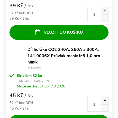
39 Kč
/ ks
32 Kč bez DPH
Měrná cena:
39 Kč / 1 ks
VLOŽIT DO KOŠÍKU
Díl hořáku CO2 240A, 260A a 360A:
141.0006X Průvlak masiv M6 1,0 pro
hliník
141.0006X
Skladem
32 ks
EAN:
4036584072979
Můžeme doručit do
7.8.2026
45 Kč
/ ks
37 Kč bez DPH
Měrná cena:
45 Kč / 1 ks