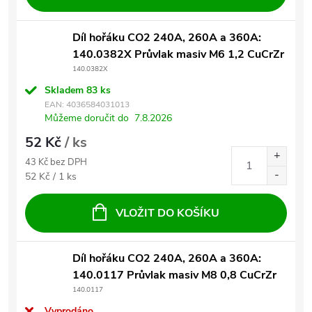
Díl hořáku CO2 240A, 260A a 360A:
140.0382X Průvlak masiv M6 1,2 CuCrZr
140.0382X
Skladem
83 ks
EAN:
4036584031013
Můžeme doručit do
7.8.2026
52 Kč
/ ks
43 Kč bez DPH
Měrná cena:
52 Kč / 1 ks
VLOŽIT DO KOŠÍKU
Díl hořáku CO2 240A, 260A a 360A:
140.0117 Průvlak masiv M8 0,8 CuCrZr
140.0117
Vyprodáno