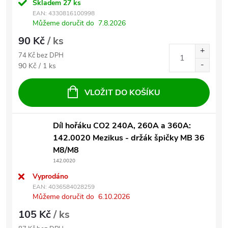
Skladem
27 ks
EAN:
4330816100998
Můžeme doručit do
7.8.2026
90 Kč
/ ks
74 Kč bez DPH
Měrná cena:
90 Kč / 1 ks
VLOŽIT DO KOŠÍKU
Díl hořáku CO2 240A, 260A a 360A:
142.0020 Mezikus - držák špičky MB 36
M8/M8
142.0020
Vyprodáno
EAN:
4036584028259
Můžeme doručit do
6.10.2026
105 Kč
/ ks