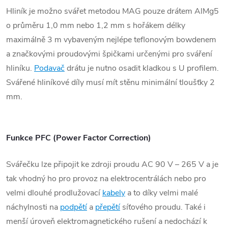
Hliník je možno svářet metodou MAG pouze drátem AlMg5
o průměru 1,0 mm nebo 1,2 mm s hořákem délky
maximálně 3 m vybaveným nejlépe teflonovým bowdenem
a značkovými proudovými špičkami určenými pro sváření
hliníku.
Podavač
drátu je nutno osadit kladkou s U profilem.
Svářené hliníkové díly musí mít stěnu minimální tloušťky 2
mm.
Funkce PFC (Power Factor Correction)
Svářečku lze připojit ke zdroji proudu AC 90 V – 265 V a je
tak vhodný ho pro provoz na elektrocentrálách nebo pro
velmi dlouhé prodlužovací
kabely
a to díky velmi malé
náchylnosti na
podpětí
a
přepětí
síťového proudu. Také i
menší úroveň elektromagnetického rušení a nedochází k