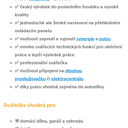
✅
český výrobek do posledního šroubku a vysoké
kvality
✅
jednoduché ale široké nastavení na přehledném
ovládacím panelu
✅
možnost zapnutí a vypnutí
synergie
a
pulzu
✅
mnoho svářecích technických funkcí pro ulehčení
práce a lepší výsledek práce
✅
profesionální svářečka
✅
možnost připojení na
dlouhou
prodlužovačku
či
elektrocentrálu
✅
díky pulzu vhodná zejména do autodílny
Svářečka vhodná pro:
⚒️
domácí dílnu, garáž a zahradu