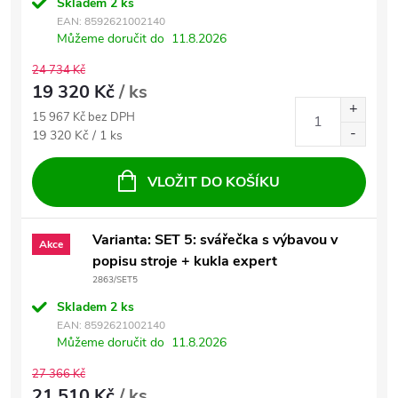
Skladem
2 ks
EAN:
8592621002140
Můžeme doručit do
11.8.2026
24 734 Kč
19 320 Kč
/ ks
15 967 Kč bez DPH
Měrná cena:
19 320 Kč / 1 ks
VLOŽIT DO KOŠÍKU
Varianta: SET 5: svářečka s výbavou v
Akce
popisu stroje + kukla expert
2863/SET5
Skladem
2 ks
EAN:
8592621002140
Můžeme doručit do
11.8.2026
27 366 Kč
21 510 Kč
/ ks