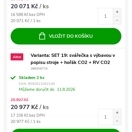
20 071 Kč
/ ks
16 588 Kč bez DPH
Měrná cena:
20 071 Kč / 1 ks
VLOŽIT DO KOŠÍKU
Varianta: SET 19: svářečka s výbavou v
Akce
popisu stroje + hořák CO2 + RV CO2
2863/SET19
Skladem
2 ks
EAN:
8592621002140
Můžeme doručit do
11.8.2026
25 907 Kč
20 977 Kč
/ ks
17 336 Kč bez DPH
Měrná cena:
20 977 Kč / 1 ks