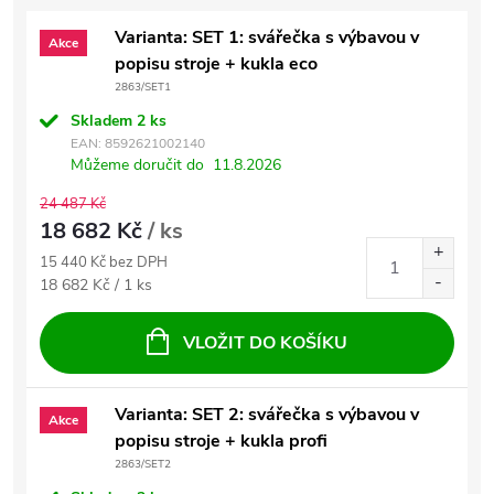
Varianta: SET 1: svářečka s výbavou v
Akce
popisu stroje + kukla eco
2863/SET1
Skladem
2 ks
EAN:
8592621002140
Můžeme doručit do
11.8.2026
24 487 Kč
18 682 Kč
/ ks
15 440 Kč bez DPH
Měrná cena:
18 682 Kč / 1 ks
VLOŽIT DO KOŠÍKU
Varianta: SET 2: svářečka s výbavou v
Akce
popisu stroje + kukla profi
2863/SET2