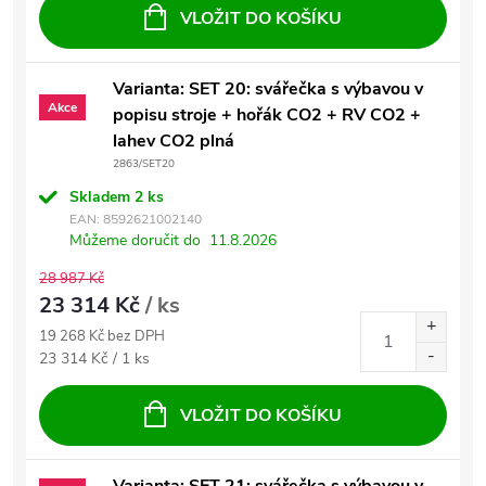
VLOŽIT DO KOŠÍKU
Varianta: SET 20: svářečka s výbavou v
Akce
popisu stroje + hořák CO2 + RV CO2 +
lahev CO2 plná
2863/SET20
Skladem
2 ks
EAN:
8592621002140
Můžeme doručit do
11.8.2026
28 987 Kč
23 314 Kč
/ ks
19 268 Kč bez DPH
Měrná cena:
23 314 Kč / 1 ks
VLOŽIT DO KOŠÍKU