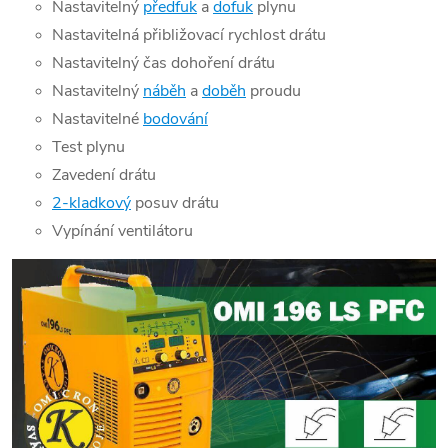
Nastavitelný
předfuk
a
dofuk
plynu
Nastavitelná přibližovací rychlost drátu
Nastavitelný čas dohoření drátu
Nastavitelný
náběh
a
doběh
proudu
Nastavitelné
bodování
Test plynu
Zavedení drátu
2-kladkový
posuv drátu
Vypínání ventilátoru