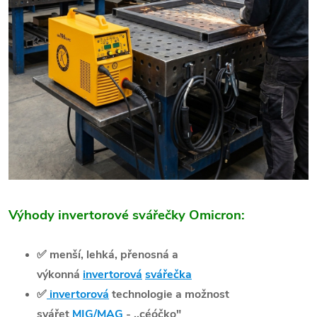
Výhody invertorové svářečky Omicron:
✅
menší, lehká, přenosná a
výkonná
invertorová
svářečka
✅
invertorová
technologie a možnost
svářet
MIG/MAG
- ,,céóčko"