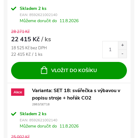
Skladem
2 ks
EAN:
8592621002140
Můžeme doručit do
11.8.2026
28 271 Kč
22 415 Kč
/ ks
18 525 Kč bez DPH
Měrná cena:
22 415 Kč / 1 ks
VLOŽIT DO KOŠÍKU
Varianta: SET 18: svářečka s výbavou v
Akce
popisu stroje + hořák CO2
2863/SET18
Skladem
2 ks
EAN:
8592621002140
Můžeme doručit do
11.8.2026
25 002 Kč