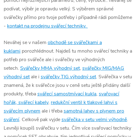
pomocí nejrůznějších parametrů, ceny, výrobce.. neváhej se
podívat, výběr je opravdu velký. S výběrem správné
svářečky přímo pro tvoje potřeby i případně rádi pomůžeme
-
kontakt na prodejnu svářecí techniky.
Neváhej se v našem
obchodě se svářečkami a
kuklami
porozhlédnout. Najdeš tu mnoho svářecí techniky a
potřeb pro svářeče ale i svářečky ve výhodných
setech.
Svářečky MMA výhodný set
,
svářečky MIG/MAG
výhodný set
ale i
svářečky TIG výhodný set
. Svářečka v setu
znamená, že k svářečce jsou v ceně setu ještě přidány další
produkty, třeba
svářecí samostmívací kukla
,
svařovací
hořák, svářecí kabely
,
redukční ventil k tlakové lahvi s
svářecím plynem
ale i třeba
samotná lahev s plynem pro
sváření
. Celkově pak vyjde
svářečka v setu velmi výhodně
.
Levněji koupíš svářečku v setu. Čím více svařovací techniky
a pomůcek SET obsahuje, tím jednotlivé svářecí pomůcky v