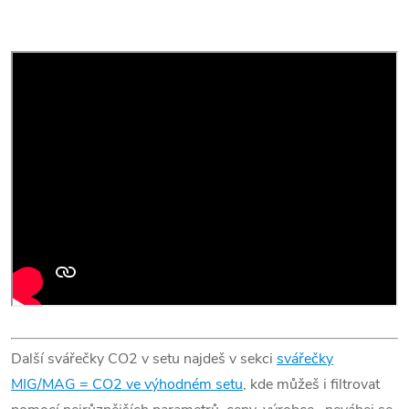
Další svářečky CO2 v setu najdeš v sekci
svářečky
MIG/MAG = CO2 ve výhodném setu
, kde můžeš i filtrovat