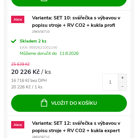
Varianta: SET 10: svářečka s výbavou v
Akce
popisu stroje + RV CO2 + kukla profi
2863/SET10
Skladem
2 ks
EAN:
8592621002140
Můžeme doručit do
11.8.2026
25 639 Kč
20 226 Kč
/ ks
16 716 Kč bez DPH
Měrná cena:
20 226 Kč / 1 ks
VLOŽIT DO KOŠÍKU
Varianta: SET 12: svářečka s výbavou v
Akce
popisu stroje + RV CO2 + kukla expert
2863/SET12