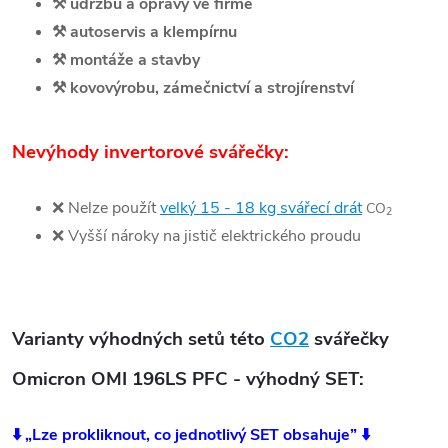
⚒️
údržbu a opravy ve firmě
⚒️
autoservis a klempírnu
⚒️
montáže a stavby
⚒️
kovovýrobu, zámečnictví a strojírenství
Nevýhody invertorové svářečky:
❌
Nelze použít
velký 15 - 18 kg svářecí
drát
CO
2
❌
Vyšší nároky na jistič elektrického proudu
Varianty výhodných setů této
CO2
svářečky
Omicron OMI 196LS PFC - výhodný SET:
⬇️ „Lze prokliknout, co jednotlivý SET obsahuje” ⬇️