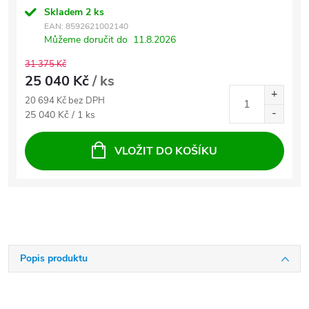
Skladem
2 ks
EAN:
8592621002140
Můžeme doručit do
11.8.2026
31 375 Kč
25 040 Kč
/ ks
20 694 Kč bez DPH
Měrná cena:
25 040 Kč / 1 ks
VLOŽIT DO KOŠÍKU
Popis produktu