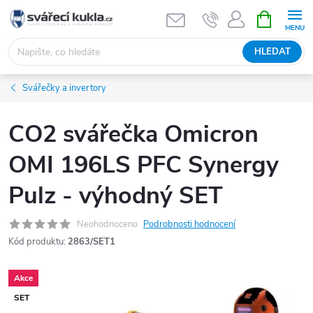
Přejít na obsah
NÁKUPNÍ 
HLEDAT
Svářečky a invertory
CO2 svářečka Omicron
OMI 196LS PFC Synergy
Pulz - výhodný SET
Neohodnoceno
Podrobnosti hodnocení
Kód produktu:
2863/SET1
Akce
SET