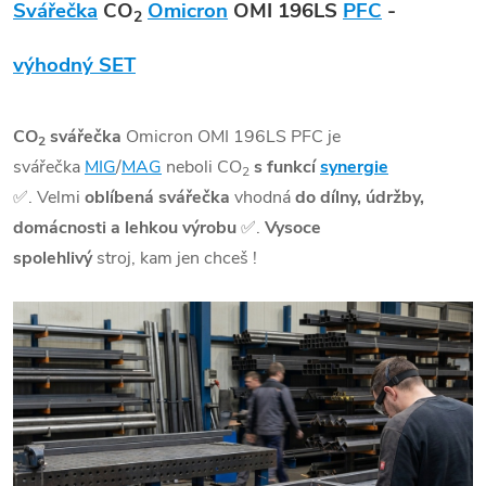
Svářečka
CO
Omicron
OMI 196LS
PFC
-
2
výhodný SET
CO
svářečka
Omicron OMI 196LS PFC je
2
svářečka
MIG
/
MAG
neboli CO
s funkcí
synergie
2
✅
. Velmi
oblíbená svářečka
vhodná
do dílny, údržby,
domácnosti a lehkou výro
bu
✅
.
Vysoce
spolehlivý
stroj, kam jen chceš !