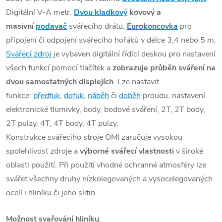
Digitální V-A metr.
Dvou kladkový
kovový a
masivní
podavač
svářecího drátu.
Eurokoncovka
pro
připojení či odpojení svářecího hořáků v délce 3,4 nebo 5 m.
Svářecí zdroj
je vybaven digitální řídící deskou pro nastavení
všech funkcí pomocí tlačítek a
zobrazuje průběh sváření na
dvou samostatných displejích
. Lze nastavit
funkce:
předfuk
,
dofuk
,
náběh
či
doběh
proudu, nastavení
elektronické tlumivky, body, bodové sváření, 2T, 2T body,
2T pulzy, 4T, 4T body, 4T pulzy.
Konstrukce svářecího stroje OMI zaručuje vysokou
spolehlivost zdroje a
výborné svářecí vlastnosti
v široké
oblasti použití. Při použití vhodné ochranné atmosféry lze
svářet všechny druhy nízkolegovaných a vysocelegovaných
ocelí i hliníku či jeho slitin.
Možnost svařování hliníku
: