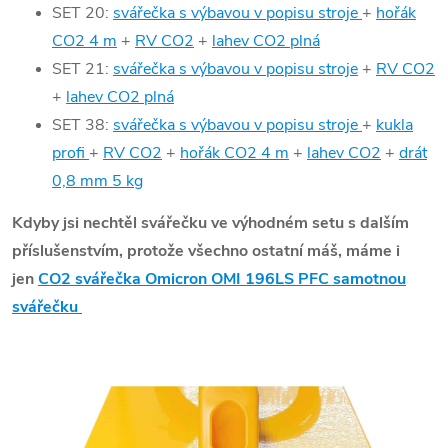
SET 20:
svářečka s výbavou v popisu stroje
+
hořák
CO2 4 m
+
RV CO2
+
lahev CO2 plná
SET 21:
svářečka s výbavou v popisu stroje
+
RV CO2
+
lahev CO2 plná
SET 38:
svářečka s výbavou v popisu stroje
+
kukla
profi
+
RV CO2
+
hořák CO2 4 m
+
lahev CO2
+
drát
0,8 mm 5 kg
Kdyby jsi nechtěl svářečku ve výhodném setu s dalším
příslušenstvím, protože všechno ostatní máš, máme i
jen
CO2 svářečka Omicron OMI 196LS PFC samotnou
svářečku