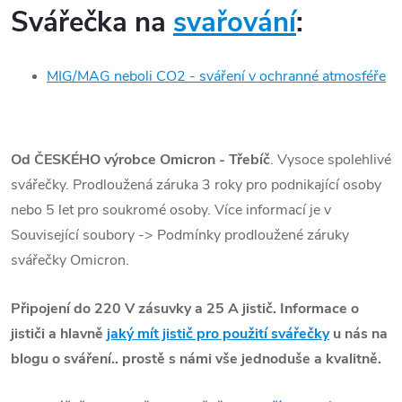
Svářečka na
svařování
:
MIG/MAG neboli CO2 - sváření v ochranné atmosféře
Od ČESKÉHO výrobce Omicron - Třebíč
. Vysoce spolehlivé
svářečky. Prodloužená záruka 3 roky pro podnikající osoby
nebo 5 let pro soukromé osoby. Více informací je v
Související soubory -> Podmínky prodloužené záruky
svářečky Omicron.
Připojení do 220 V zásuvky a 25 A jistič. Informace o
jističi a hlavně
jaký mít jistič pro použití svářečky
u nás na
blogu o sváření.. prostě s námi vše jednoduše a kvalitně.