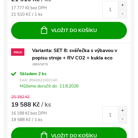
17 777 Kč bez DPH
Měrná cena:
21 510 Kč / 1 ks
VLOŽIT DO KOŠÍKU
Varianta: SET 8: svářečka s výbavou v
Akce
popisu stroje + RV CO2 + kukla eco
2863/SET8
Skladem
2 ks
EAN:
8592621002140
Můžeme doručit do
11.8.2026
25 392 Kč
19 588 Kč
/ ks
16 188 Kč bez DPH
Měrná cena:
19 588 Kč / 1 ks
VLOŽIT DO KOŠÍKU