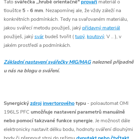
Tato
svářečka ,,hrubě orientačně"
provaří
materiál o
tloušťce
5 - 6 mm
. Nezapomínej ale, že vždy záleží na
konkrétních podmínkách. Tedy na svařovaném materiálu,
jakou svářecí metodu použiješ, jaký
přídavný materiál
použiješ, jaký
svár
budeš tvořit (
tupý
,
koutový
, V .. ), v
jakém prostředí a podmínkách.
Základní nastavení svářečky MIG/MAG
nalezneš případně
u nás na blogu o sváření.
Synergický
zdroj
invertorového
typu
- poloautomat OMI
196LS PFC
umožňuje nastavení parametrů manuálně
nebo pomocí takzvané
funkce synergie
. Je možnost dále
elektronicky nastavit délku bodu, hodnoty sváření dlouhými
body či přepnout stroj do režimu
dvoutakt nebo čtyřtakt
.