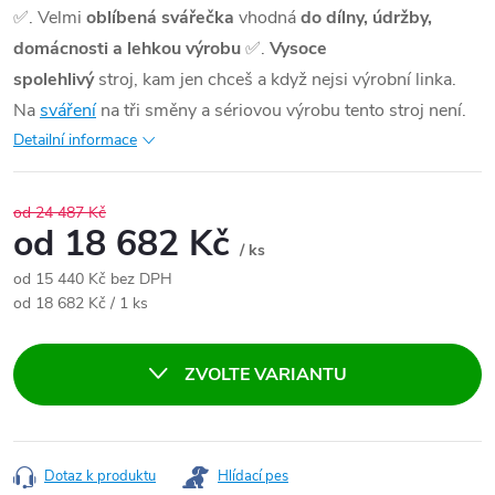
✅
. Velmi
oblíbená svářečka
vhodná
do dílny, údržby,
domácnosti a lehkou výro
bu
✅
.
Vysoce
spolehlivý
stroj, kam jen chceš a když nejsi výrobní linka.
Na
sváření
na tři směny a sériovou výrobu tento stroj není.
Detailní informace
od 24 487 Kč
od
18 682 Kč
/ ks
od
15 440 Kč
bez DPH
Měrná cena:
od 18 682 Kč / 1 ks
ZVOLTE VARIANTU
Dotaz k produktu
Hlídací pes