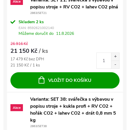
Varianta: SET 21: svářečka s výbavou v
Akce
popisu stroje + RV CO2 + lahev CO2 plná
2863/SET21
Skladem
2 ks
EAN:
8592621002140
Můžeme doručit do
11.8.2026
26 916 Kč
21 150 Kč
/ ks
17 479 Kč bez DPH
Měrná cena:
21 150 Kč / 1 ks
VLOŽIT DO KOŠÍKU
Varianta: SET 38: svářečka s výbavou v
popisu stroje + kukla profi + RV CO2 +
Akce
hořák CO2 + lahev CO2 + drát 0,8 mm 5
kg
2863/SET38