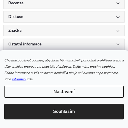
Recenze
Diskuse
Značka
Ostatní informace
Chceme používat cookies, abychom Vám umožnili pohodlné prohlížení webu a
díky analýze provozu ho neustále zlepšovali. Dejte nám, prosím, souhlas.
K tomuto produktu
Žádné informace o Vás se nikam neuloží a tím je ani nikomu neposkytneme.
doporučujeme ještě dokoupit
Více
informací
zde.
Nastavení
Souhlasím