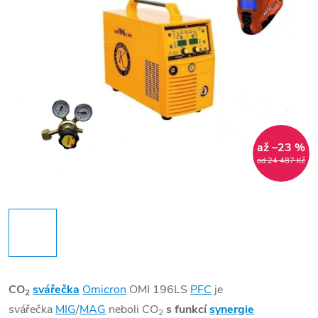
až –23 %
od 24 487 Kč
CO
svářečka
Omicron
OMI 196LS
PFC
je
2
svářečka
MIG
/
MAG
neboli CO
s funkcí
synergie
2