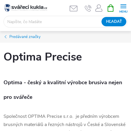
Prejsť na obsah
NÁKUPNÝ
HĽADAŤ
Predávané značky
Optima Precise
Optima - český a kvalitní výrobce brusiva nejen
pro svářeče
Společnost OPTIMA Precise s.r.o. je předním výrobcem
brusných materiálů a řezných nástrojů v České a Slovenské