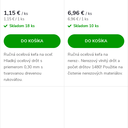
1,15 €
6,96 €
/ ks
/ ks
Jednotková cena:
Jednotková cena:
1,15 € / 1 ks
6,96 € / 1 ks
Skladom
18 ks
Skladom
10 ks
DO KOŠÍKA
DO KOŠÍKA
Ručná oceľová kefa na oceľ.
Ručná oceľová kefa na
Hladký oceľový drôt s
nerez-. Nerezový vlnitý drôt a
priemerom 0,30 mm s
počet drôtov 1480! Použitie na
tvarovanou drevenou
čistenie nerezových materiálov.
rukoväťou.