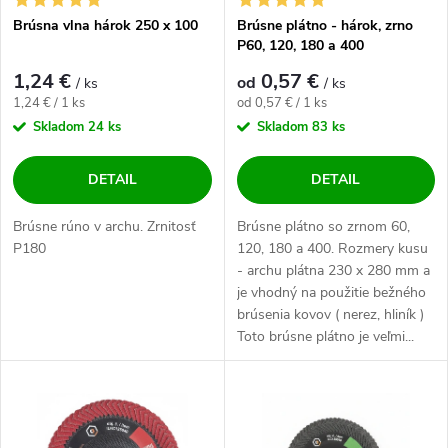
Brúsna vlna hárok 250 x 100
Brúsne plátno - hárok, zrno
P60, 120, 180 a 400
1,24 €
0,57 €
od
/ ks
/ ks
Jednotková cena:
Jednotková cena:
1,24 € / 1 ks
od 0,57 € / 1 ks
Skladom
24 ks
Skladom
83 ks
DETAIL
DETAIL
Brúsne rúno v archu. Zrnitosť
Brúsne plátno so zrnom 60,
P180
120, 180 a 400. Rozmery kusu
- archu plátna 230 x 280 mm a
je vhodný na použitie bežného
brúsenia kovov ( nerez, hliník )
Toto brúsne plátno je veľmi...