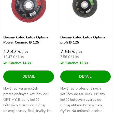
Brúsny kotúč kútov Optima
Brúsny kotúč kútov Optima
Power Ceramic Ø 125
profi Ø 125
12,47 €
7,56 €
/ ks
/ ks
Jednotková cena:
Jednotková cena:
12,47 € / 1 ks
7,56 € / 1 ks
Skladom
14 ks
Skladom
12 ks
DETAIL
DETAIL
Nový rad keramických
Nový rad profesionálnych
profesionálnych kotúčov od
kotúčov od OPTIMY. Brúsny
OPTIMY. Brúsny kotúč
kotúč kútových zvarov do
kútových zvarov do ručnej
ručnej uhlovej brúsky, flexi,
uhlovej brúsky, flexi, fryčky. Na
fryčky. Na brúsenie ocele a