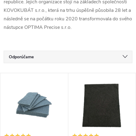
republice. Jejich organizace stojí na základech společnosti
KOVOKUBÁT s.r.o., která na trhu úspěšně působila 28 let a
následně se na počátku roku 2020 transformovala do svého
nástupce OPTIMA Precise s.r.o.
Radenie produktov
Odporúčame
Najlacnejšie
Výpis produktov
Najdrahšie
Najpredávanejšie
Abecedne