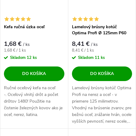
Kefa ručná úzka oceľ
Lamelový brúsny kotúč
Optima Profi Ø 125mm P60
1,68 €
8,41 €
/ ks
/ ks
Jednotková cena:
Jednotková cena:
1,68 € / 1 ks
8,41 € / 1 ks
Skladom
12 ks
Skladom
11 ks
DO KOŠÍKA
DO KOŠÍKA
Ručné oceľový kefa na oceľ
Lamelový brúsny kotúč Optima
-. Oceľový vlnitý drôt a počet
Profi na nerez a oceľ - v
drôtov 1480! Použitie na
priemere 125 milimetrov.
čistenie železných kovov ako je
Vhodný na brúsenie zvarov, pre
oceľ, nerez, liatina.
bežnú oceľ, zrážanie hrán, ocele
vyšších pevností, nerez ocele,...