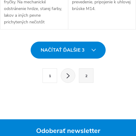
fryčky. Na mechanické
prevedenie, pripojenie k uhlovej
odstránenie hrdze, starej farby,
brúske M14.
lakov a iných pevne
prichytených nečistôt
brúsením. Séria Profi.
Ovládacie prvky výpisu
NAČÍTAŤ ĎALŠIE 3
Stránkovanie
1
2
Odoberať newsletter