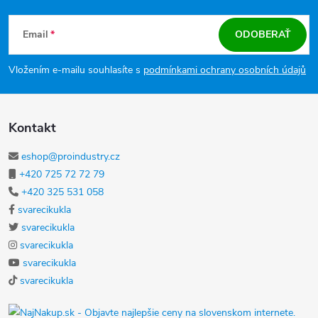
Zápätie
Email
ODOBERAŤ
Vložením e-mailu souhlasíte s
podmínkami ochrany osobních údajů
Kontakt
eshop@proindustry.cz
+420 725 72 72 79
+420 325 531 058
svarecikukla
svarecikukla
svarecikukla
svarecikukla
svarecikukla