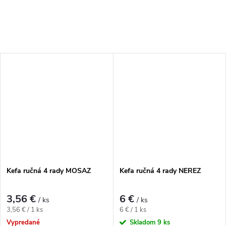
Kefa ručná 4 rady MOSAZ
Kefa ručná 4 rady NEREZ
3,56 €
6 €
/ ks
/ ks
Jednotková cena:
Jednotková cena:
3,56 € / 1 ks
6 € / 1 ks
Vypredané
Skladom
9 ks