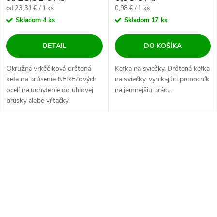
Jednotková cena:
Jednotková cena:
od 23,31 € / 1 ks
0,98 € / 1 ks
Skladom
4 ks
Skladom
17 ks
DETAIL
DO KOŠÍKA
Okružná vrkôčiková drôtená
Kefka na sviečky. Drôtená kefka
kefa na brúsenie NEREZových
na sviečky, vynikajúci pomocník
ocelí na uchytenie do uhlovej
na jemnejšiu prácu.
brúsky alebo vŕtačky.