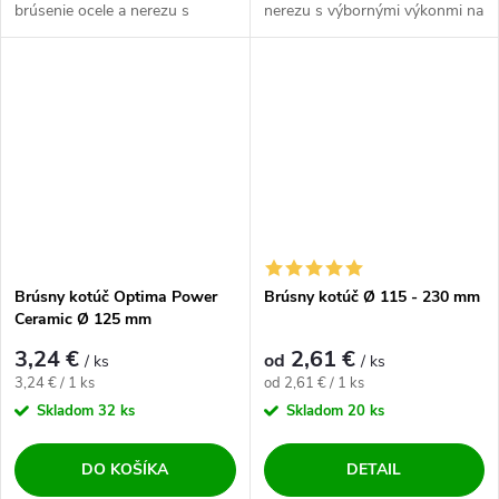
brúsenie ocele a nerezu s
nerezu s výbornými výkonmi na
extrémnymi výkonmi na...
použitie v...
Brúsny kotúč Optima Power
Brúsny kotúč Ø 115 - 230 mm
Ceramic Ø 125 mm
3,24 €
2,61 €
od
/ ks
/ ks
Jednotková cena:
Jednotková cena:
3,24 € / 1 ks
od 2,61 € / 1 ks
Skladom
32 ks
Skladom
20 ks
DO KOŠÍKA
DETAIL