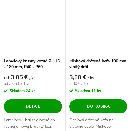
Lamelový brúsny kotúč Ø 115
Misková drôtená kefa 100 mm
- 180 mm, P40 - P60
vlnitý drôt
3,05 €
3,80 €
od
/ ks
/ ks
Jednotková cena:
Jednotková cena:
od 3,05 € / 1 ks
3,80 € / 1 ks
Skladom
24 ks
Skladom
11 ks
DETAIL
DO KOŠÍKA
Lamelový - brúsny kotúč do
Oceľová drôtená kefa na
ručnej uhlovej brúsky/flexi,
čistenie ocele. Miskové