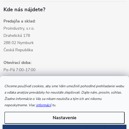
Kde nás nájdete?
Predajňa a sklad:
Proindustry, s.r.o.
Drahelická 178
288 02 Nymburk
Česká Republika
Otevírací doba:
Po-Pá 7:00-17:00
Informácie pre nákup
Chceme používať cookies, aby sme Vám umožnili pohodlné prehliadanie webu
a vďaka analýze prevádzky ho neustále zlepšovali. Dajte nám, prosím, súhlas.
Žiadne informácie o Vás sa nikam neuložia a tým ich ani nikomu
Informácie pre Vás
neposkytneme. Viac
informácií
tu.
Nastavenie
Copyright 2026
www.svarecikukla.cz | zváracia technika a vybavenie