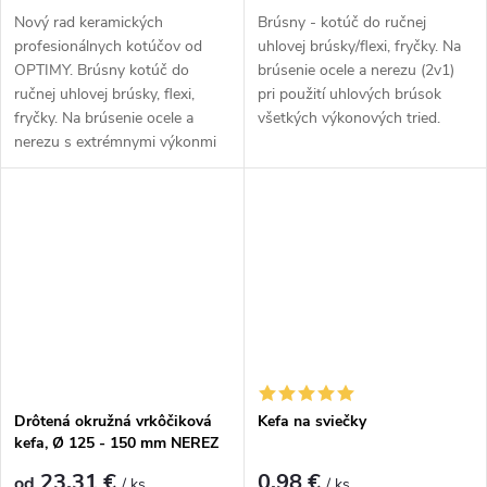
Nový rad keramických
Brúsny - kotúč do ručnej
profesionálnych kotúčov od
uhlovej brúsky/flexi, fryčky. Na
OPTIMY. Brúsny kotúč do
brúsenie ocele a nerezu (2v1)
ručnej uhlovej brúsky, flexi,
pri použití uhlových brúsok
fryčky. Na brúsenie ocele a
všetkých výkonových tried.
nerezu s extrémnymi výkonmi
na použitie v...
Drôtená okružná vrkôčiková
Kefa na sviečky
kefa, Ø 125 - 150 mm NEREZ
23,31 €
0,98 €
od
/ ks
/ ks