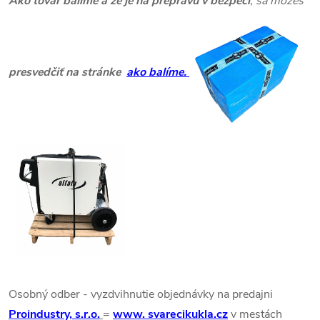
Ako tovar balíme a že je na prepravu v bezpečí
, sa môžeš
presvedčiť na stránke
ako balíme
.
Osobný odber - vyzdvihnutie objednávky na predajni
Proindustry, s.r.o.
=
www. svarecikukla.cz
v mestách