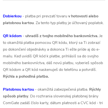
Dobierkou
- platba pri prevzatí tovaru
v hotovosti alebo
platobnou kartou
. Za tento typ platby je účtovaný poplatok.
QR kódom
-
uhradíš z tvojho mobilného bankovníctva.
Je
to okamžitá platba pomocou QR kódu, ktorý sa Ti zobrazí
po dokončení objednávky a dokonca Ti ešte príde aj do e-
mailu. Keď uvidíš QR kód k platbe, prihlásiš sa do svojho
mobilného bankovníctva, dáš novú platbu, vyberieš spôsob
QR kódom a QR kód naskenuješ do telefónu a potvrdíš.
Rýchla a pohodlná platba.
Platobnou kartou
- okamžitá zabezpečená platba.
Rýchly
spôsob platby
. Do rozhrania slovenskej platobnej brány
ComGate zadáš číslo karty, dátum platnosti a CVC kód - tri