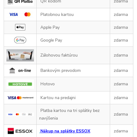
QR kódom
zdarma
Platobnou kartou
zdarma
Apple Pay
zdarma
Google Pay
zdarma
Zálohovou faktúrou
zdarma
Bankovým prevodom
zdarma
Hotovo
zdarma
Kartou na predajni
zdarma
Platba kartou na tri splátky bez
zdarma
navýšenia
Nákup na splátky ESSOX
zdarma