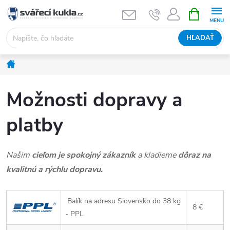
Prejsť na obsah
NÁKUPNÝ
HĽADAŤ
Domov
Možnosti dopravy a
platby
Našim
cieľom je spokojný zákazník
a kladieme
dôraz na
kvalitnú a rýchlu dopravu.
Balík na adresu Slovensko do 38 kg
8 €
- PPL