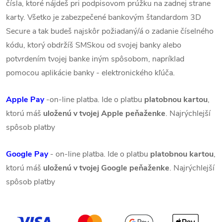
čísla, ktoré nájdeš pri podpisovom prúžku na zadnej strane
karty. Všetko je zabezpečené bankovým štandardom 3D
Secure a tak budeš najskôr požiadaný/á o zadanie číselného
kódu, ktorý obdržíš SMSkou od svojej banky alebo
potvrdením tvojej banke iným spôsobom, napríklad
pomocou aplikácie banky - elektronického kľúča.
Apple Pay
-on-line platba. Ide o platbu
platobnou kartou
,
ktorú máš
uloženú v tvojej Apple peňaženke
. Najrýchlejší
spôsob platby
Google Pay
- on-line platba. Ide o platbu
platobnou kartou
,
ktorú máš
uloženú v tvojej Google peňaženke
. Najrýchlejší
spôsob platby