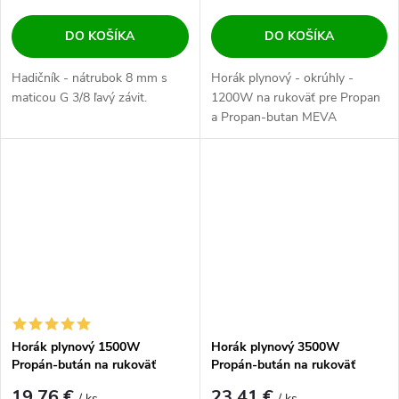
DO KOŠÍKA
DO KOŠÍKA
Hadičník - nátrubok 8 mm s
Horák plynový - okrúhly -
maticou G 3/8 ľavý závit.
1200W na rukoväť pre Propan
a Propan-butan MEVA
Horák plynový 1500W
Horák plynový 3500W
Propán-bután na rukoväť
Propán-bután na rukoväť
19,76 €
23,41 €
/ ks
/ ks