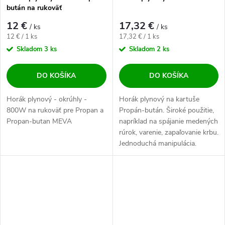
bután na rukoväť
12 €
17,32 €
/ ks
/ ks
Jednotková cena:
Jednotková cena:
12 € / 1 ks
17,32 € / 1 ks
Skladom
3 ks
Skladom
2 ks
DO KOŠÍKA
DO KOŠÍKA
Horák plynový - okrúhly -
Horák plynový na kartuše
800W na rukoväť pre Propan a
Propán-bután. Široké použitie,
Propan-butan MEVA
napríklad na spájanie medených
rúrok, varenie, zapaľovanie krbu.
Jednoduchá manipulácia.