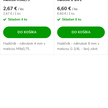
2,67 €
6,60 €
/ ks
/ ks
Jednotková cena:
Jednotková cena:
2,67 € / 1 ks
6,60 € / 1 ks
Skladom
4 ks
Skladom
6 ks
DO KOŠÍKA
DO KOŠÍKA
Hadičník - nátrubok 4 mm s
Hadičník - nátrubok 8 mm s
maticou M9x0,75.
maticou G 1/4L - ľavý závit.