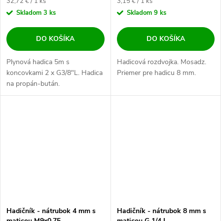
Jednotková cena:
Jednotková cena:
32,72 € / 1 ks
3,15 € / 1 ks
Skladom
3 ks
Skladom
9 ks
DO KOŠÍKA
DO KOŠÍKA
Plynová hadica 5m s
Hadicová rozdvojka. Mosadz.
koncovkami 2 x G3/8"L. Hadica
Priemer pre hadicu 8 mm.
na propán-bután.
Hadičník - nátrubok 4 mm s
Hadičník - nátrubok 8 mm s
maticou M9x0,75
maticou G 1/4 L