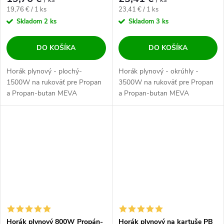
Jednotková cena:
Jednotková cena:
19,76 € / 1 ks
23,41 € / 1 ks
Skladom
2 ks
Skladom
3 ks
DO KOŠÍKA
DO KOŠÍKA
Horák plynový - plochý-
Horák plynový - okrúhly -
1500W na rukoväť pre Propan
3500W na rukoväť pre Propan
a Propan-butan MEVA
a Propan-butan MEVA
Horák plynový 800W Propán-
Horák plynový na kartuše PB