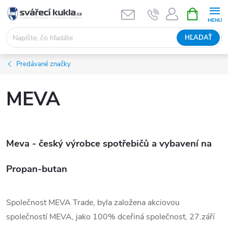
Prejsť na obsah
NÁKUPNÝ
HĽADAŤ
Predávané značky
MEVA
Meva - český výrobce spotřebičů a vybavení na
Propan-butan
Společnost MEVA Trade, byla založena akciovou
společností MEVA, jako 100% dceřiná společnost, 27.září