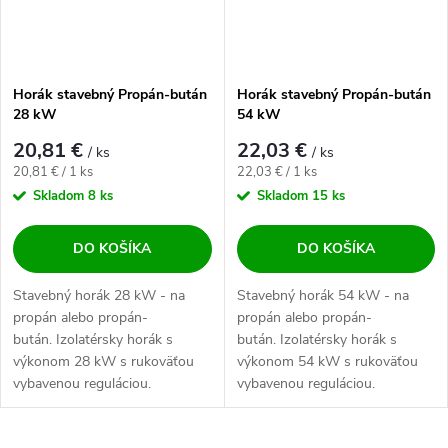
Horák stavebný Propán-bután
Horák stavebný Propán-bután
28 kW
54 kW
20,81 €
22,03 €
/ ks
/ ks
Jednotková cena:
Jednotková cena:
20,81 € / 1 ks
22,03 € / 1 ks
Skladom
8 ks
Skladom
15 ks
DO KOŠÍKA
DO KOŠÍKA
Stavebný horák 28 kW - na
Stavebný horák 54 kW - na
propán alebo propán-
propán alebo propán-
bután. Izolatérsky horák s
bután. Izolatérsky horák s
výkonom 28 kW s rukoväťou
výkonom 54 kW s rukoväťou
vybavenou reguláciou.
vybavenou reguláciou.