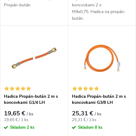
Propán-bután.
koncovkami 2 x
M9x0,75. Hadica na propán-
bután.
Hadica Propán-bután 2 m s
Hadica Propán-bután 2 m s
koncovkami G1/4 LH
koncovkami G3/8 LH
19,65 €
25,31 €
/ ks
/ ks
Jednotková cena:
Jednotková cena:
19,65 € / 1 ks
25,31 € / 1 ks
Skladom
2 ks
Skladom
8 ks