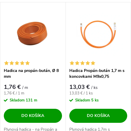
Výpis produktov
Najdrahšie
Najpredávanejšie
Abecedne
Hadica na propán-bután, Ø 8
Hadica Propán-bután 1,7 m s
mm
koncovkami M9x0,75
1,76 €
13,03 €
/ m
/ ks
Jednotková cena:
Jednotková cena:
1,76 € / 1 m
13,03 € / 1 ks
Skladom
131 m
Skladom
5 ks
DO KOŠÍKA
DO KOŠÍKA
Plynová hadica - na Propán a
Plynová hadica 1,7m s