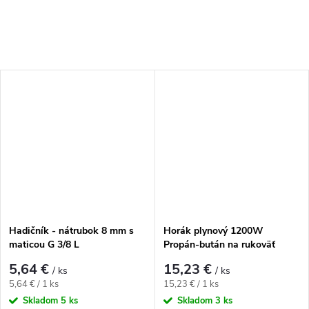
Hadičník - nátrubok 8 mm s
Horák plynový 1200W
maticou G 3/8 L
Propán-bután na rukoväť
5,64 €
15,23 €
/ ks
/ ks
Jednotková cena:
Jednotková cena:
5,64 € / 1 ks
15,23 € / 1 ks
Skladom
5 ks
Skladom
3 ks