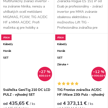
Multifunkčný zvárací invertor -
Zváračka Rogue ES 151 iP od
na zváranie hliníka, nerezu a
Esab je profesionálny - zvárací
uhlíkatých ocelí metódami
invertor pre MMA zváranie
MIG/MAG, FCAW, TIG AC/DC
obalenou elektródou s
HF a MMA AC/DC. Profi
možnosťou Lift TIG -
mašinka aj pre hobíky a
Profesionálna zváračka pre
nadšencov. Naozaj...
obalenú elektródu,...
Akce
Akce
Kábel/y
Kábel/y
Horák
Horák
SET
SET
Záruka +
–27 %
–12 %
600,11 €
4 996,02 €
Svářečka GeniTig 210 DC LCD
TIG Fronius zváračka AC/DC
PULZ - výhodný SET
HF iWave 230i Pulz - výhodný
SET
435,65 €
4 373,11 €
od
od
/ ks
/ ks