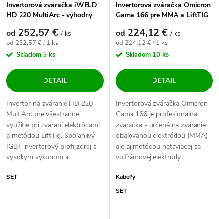
Invertorová zváračka iWELD
Invertorová zváračka Omicron
HD 220 MultiArc - výhodný
Gama 166 pre MMA a LiftTIG
SET
- výhodný SET
252,57 €
224,12 €
od
od
/ ks
/ ks
Jednotková cena:
Jednotková cena:
od 252,57 € / 1 ks
od 224,12 € / 1 ks
Skladom
5 ks
Skladom
10 ks
DETAIL
DETAIL
Invertor na zváranie HD 220
Invertorová zváračka Omicron
MultiArc pre všestranné
Gama 166 je profesionálna
využitie pri zváraní elektródami
zváračka - určená na zváranie
a metódou LiftTig. Spoľahlivý
obaľovanou elektródou (MMA)
IGBT invertorový profi zdroj s
ale aj metódou netaviacej sa
vysokým výkonom a...
volfrámovej elektródy
(LiftTIG)....
SET
Kábel/y
SET