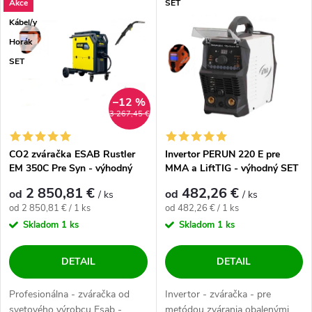
Akce
SET
Kábel/y
Horák
SET
–12 %
3 267,45 €
CO2 zváračka ESAB Rustler
Invertor PERUN 220 E pre
EM 350C Pre Syn - výhodný
MMA a LiftTIG - výhodný SET
SET
2 850,81 €
482,26 €
od
od
/ ks
/ ks
Jednotková cena:
Jednotková cena:
od 2 850,81 € / 1 ks
od 482,26 € / 1 ks
Skladom
1 ks
Skladom
1 ks
DETAIL
DETAIL
Profesionálna - zváračka od
Invertor - zváračka - pre
svetového výrobcu Esab -,
metódou zvárania obalenými