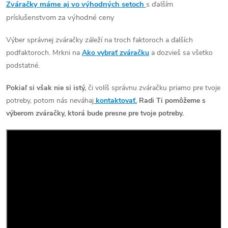
Zváračky máme aj vo výhodných setoch
s ďalším
príslušenstvom za výhodné ceny
Výber správnej zváračky záleží na troch faktoroch a ďalších
podfaktoroch. Mrkni na
Ako vybrať zváračku
a dozvieš sa všetko
podstatné.
Pokiaľ si však nie si istý,
či volíš správnu zváračku priamo pre tvoje
potreby, potom nás neváhaj
kontaktovať
.
Radi Ti pomôžeme s
výberom zváračky, ktorá bude presne pre tvoje potreby.