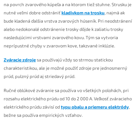
na povrch zvarového kúpeľa a na ktorom tiež stuhne. Strusku je
nutné veľmi dobre odstrániť
kladivkom na trosku
, najmä ak
bude kladená ďalšia vrstva zvarových húseník. Pri neodstránení
alebo nedokonalé odstránenie trosky dôjde k zaliatiu trosky
nasledujúcimi vrstvami zvarového kovu. Tým sa vytvoria
neprípustné chyby v zvarovom kove, takzvané inklúzie.
Zváracie zdroje
sa používajú vždy so strmou statickou
charakteristikou, ale je možné použiť zdroje pre jednosmerný
prúd, pulzný prúd aj striedavý prúd.
Ručné oblúkové zváranie sa používa vo všetkých polohách, pri
rozsahu elektrického prúdu od 10 do 2 000 A. Veľkosť zváracieho
elektrického prúdu závisí od
typu obalu a priemeru elektródy
,
bežne sa používa empirických vzťahov.