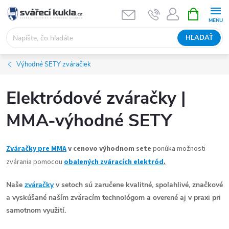
Prejsť na obsah
NÁKUPNÝ
HĽADAŤ
Výhodné SETY zváračiek
Elektródové zváračky |
MMA-výhodné SETY
Zváračky pre MMA
v cenovo výhodnom sete
ponúka možnosti
zvárania pomocou
obalených zváracích elektród
.
Naše
zváračky
v setoch sú zaručene kvalitné, spoľahlivé, značkové
a vyskúšané naším zváracím technológom a overené aj v praxi pri
samotnom využití.