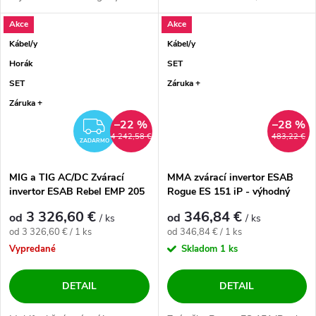
komponentov s...
a Hot...
Akce
Akce
Kábel/y
Kábel/y
Horák
SET
SET
Záruka +
Záruka +
–22 %
–28 %
ZADARMO
4 242,58 €
483,22 €
ZADARMO
MIG a TIG AC/DC Zvárací
MMA zvárací invertor ESAB
invertor ESAB Rebel EMP 205
Rogue ES 151 iP - výhodný
AC/DC - výhodný SET
SET
3 326,60 €
346,84 €
od
od
/ ks
/ ks
Jednotková cena:
Jednotková cena:
od 3 326,60 € / 1 ks
od 346,84 € / 1 ks
Vypredané
Skladom
1 ks
DETAIL
DETAIL