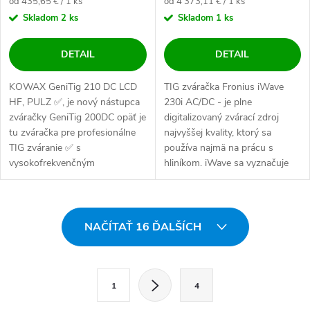
Jednotková cena:
Jednotková cena:
od 435,65 € / 1 ks
od 4 373,11 € / 1 ks
Skladom
2 ks
Skladom
1 ks
DETAIL
DETAIL
KOWAX GeniTig 210 DC LCD
TIG zváračka Fronius iWave
HF, PULZ ✅, je nový nástupca
230i AC/DC - je plne
zváračky GeniTig 200DC opäť je
digitalizovaný zvárací zdroj
tu zváračka pre profesionálne
najvyššej kvality, ktorý sa
TIG zváranie ✅ s
používa najmä na prácu s
vysokofrekvenčným
hliníkom. iWave sa vyznačuje
zapaľovaním oblúka HF....
robustnou...
Ovládacie prvky výpisu
NAČÍTAŤ 16 ĎALŠÍCH
Stránkovanie
1
4