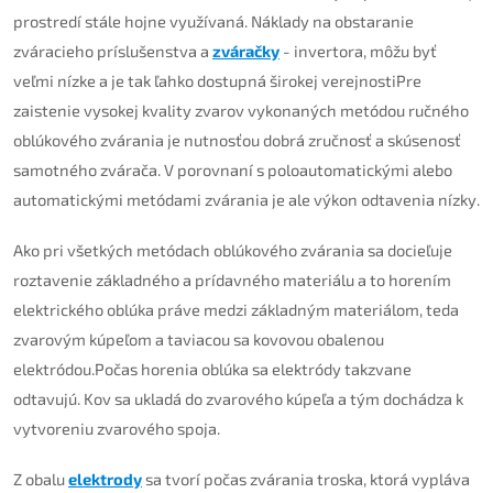
prostredí stále hojne využívaná. Náklady na obstaranie
zváracieho príslušenstva a
zváračky
- invertora, môžu byť
veľmi nízke a je tak ľahko dostupná širokej verejnostiPre
zaistenie vysokej kvality zvarov vykonaných metódou ručného
oblúkového zvárania je nutnosťou dobrá zručnosť a skúsenosť
samotného zvárača. V porovnaní s poloautomatickými alebo
automatickými metódami zvárania je ale výkon odtavenia nízky.
Ako pri všetkých metódach oblúkového zvárania sa docieľuje
roztavenie základného a prídavného materiálu a to horením
elektrického oblúka práve medzi základným materiálom, teda
zvarovým kúpeľom a taviacou sa kovovou obalenou
elektródou.Počas horenia oblúka sa elektródy takzvane
odtavujú. Kov sa ukladá do zvarového kúpeľa a tým dochádza k
vytvoreniu zvarového spoja.
Z obalu
elektrody
sa tvorí počas zvárania troska, ktorá vypláva