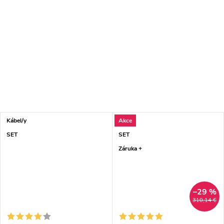
Kábel/y
Akce
SET
SET
Záruka +
–29 %
310,14 €