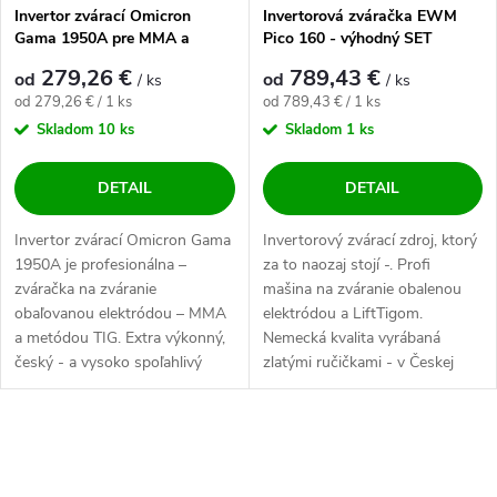
Invertor zvárací Omicron
Invertorová zváračka EWM
Gama 1950A pre MMA a
Pico 160 - výhodný SET
LiftTIG - výhodný SET
279,26 €
789,43 €
od
od
/ ks
/ ks
Jednotková cena:
Jednotková cena:
od 279,26 € / 1 ks
od 789,43 € / 1 ks
Skladom
10 ks
Skladom
1 ks
DETAIL
DETAIL
Invertor zvárací Omicron Gama
Invertorový zvárací zdroj, ktorý
1950A je profesionálna –
za to naozaj stojí -. Profi
zváračka na zváranie
mašina na zváranie obalenou
obaľovanou elektródou – MMA
elektródou a LiftTigom.
a metódou TIG. Extra výkonný,
Nemecká kvalita vyrábaná
český - a vysoko spoľahlivý
zlatými ručičkami - v Českej
zdroj pre...
republike....