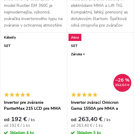
model Rustler EM 350C je
elektródami MMA a Lift TIG.
najmodernejšia, výkonná,
Kompaktný, ľahký, prenosný as
zváračka invertorového typu na
dotykovým štartom. Špičková
zváranie v ochrannej atmosfére
silná strojovňa pre zváračov
MIG....
nabitá...
Kábel/y
Akce
SET
SET
Záruka +
–26 %
352,57 €
Invertor pre zváranie
Invertor zvárací Omicron
PanterMax 215 LCD pre MMA
Gama 1550A pre MMA a
a LiftTIG - výhodný SET
LiftTIG - výhodný SET
192 €
263,40 €
od
od
/ ks
/ ks
Jednotková cena:
Jednotková cena:
od 192 € / 1 ks
od 263,40 € / 1 ks
Skladom
4 ks
Skladom
5 ks