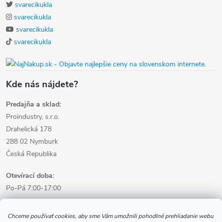
svarecikukla
svarecikukla
svarecikukla
svarecikukla
Kde nás nájdete?
Predajňa a sklad:
Proindustry, s.r.o.
Drahelická 178
288 02 Nymburk
Česká Republika
Otevírací doba:
Po-Pá 7:00-17:00
Informácie pre nákup
Chceme používať cookies, aby sme Vám umožnili pohodlné prehliadanie webu