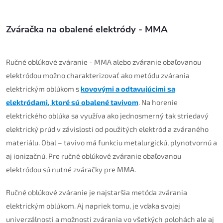
Zváračka na obalené elektródy - MMA
Ručné oblúkové zváranie - MMA alebo zváranie obaľovanou
elektródou možno charakterizovať ako metódu zvárania
elektrickým oblúkom s
kovovými a odtavujúcimi sa
elektródami, ktoré sú obalené tavivom
. Na horenie
elektrického oblúka sa využíva ako jednosmerný tak striedavý
elektrický prúd v závislosti od použitých elektród a zváraného
materiálu. Obal – tavivo má funkciu metalurgickú, plynotvornú a
aj ionizačnú. Pre ručné oblúkové zváranie obaľovanou
elektródou sú nutné zváračky pre MMA.
Ručné oblúkové zváranie je najstaršia metóda zvárania
elektrickým oblúkom. Aj napriek tomu, je vďaka svojej
univerzálnosti a možnosti zvárania vo všetkých polohách ale aj