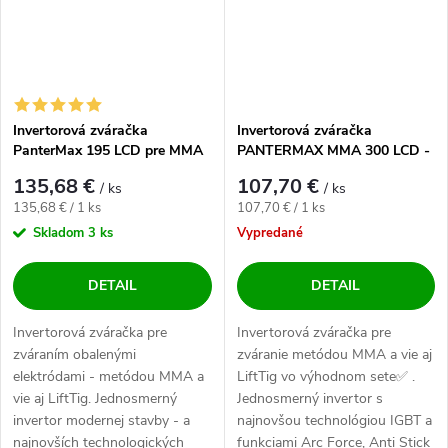
Invertorová zváračka
Invertorová zváračka
PanterMax 195 LCD pre MMA
PANTERMAX MMA 300 LCD -
a LiftTIG - výhodný SET
výhodný SET
135,68 €
107,70 €
/ ks
/ ks
Jednotková cena:
Jednotková cena:
135,68 € / 1 ks
107,70 € / 1 ks
Skladom
3 ks
Vypredané
DETAIL
DETAIL
Invertorová zváračka pre
Invertorová zváračka pre
zváraním obalenými
zváranie metódou MMA a vie aj
elektródami - metódou MMA a
LiftTig vo výhodnom sete✅ .
vie aj LiftTig. Jednosmerný
Jednosmerný invertor s
invertor modernej stavby - a
najnovšou technológiou IGBT a
najnovších technologických
funkciami Arc Force, Anti Stick