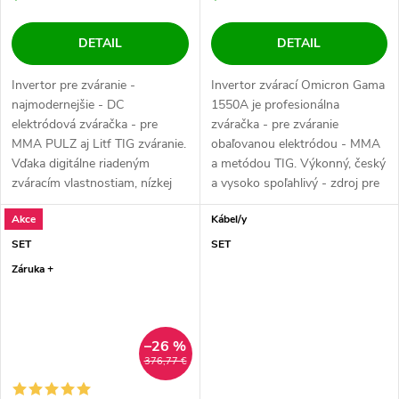
DETAIL
DETAIL
Invertor pre zváranie -
Invertor zvárací Omicron Gama
najmodernejšie - DC
1550A je profesionálna
elektródová zváračka - pre
zváračka - pre zváranie
MMA PULZ aj Litf TIG zváranie.
obaľovanou elektródou - MMA
Vďaka digitálne riadeným
a metódou TIG. Výkonný, český
zváracím vlastnostiam, nízkej
a vysoko spoľahlivý - zdroj pre
hmotnosti, extrémne...
všetky...
Akce
Kábel/y
SET
SET
Záruka +
–26 %
376,77 €