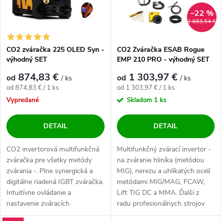
–22 %
1 683,54 €
CO2 zváračka 225 OLED Syn -
CO2 Zváračka ESAB Rogue
výhodný SET
EMP 210 PRO - výhodný SET
874,83 €
1 303,97 €
od
od
/ ks
/ ks
Jednotková cena:
Jednotková cena:
od 874,83 € / 1 ks
od 1 303,97 € / 1 ks
Vypredané
Skladom
1 ks
DETAIL
DETAIL
CO2 invertorová multifunkčná
Multifunkčný zvárací invertor -
zváračka pre všetky metódy
na zváranie hliníka (metódou
zvárania -. Plne synergická a
MIG), nerezu a uhlíkatých ocelí
digitálne riadená IGBT zváračka.
metódami MIG/MAG, FCAW,
Intuitívne ovládanie a
Lift TIG DC a MMA. Ďalší z
nastavenie zváracích
radu profesionálnych strojov
parametrov na...
od...