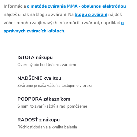
Informácie
o metóde zvárania MMA - obalenou elektródou
nájdeš u nás na blogu o zváraní. Na
blogu o zváraní
nájdeš
vôbec mnoho zaujímavých informácií o zváraní, napríklad
o
správnych zváracích kábloch.
ISTOTA nákupu
Overený obchod tisícmi zváračmi
NADŠENIE kvalitou
Zváranie je naša vášeň a testujeme v praxi
PODPORA zákazníkom
S nami to zvarí každý a radi pomôžeme
RADOSŤ z nákupu
Rýchlosť dodania a kvalita balenia