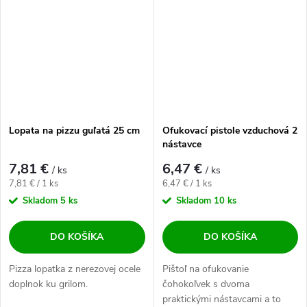
Lopata na pizzu guľatá 25 cm
Ofukovací pistole vzduchová 2
nástavce
7,81 €
6,47 €
/ ks
/ ks
Jednotková cena:
Jednotková cena:
7,81 € / 1 ks
6,47 € / 1 ks
Skladom
5 ks
Skladom
10 ks
DO KOŠÍKA
DO KOŠÍKA
Pizza lopatka z nerezovej ocele
Pištoľ na ofukovanie
doplnok ku grilom.
čohokoľvek s dvoma
praktickými nástavcami a to