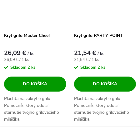
Kryt grilu Master Cheef
Kryt grilu PARTY POINT
26,09 €
21,54 €
/ ks
/ ks
Jednotková cena:
Jednotková cena:
26,09 € / 1 ks
21,54 € / 1 ks
Skladom
2 ks
Skladom
2 ks
DO KOŠÍKA
DO KOŠÍKA
Plachta na zakrytie grilu.
Plachta na zakrytie grilu.
Pomocník, ktorý oddiali
Pomocník, ktorý oddiali
starnutie tvojho grilovacieho
starnutie tvojho grilovacieho
miláčika.
miláčika.