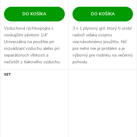
DO KOŠÍKA
DO KOŠÍKA
Vzduchová rýchlospojka s
3 v 1 plynový gril, ktorý ti urobí
vonkajším závitom 1/4”
radosť vďaka svojmu
Univerzálna na použitie pri
viacnásobnému použitiu. Nič
rozvádzaní vzduchu alebo pri
pre neho nie je problém a je
separátoroch vlhkosti a
výborný pre rodinku na večernú
nečistôt z tlakového vzduchu.
pohodu.
SET