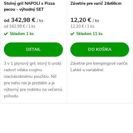
Stolný gril NAPOLI s Pizza
Závetrie pre varič 24x66cm
pecou - výhodný SET
342,98 €
12,20 €
od
/ ks
/ ks
Jednotková cena:
Jednotková cena:
od 342,98 € / 1 ks
12,20 € / 1 ks
Skladom
1 ks
Skladom
11 ks
DETAIL
DO KOŠÍKA
3 v 1 plynový gril, ktorý ti urobí
Závetrie pre kempingové variče.
radosť vďaka svojmu
Ľahké a variabilné.
viacnásobnému použitiu. Nič
pre neho nie je problém a je
výborný pre rodinku na večernú
pohodu.
Ovládacie prvky výpisu