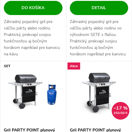
DO KOŠÍKA
DETAIL
Záhradný pojazdný gril pre
Záhradný pojazdný gril pre
väčšiu párty alebo rodinu.
väčšiu párty alebo rodinu vo
Praktický, prekvapí svojou
výhodnom SETE s fľašou.
funkčnosťou aj bočným
Praktický, prekvapí svojou
horákom napríklad pre kanvicu
funkčnosťou aj bočným
na kávu.
horákom napríklad pre kanvicu
na kávu.
SET
Akce
–17 %
150,56 €
Gril PARTY POINT plynový
Gril PARTY POINT plynový