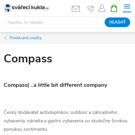
Prejsť na obsah
NÁKUPNÝ
HĽADAŤ
Predávané značky
Compass
Compass| ..a little bit different company
Český dodávateľ autodoplnkov, outdoor a záhradného
vybavenia, náradia a gastro vybavenia so skutočne širokou
ponukou sortimentu.