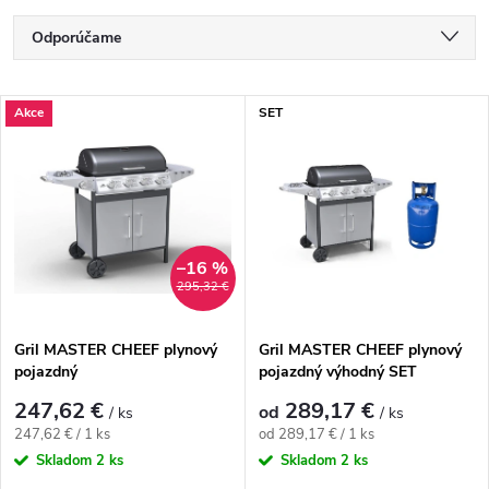
Radenie produktov
Odporúčame
Najlacnejšie
Výpis produktov
Akce
SET
Najdrahšie
Najpredávanejšie
Abecedne
–16 %
295,32 €
Gril MASTER CHEEF plynový
Gril MASTER CHEEF plynový
pojazdný
pojazdný výhodný SET
247,62 €
289,17 €
od
/ ks
/ ks
Jednotková cena:
Jednotková cena:
247,62 € / 1 ks
od 289,17 € / 1 ks
Skladom
2 ks
Skladom
2 ks