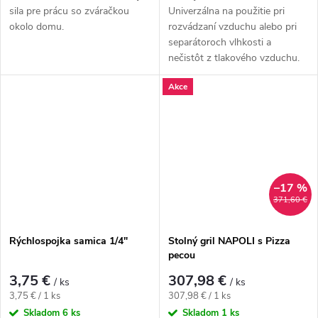
sila pre prácu so zváračkou
Univerzálna na použitie pri
okolo domu.
rozvádzaní vzduchu alebo pri
separátoroch vlhkosti a
nečistôt z tlakového vzduchu.
Akce
–17 %
371,60 €
Rýchlospojka samica 1/4"
Stolný gril NAPOLI s Pizza
pecou
3,75 €
307,98 €
/ ks
/ ks
Jednotková cena:
Jednotková cena:
3,75 € / 1 ks
307,98 € / 1 ks
Skladom
6 ks
Skladom
1 ks