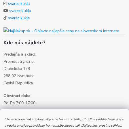
svarecikukla
svarecikukla
svarecikukla
Kde nás nájdete?
Predajňa a sklad:
Proindustry, s.r.o.
Drahelická 178
288 02 Nymburk
Česká Republika
Otevírací doba:
Po-Pá 7:00-17:00
Informácie pre nákup
Chceme používať cookies, aby sme Vám umožnili pohodlné prehliadanie webu
a vďaka analýze prevádzky ho neustále zlepšovali. Dajte nám, prosím, súhlas.