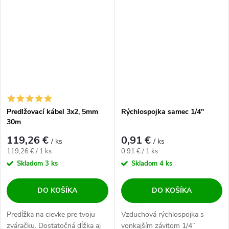
Predlžovací kábel 3x2, 5mm
Rýchlospojka samec 1/4"
30m
119,26 €
0,91 €
/ ks
/ ks
Jednotková cena:
Jednotková cena:
119,26 € / 1 ks
0,91 € / 1 ks
Skladom
3 ks
Skladom
4 ks
DO KOŠÍKA
DO KOŠÍKA
Predĺžka na cievke pre tvoju
Vzduchová rýchlospojka s
zváračku. Dostatočná dĺžka aj
vonkajším závitom 1/4”