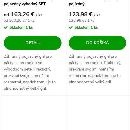
pojazdný výhodný SET
pojízdný
163,26 €
123,98 €
od
/ ks
/ ks
Jednotková cena:
Jednotková cena:
od 163,26 € / 1 ks
123,98 € / 1 ks
Skladom
1 ks
Skladom
1 ks
DETAIL
DO KOŠÍKA
Záhradný pojazdný gril pre
Záhradný pojazdný gril pre
párty alebo rodinu vo
párty alebo rodinu. Praktický,
výhodnom sete. Praktický,
prekvapí svojimi menšími
prekvapí svojimi menšími
rozmermi, napriek tomu je to
rozmermi, napriek tomu je to
plnohodnotný veľký gril.
plnohodnotný veľký gril.