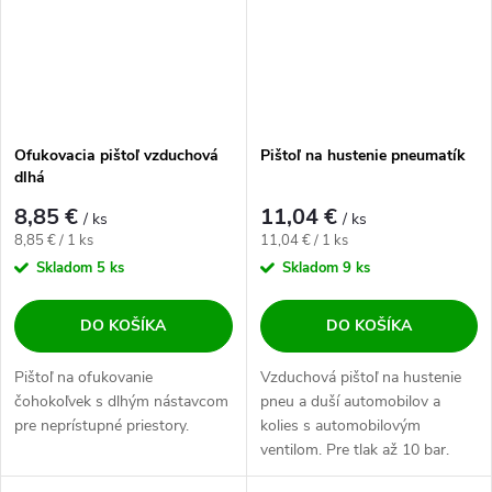
Ofukovacia pištoľ vzduchová
Pištoľ na hustenie pneumatík
dlhá
8,85 €
11,04 €
/ ks
/ ks
Jednotková cena:
Jednotková cena:
8,85 € / 1 ks
11,04 € / 1 ks
Skladom
5 ks
Skladom
9 ks
DO KOŠÍKA
DO KOŠÍKA
Pištoľ na ofukovanie
Vzduchová pištoľ na hustenie
čohokoľvek s dlhým nástavcom
pneu a duší automobilov a
pre neprístupné priestory.
kolies s automobilovým
ventilom. Pre tlak až 10 bar.