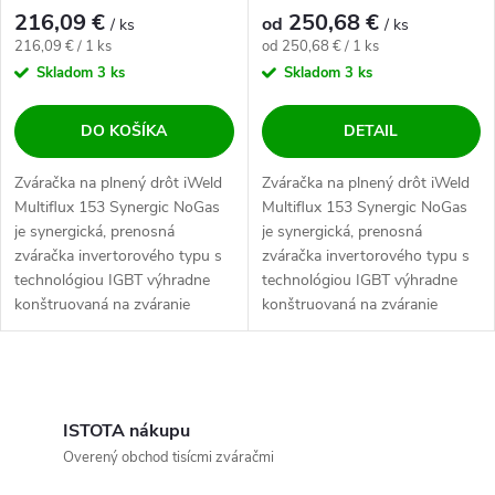
216,09 €
250,68 €
od
/ ks
/ ks
Jednotková cena:
Jednotková cena:
216,09 € / 1 ks
od 250,68 € / 1 ks
Skladom
3 ks
Skladom
3 ks
DO KOŠÍKA
DETAIL
Zváračka na plnený drôt iWeld
Zváračka na plnený drôt iWeld
Multiflux 153 Synergic NoGas
Multiflux 153 Synergic NoGas
je synergická, prenosná
je synergická, prenosná
zváračka invertorového typu s
zváračka invertorového typu s
technológiou IGBT výhradne
technológiou IGBT výhradne
konštruovaná na zváranie
konštruovaná na zváranie
trubičkovým...
trubičkovým...
Ovládacie prvky výpisu
ISTOTA nákupu
Overený obchod tisícmi zváračmi