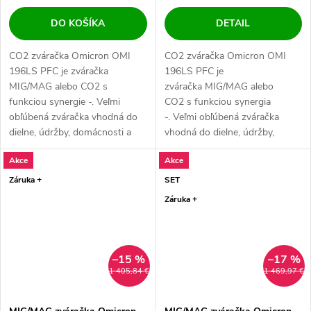
DO KOŠÍKA
DETAIL
CO2 zváračka Omicron OMI
CO2 zváračka Omicron OMI
196LS PFC je zváračka
196LS PFC je
MIG/MAG alebo CO2 s
zváračka MIG/MAG alebo
funkciou synergie -. Veľmi
CO2 s funkciou synergia
obľúbená zváračka vhodná do
-. Veľmi obľúbená zváračka
dielne, údržby, domácnosti a
vhodná do dielne, údržby,
ľahkú výrobu -. Vysoko...
domácnosti a ľahkú výrobu
Akce
Akce
-. Vysoko...
Záruka +
SET
Záruka +
–15 %
–17 %
1 405,84 €
1 469,97 €