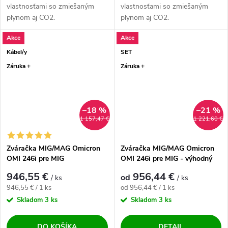
vlastnosťami so zmiešaným
vlastnosťami so zmiešaným
plynom aj CO2.
plynom aj CO2.
Akce
Akce
Kábel/y
SET
Záruka +
Záruka +
–18 %
–21 %
1 157,47 €
1 221,60 €
Zváračka MIG/MAG Omicron
Zváračka MIG/MAG Omicron
OMI 246i pre MIG
OMI 246i pre MIG - výhodný
SET
946,55 €
956,44 €
od
/ ks
/ ks
Jednotková cena:
Jednotková cena:
946,55 € / 1 ks
od 956,44 € / 1 ks
Skladom
3 ks
Skladom
3 ks
DO KOŠÍKA
DETAIL