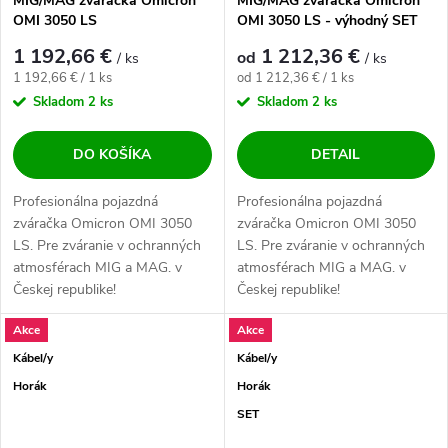
MIG/MAG zváračka Omicron
MIG/MAG zváračka Omicron
OMI 3050 LS
OMI 3050 LS - výhodný SET
1 192,66 €
1 212,36 €
od
/ ks
/ ks
Jednotková cena:
Jednotková cena:
1 192,66 € / 1 ks
od 1 212,36 € / 1 ks
Skladom
2 ks
Skladom
2 ks
DO KOŠÍKA
DETAIL
Profesionálna pojazdná
Profesionálna pojazdná
zváračka Omicron OMI 3050
zváračka Omicron OMI 3050
LS. Pre zváranie v ochranných
LS. Pre zváranie v ochranných
atmosférach MIG a MAG. v
atmosférach MIG a MAG. v
Českej republike!
Českej republike!
Akce
Akce
Kábel/y
Kábel/y
Horák
Horák
SET