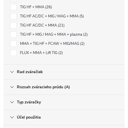
TIG HF + MMA
26
TIG HF AC/DC + MIG / MAG + MMA
5
TIG HF AC/DC + MMA
21
TIG HF + MIG / MAG + MMA + plazma
2
MMA + TIG HF + FCAW + MIG/MAG
2
FLUX + MMA + Lift TIG
2
Rad zváračiek
Rozsah zváracieho prúdu (A)
Typ zváračky
Účel použitia