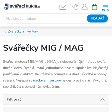
Prejsť na obsah
NÁKUPNÝ
HĽADAŤ
Zváračky a invertory
Svářečky MIG / MAG
Svářecí metoda MIG/MAG a MMA je nejpopulárnější metoda sváření
dnešní doby. Rychlá, levná, jednoduchá a velmi spolehlivá. Nejčastěji
používaná v lehkém ale i těžkém průmyslu a dnes i údržbě a hobby
sváření. Nejlepší
svářečky
a
invertory
najdeš právě u nás. Výkonné,
spolehlivé a s pohodlným ovládáním.
Filtrovať