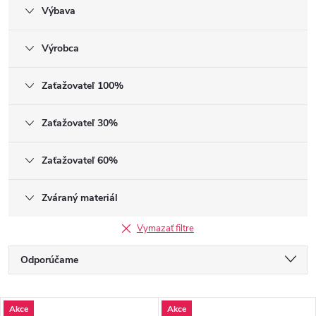
Výbava
Výrobca
Zaťažovateľ 100%
Zaťažovateľ 30%
Zaťažovateľ 60%
Zváraný materiál
Vymazať filtre
Radenie produktov
Odporúčame
Najlacnejšie
Výpis produktov
Akce
Akce