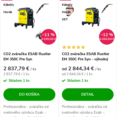
Najdrahšie
Kábel/y
Kábel/y
Najpredávanejšie
Horák
Horák
SET
Abecedne
–11 %
–12 %
3 195,92 €
3 260,04 €
CO2 zváračka ESAB Rustler
CO2 zváračka ESAB Rustler
EM 350C Pre Syn
EM 350C Pre Syn - výhodný
SET
2 837,79 €
2 844,34 €
od
/ ks
/ ks
Jednotková cena:
Jednotková cena:
2 837,79 € / 1 ks
od 2 844,34 € / 1 ks
Skladom
1 ks
Skladom
1 ks
DO KOŠÍKA
DETAIL
Profesionálna - zváračka od
Profesionálna - zváračka od
svetového výrobcu Esab -,
svetového výrobcu Esab -,