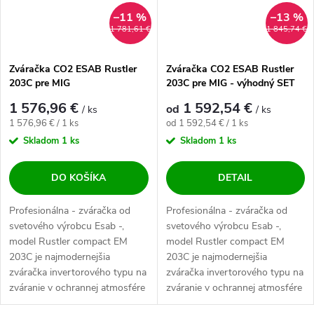
–11 %
–13 %
1 781,61 €
1 845,74 €
Zváračka CO2 ESAB Rustler
Zváračka CO2 ESAB Rustler
203C pre MIG
203C pre MIG - výhodný SET
1 576,96 €
1 592,54 €
od
/ ks
/ ks
Jednotková cena:
Jednotková cena:
1 576,96 € / 1 ks
od 1 592,54 € / 1 ks
Skladom
1 ks
Skladom
1 ks
DO KOŠÍKA
DETAIL
Profesionálna - zváračka od
Profesionálna - zváračka od
svetového výrobcu Esab -,
svetového výrobcu Esab -,
model Rustler compact EM
model Rustler compact EM
203C je najmodernejšia
203C je najmodernejšia
zváračka invertorového typu na
zváračka invertorového typu na
zváranie v ochrannej atmosfére
zváranie v ochrannej atmosfére
MIG....
MIG....