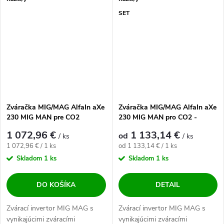
SET
Zváračka MIG/MAG AlfaIn aXe
Zváračka MIG/MAG AlfaIn aXe
230 MIG MAN pre CO2
230 MIG MAN pro CO2 -
výhodný SET
1 072,96 €
1 133,14 €
od
/ ks
/ ks
Jednotková cena:
Jednotková cena:
1 072,96 € / 1 ks
od 1 133,14 € / 1 ks
Skladom
1 ks
Skladom
1 ks
DO KOŠÍKA
DETAIL
Zvárací invertor MIG MAG s
Zvárací invertor MIG MAG s
vynikajúcimi zváracími
vynikajúcimi zváracími