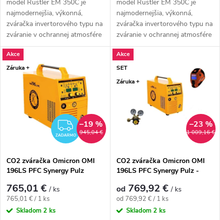
model Rustler EM 350C je
model Rustler EM 350C je
najmodernejšia, výkonná,
najmodernejšia, výkonná,
zváračka invertorového typu na
zváračka invertorového typu na
zváranie v ochrannej atmosfére
zváranie v ochrannej atmosfére
MIG....
MIG....
Akce
Akce
Záruka +
SET
Záruka +
–19 %
–23 %
ZADARMO
945,04 €
1 009,16 €
ZADARMO
CO2 zváračka Omicron OMI
CO2 zváračka Omicron OMI
196LS PFC Synergy Pulz
196LS PFC Synergy Pulz -
výhodný SET
765,01 €
769,92 €
od
/ ks
/ ks
Jednotková cena:
Jednotková cena:
765,01 € / 1 ks
od 769,92 € / 1 ks
Skladom
2 ks
Skladom
2 ks