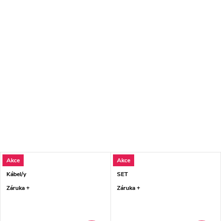
Akce
Akce
Kábel/y
SET
Záruka +
Záruka +