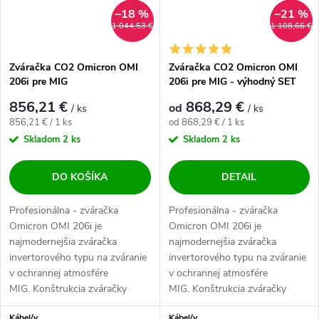
–18 %
–21 %
1 044,53 €
1 108,66 €
Zváračka CO2 Omicron OMI
Zváračka CO2 Omicron OMI
206i pre MIG
206i pre MIG - výhodný SET
856,21 €
868,29 €
od
/ ks
/ ks
Jednotková cena:
Jednotková cena:
856,21 € / 1 ks
od 868,29 € / 1 ks
Skladom
2 ks
Skladom
2 ks
DO KOŠÍKA
DETAIL
Profesionálna - zváračka
Profesionálna - zváračka
Omicron OMI 206i je
Omicron OMI 206i je
najmodernejšia zváračka
najmodernejšia zváračka
invertorového typu na zváranie
invertorového typu na zváranie
v ochrannej atmosfére
v ochrannej atmosfére
MIG. Konštrukcia zváračky
MIG. Konštrukcia zváračky
zaručuje vysokú spoľahlivosť...
zaručuje vysokú spoľahlivosť...
Kábel/y
Kábel/y