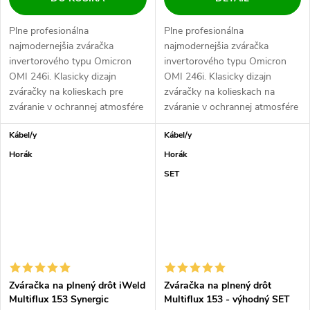
Plne profesionálna
Plne profesionálna
najmodernejšia zváračka
najmodernejšia zváračka
invertorového typu Omicron
invertorového typu Omicron
OMI 246i. Klasicky dizajn
OMI 246i. Klasicky dizajn
zváračky na kolieskach pre
zváračky na kolieskach na
zváranie v ochrannej atmosfére
zváranie v ochrannej atmosfére
MIG. ťažkom priemysle,...
MIG. Výkonné chladenie...
Kábel/y
Kábel/y
Horák
Horák
SET
Zváračka na plnený drôt iWeld
Zváračka na plnený drôt
Multiflux 153 Synergic
Multiflux 153 - výhodný SET