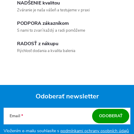
NADŠENIE kvalitou
Zváranie je naša vášeň a testujeme v praxi
PODPORA zákazníkom
S nami to zvarí každý a radi pomôžeme
RADOSŤ z nákupu
Rýchlosť dodania a kvalita balenia
Odoberať newsletter
Zápätie
Email
ODOBERAŤ
Vložením e-mailu souhlasíte s
podmínkami ochrany osobních údajů