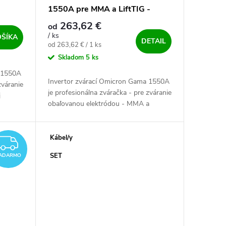
1550A pre MMA a LiftTIG -
výhodný SET
263,62 €
od
/ ks
OŠÍKA
DETAIL
Jednotková cena:
od 263,62 € / 1 ks
Skladom
5 ks
a 1550A
Invertor zvárací Omicron Gama 1550A
zváranie
je profesionálna zváračka - pre zváranie
j
obaľovanou elektródou - MMA a
 vysoko
metódou TIG. Výkonný, český a vysoko
spoľahlivý - zdroj pre všetky...
Kábel/y
ZADARMO
SET
ADARMO