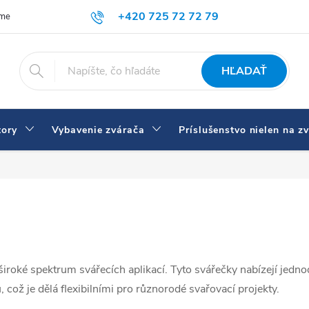
+420 725 72 72 79
íme
Doprava a platba
Prečo nakupovať u nás
Zváračky a vybav
eshop@svarecikukla.cz
HĽADAŤ
tory
Vybavenie zvárača
Príslušenstvo nielen na z
iroké spektrum svářecích aplikací. Tyto svářečky nabízejí jedno
 což je dělá flexibilními pro různorodé svařovací projekty.