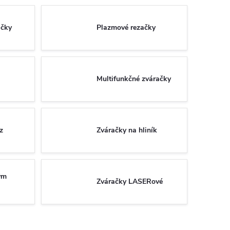
ačky
Plazmové rezačky
Multifunkčné zváračky
z
Zváračky na hliník
ým
Zváračky LASERové