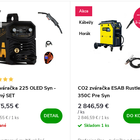
y
Akce
MO
Kábel/y
3 
Horák
váračka 225 OLED Syn -
CO2 zváračka ESAB Rustle
ný SET
350C Pre Syn
5,55 €
2 846,59 €
/ ks
DETAIL
DO K
ová cena:
Jednotková cena:
55 € / 1 ks
2 846,59 € / 1 ks
ané
Skladom
1 ks