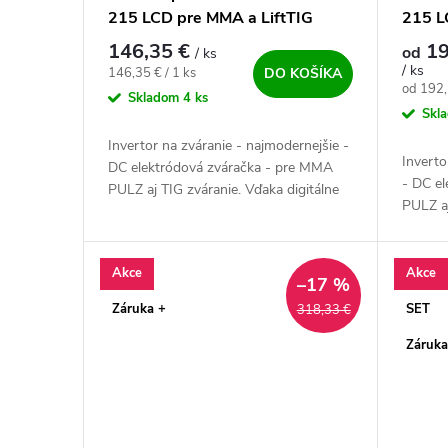
215 LCD pre MMA a LiftTIG
215 L
výhod
146,35 €
19
od
/ ks
/ ks
Jednotková cena:
146,35 € / 1 ks
DO KOŠÍKA
Jednotk
od 192,
Skladom
4 ks
Skl
Invertor na zváranie - najmodernejšie -
Inverto
DC elektródová zváračka - pre MMA
- DC e
PULZ aj TIG zváranie. Vďaka digitálne
PULZ aj
riadeným zváracím vlastnostiam, nízkej
digitál
hmotnosti, extrémne mini...
vlastno
extrémn
Akce
Akce
–17 %
Záruka +
SET
318,33 €
Záruka