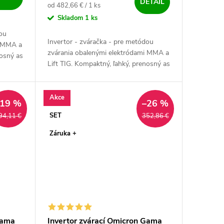
DETAIL
Jednotková cena:
od 482,66 € / 1 ks
Skladom
1 ks
ou
Invertor - zváračka - pre metódou
i MMA a
zvárania obalenými elektródami MMA a
nosný as
Lift TIG. Kompaktný, ľahký, prenosný as
ná...
dotykovým štartom. Špičková silná
strojovňa pre zváračov nabitá...
Akce
–19 %
–26 %
SET
94,11 €
352,86 €
Záruka +
Gama
Invertor zvárací Omicron Gama