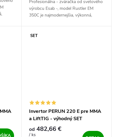
etového
Profesionálna - zváračka od svetového
EM
výrobcu Esab -, model Rustler EM
á,
350C je najmodernejšia, výkonná,
zváračka invertorového typu na
IG....
zváranie v ochrannej atmosfére MIG....
SET
e MMA
Invertor PERUN 220 E pre MMA
a LiftTIG - výhodný SET
482,66 €
od
/ ks
OŠÍKA