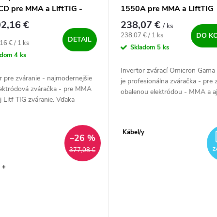
CD pre MMA a LiftTIG -
1550A pre MMA a LiftTIG
ný SET
2,16 €
238,07 €
/ ks
Jednotková cena:
238,07 € / 1 ks
DO K
DETAIL
ová cena:
16 € / 1 ks
Skladom
5 ks
adom
4 ks
Invertor zvárací Omicron Gam
r pre zváranie - najmodernejšie
je profesionálna zváračka - pre 
lektródová zváračka - pre MMA
obalenou elektródou - MMA a a
 Litf TIG zváranie. Vďaka
metódou TIG. Výkonný, český a
ne riadeným zváracím
spoľahlivý - zdroj pre všetky...
stiam, nízkej hmotnosti,
e...
Kábel/y
–26 %
377,08 €
Z
 +