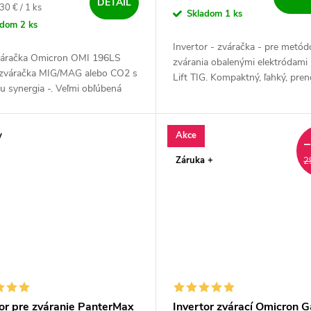
DETAIL
ová cena:
30 € / 1 ks
Skladom
1 ks
adom
2 ks
Invertor - zváračka - pre metód
áračka Omicron OMI 196LS
zvárania obalenými elektródam
 zváračka MIG/MAG alebo CO2 s
Lift TIG. Kompaktný, ľahký, pre
u synergia -. Veľmi obľúbená
dotykovým štartom. Špičková sil
a vhodná do dielne, údržby,
sti a ľahkú výrobu -. Vysoko...
y
Akce
Záruka +
2
tor pre zváranie PanterMax
Invertor zvárací Omicron 