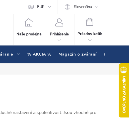
enie testujeme v praxi
EUR
Hodnotenie obchodu
Slovenčina
NÁKUPNÝ KOŠÍK
Prázdny košík
Naše prodejna
Prihlásenie
váranie
% AKCIA %
Magazín o zváraní
Kontakty
duché nastavení a spolehlivost. Jsou vhodné pro