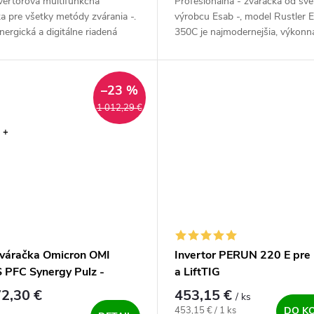
vertorová multifunkčná
Profesionálna - zváračka od sv
a pre všetky metódy zvárania -.
výrobcu Esab -, model Rustler 
nergická a digitálne riadená
350C je najmodernejšia, výkonn
áračka. Intuitívne ovládanie a
zváračka invertorového typu na
nie zváracích parametrov na...
zváranie v ochrannej atmosfére M
–23 %
1 012,29 €
 +
váračka Omicron OMI
Invertor PERUN 220 E pr
 PFC Synergy Pulz -
a LiftTIG
ný SET
2,30 €
453,15 €
/ ks
Jednotková cena:
453,15 € / 1 ks
DO K