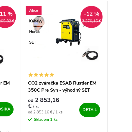
Akce
–11 %
–12 %
Kábel/y
205,82 €
3 270,15 €
Horák
SET
r EM
CO2 zváračka ESAB Rustler EM
350C Pre Syn - výhodný SET
2 853,16
od
€
/ ks
OŠÍKA
DETAIL
Jednotková cena:
od 2 853,16 € / 1 ks
Skladom
1 ks