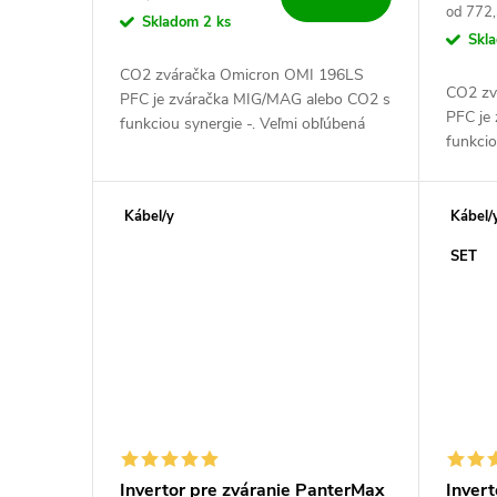
Jednotk
od 772,
Skladom
2 ks
Skl
CO2 zváračka Omicron OMI 196LS
CO2 zv
PFC je zváračka MIG/MAG alebo CO2 s
PFC je
funkciou synergie -. Veľmi obľúbená
funkcio
zváračka vhodná do dielne, údržby,
zváračk
domácnosti a ľahkú výrobu -. Vysoko...
domácno
Kábel/y
Kábel/
SET
Invertor pre zváranie PanterMax
Inver