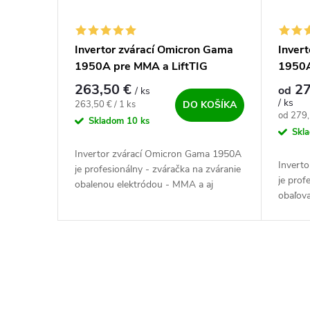
Invertor zvárací Omicron Gama
Inver
1950A pre MMA a LiftTIG
1950A
výhod
263,50 €
27
od
/ ks
/ ks
Jednotková cena:
263,50 € / 1 ks
DO KOŠÍKA
Jednotk
od 279,
Skladom
10 ks
Skl
Invertor zvárací Omicron Gama 1950A
Invert
je profesionálny - zváračka na zváranie
je prof
obalenou elektródou - MMA a aj
obaľov
metódou TIG.
metódou
vysoko 
Ovládacie prvky výpisu