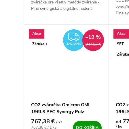
CO2 in
zváračka pre všetky metódy zvárania -.
zváračk
Plne synergická a digitálne riadená
Plne sy
IGBT zváračka. Intuitívne ovládanie a
IGBT zv
nastavenie zváracích parametrov na...
nastave
Akce
Akce
ZADARMO
–19 %
Záruka +
SET
947,97 €
ZADARMO
Záruka
CO2 zváračka Omicron OMI
CO2 z
196LS PFC Synergy Pulz
196LS
výhod
767,38 €
77
od
/ ks
/ ks
Jednotková cena:
767,38 € / 1 ks
DO KOŠÍKA