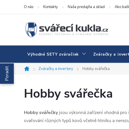
Prejsť na obsah
O nás
Kontakty
Naša predajňa a sklad
Ako bal
Výhodné SETY zváračiek
Zváračky a inver
Poradit
Zváračky a invertory
Hobby svářečka
Domov
Hobby svářečka
Hobby svářečky
jsou výkonná zařízení vhodná pro š
svařování různých typů kovů včetně hliníku a nerezu,