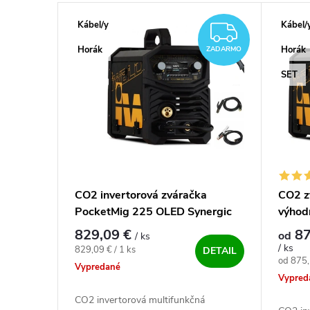
Výpis produktov
Kábel/y
Kábel/
ZADAR
Horák
Horák
ZADARMO
SET
CO2 invertorová zváračka
CO2 z
PocketMig 225 OLED Synergic
výhod
vrátane horáka
829,09 €
87
od
/ ks
/ ks
Jednotková cena:
829,09 € / 1 ks
DETAIL
Jednotk
od 875,
Vypredané
Vypred
CO2 invertorová multifunkčná