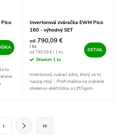
 Pico
Invertorová zváračka EWM Pico
160 - výhodný SET
790,09 €
od
/ ks
OŠÍKA
DETAIL
Jednotková cena:
od 790,09 € / 1 ks
Skladom
1 ks
za to
Invertorový zvárací zdroj, ktorý za to
váranie
naozaj stojí -. Profi mašina na zváranie
.
obalenou elektródou a LiftTigom.
mi
Nemecká kvalita vyrábaná zlatými
ručičkami - v Českej republike....
ránkovanie
1
10