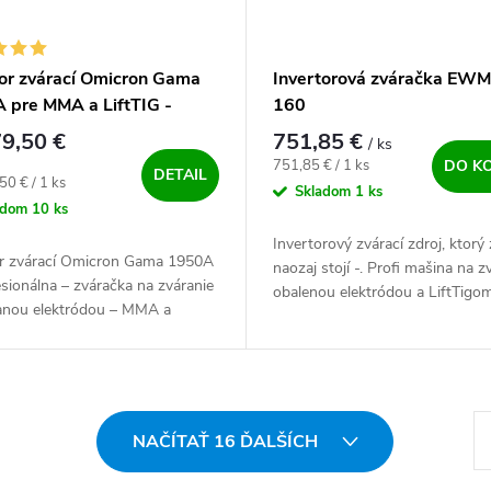
tor zvárací Omicron Gama
Invertorová zváračka EWM
 pre MMA a LiftTIG -
160
ný SET
9,50 €
751,85 €
/ ks
Jednotková cena:
751,85 € / 1 ks
DO K
DETAIL
ová cena:
50 € / 1 ks
Skladom
1 ks
adom
10 ks
Invertorový zvárací zdroj, ktorý 
or zvárací Omicron Gama 1950A
naozaj stojí -. Profi mašina na z
esionálna – zváračka na zváranie
obalenou elektródou a LiftTigom
anou elektródou – MMA a
Nemecká kvalita vyrábaná zlatý
 TIG. Extra výkonný, český - a
ručičkami - v Českej republike....
spoľahlivý zdroj pre...
St
NAČÍTAŤ 16 ĎALŠÍCH