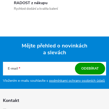
RADOST z nákupu
Rychlost dodání a kvalita balení
Mějte přehled o novinkách
a slevách
Zápatí
E-mail
ODEBÍRAT
Vložením e-mailu souhlasíte s
podmínkami ochrany osobních údajů
Kontakt