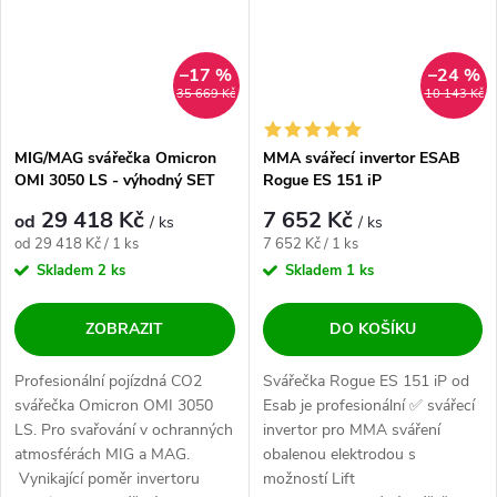
–17 %
–24 %
35 669 Kč
10 143 Kč
MIG/MAG svářečka Omicron
MMA svářecí invertor ESAB
OMI 3050 LS - výhodný SET
Rogue ES 151 iP
29 418 Kč
7 652 Kč
od
/ ks
/ ks
Měrná cena:
Měrná cena:
od 29 418 Kč / 1 ks
7 652 Kč / 1 ks
Skladem
2 ks
Skladem
1 ks
ZOBRAZIT
DO KOŠÍKU
Profesionální pojízdná CO2
Svářečka Rogue ES 151 iP od
svářečka Omicron OMI 3050
Esab je profesionální ✅ svářecí
LS. Pro svařování v ochranných
invertor pro MMA sváření
atmosférách MIG a MAG.
obalenou elektrodou s
Vynikající poměr invertoru
možností Lift