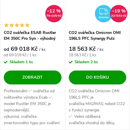
–12 %
–19 %
ZDAR
79 105 Kč
22 931 Kč
ZDARMA
CO2 svářečka ESAB Rustler
CO2 svářečka Omicron OMI
EM 350C Pro Syn - výhodný
196LS PFC Synergy Pulz
SET
69 018 Kč
18 563 Kč
od
/ ks
/ ks
Měrná cena:
Měrná cena:
od 69 018 Kč / 1 ks
18 563 Kč / 1 ks
Skladem
1 ks
Skladem
2 ks
ZOBRAZIT
DO KOŠÍKU
Profesionální ✅ svářečka od
CO2 svářečka Omicron OMI
světového výrobce Esab ✅,
196LS PFC je
model Rustler EM 350C je
svářečka MIG/MAG neboli CO2
nejmodernější,
s funkcí synergie
výkonná, svářečka
✅. Velmi oblíbená
invertorového typu pro sváření
svářečka vhodná do dílny,
v ochranné atmosféře...
údržby, domácnosti a lehkou