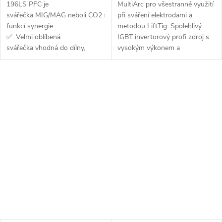
196LS PFC je
MultiArc pro všestranné využití
svářečka MIG/MAG neboli CO2 s
při sváření elektrodami a
funkcí synergie
metodou LiftTig. Spolehlivý
✅. Velmi oblíbená
IGBT invertorový profi zdroj s
svářečka vhodná do dílny,
vysokým výkonem a
údržby, domácnosti a lehkou
zatěžovateli,...
výrobu ✅. Vysoce...