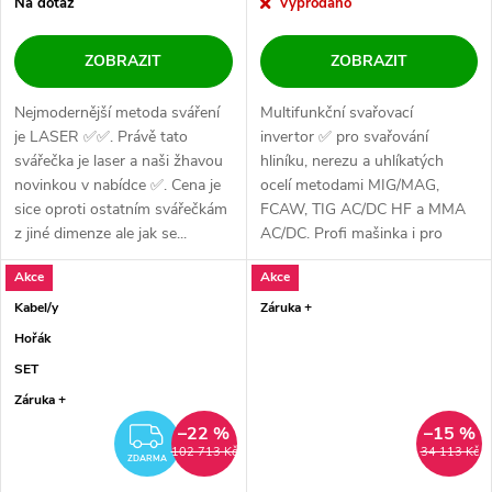
Na dotaz
Vyprodáno
ZOBRAZIT
ZOBRAZIT
Nejmodernější metoda sváření
Multifunkční svařovací
je LASER ✅✅. Právě tato
invertor ✅ pro svařování
svářečka je laser a naši žhavou
hliníku, nerezu a uhlíkatých
novinkou v nabídce ✅. Cena je
ocelí metodami MIG/MAG,
sice oproti ostatním svářečkám
FCAW, TIG AC/DC HF a MMA
z jiné dimenze ale jak se...
AC/DC. Profi mašinka i pro
hobíky a...
Akce
Akce
Kabel/y
Záruka +
Hořák
SET
Záruka +
–22 %
–15 %
ZDARMA
102 713 Kč
34 113 Kč
ZDARMA