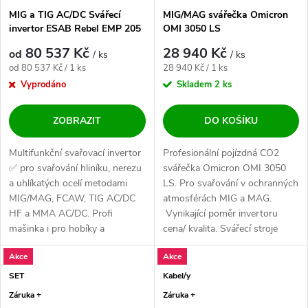
MIG a TIG AC/DC Svářecí
MIG/MAG svářečka Omicron
invertor ESAB Rebel EMP 205
OMI 3050 LS
AC/DC - výhodný SET
80 537 Kč
28 940 Kč
od
/ ks
/ ks
Měrná cena:
Měrná cena:
od 80 537 Kč / 1 ks
28 940 Kč / 1 ks
Vyprodáno
Skladem
2 ks
ZOBRAZIT
DO KOŠÍKU
Multifunkční svařovací invertor
Profesionální pojízdná CO2
✅ pro svařování hliníku, nerezu
svářečka Omicron OMI 3050
a uhlíkatých ocelí metodami
LS. Pro svařování v ochranných
MIG/MAG, FCAW, TIG AC/DC
atmosférách MIG a MAG.
HF a MMA AC/DC. Profi
Vynikající poměr invertoru
mašinka i pro hobíky a
cena/ kvalita. Svářecí stroje
nadšence....
Omicron...
Akce
Akce
SET
Kabel/y
Záruka +
Záruka +