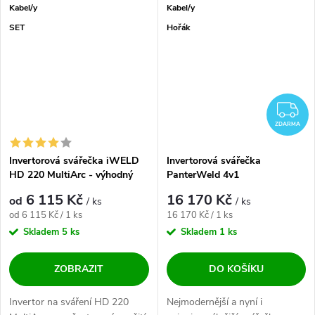
Kabel/y
Kabel/y
SET
Hořák
Z
ZDARMA
Invertorová svářečka iWELD
Invertorová svářečka
HD 220 MultiArc - výhodný
PanterWeld 4v1
SET
6 115 Kč
16 170 Kč
od
/ ks
/ ks
Měrná cena:
Měrná cena:
od 6 115 Kč / 1 ks
16 170 Kč / 1 ks
Skladem
5 ks
Skladem
1 ks
ZOBRAZIT
DO KOŠÍKU
Invertor na sváření HD 220
Nejmodernější a nyní i