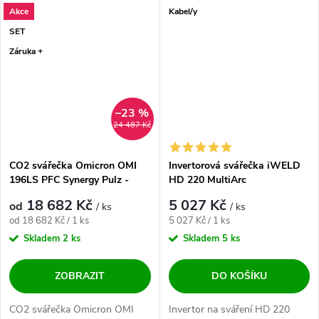
Akce
Kabel/y
výrobu ✅. Vysoce...
SET
Záruka +
–23 %
24 487 Kč
CO2 svářečka Omicron OMI
Invertorová svářečka iWELD
196LS PFC Synergy Pulz -
HD 220 MultiArc
výhodný SET
18 682 Kč
5 027 Kč
od
/ ks
/ ks
Měrná cena:
Měrná cena:
od 18 682 Kč / 1 ks
5 027 Kč / 1 ks
Skladem
2 ks
Skladem
5 ks
ZOBRAZIT
DO KOŠÍKU
CO2 svářečka Omicron OMI
Invertor na sváření HD 220