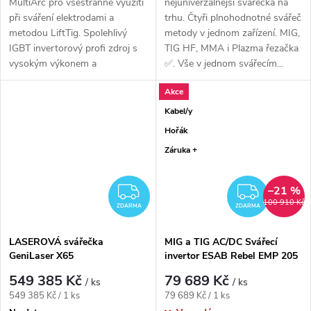
MultiArc pro všestranné využití
nejuniverzálnější svářečka na
při sváření elektrodami a
trhu. Čtyři plnohodnotné svářečs
metodou LiftTig. Spolehlivý
metody v jednom zařízení. MIG,
IGBT invertorový profi zdroj s
TIG HF, MMA i Plazma řezačka
vysokým výkonem a
✅. Vše v jednom svářecím...
zatěžovateli,...
Akce
Kabel/y
Hořák
Záruka +
–21 %
ZDARMA
ZDAR
100 910 Kč
ZDARMA
ZDARMA
LASEROVÁ svářečka
MIG a TIG AC/DC Svářecí
GeniLaser X65
invertor ESAB Rebel EMP 205
AC/DC
549 385 Kč
79 689 Kč
/ ks
/ ks
Měrná cena:
Měrná cena:
549 385 Kč / 1 ks
79 689 Kč / 1 ks