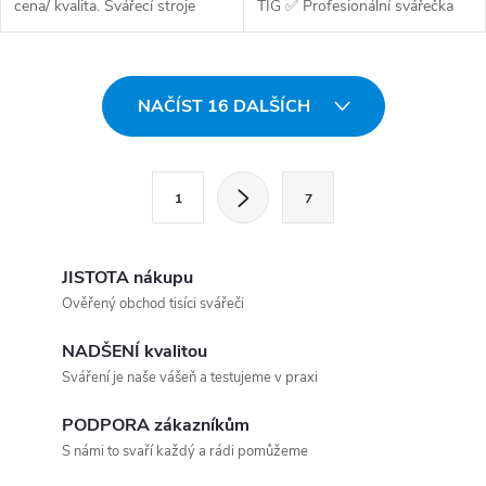
cena/ kvalita. Svářecí stroje
TIG ✅ Profesionální svářečka
Omicron...
pro obalenou...
Ovládací prvky výpisu
NAČÍST 16 DALŠÍCH
Stránkování
1
7
JISTOTA nákupu
Ověřený obchod tisíci svářeči
NADŠENÍ kvalitou
Sváření je naše vášeň a testujeme v praxi
PODPORA zákazníkům
S námi to svaří každý a rádi pomůžeme