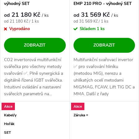
výhodný SET
EMP 210 PRO - výhodný SET
21 180 Kč
31 569 Kč
od
od
/ ks
/ ks
Měrná cena:
Měrná cena:
od 21 180 Kč / 1 ks
od 31 569 Kč / 1 ks
Vyprodáno
Skladem
1 ks
ZOBRAZIT
ZOBRAZIT
CO2 invertorová multifunkční
Multifunkční svařovací invertor
svářečka pro všechny metody
✅ pro svařování hliníku
svařování ✅. Plně synergická a
(metodou MIG), nerezu a
digitálně řízená IGBT svářečka.
uhlíkatých ocelí metodami
Intuitivní ovládání a nastavení
MIG/MAG, FCAW, Lift TIG DC a
svářecích parametrů na...
MMA. Další z řady
profesionálních strojů...
Akce
Akce
Kabel/y
Záruka +
Hořák
SET