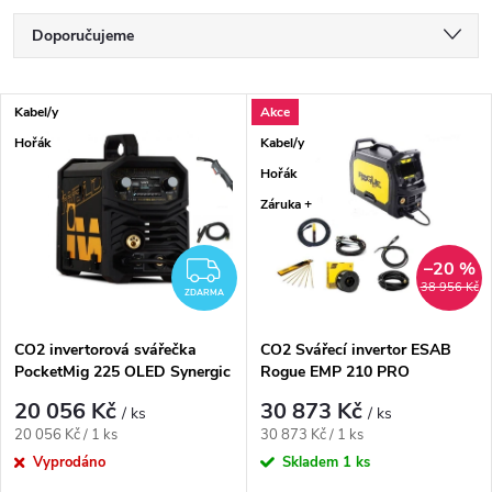
Řazení produktů
Doporučujeme
Nejlevnější
Výpis produktů
Kabel/y
Akce
Nejdražší
Hořák
Kabel/y
Nejprodávanější
Hořák
Záruka +
Abecedně
–20 %
ZDARMA
38 956 Kč
ZDARMA
CO2 invertorová svářečka
CO2 Svářecí invertor ESAB
PocketMig 225 OLED Synergic
Rogue EMP 210 PRO
včetně hořáku
20 056 Kč
30 873 Kč
/ ks
/ ks
Měrná cena:
Měrná cena:
20 056 Kč / 1 ks
30 873 Kč / 1 ks
Vyprodáno
Skladem
1 ks