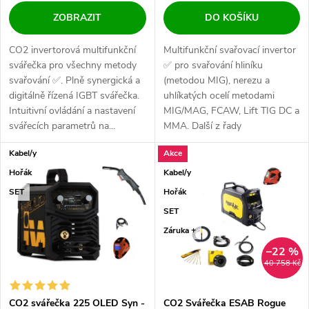
ZOBRAZIT
DO KOŠÍKU
CO2 invertorová multifunkční
Multifunkční svařovací invertor
svářečka pro všechny metody
✅ pro svařování hliníku
svařování ✅. Plně synergická a
(metodou MIG), nerezu a
digitálně řízená IGBT svářečka.
uhlíkatých ocelí metodami
Intuitivní ovládání a nastavení
MIG/MAG, FCAW, Lift TIG DC a
svářecích parametrů na...
MMA. Další z řady
profesionálních strojů...
Kabel/y
Akce
Hořák
Kabel/y
SET
Hořák
SET
Záruka +
–22 %
40 758 Kč
CO2 svářečka 225 OLED Syn -
CO2 Svářečka ESAB Rogue