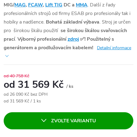
MIG/
MAG
,
FCAW
,
Lift TIG
DC a
MMA
. Další z řady
profesionálních strojů od firmy ESAB pro profesionály tak i
hobíky a nadšence.
Bohatá základní výbava
. Stroj je určen
pro širokou škálu použití
se širokou škálou svařovacích
prací
.
Výborný profesionální
zdroj
✅
! Použitelný s
generátorem a prodlužovacím kabelem!
Detailní informace
od 40 758 Kč
od
31 569 Kč
/ ks
od
26 090 Kč
bez DPH
Měrná cena:
od 31 569 Kč / 1 ks
ZVOLTE VARIANTU