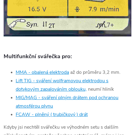
Multifunkční svářečka pro:
MMA - obalená elektroda
až do průměru 3,2 mm.
Lift TIG
- sváření wolframovou elektrodou s
dotykovým zapalováním oblouku,
neumí hliník
MIG/MAG - sváření plným drátem pod ochranou
atmosférou plynu
FCAW - plněný ( trubičkový ) drát
Kdyby jsi nechtěl svářečku ve výhodném setu s dalším