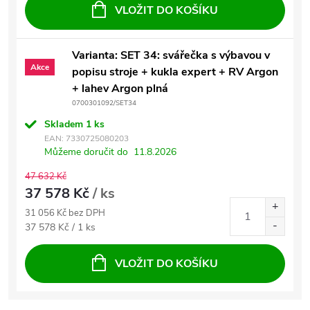
VLOŽIT DO KOŠÍKU
Varianta: SET 34: svářečka s výbavou v
Akce
popisu stroje + kukla expert + RV Argon
+ lahev Argon plná
0700301092/SET34
Skladem
1 ks
EAN:
7330725080203
Můžeme doručit do
11.8.2026
47 632 Kč
37 578 Kč
/ ks
31 056 Kč bez DPH
Měrná cena:
37 578 Kč / 1 ks
VLOŽIT DO KOŠÍKU