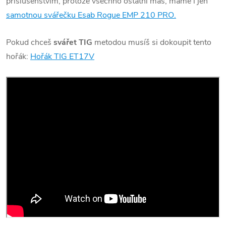
příslušenstvím, protože všechno ostatní máš, máme i jen
samotnou svářečku Esab Rogue EMP 210 PRO.
Pokud chceš
svářet TIG
metodou musíš si dokoupit tento
hořák:
Hořák TIG ET17V