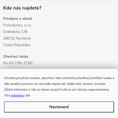
Kde nás najdete?
Prodejna a sklad:
Proindustry, s.r.o.
Drahelická 178
288 02 Nymburk
Česká Republika
Otevírací doba:
Po-Pá 7:00-17:00
Informace pro nákup
Chceme používat cookies, abychom Vám umožnili pohodlné prohlížení webu a
díky analýze provozu ho neustále zlepšovali. Dejte nám, prosím, souhlas.
Žádné informace o Vás se nikam neuloží a tím je ani nikomu neposkytneme.
Informace pro Vás
Více
informací
zde.
Nastavení
Copyright 2026
www.svarecikukla.cz | svářecí technika a vybavení