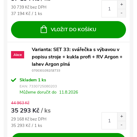
30 739 Kč bez DPH
Měrná cena:
37 194 Kč / 1 ks
VLOŽIT DO KOŠÍKU
Varianta: SET 33: svářečka s výbavou v
Akce
popisu stroje + kukla profi + RV Argon +
lahev Argon plná
0700301092/SET33
Skladem
1 ks
EAN:
7330725080203
Můžeme doručit do
11.8.2026
44 963 Kč
35 293 Kč
/ ks
29 168 Kč bez DPH
Měrná cena:
35 293 Kč / 1 ks