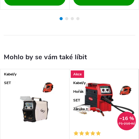
Kabel/y
Akce
SET
Kabel/y
Hořák
SET
Záruka +
–16 %
71 210 Kč