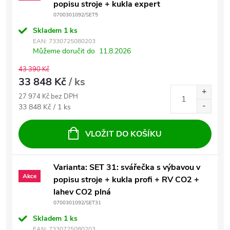
popisu stroje + kukla expert
0700301092/SET5
Skladem
1 ks
EAN:
7330725080203
Můžeme doručit do
11.8.2026
43 390 Kč
33 848 Kč
/ ks
27 974 Kč bez DPH
Měrná cena:
33 848 Kč / 1 ks
VLOŽIT DO KOŠÍKU
Varianta: SET 31: svářečka s výbavou v
Akce
popisu stroje + kukla profi + RV CO2 +
lahev CO2 plná
0700301092/SET31
Skladem
1 ks
EAN:
7330725080203