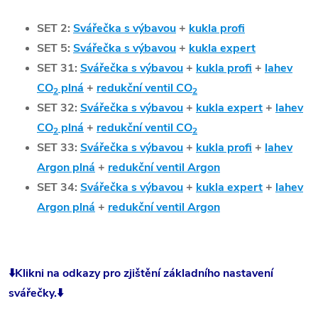
SET 2:
Svářečka s výbavou
+
kukla profi
SET 5:
Svářečka s výbavou
+
kukla expert
SET 31:
Svářečka s výbavou
+
kukla profi
+
lahev
CO
plná
+
redukční ventil CO
2
2
SET 32:
Svářečka s výbavou
+
kukla expert
+
lahev
CO
plná
+
redukční ventil CO
2
2
SET 33:
Svářečka s výbavou
+
kukla profi
+
lahev
Argon plná
+
redukční ventil Argon
SET 34:
Svářečka s výbavou
+
kukla expert
+
lahev
Argon plná
+
redukční ventil Argon
⬇️Klikni na odkazy pro zjištění základního nastavení
svářečky.⬇️