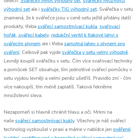
setech.
Svářečky MMA výhodný set
,
svářečky MIG/MAG
výhodný set
ale i
svářečky TIG výhodný set
. Svářečka v setu
znamená, že k svářečce jsou v ceně setu ještě přidány další
produkty, třeba
svářecí samostmívací kukla
,
svařovací
hořák, svářecí kabely
,
redukční ventil k tlakové lahvi s
svářecím plynem
ale i třeba
samotná lahev s plynem pro
sváření
. Celkově pak vyjde
svářečka v setu velmi výhodně
.
Levněji koupíš svářečku v setu. Čím více svařovací techniky
a pomůcek SET obsahuje, tím jednotlivé svářecí pomůcky v
setu vyjdou levněji a velmi peněz ušetříš. Pravidlo zní - čím
více nakoupíš, tím méně zaplatíš. Taková řekněme
množstevní sleva.
Nezapomeň si hlavně chránit hlavu a oči. Mrkni na
naše
svářecí samostmívací kukly
. Všechny je náš svářecí
technolog vyzkoušel v praxi a máme v nabídce jen
ověřené,
kvalitní, certifikované a bezpečné svářecí samostmívací