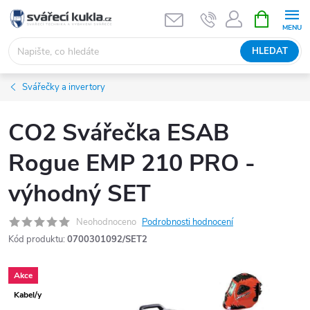
Přejít na obsah
NÁKUPNÍ 
HLEDAT
Svářečky a invertory
CO2 Svářečka ESAB
Rogue EMP 210 PRO -
výhodný SET
Neohodnoceno
Podrobnosti hodnocení
Kód produktu:
0700301092/SET2
Akce
Kabel/y