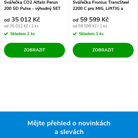
Svářečka CO2 AlfaIn Perun
Svářečka Fronius TransSteel
200 SD Pulse - výhodný SET
2200 C pro MIG, LiftTIG a
MMA - výhodný SET
35 012 Kč
59 599 Kč
od
od
Měrná cena:
Měrná cena:
od 35 012 Kč / 1 ks
od 59 599 Kč / 1 ks
Skladem
2 ks
Skladem
1 ks
ZOBRAZIT
ZOBRAZIT
Mějte přehled o novinkách
a slevách
Zápatí