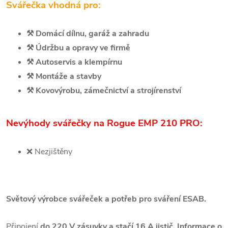
Svářečka vhodná pro:
⚒️
Domácí dílnu, garáž a zahradu
⚒️
Údržbu a opravy ve firmě
⚒️
Autoservis a klempírnu
⚒️
Montáže a stavby
⚒️
Kovovýrobu, zámečnictví a strojírenství
Nevýhody svářečky na Rogue EMP 210 PRO:
❌
Nezjištěny
Světový výrobce svářeček a potřeb pro sváření ESAB.
Připojení
do 220 V zásuvky a stačí 16 A jistič. Informace o