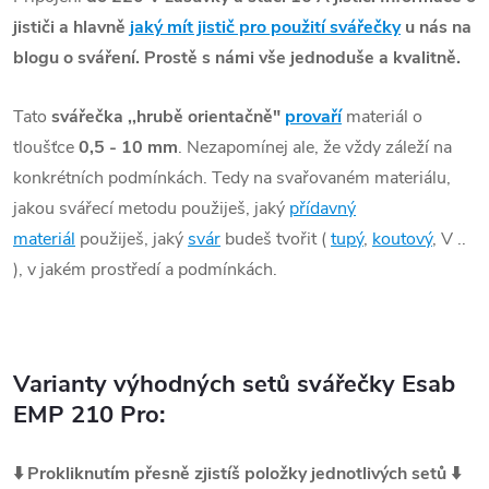
jističi a hlavně
jaký mít jistič pro použití svářečky
u nás na
blogu o sváření. Prostě s námi vše jednoduše a kvalitně.
Tato
svářečka ,,hrubě orientačně"
provaří
materiál o
tloušťce
0,5 - 10 mm
. Nezapomínej ale, že vždy záleží na
konkrétních podmínkách. Tedy na svařovaném materiálu,
jakou svářecí metodu použiješ, jaký
přídavný
materiál
použiješ, jaký
svár
budeš tvořit (
tupý
,
koutový
, V ..
), v jakém prostředí a podmínkách.
Varianty výhodných setů svářečky Esab
EMP 210 Pro:
⬇️ Prokliknutím přesně zjistíš položky jednotlivých setů ⬇️