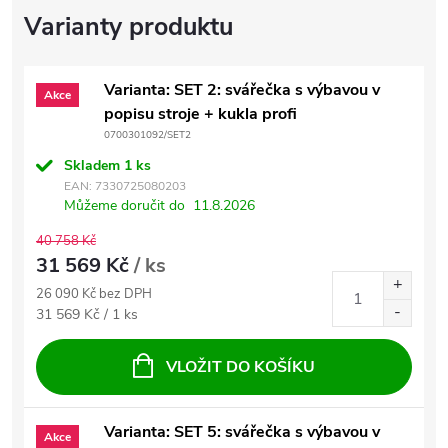
Varianta: SET 2: svářečka s výbavou v
Akce
popisu stroje + kukla profi
0700301092/SET2
Skladem
1 ks
EAN:
7330725080203
Můžeme doručit do
11.8.2026
40 758 Kč
31 569 Kč
/ ks
26 090 Kč bez DPH
Měrná cena:
31 569 Kč / 1 ks
VLOŽIT DO KOŠÍKU
Varianta: SET 5: svářečka s výbavou v
Akce