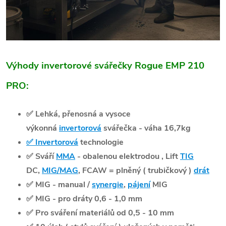
Výhody invertorové svářečky Rogue EMP 210
PRO:
✅
Lehká, přenosná a vysoce
výkonná
invertorová
svářečka - váha 16,7kg
✅
Invertorová
technologie
✅ Sváří
MMA
- obalenou elektrodou , Lift
TIG
DC,
MIG/MAG
, FCAW = plněný ( trubičkový )
drát
✅ MIG - manual /
synergie
,
pájení
MIG
✅ MIG - pro dráty 0,6 - 1,0 mm
✅
Pro sváření materiálů od 0,5 - 10 mm