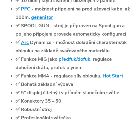
✅
10 úloh ( stylů sváření ) uložených v paměti
✅
PFC
- možnost připojení na prodlužovací kabel až
100m,
generátor
✅ SPOOL GUN - stroj je připraven na Spool gun a
po jeho připojení provede automaticky konfiguraci
✅
Arc
Dynamics - možnost doladění charakteristik
oblouku na základě svařovaného materiálu
✅ Funkce MIG jako
předfuk
/
dofuk
, regulace
dohoření drátu, profuk plynem
✅ Funkce MMA - regulace síly oblouku,
Hot Start
✅
Bohatá základní výbava
✅ 5” displej čitelný i v přímém slunečním světle
✅ Konektory 35 - 50
✅ Robustní stroj
✅
Profesionální svářečka