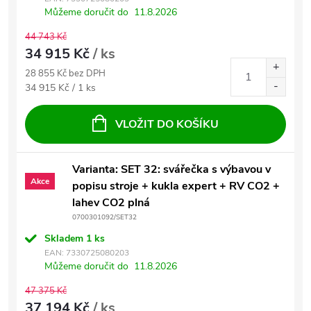
Můžeme doručit do
11.8.2026
44 743 Kč
34 915 Kč
/ ks
28 855 Kč bez DPH
Měrná cena:
34 915 Kč / 1 ks
VLOŽIT DO KOŠÍKU
Varianta: SET 32: svářečka s výbavou v
Akce
popisu stroje + kukla expert + RV CO2 +
lahev CO2 plná
0700301092/SET32
Skladem
1 ks
EAN:
7330725080203
Můžeme doručit do
11.8.2026
47 375 Kč
37 194 Kč
/ ks