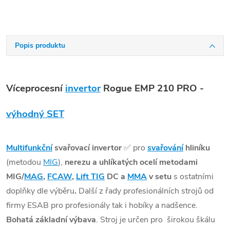
Popis produktu
Víceprocesní
invertor
Rogue EMP 210 PRO -
výhodný SET
Multifunkční
svařovací invertor
✅ pro
svařování
hliníku
(metodou
MIG
),
nerezu a uhlíkatých ocelí metodami
MIG/
MAG
,
FCAW
,
Lift TIG
DC a
MMA
v setu
s ostatními
doplňky dle výběru
.
Další z řady profesionálních strojů od
firmy ESAB pro profesionály tak i hobíky a nadšence.
Bohatá základní výbava
. Stroj je určen pro širokou škálu