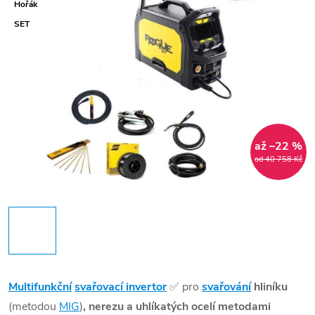
Hořák
SET
až –22 %
od 40 758 Kč
Multifunkční
svařovací invertor
✅
pro
svařování
hliníku
(metodou
MIG
)
, nerezu a uhlíkatých ocelí metodami