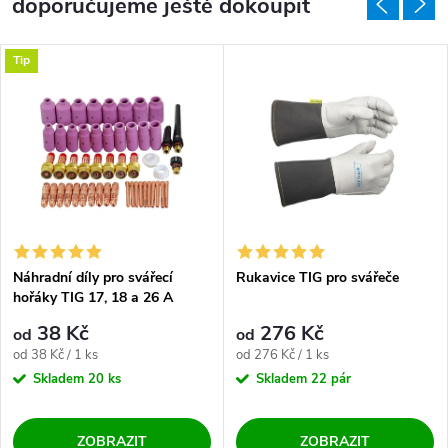
doporučujeme ještě dokoupit
Tip
Náhradní díly pro svářecí
Rukavice TIG pro svářeče
hořáky TIG 17, 18 a 26 A
38 Kč
276 Kč
od
od
Měrná cena:
Měrná cena:
od 38 Kč / 1 ks
od 276 Kč / 1 ks
Skladem
20 ks
Skladem
22 pár
ZOBRAZIT
ZOBRAZIT