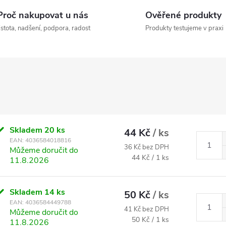
Proč nakupovat u nás
Ověřené produkty
istota, nadšení, podpora, radost
Produkty testujeme v praxi
Skladem
20 ks
44 Kč
/ ks
EAN:
4036584018816
36 Kč bez DPH
Můžeme doručit do
Měrná cena:
44 Kč / 1 ks
11.8.2026
Skladem
14 ks
50 Kč
/ ks
EAN:
4036584449788
41 Kč bez DPH
Můžeme doručit do
Měrná cena:
50 Kč / 1 ks
11.8.2026