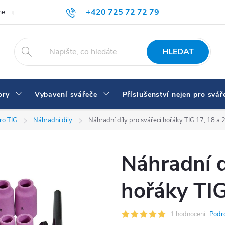
+420 725 72 72 79
me
Doprava a platba
Proč nakupovat u nás
Svářečky a vybaven
eshop@svarecikukla.cz
HLEDAT
ory
Vybavení svářeče
Příslušenství nejen pro svář
ro TIG
Náhradní díly
Náhradní díly pro svářecí hořáky TIG 17, 18 a 
Náhradní d
hořáky TIG
1 hodnocení
Podr