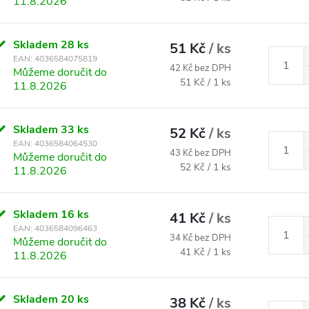
11.8.2026
Skladem
28 ks
51 Kč
/ ks
EAN:
4036584075819
42 Kč bez DPH
Můžeme doručit do
Měrná cena:
51 Kč / 1 ks
11.8.2026
Skladem
33 ks
52 Kč
/ ks
EAN:
4036584064530
43 Kč bez DPH
Můžeme doručit do
Měrná cena:
52 Kč / 1 ks
11.8.2026
Skladem
16 ks
41 Kč
/ ks
EAN:
4036584096463
34 Kč bez DPH
Můžeme doručit do
Měrná cena:
41 Kč / 1 ks
11.8.2026
Skladem
20 ks
38 Kč
/ ks