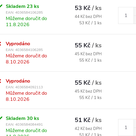
Skladem
23 ks
53 Kč
/ ks
EAN:
4036584106285
44 Kč bez DPH
Můžeme doručit do
Měrná cena:
53 Kč / 1 ks
11.8.2026
Vyprodáno
55 Kč
/ ks
EAN:
4036584106285
45 Kč bez DPH
Můžeme doručit do
Měrná cena:
55 Kč / 1 ks
8.10.2026
Vyprodáno
55 Kč
/ ks
EAN:
4036584092113
45 Kč bez DPH
Můžeme doručit do
Měrná cena:
55 Kč / 1 ks
8.10.2026
Skladem
30 ks
51 Kč
/ ks
EAN:
4036584084491
42 Kč bez DPH
Můžeme doručit do
Měrná cena:
51 Kč / 1 ks