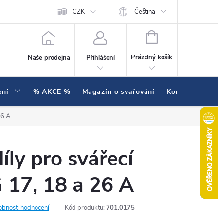
í testujeme v praxi
Hodnocení obchodu
CZK
Čeština
NÁKUPNÍ KOŠÍK
Prázdný košík
Naše prodejna
Přihlášení
ení
% AKCE %
Magazín o svařování
Kontakty
26 A
íly pro svářecí
 17, 18 a 26 A
obnosti hodnocení
Kód produktu:
701.0175