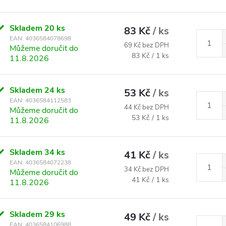
Skladem
20 ks
83 Kč
/ ks
EAN:
4036584078698
69 Kč bez DPH
Můžeme doručit do
Měrná cena:
83 Kč / 1 ks
11.8.2026
Skladem
24 ks
53 Kč
/ ks
EAN:
4036584112583
44 Kč bez DPH
Můžeme doručit do
Měrná cena:
53 Kč / 1 ks
11.8.2026
Skladem
34 ks
41 Kč
/ ks
EAN:
4036584072238
34 Kč bez DPH
Můžeme doručit do
Měrná cena:
41 Kč / 1 ks
11.8.2026
Skladem
29 ks
49 Kč
/ ks
EAN:
4036584106988