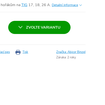
 k hořákům na
TIG
17, 18, 26 A.
Detailní informace
ZVOLTE VARIANTU
dací pes
Tisk
Značka:
Abicor Binzel
Záruka
:
2 roky