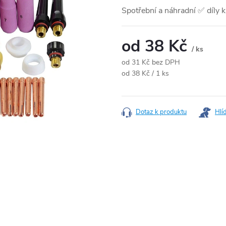
Spotřební a náhradní ✅ díly
od
38 Kč
/ ks
od
31 Kč
bez DPH
Měrná cena:
od 38 Kč / 1 ks
Dotaz k produktu
Hlí