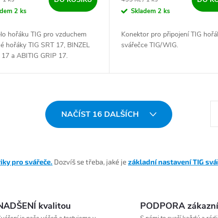
adem
2 ks
Skladem
2 ks
tělo hořáku TIG pro vzduchem
Konektor pro připojení TIG hořá
né hořáky TIG SRT 17, BINZEL
svářečce TIG/WIG.
 17 a ABITIG GRIP 17.
St
NAČÍST 16 DALŠÍCH
riky pro svářeče
.
Dozvíš se třeba, jaké je
základní nastavení TIG svá
NADŠENÍ kvalitou
PODPORA zákazn