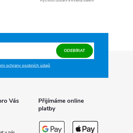
Rychlost dodání a kvalita balení
ODEBÍRAT
mi ochrany osobních údajů
pro Vás
Přijímáme online
platby
at u nás