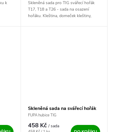
ku k
Skleněná sada pro TIG svářecí hořák
T17, T18 a T26 - sada na osazení
hořáku. Kleština, domeček kleštiny,
skleněná hubice, izolační kroužek,
těsnění a sítko.
Skleněná sada na svářecí hořák
T09 a T20 - sada o 1,6 mm
FUPA hubice TIG
458 Kč
/ sada
Měrná cena:
458 Kč / 1 ks
OŠÍKU
DO KOŠÍKU