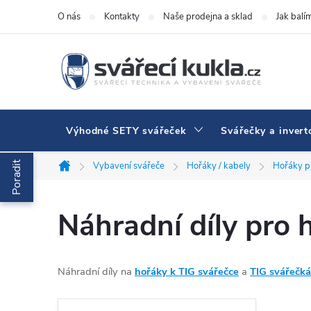
Přejít na obsah
O nás
Kontakty
Naše prodejna a sklad
Jak balí
Výhodné SETY svářeček
Svářečky a invert
Poradit
Vybavení svářeče
Hořáky / kabely
Hořáky p
Domů
Náhradní díly pro 
Náhradní díly na
hořáky k TIG
svářečce
a
TIG svářečk