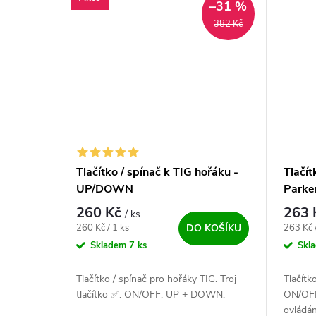
–31 %
382 Kč
Tlačítko / spínač k TIG hořáku -
Tlačít
UP/DOWN
Parke
260 Kč
263
/ ks
Měrná cena:
Měrná c
260 Kč / 1 ks
263 Kč 
DO KOŠÍKU
Skladem
7 ks
Skl
Tlačítko / spínač pro hořáky TIG. Troj
Tlačítk
tlačítko ✅. ON/OFF, UP + DOWN.
ON/OFF 
ovládán