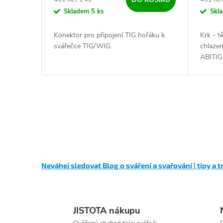
Skladem
5 ks
Skl
Konektor pro připojení TIG hořáku k
Krk - 
svářečce TIG/WIG.
chlaze
ABITIG
Ovládací prvky výpisu
Neváhej sledovat Blog o sváření a svařování | tipy a t
JISTOTA nákupu