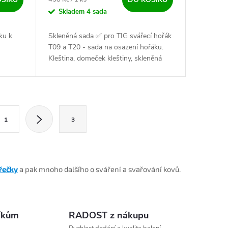
Skladem
4 sada
ku k
Skleněná sada ✅ pro TIG svářecí hořák
T09 a T20 - sada na osazení hořáku.
Kleština, domeček kleštiny, skleněná
hubice, izolační kroužek, těsnění a
sítko.
ránkování
1
3
řečky
a pak mnoho dalšího o sváření a svařování kovů.
íkům
RADOST z nákupu