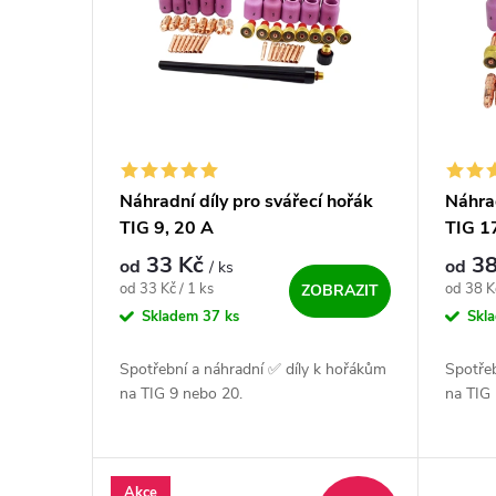
Náhradní díly pro svářecí hořák
Náhrad
TIG 9, 20 A
TIG 1
33 Kč
38
od
od
/ ks
Měrná cena:
Měrná c
od 33 Kč / 1 ks
od 38 Kč
ZOBRAZIT
Skladem
37 ks
Skl
Spotřební a náhradní ✅ díly k hořákům
Spotřeb
na TIG 9 nebo 20.
na TIG 
Akce