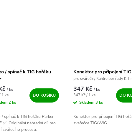
ko / spínač k TIG hořáku
Konektor pro připojení TIG
r
hořáku (8-pin)
pro svářečky Kuhtreiber řady KITi
(nikoli HF RS)
 Kč
347 Kč
/ ks
/ ks
ena:
Měrná cena:
/ 1 ks
347 Kč / 1 ks
DO KOŠÍKU
DO K
adem
2 ks
Skladem
3 ks
o / spínač k TIG hořáku Parker
Konektor pro připojení TIG hořá
✅. Originální náhradní díl pro
svářečce TIG/WIG.
í svářecího procesu.