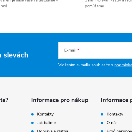
váření je naše vášeň a testujeme v
S námi to svaří každý a rádi
raxi
pomůžeme
E-mail
a slevách
Vložením e-mailu souhlasíte s
podmínka
te?
Informace pro nákup
Informace 
Kontakty
Kontakty
Jak balíme
O nás
Doprava a platba
Proč nakupov