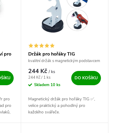
ví pro
Držák pro hořáky TIG
kvalitní držák s magnetickým podstavcem
244 Kč
/ ks
Měrná cena:
244 Kč / 1 ks
OŠÍKU
DO KOŠÍKU
Skladem
10 ks
fr pro
Magnetický držák pro hořáky TIG ✅,
lad pro
velice praktický a pohodlný pro
vlaků,
každého svářeče.
další