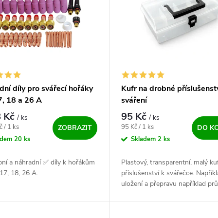
ní díly pro svářecí hořáky
Kufr na drobné příslušenst
7, 18 a 26 A
sváření
 Kč
95 Kč
/ ks
/ ks
ena:
Měrná cena:
 / 1 ks
95 Kč / 1 ks
ZOBRAZIT
DO K
adem
20 ks
Skladem
2 ks
ní a náhradní ✅ díly k hořákům
Plastový, transparentní, malý ku
17, 18, 26 A.
příslušenství k svářečce. Napřík
uložení a přepravu například prů
hubic, kleštin, keramik a mnoho 
drobotiny na hořáky.