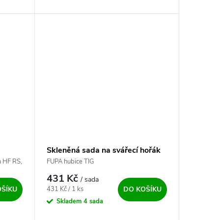
wolframových elektrod a zlaté
wolframové elektrody.
Skleněná sada na svářecí hořák
T17, T18, T26 - sada o 1,6 mm
n HF RS,
FUPA hubice TIG
AC/DC
431 Kč
/ sada
Měrná cena:
431 Kč / 1 ks
OŠÍKU
DO KOŠÍKU
Skladem
4 sada