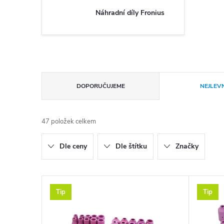
Náhradní díly Fronius
Řazení produktů
DOPORUČUJEME
NEJLEVN
47
položek celkem
Dle ceny
Dle štítku
Značky
Výpis produktů
Tip
Tip