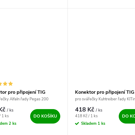
or pro připojení TIG
Konektor pro připojení TIG
u (9-pin)
hořáku (5-pin)
řečky AlfaIn řady Pegas 200
pro svářečky Kuhtreiber řady KITi
třífázové KITin 220-320 a Fénix 
 Kč
418 Kč
/ ks
/ ks
ena:
Měrná cena:
/ 1 ks
418 Kč / 1 ks
DO KOŠÍKU
DO K
adem
2 ks
Skladem
1 ks