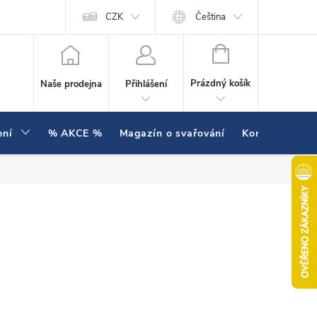
í testujeme v praxi
Hodnocení obchodu
CZK
Čeština
NÁKUPNÍ KOŠÍK
Prázdný košík
Naše prodejna
Přihlášení
ení
% AKCE %
Magazín o svařování
Kontakty