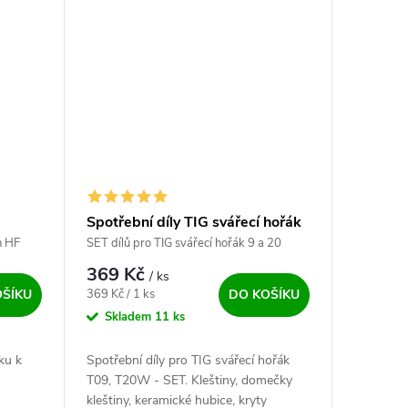
Spotřební díly TIG svářecí hořák
T09, T20W - SET
n HF
SET dílů pro TIG svářecí hořák 9 a 20
369 Kč
/ ks
Měrná cena:
369 Kč / 1 ks
OŠÍKU
DO KOŠÍKU
Skladem
11 ks
ku k
Spotřební díly pro TIG svářecí hořák
T09, T20W - SET. Kleštiny, domečky
kleštiny, keramické hubice, kryty