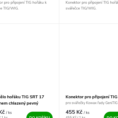
r pro připojení TIG hořáku k
Konektor pro připojení TIG hořá
ce TIG/WIG.
svářečce TIG/WIG.
 tělo hořáku TIG SRT 17
Konektor pro připojení TIG
hem chlazený pevný
hořáku (8-pin)
pro svářečky Kowax řady GeniTIG
 Kč
455 Kč
/ ks
/ ks
ena:
Měrná cena:
/ 1 ks
455 Kč / 1 ks
DO KOŠÍKU
DO K