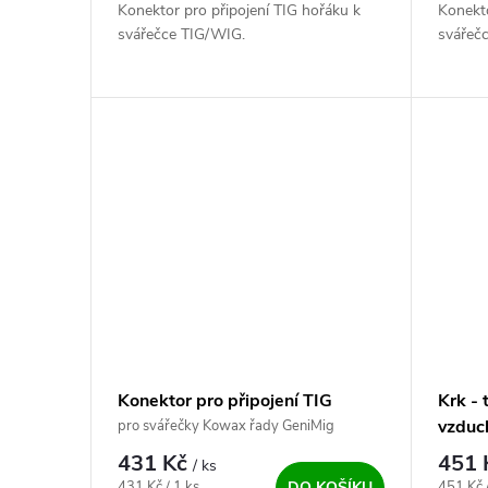
Konektor pro připojení TIG hořáku k
Konekto
svářečce TIG/WIG.
svářeč
Konektor pro připojení TIG
Krk -
hořáku (14-pin)
vzduc
pro svářečky Kowax řady GeniMig
431 Kč
451
/ ks
Měrná cena:
Měrná c
431 Kč / 1 ks
451 Kč 
DO KOŠÍKU