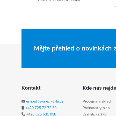
Ověřený obchod tisíci svářeči
S
p
Zápatí
Mějte přehled o novinkách
Kontakt
Kde nás najde
eshop@svarecikukla.cz
Prodejna a sklad:
+420 725 72 72 79
Proindustry, s.r.o.
+420 325 531 058
Drahelická 178