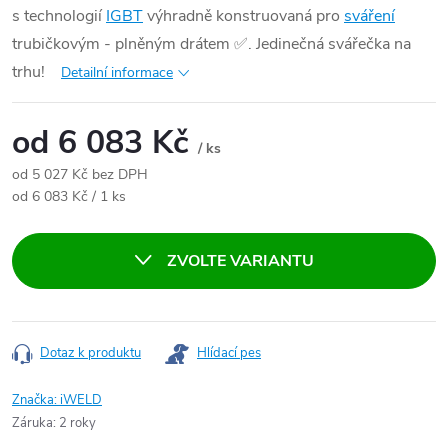
s technologií
IGBT
výhradně konstruovaná pro
sváření
trubičkovým - plněným drátem
✅
. Jedinečná svářečka na
trhu!
Detailní informace
od
6 083 Kč
/ ks
od
5 027 Kč
bez DPH
Měrná cena:
od 6 083 Kč / 1 ks
ZVOLTE VARIANTU
Dotaz k produktu
Hlídací pes
Značka:
iWELD
Záruka
:
2 roky