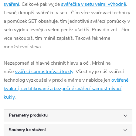
sváření
. Celkově pak vyjde
svářečka v setu velmi výhodně
.
Levněji koupíš svářečku v setu. Čím více svařovací techniky
a pomůcek SET obsahuje, tím jednotlivé svářecí pomůcky v
setu vyjdou levněji a velmi peněz ušetříš. Pravidlo zní - čím
více nakoupíš, tím méně zaplatíš. Taková řekněme
množstevní sleva.
Nezapomeň si hlavně chránit hlavu a oči. Mrkni na
naše
svářecí samostmívací kukly
. Všechny je náš svářecí
technolog vyzkoušel v praxi a máme v nabídce jen
ověřené,
kvalitní, certifikované a bezpečné svářecí samostmívací
kukly
.
Parametry produktu
Soubory ke stažení