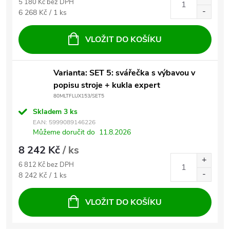
5 180 Kč bez DPH
Měrná cena:
6 268 Kč / 1 ks
VLOŽIT DO KOŠÍKU
Varianta: SET 5: svářečka s výbavou v
popisu stroje + kukla expert
80MLTFLUX153/SET5
Skladem
3 ks
EAN:
5999089146226
Můžeme doručit do
11.8.2026
8 242 Kč
/ ks
6 812 Kč bez DPH
Měrná cena:
8 242 Kč / 1 ks
VLOŽIT DO KOŠÍKU