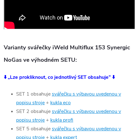
Varianty svářečky iWeld Multiflux 153 Synergic
NoGas ve výhodném SETU:
⬇️ „Lze prokliknout, co jednotlivý SET obsahuje” ⬇️
SET 1 obsahuje
svářečku s výbavou uvedenou v
popisu stroje
+
kukla eco
SET 2 obsahuje
svářečku s výbavou uvedenou v
popisu stroje
+
kukla profi
SET 5 obsahuje
svářečku s výbavou uvedenou v
popisu stroje
+
kukla expert