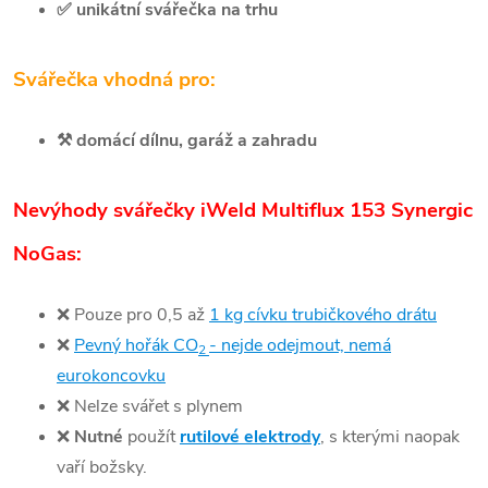
✅
unikátní svářečka na trhu
Svářečka vhodná pro:
⚒️
domácí dílnu, garáž a zahradu
Nevýhody svářečky iWeld Multiflux 153 Synergic
NoGas:
❌
Pouze pro 0,5 až
1 kg cívku trubičkového drátu
❌
Pevný hořák CO
- nejde odejmout, nemá
2
eurokoncovku
❌
Nelze svářet s plynem
❌
Nutné
použít
rutilové elektrody
, s kterými naopak
vaří božsky.