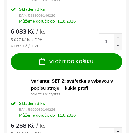
80MLTFLUX153/SET1
Skladem
3 ks
EAN:
5999089146226
Můžeme doručit do
11.8.2026
6 083 Kč
/ ks
5 027 Kč bez DPH
Měrná cena:
6 083 Kč / 1 ks
VLOŽIT DO KOŠÍKU
Varianta: SET 2: svářečka s výbavou v
popisu stroje + kukla profi
80MLTFLUX153/SET2
Skladem
3 ks
EAN:
5999089146226
Můžeme doručit do
11.8.2026
6 268 Kč
/ ks