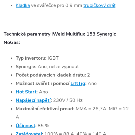
Kladka
ve svářečce pro
0,9 mm
trubičkový drát
Technické parametry iWeld Multiflux 153 Synergic
NoGas:
Typ invertoru:
IGBT
Synergie:
Ano, nelze vypnout
Počet podávacích kladek drátu:
2
Možnost svářet i pomocí
LiftTig
:
Ano
Hot Start
:
Ano
Napájecí napětí
:
230V / 50 Hz
Maximální efektivní proud:
MMA = 26,7A, MIG = 22
A
Účinnost
:
85 %
Zatěžovatel
:
100% = 88 A, 40% = 140 A