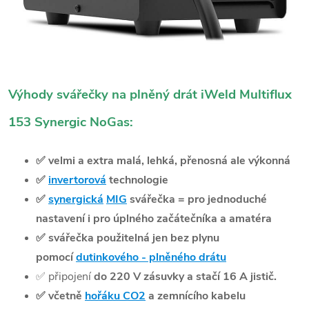
Výhody svářečky na plněný drát iWeld Multiflux
153 Synergic NoGas:
✅
velmi a extra malá, lehká, přenosná ale výkonná
✅
invertorová
technologie
✅
synergická
MIG
svářečka = pro jednoduché
nastavení i pro úplného začátečníka a amatéra
✅
svářečka použitelná jen bez plynu
pomocí
dutinkového - plněného drátu
✅
připojení
do 220 V zásuvky a stačí 16 A jistič.
✅
včetně
hořáku CO2
a zemnícího kabelu