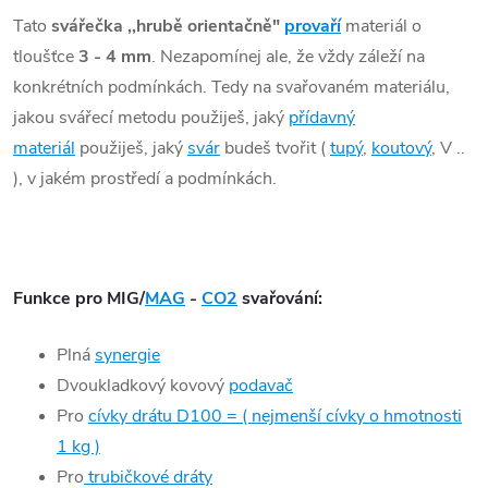
Tato
svářečka ,,hrubě orientačně"
provaří
materiál o
tloušťce
3 - 4 mm
. Nezapomínej ale, že vždy záleží na
konkrétních podmínkách. Tedy na svařovaném materiálu,
jakou svářecí metodu použiješ, jaký
přídavný
materiál
použiješ, jaký
svár
budeš tvořit (
tupý
,
koutový
, V ..
), v jakém prostředí a podmínkách.
Funkce pro MIG/
MAG
-
CO2
svařování
:
Plná
synergie
Dvoukladkový kovový
podavač
Pro
cívky drátu D100 = ( nejmenší cívky o hmotnosti
1 kg )
Pro
trubičkové dráty