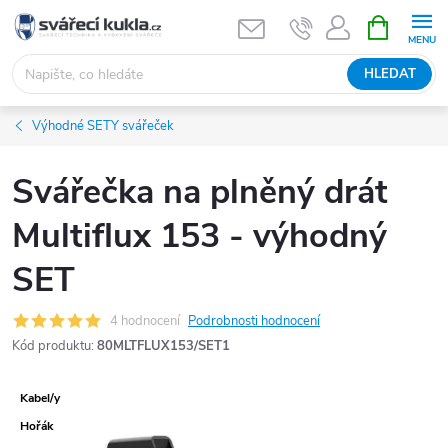
Přejít na obsah
NÁKUPNÍ 
HLEDAT
Výhodné SETY svářeček
Svářečka na plněný drát
Multiflux 153 - výhodný
SET
4 hodnocení
Podrobnosti hodnocení
Kód produktu:
80MLTFLUX153/SET1
Kabel/y
Hořák