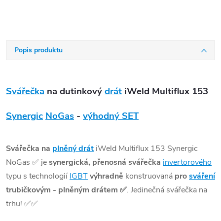
Popis produktu
Svářečka
na dutinkový
drát
iWeld Multiflux 153
Synergic
NoGas
-
výhodný SET
Svářečka na
plněný drát
iWeld Multiflux 153 Synergic
NoGas
✅
je
synergická, přenosná svářečka
invertorového
typu s technologií
IGBT
výhradně
konstruovaná
pro
sváření
trubičkovým - plněným drátem
✅
. Jedinečná svářečka na
trhu!
✅
✅