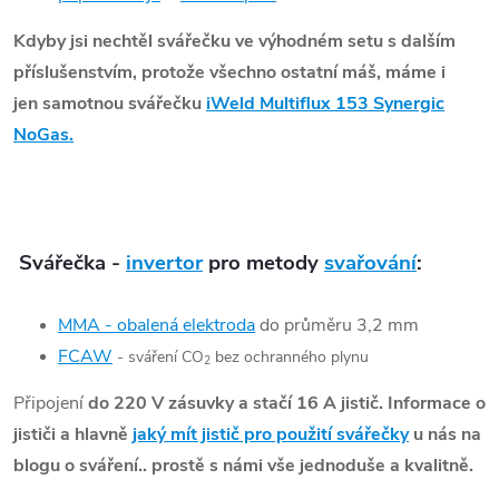
Kdyby jsi nechtěl svářečku ve výhodném setu s dalším
příslušenstvím, protože všechno ostatní máš, máme i
jen samotnou svářečku
iWeld Multiflux 153 Synergic
NoGas.
Svářečka -
invertor
pro metody
svařování
:
MMA - obalená elektroda
do průměru 3,2 mm
FCAW
- sváření CO
bez ochranného plynu
2
Připojení
do 220 V zásuvky a stačí 16 A jistič. Informace o
jističi a hlavně
jaký mít jistič pro použití svářečky
u nás na
blogu o sváření.. prostě s námi vše jednoduše a kvalitně.