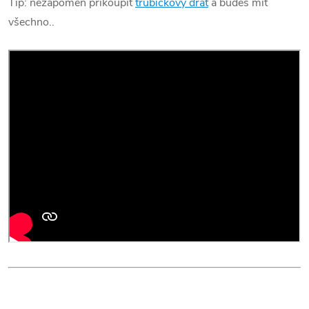
Tip: nezapomeň přikoupit
trubičkový drát
a budeš mít
všechno..