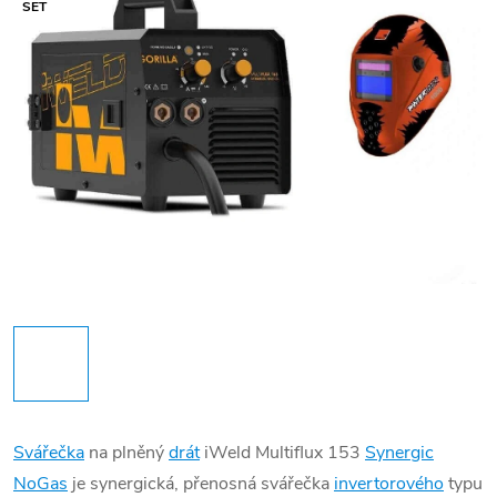
SET
Svářečka
na plněný
drát
iWeld Multiflux 153
Synergic
NoGas
je synergická, přenosná svářečka
invertorového
typu