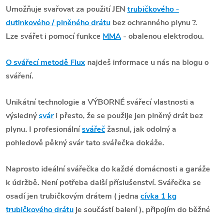
Umožňuje svařovat
za použití
JEN
trubičkového -
dutinkového / plněného drátu
bez ochranného plynu ?.
Lze svářet i pomocí funkce
MMA
- obalenou elektrodou.
O svářecí metodě Flux
najdeš informace u nás na blogu o
sváření.
Unikátní technologie a VÝBORNÉ svářecí vlastnosti a
výsledný
svár
i přesto, že se použije jen plněný drát bez
plynu. I profesionální
svářeč
žasnul, jak odolný a
pohledově pěkný svár tato svářečka dokáže.
Naprosto ideální svářečka do každé domácnosti a garáže
k údržbě. Není potřeba další příslušenství. Svářečka se
osadí jen trubičkovým drátem ( jedna
cívka 1 kg
trubičkového drátu
je součástí balení ), připojím do běžné