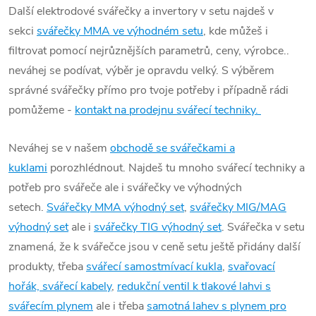
Další elektrodové svářečky a invertory v setu najdeš v
sekci
svářečky MMA ve výhodném setu
, kde můžeš i
filtrovat pomocí nejrůznějších parametrů, ceny, výrobce..
neváhej se podívat, výběr je opravdu velký. S výběrem
správné svářečky přímo pro tvoje potřeby i případně rádi
pomůžeme -
kontakt na prodejnu svářecí techniky.
Neváhej se v našem
obchodě se svářečkami a
kuklami
porozhlédnout. Najdeš tu mnoho svářecí techniky a
potřeb pro svářeče ale i svářečky ve výhodných
setech.
Svářečky MMA výhodný set
,
svářečky MIG/MAG
výhodný set
ale i
svářečky TIG výhodný set
. Svářečka v setu
znamená, že k svářečce jsou v ceně setu ještě přidány další
produkty, třeba
svářecí samostmívací kukla
,
svařovací
hořák, svářecí kabely
,
redukční ventil k
tlakové lahvi s
svářecím plynem
ale i třeba
samotná lahev s plynem pro