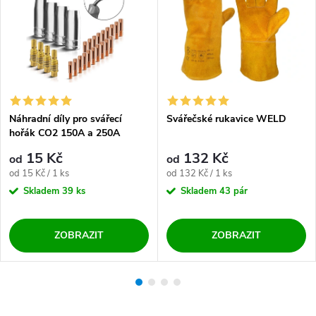
Náhradní díly pro svářecí
Svářečské rukavice WELD
hořák CO2 150A a 250A
15 Kč
132 Kč
od
od
Měrná cena:
Měrná cena:
od 15 Kč / 1 ks
od 132 Kč / 1 ks
Skladem
39 ks
Skladem
43 pár
ZOBRAZIT
ZOBRAZIT