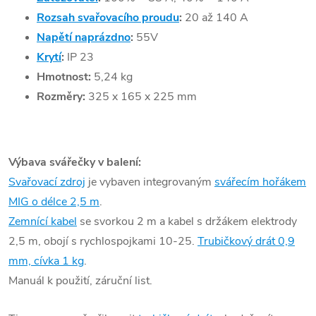
Rozsah svařovacího proudu
:
20 až 140 A
Napětí naprázdno
:
55V
Krytí
:
IP 23
Hmotnost:
5,24 kg
Rozměry:
325 x 165 x 225 mm
Výbava svářečky v balení:
Svařovací zdroj
je vybaven integrovaným
svářecím hořákem
MIG o délce 2,5 m
.
Zemnící kabel
se svorkou 2 m a kabel s držákem elektrody
2,5 m, obojí s rychlospojkami 10-25.
Trubičkový drát 0,9
mm, cívka 1 kg
.
Manuál k použití, záruční list.