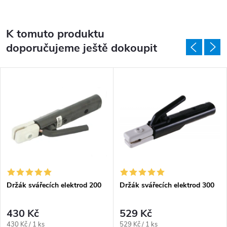
K tomuto produktu
doporučujeme ještě dokoupit
Držák svářecích elektrod 200
Držák svářecích elektrod 300
430 Kč
529 Kč
Měrná cena:
Měrná cena:
430 Kč / 1 ks
529 Kč / 1 ks