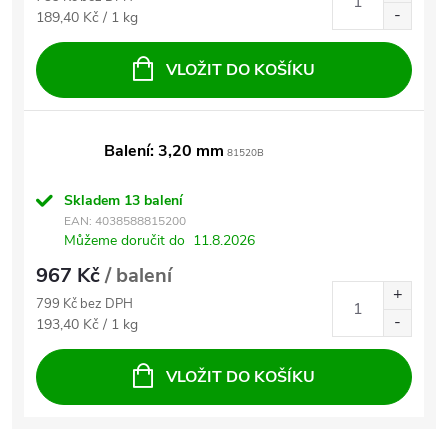
Měrná cena:
189,40 Kč / 1 kg
VLOŽIT DO KOŠÍKU
Balení: 3,20 mm
81520B
Skladem
13 balení
EAN:
4038588815200
Můžeme doručit do
11.8.2026
967 Kč
/ balení
799 Kč bez DPH
Měrná cena:
193,40 Kč / 1 kg
VLOŽIT DO KOŠÍKU