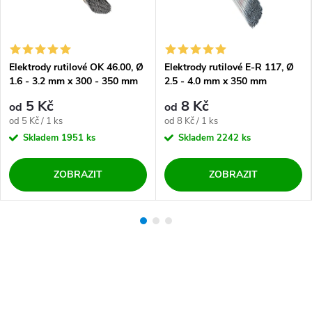
Elektrody rutilové OK 46.00, Ø
Elektrody rutilové E-R 117, Ø
1.6 - 3.2 mm x 300 - 350 mm
2.5 - 4.0 mm x 350 mm
5 Kč
8 Kč
od
od
Měrná cena:
Měrná cena:
od 5 Kč / 1 ks
od 8 Kč / 1 ks
Skladem
1951 ks
Skladem
2242 ks
ZOBRAZIT
ZOBRAZIT