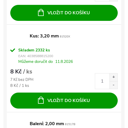
VLOŽIT DO KOŠÍKU
Kus: 3,20 mm
81520X
Skladem
2332 ks
EAN:
4038588815200
Můžeme doručit do
11.8.2026
8 Kč
/ ks
7 Kč bez DPH
Měrná cena:
8 Kč / 1 ks
VLOŽIT DO KOŠÍKU
Balení: 2,00 mm
81517B