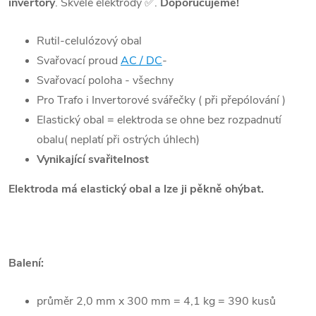
invertory
. Skvělé elektrody ✅.
Doporučujeme!
Rutil-celulózový obal
Svařovací proud
AC / DC
-
Svařovací poloha - všechny
Pro Trafo i Invertorové svářečky ( při přepólování )
Elastický obal = elektroda se ohne bez rozpadnutí
obalu( neplatí při ostrých úhlech)
Vynikající svařitelnost
Elektroda má elastický obal a lze ji pěkně ohýbat.
Balení:
průměr 2,0 mm x 300 mm = 4,1 kg = 390 kusů