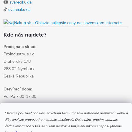
svarecikukla
svarecikukla
Kde nás najdete?
Prodejna a sklad:
Proindustry, s.r.o.
Drahelická 178
288 02 Nymburk
Česká Republika
Otevírací doba:
Po-Pá 7:00-17:00
Informace pro nákup
Chceme používat cookies, abychom Vám umožnili pohodlné prohlížení webu a
díky analýze provozu ho neustále zlepšovali. Dejte nám, prosím, souhlas.
Žádné informace o Vás se nikam neuloží a tím je ani nikomu neposkytneme.
Informace pro Vás