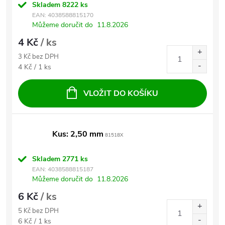
Skladem
8222 ks
EAN:
4038588815170
Můžeme doručit do
11.8.2026
4 Kč
/ ks
3 Kč bez DPH
Měrná cena:
4 Kč / 1 ks
VLOŽIT DO KOŠÍKU
Kus: 2,50 mm
81518X
Skladem
2771 ks
EAN:
4038588815187
Můžeme doručit do
11.8.2026
6 Kč
/ ks
5 Kč bez DPH
Měrná cena:
6 Kč / 1 ks