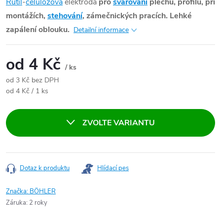
Rutil
-
celulózová
elektroda
pro
svařování
plechů, profilů, při
montážích,
stehování
, zámečnických pracích. Lehké
zapálení oblouku.
Detailní informace
od
4 Kč
/ ks
od
3 Kč
bez DPH
Měrná cena:
od 4 Kč / 1 ks
ZVOLTE VARIANTU
Dotaz k produktu
Hlídací pes
Značka:
BÖHLER
Záruka
:
2 roky