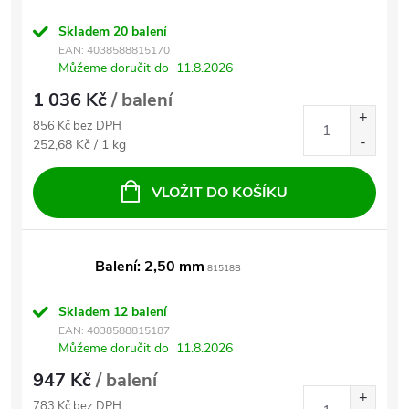
Skladem
20 balení
EAN:
4038588815170
Můžeme doručit do
11.8.2026
1 036 Kč
/ balení
856 Kč bez DPH
Měrná cena:
252,68 Kč / 1 kg
VLOŽIT DO KOŠÍKU
Balení: 2,50 mm
81518B
Skladem
12 balení
EAN:
4038588815187
Můžeme doručit do
11.8.2026
947 Kč
/ balení
783 Kč bez DPH