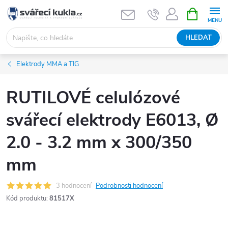
Přejít na obsah
NÁKUPNÍ 
HLEDAT
Elektrody MMA a TIG
RUTILOVÉ celulózové
svářecí elektrody E6013, Ø
2.0 - 3.2 mm x 300/350
mm
3 hodnocení
Podrobnosti hodnocení
Kód produktu:
81517X