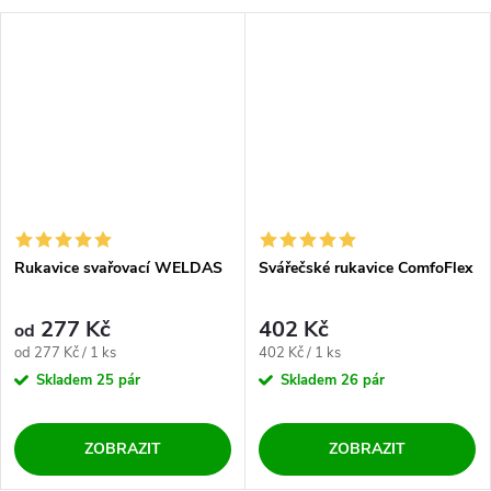
Rukavice svařovací WELDAS
Svářečské rukavice ComfoFlex
277 Kč
402 Kč
od
Měrná cena:
Měrná cena:
od 277 Kč / 1 ks
402 Kč / 1 ks
Skladem
25 pár
Skladem
26 pár
ZOBRAZIT
ZOBRAZIT