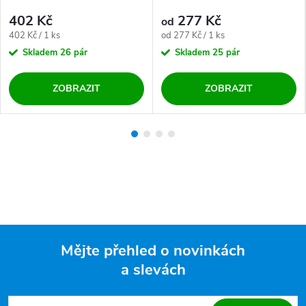
402 Kč
277 Kč
od
Měrná cena:
Měrná cena:
402 Kč / 1 ks
od 277 Kč / 1 ks
Skladem
26 pár
Skladem
25 pár
ZOBRAZIT
ZOBRAZIT
Mějte přehled o novinkách
a slevách
Zápatí