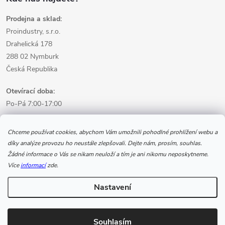
Prodejna a sklad:
Proindustry, s.r.o.
Drahelická 178
288 02 Nymburk
Česká Republika
Otevírací doba:
Po-Pá 7:00-17:00
Informace pro nákup
Chceme používat cookies, abychom Vám umožnili pohodlné prohlížení webu a
díky analýze provozu ho neustále zlepšovali. Dejte nám, prosím, souhlas.
Žádné informace o Vás se nikam neuloží a tím je ani nikomu neposkytneme.
Informace pro Vás
Více
informací
zde.
Nastavení
Copyright 2026
www.svarecikukla.cz | svářecí technika a vybavení
svářeče
. Všechna práva vyhrazena.
Souhlasím