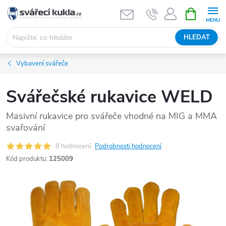
Přejít na obsah
NÁKUPNÍ 
HLEDAT
Vybavení svářeče
Svářečské rukavice WELD
Masivní rukavice pro svářeče vhodné na MIG a MMA
svařování
8 hodnocení
Podrobnosti hodnocení
Kód produktu:
125009