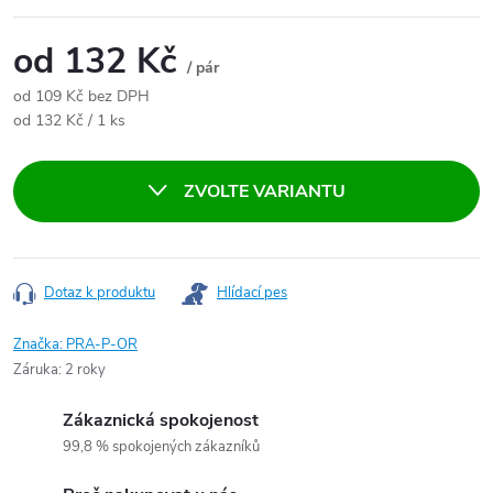
od
132 Kč
/ pár
od
109 Kč
bez DPH
Měrná cena:
od 132 Kč / 1 ks
ZVOLTE VARIANTU
Dotaz k produktu
Hlídací pes
Značka:
PRA-P-OR
Záruka
:
2 roky
Zákaznická spokojenost
99,8 % spokojených zákazníků