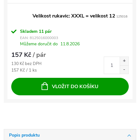
Velikost rukavic: XXXL = velikost 12
125016
Skladem
11 pár
EAN:
8125016000003
Můžeme doručit do
11.8.2026
157 Kč
/ pár
130 Kč bez DPH
Měrná cena:
157 Kč / 1 ks
VLOŽIT DO KOŠÍKU
Popis produktu