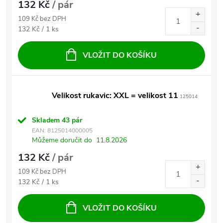
132 Kč
/ pár
109 Kč bez DPH
Měrná cena:
132 Kč / 1 ks
VLOŽIT DO KOŠÍKU
Velikost rukavic: XXL = velikost 11
125014
Skladem
43 pár
EAN:
8125014000005
Můžeme doručit do
11.8.2026
132 Kč
/ pár
109 Kč bez DPH
Měrná cena:
132 Kč / 1 ks
VLOŽIT DO KOŠÍKU