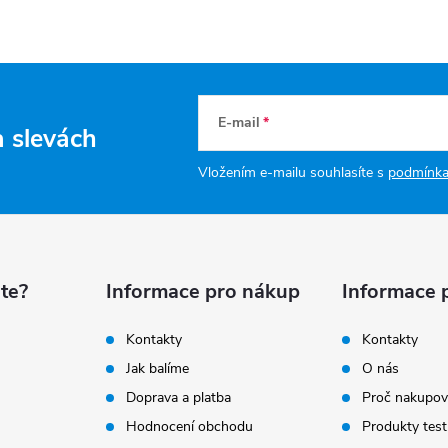
E-mail
a slevách
Vložením e-mailu souhlasíte s
podmínka
te?
Informace pro nákup
Informace 
Kontakty
Kontakty
Jak balíme
O nás
Doprava a platba
Proč nakupov
Hodnocení obchodu
Produkty test