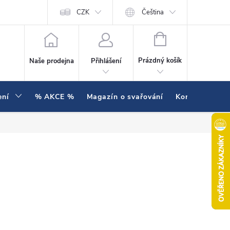
í testujeme v praxi
Hodnocení obchodu
CZK
Čeština
NÁKUPNÍ KOŠÍK
Prázdný košík
Naše prodejna
Přihlášení
ení
% AKCE %
Magazín o svařování
Kontakty