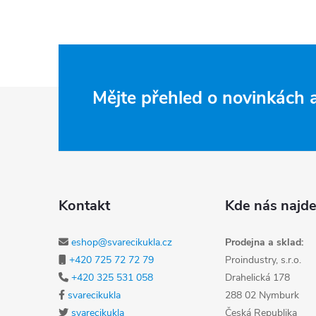
Zápatí
Mějte přehled o novinkách
Kontakt
Kde nás najde
eshop@svarecikukla.cz
Prodejna a sklad:
+420 725 72 72 79
Proindustry, s.r.o.
+420 325 531 058
Drahelická 178
svarecikukla
288 02 Nymburk
svarecikukla
Česká Republika