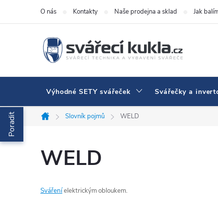
Přejít na obsah
O nás
Kontakty
Naše prodejna a sklad
Jak balí
Výhodné SETY svářeček
Svářečky a invert
Poradit
Slovník pojmů
WELD
Domů
WELD
Sváření
elektrickým obloukem.