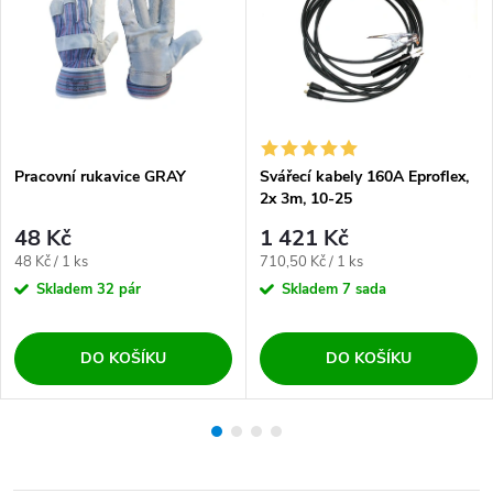
Pracovní rukavice GRAY
Svářecí kabely 160A Eproflex,
2x 3m, 10-25
48 Kč
1 421 Kč
Měrná cena:
Měrná cena:
48 Kč / 1 ks
710,50 Kč / 1 ks
Skladem
32 pár
Skladem
7 sada
DO KOŠÍKU
DO KOŠÍKU