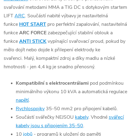
svařování metodami MMA a TIG DC s dotykovým startem
LIFT
ARC
. Součástí nabité výbavy je nastavitelná
funkce
HOT START
pro perfektní zapalování, nastavitelná
funkce
ARC FORCE
zabezpečující stabilní oblouk a
funkce
ANTI STICK
vypínající svařovací proud, pokud by
mělo dojít nebo dojde k přilepení elektrody ke
svařenci. Malý, kompaktní zdroj a díky madlu a nízké
hmotnosti - jen 4,4 kg je snadno přenosný.
Kompatibilní s elektrocentrálami
pod podmínkou
minimálního výkonu 10 kVA a automatická regulace
napětí
.
Rychlospojky
35-50 mm2 pro připojení kabelů.
Součástí svářečky NEJSOU
kabely
. Vhodné
svářecí
kabely jsou s připojením 35-50
.
10
jobů
- programů k uložení do paměti