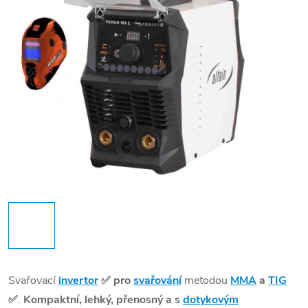
Svařovací
invertor
✅
pro
svařování
metodou
MMA
a
TIG
✅
.
Kompaktní, lehký, přenosný a s
dotykovým