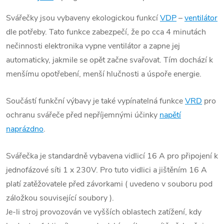
Svářečky jsou vybaveny ekologickou funkcí
VDP
–
ventilátor
dle potřeby. Tato funkce zabezpečí, že po cca 4 minutách
nečinnosti elektronika vypne ventilátor a zapne jej
automaticky, jakmile se opět začne svařovat. Tím dochází k
menšímu opotřebení, menší hlučnosti a úspoře energie.
Součástí funkční výbavy je také vypínatelná funkce
VRD
pro
ochranu svářeče před nepříjemnými účinky
napětí
naprázdno
.
Svářečka je standardně vybavena vidlicí 16 A pro připojení k
jednofázové síti 1 x 230V. Pro tuto vidlici a jištěním 16 A
platí zatěžovatele před závorkami ( uvedeno v souboru pod
záložkou související soubory ).
Je-li stroj provozován ve vyšších oblastech zatížení, kdy