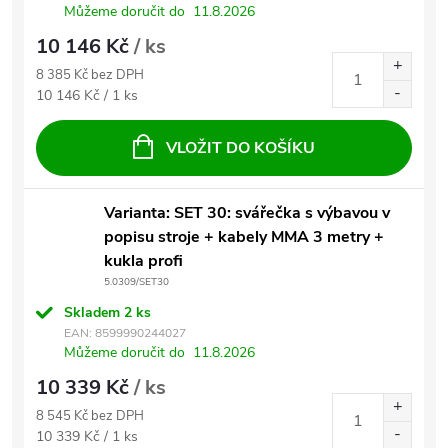
Můžeme doručit do
11.8.2026
10 146 Kč
/ ks
8 385 Kč bez DPH
Měrná cena:
10 146 Kč / 1 ks
VLOŽIT DO KOŠÍKU
Varianta: SET 30: svářečka s výbavou v
popisu stroje + kabely MMA 3 metry +
kukla profi
5.0309/SET30
Skladem
2 ks
EAN:
8599990244027
Můžeme doručit do
11.8.2026
10 339 Kč
/ ks
8 545 Kč bez DPH
Měrná cena:
10 339 Kč / 1 ks