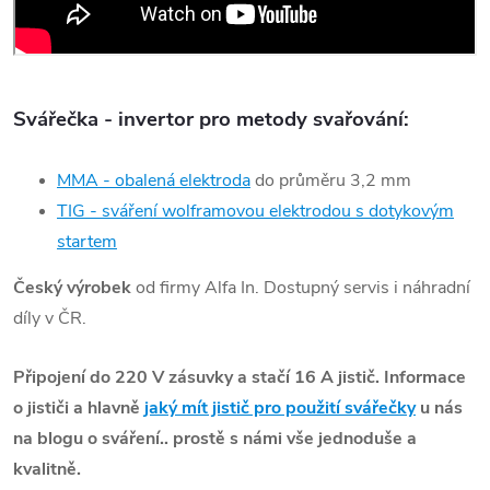
Svářečka - invertor pro metody svařování:
MMA - obalená elektroda
do průměru 3,2 mm
TIG
- sváření wolframovou elektrodou s dotykovým
startem
Český výrobek
od firmy Alfa In. Dostupný servis i náhradní
díly v ČR.
Připojení do 220 V zásuvky a stačí 16 A jistič. Informace
o jističi a hlavně
jaký mít jistič pro použití svářečky
u nás
na blogu o sváření.. prostě s námi vše jednoduše a
kvalitně.