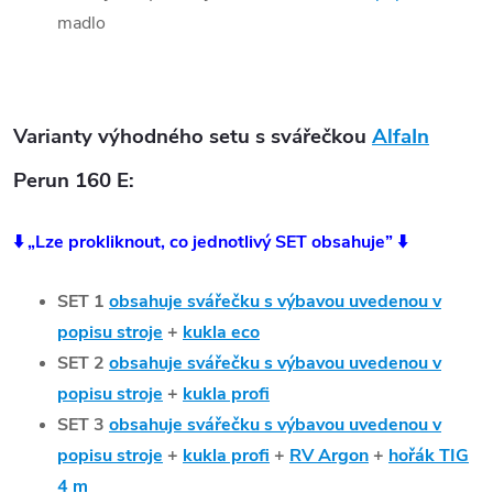
madlo
Varianty výhodného setu s svářečkou
AlfaIn
Perun 160 E:
⬇️ „Lze prokliknout, co jednotlivý SET obsahuje” ⬇️
SET 1
obsahuje svářečku s výbavou uvedenou v
popisu stroje
+
kukla eco
SET 2
obsahuje svářečku s výbavou uvedenou v
popisu stroje
+
kukla profi
SET 3
obsahuje svářečku s výbavou uvedenou v
popisu stroje
+
kukla profi
+
RV Argon
+
hořák TIG
4 m