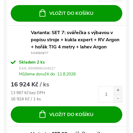
VLOŽIT DO KOŠÍKU
Varianta: SET 7: svářečka s výbavou v
popisu stroje + kukla expert + RV Argon
+ hořák TIG 4 metry + lahev Argon
5.0309/SET7
Skladem
2 ks
EAN:
8599990244027
Můžeme doručit do
11.8.2026
16 924 Kč
/ ks
13 987 Kč bez DPH
Měrná cena:
16 924 Kč / 1 ks
VLOŽIT DO KOŠÍKU