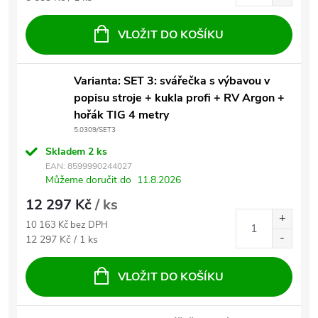
VLOŽIT DO KOŠÍKU
Varianta: SET 3: svářečka s výbavou v
popisu stroje + kukla profi + RV Argon +
hořák TIG 4 metry
5.0309/SET3
Skladem
2 ks
EAN:
8599990244027
Můžeme doručit do
11.8.2026
12 297 Kč
/ ks
10 163 Kč bez DPH
Měrná cena:
12 297 Kč / 1 ks
VLOŽIT DO KOŠÍKU