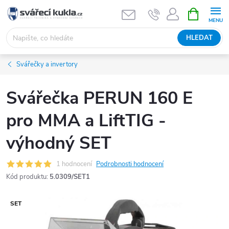
Přejít na obsah
NÁKUPNÍ 
HLEDAT
Svářečky a invertory
Svářečka PERUN 160 E
pro MMA a LiftTIG -
výhodný SET
1 hodnocení
Podrobnosti hodnocení
Kód produktu:
5.0309/SET1
SET