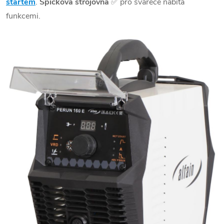
startem
.
Špičková strojovna
✅
pro svářeče nabitá
funkcemi.