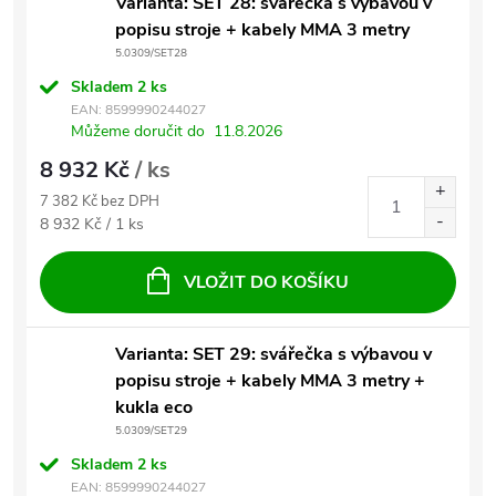
Varianta: SET 28: svářečka s výbavou v
popisu stroje + kabely MMA 3 metry
5.0309/SET28
Skladem
2 ks
EAN:
8599990244027
Můžeme doručit do
11.8.2026
8 932 Kč
/ ks
7 382 Kč bez DPH
Měrná cena:
8 932 Kč / 1 ks
VLOŽIT DO KOŠÍKU
Varianta: SET 29: svářečka s výbavou v
popisu stroje + kabely MMA 3 metry +
kukla eco
5.0309/SET29
Skladem
2 ks
EAN:
8599990244027