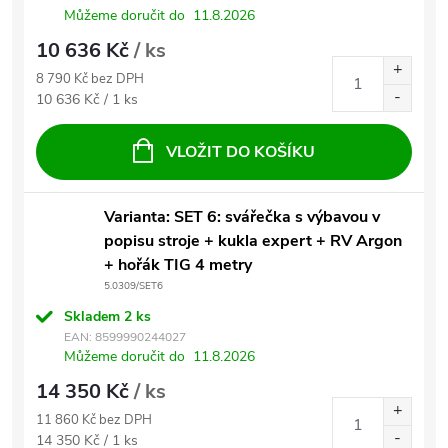
Můžeme doručit do
11.8.2026
10 636 Kč
/ ks
8 790 Kč bez DPH
Měrná cena:
10 636 Kč / 1 ks
VLOŽIT DO KOŠÍKU
Varianta: SET 6: svářečka s výbavou v
popisu stroje + kukla expert + RV Argon
+ hořák TIG 4 metry
5.0309/SET6
Skladem
2 ks
EAN:
8599990244027
Můžeme doručit do
11.8.2026
14 350 Kč
/ ks
11 860 Kč bez DPH
Měrná cena:
14 350 Kč / 1 ks