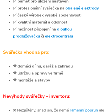
✅
paměť pro uložení nastavení
✅
profesionální svářečka na
obalené elektrody
✅
český výrobek vysoké spolehlivosti
✅
kvalitní materiál a odolnost
✅
možnost připojení na
dlouhou
prodlužovačku
či
elektrocentrálu
Svářečka vhodná pro:
⚒️
domácí dílnu, garáž a zahradu
⚒️
údržbu a opravy ve firmě
⚒️
montáže a stavby
Nevýhody svářečky - invertoru:
❌
Nezjištěny,
snad jen, že nemá
ramenní popruh
ale