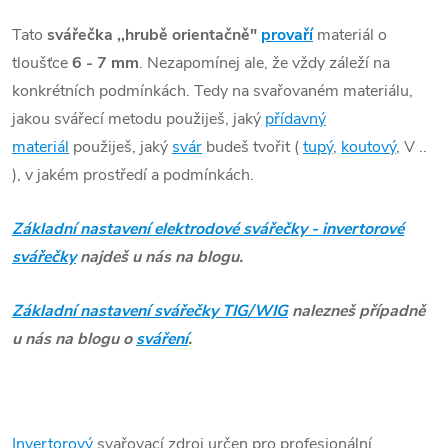
Tato
svářečka ,,hrubě orientačně"
provaří
materiál o
tloušťce
6 - 7 mm
. Nezapomínej ale, že vždy záleží na
konkrétních podmínkách. Tedy na svařovaném materiálu,
jakou svářecí metodu použiješ, jaký
přídavný
materiál
použiješ, jaký
svár
budeš tvořit (
tupý
,
koutový
, V ..
), v jakém prostředí a podmínkách.
Základní nastavení elektrodové svářečky - invertorové
svářečky
najdeš u nás na blogu.
Základní nastavení svářečky TIG/WIG
nalezneš případně
u nás na blogu o
sváření
.
Invertorový
svařovací zdroj určen pro profesionální