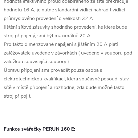
hodnota efektivního proud odebíraného ze sítě překračuje
hodnotu 16 A, je nutné standardní vidlici nahradit vidlicí
průmyslového provedení o velikosti 32 A.
Jištění síťové zásuvky shodného provedení, ke které bude
stroj připojený, smí být maximálně 20 A.
Pro takto dimenzované napájení s jištěním 20 A platí
zatěžovatele uvedené v závorkách ( uvedeno v souboru pod
záložkou související soubory ).
Úpravu připojení smí provádět pouze osoba s
elektrotechnickou kvalifikací, která současně posoudí stav
sítě v místě připojení a rozhodne, zda bude možné takto
stroj připojit.
Funkce svářečky PERUN 160 E: