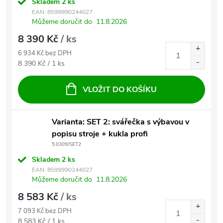
Skladem
2 ks
EAN:
8599990244027
Můžeme doručit do
11.8.2026
8 390 Kč
/ ks
6 934 Kč bez DPH
Měrná cena:
8 390 Kč / 1 ks
VLOŽIT DO KOŠÍKU
Varianta: SET 2: svářečka s výbavou v
popisu stroje + kukla profi
5.0309/SET2
Skladem
2 ks
EAN:
8599990244027
Můžeme doručit do
11.8.2026
8 583 Kč
/ ks
7 093 Kč bez DPH
Měrná cena:
8 583 Kč / 1 ks