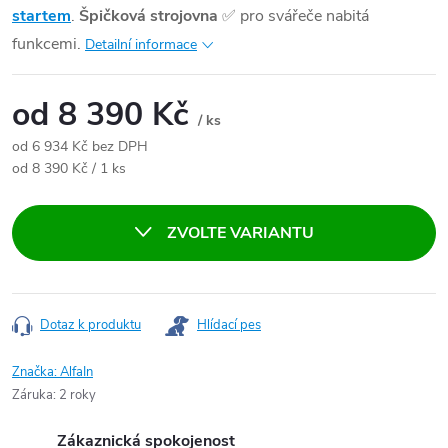
startem
.
Špičková strojovna
✅
pro svářeče nabitá
funkcemi.
Detailní informace
od
8 390 Kč
/ ks
od
6 934 Kč
bez DPH
Měrná cena:
od 8 390 Kč / 1 ks
ZVOLTE VARIANTU
Dotaz k produktu
Hlídací pes
Značka:
AlfaIn
Záruka
:
2 roky
Zákaznická spokojenost