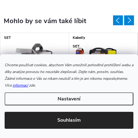
SET
Kabel/y
SET
Chceme používat cookies, abychom Vám umožnili pohodlné prohlížení webu a
díky analýze provozu ho neustále zlepšovali. Dejte nám, prosím, souhlas.
Žádné informace o Vás se nikam neuloží a tím je ani nikomu neposkytneme.
Více
informací
zde.
Nastavení
Invertor PERUN 220 E pro
Svářecí invertor KOWAX
MMA a LiftTIG - výhodný SET
GeniArc160 Evo - výhodný
SET
Souhlasím
11 675 Kč
7 449 Kč
od
od
Měrná cena:
Měrná cena:
od 11 675 Kč / 1 ks
od 7 449 Kč / 1 ks
Skladem
1 ks
Skladem
3 ks