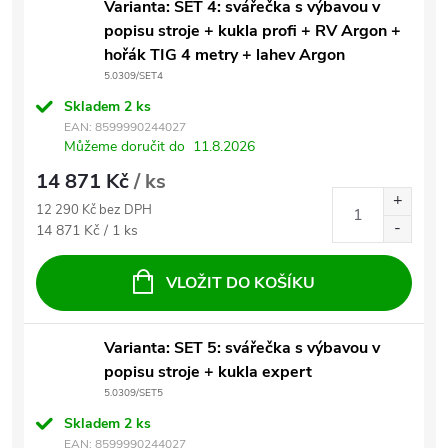
Varianta: SET 4: svářečka s výbavou v
popisu stroje + kukla profi + RV Argon +
hořák TIG 4 metry + lahev Argon
5.0309/SET4
Skladem
2 ks
EAN:
8599990244027
Můžeme doručit do
11.8.2026
14 871 Kč
/ ks
12 290 Kč bez DPH
Měrná cena:
14 871 Kč / 1 ks
VLOŽIT DO KOŠÍKU
Varianta: SET 5: svářečka s výbavou v
popisu stroje + kukla expert
5.0309/SET5
Skladem
2 ks
EAN:
8599990244027