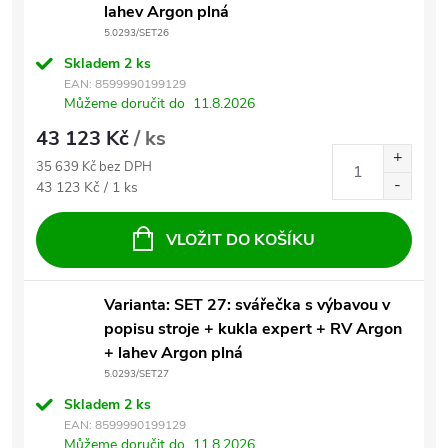
lahev Argon plná
5.0293/SET26
Skladem
2 ks
EAN:
8599990199129
Můžeme doručit do
11.8.2026
43 123 Kč
/ ks
35 639 Kč bez DPH
Měrná cena:
43 123 Kč / 1 ks
VLOŽIT DO KOŠÍKU
Varianta: SET 27: svářečka s výbavou v
popisu stroje + kukla expert + RV Argon
+ lahev Argon plná
5.0293/SET27
Skladem
2 ks
EAN:
8599990199129
Můžeme doručit do
11.8.2026