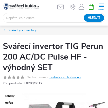
Přejít na obsah
NÁKUPNÍ 
HLEDAT
Svářečky a invertory
Svářecí invertor TIG Perun
200 AC/DC Pulse HF -
výhodný SET
Neohodnoceno
Podrobnosti hodnocení
Kód produktu:
5.0293/SET2
Kabel/y
Hořák