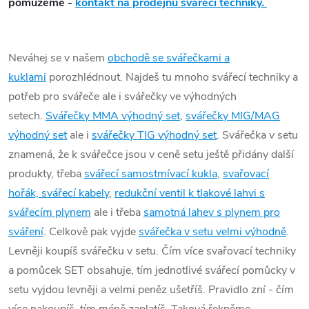
pomůžeme -
kontakt na prodejnu svářecí techniky.
Neváhej se v našem
obchodě se svářečkami a
kuklami
porozhlédnout. Najdeš tu mnoho svářecí techniky a
potřeb pro svářeče ale i svářečky ve výhodných
setech.
Svářečky MMA výhodný set
,
svářečky MIG/MAG
výhodný set
ale i
svářečky TIG výhodný set
. Svářečka v setu
znamená, že k svářečce jsou v ceně setu ještě přidány další
produkty, třeba
svářecí samostmívací kukla
,
svařovací
hořák, svářecí kabely
,
redukční ventil k tlakové lahvi s
svářecím plynem
ale i třeba
samotná lahev s plynem pro
sváření
. Celkově pak vyjde
svářečka v setu velmi výhodně
.
Levněji koupíš svářečku v setu. Čím více svařovací techniky
a pomůcek SET obsahuje, tím jednotlivé svářecí pomůcky v
setu vyjdou levněji a velmi peněz ušetříš. Pravidlo zní - čím