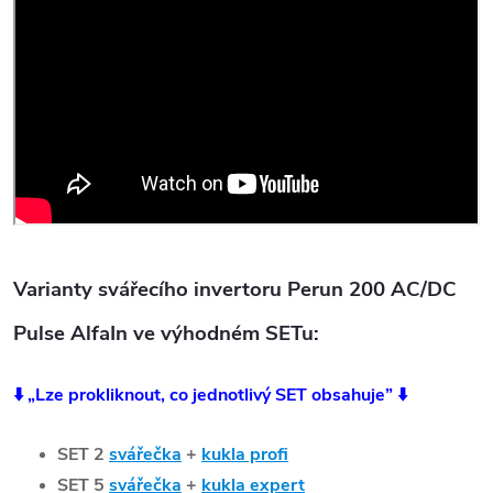
Varianty svářecího invertoru Perun 200 AC/DC
Pulse AlfaIn ve výhodném SETu:
⬇️ „Lze prokliknout, co jednotlivý SET obsahuje” ⬇️
SET 2
svářečka
+
kukla profi
SET 5
svářečka
+
kukla expert