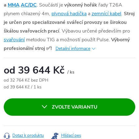
a
MMA
AC/DC
. Součástí je
výkonný hořák
řady T26A
plynem chlazený 4m,
plynová hadička
a
zemnící kabel
.
Stroj
je určen pro specializované svářecí provozy se širokou
škálou svařovacích prací
. Výbavou určené především pro
svařování
metodou TIG a možností použít Pulse.
Výborný
profesionální stroj
✅
!
Detailní informace
od
39 644 Kč
/ ks
od
32 764 Kč
bez DPH
Měrná cena:
od 39 644 Kč / 1 ks
ZVOLTE VARIANTU
Dotaz k produktu
Hlídací pes