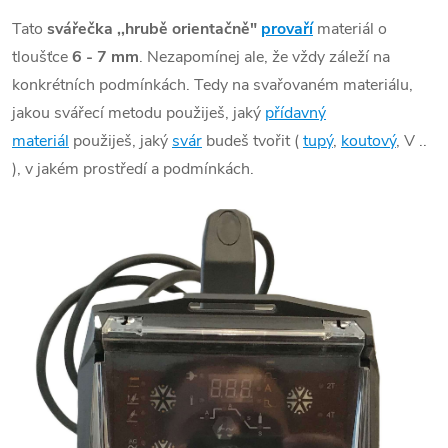
Tato
svářečka ,,hrubě orientačně"
provaří
materiál o
tloušťce
6 - 7 mm
. Nezapomínej ale, že vždy záleží na
konkrétních podmínkách. Tedy na svařovaném materiálu,
jakou svářecí metodu použiješ, jaký
přídavný
materiál
použiješ, jaký
svár
budeš tvořit (
tupý
,
koutový
, V ..
), v jakém prostředí a podmínkách.