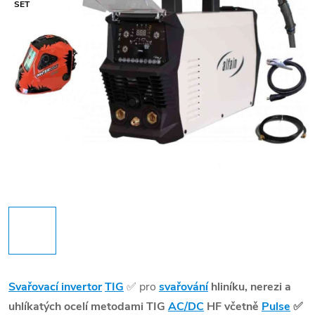
SET
Svařovací invertor
TIG
✅
pro
svařování
hliníku, nerezi a
uhlíkatých ocelí metodami TIG
AC/DC
HF včetně
Pulse
✅