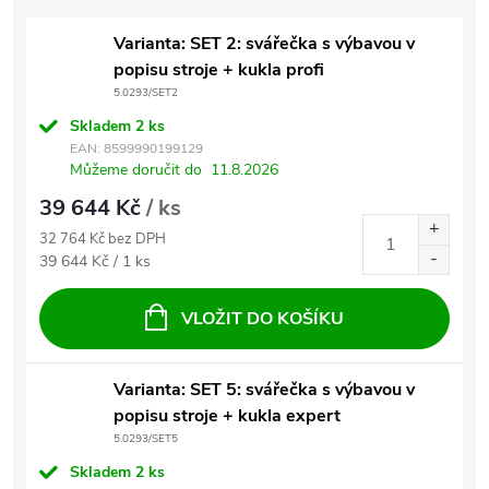
Varianta: SET 2: svářečka s výbavou v
popisu stroje + kukla profi
5.0293/SET2
Skladem
2 ks
EAN:
8599990199129
Můžeme doručit do
11.8.2026
39 644 Kč
/ ks
32 764 Kč bez DPH
Měrná cena:
39 644 Kč / 1 ks
VLOŽIT DO KOŠÍKU
Varianta: SET 5: svářečka s výbavou v
popisu stroje + kukla expert
5.0293/SET5
Skladem
2 ks