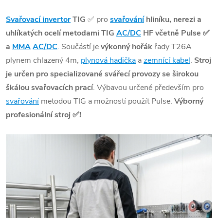
Svařovací invertor
TIG
✅
pro
svařování
hliníku, nerezi a
uhlíkatých ocelí metodami TIG
AC/DC
HF včetně Pulse
✅
a
MMA
AC/DC
. Součástí je
výkonný hořák
řady T26A
plynem chlazený 4m,
plynová hadička
a
zemnící kabel
.
Stroj
je určen pro specializované svářecí provozy se širokou
škálou svařovacích prací
. Výbavou určené především pro
svařování
metodou TIG a možností použít Pulse.
Výborný
profesionální stroj
✅
!