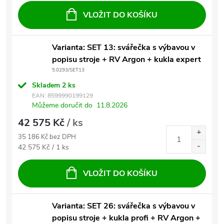
VLOŽIT DO KOŠÍKU
Varianta: SET 13: svářečka s výbavou v
popisu stroje + RV Argon + kukla expert
5.0293/SET13
Skladem
2 ks
EAN:
8599990199129
Můžeme doručit do
11.8.2026
42 575 Kč
/ ks
35 186 Kč bez DPH
Měrná cena:
42 575 Kč / 1 ks
VLOŽIT DO KOŠÍKU
Varianta: SET 26: svářečka s výbavou v
popisu stroje + kukla profi + RV Argon +