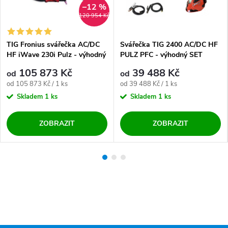
–12 %
120 954 Kč
TIG Fronius svářečka AC/DC
Svářečka TIG 2400 AC/DC HF
HF iWave 230i Pulz - výhodný
PULZ PFC - výhodný SET
SET
105 873 Kč
39 488 Kč
od
od
Měrná cena:
Měrná cena:
od 105 873 Kč / 1 ks
od 39 488 Kč / 1 ks
Skladem
1 ks
Skladem
1 ks
ZOBRAZIT
ZOBRAZIT