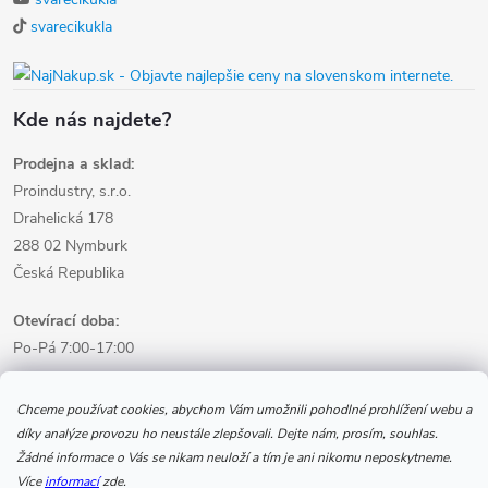
svarecikukla
Kde nás najdete?
Prodejna a sklad:
Proindustry, s.r.o.
Drahelická 178
288 02 Nymburk
Česká Republika
Otevírací doba:
Po-Pá 7:00-17:00
Informace pro nákup
Chceme používat cookies, abychom Vám umožnili pohodlné prohlížení webu a
díky analýze provozu ho neustále zlepšovali. Dejte nám, prosím, souhlas.
Žádné informace o Vás se nikam neuloží a tím je ani nikomu neposkytneme.
Informace pro Vás
Více
informací
zde.