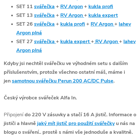
SET 11
svářečka
+
RV Argon
+
kukla profi
SET 13
svářečka
+
RV Argon
+
kukla expert
SET 26
svářečka
+
kukla profi
+
RV Argon
+
lahev
Argon plná
SET 27
svářečka
+
kukla expert
+
RV Argon
+
lahev
Argon plná
Kdyby jsi nechtěl svářečku ve výhodném setu s dalším
příslušenstvím, protože všechno ostatní máš, máme i
jen
samotnou svářečku Perun 200 AC/DC Pulse
.
Český výrobce svářeček Alfa In.
Připojení
do 220 V zásuvky a stačí 16 A jistič. Informace o
jističi a hlavně
jaký mít jistič pro použití svářečky
u nás na
blogu o sváření.. prostě s námi vše jednoduše a kvalitně.