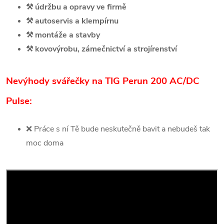
⚒️
údržbu a opravy ve firmě
⚒️
autoservis a klempírnu
⚒️
montáže a stavby
⚒️
kovovýrobu, zámečnictví a strojírenství
Nevýhody svářečky na TIG Perun 200 AC/DC
Pulse:
❌
Práce s ní Tě bude neskutečně bavit a nebudeš tak
moc doma