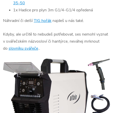
35-50
1x Hadice pro plyn 3m G1/4-G1/4 opředená
Náhradní či delší
TIG hořák
najdeš u nás také.
Kdyby, ale určitě to nebudeš potřebovat, ses nemohl vyznat
v svářečském názvosloví či hantýrce, neváhej mrknout
do
slovníku svářeče
..