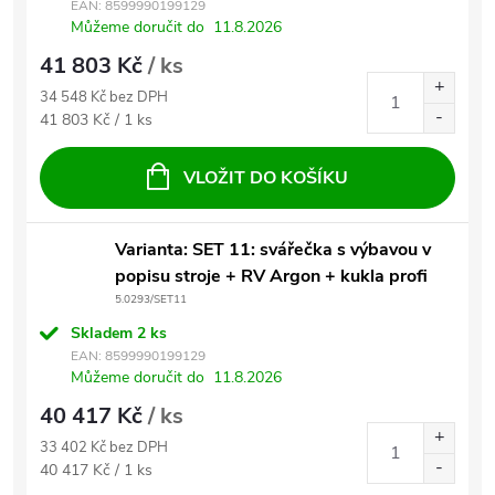
EAN:
8599990199129
Můžeme doručit do
11.8.2026
41 803 Kč
/ ks
34 548 Kč bez DPH
Měrná cena:
41 803 Kč / 1 ks
VLOŽIT DO KOŠÍKU
Varianta: SET 11: svářečka s výbavou v
popisu stroje + RV Argon + kukla profi
5.0293/SET11
Skladem
2 ks
EAN:
8599990199129
Můžeme doručit do
11.8.2026
40 417 Kč
/ ks
33 402 Kč bez DPH
Měrná cena:
40 417 Kč / 1 ks