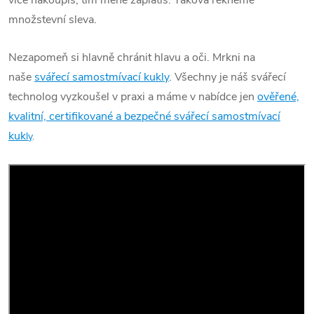
více nakoupíš, tím méně zaplatíš. Taková řekněme
množstevní sleva.
Nezapomeň si hlavně chránit hlavu a oči. Mrkni na
naše
svářecí samostmívací kukly
. Všechny je náš svářecí
technolog vyzkoušel v praxi a máme v nabídce jen
ověřené,
kvalitní, certifikované a bezpečné svářecí samostmívací
kuk
ly
.