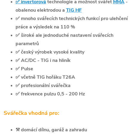
✅
invertorová
technologie a možnost svářet
MMA
-
obalenou elektrodou a
TIG HF
✅
mnoho svářecích technických funkcí pro ulehčení
práce a výsledek na 110 %
✅
široké ale jednoduché nastavení svářecích
parametrů
✅
český výrobek vysoké kvality
✅
AC/DC - TIG i na hliník
✅
Pulse
✅
včetně TIG hořáku T26A
✅
profesionální svářečka
✅ frekvence pulzu 0,5 - 200 Hz
Svářečka vhodná pro:
⚒️
domácí dílnu, garáž a zahradu