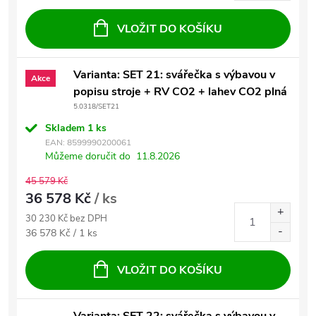
VLOŽIT DO KOŠÍKU
Varianta: SET 21: svářečka s výbavou v
Akce
popisu stroje + RV CO2 + lahev CO2 plná
5.0318/SET21
Skladem
1 ks
EAN:
8599990200061
Můžeme doručit do
11.8.2026
45 579 Kč
36 578 Kč
/ ks
30 230 Kč bez DPH
Měrná cena:
36 578 Kč / 1 ks
VLOŽIT DO KOŠÍKU