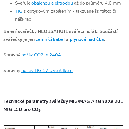
Svařuje
obalenou elektrodou
až do průměru 4,0 mm
TIG
s dotykovým zapálením - takzvané škrtátko či
náškrab
Balení svářečky NEOBSAHUJE svářecí hořák. Součástí
svářečky je jen
zemnící kabel
a
plynová hadička
.
Správný
hořák CO2 je 240A
.
Správný
hořák TIG 17 s ventilkem
.
Technické parametry svářečky MIG/MAG AlfaIn aXe 201
MIG LCD pro CO
:
2