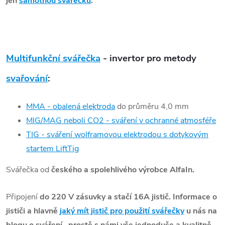
jen
samotnou svářečku
.
Multifunkční svářečka
- invertor pro metody
svařování
:
MMA - obalená elektroda
do průměru 4,0 mm
MIG/MAG neboli CO2 - sváření v ochranné atmosféře
TIG
- sváření wolframovou elektrodou s dotykovým
startem LiftTig
Svářečka od
českého a spolehlivého výrobce AlfaIn.
Připojení
do 220 V zásuvky a stačí 16A jistič. Informace o
jističi a hlavně
jaký mít jistič pro použití svářečky
u nás na
blogu o sváření.. prostě s námi vše jednoduše a kvalitně.