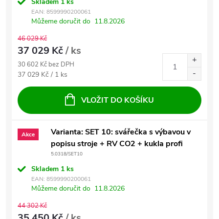
Skladem
1 ks
EAN:
8599990200061
Můžeme doručit do
11.8.2026
46 029 Kč
37 029 Kč
/ ks
30 602 Kč bez DPH
Měrná cena:
37 029 Kč / 1 ks
VLOŽIT DO KOŠÍKU
Varianta: SET 10: svářečka s výbavou v
Akce
popisu stroje + RV CO2 + kukla profi
5.0318/SET10
Skladem
1 ks
EAN:
8599990200061
Můžeme doručit do
11.8.2026
44 302 Kč
35 450 Kč
/ ks