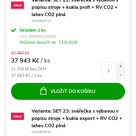
Varianta: SET 22: svářečka s výbavou v
Akce
popisu stroje + kukla profi + RV CO2 +
lahev CO2 plná
5.0318/SET22
Skladem
1 ks
EAN:
8599990200061
Můžeme doručit do
11.8.2026
47 382 Kč
37 943 Kč
/ ks
31 358 Kč bez DPH
Měrná cena:
37 943 Kč / 1 ks
VLOŽIT DO KOŠÍKU
Varianta: SET 23: svářečka s výbavou v
Akce
popisu stroje + kukla expert + RV CO2 +
lahev CO2 plná
5.0318/SET23