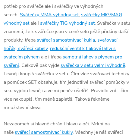
potřeb pro svářeče ale i svářečky ve výhodných
setech.
Svářečky MMA výhodný set
,
svářečky MIG/MAG
výhodný set
ale i
svářečky TIG výhodný set
. Svářečka v setu
znamená, že k svářečce jsou v ceně setu ještě přidány další
produkty, třeba
svářecí samostmívací kukla
,
svařovací
hořák, svářecí kabely
,
redukční ventil k tlakové lahvi s
svářecím plynem
ale i třeba
samotná lahev s plynem pro
sváření
. Celkově pak vyjde
svářečka v setu velmi výhodně
.
Levněji koupíš svářečku v setu. Čím více svařovací techniky
a pomůcek SET obsahuje, tím jednotlivé svářecí pomůcky v
setu vyjdou levněji a velmi peněz ušetříš. Pravidlo zní - čím
více nakoupíš, tím méně zaplatíš. Taková řekněme
množstevní sleva.
Nezapomeň si hlavně chránit hlavu a oči. Mrkni na
naše
svářecí samostmívací kukly
. Všechny je náš svářecí