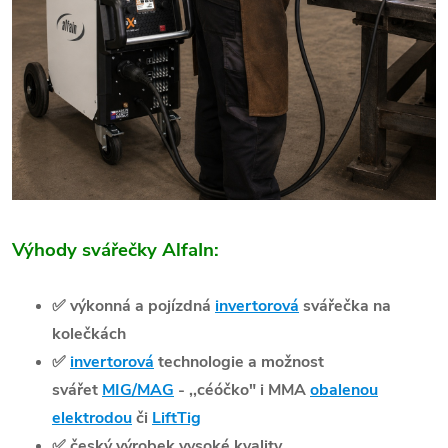
Výhody svářečky AlfaIn:
✅
výkonná a pojízdná
invertorová
svářečka na
kolečkách
✅
invertorová
technologie a možnost
svářet
MIG/MAG
- ,,céóčko" i MMA
obalenou
elektrodou
či
LiftTig
✅
český výrobek vysoké kvality