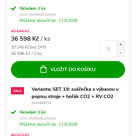
Skladem
1 ks
EAN:
8599990200061
Můžeme doručit do
11.8.2026
45 648 Kč
36 598 Kč
/ ks
30 246 Kč bez DPH
Měrná cena:
36 598 Kč / 1 ks
VLOŽIT DO KOŠÍKU
Varianta: SET 19: svářečka s výbavou v
Akce
popisu stroje + hořák CO2 + RV CO2
5.0318/SET19
Skladem
1 ks
EAN:
8599990200061
Můžeme doručit do
11.8.2026
46 553 Kč