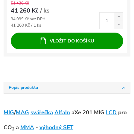
51 436 Kč
41 260 Kč
/ ks
34 099 Kč bez DPH
Měrná cena:
41 260 Kč / 1 ks
VLOŽIT DO KOŠÍKU
Popis produktu
MIG
/
MAG
svářečka
AlfaIn
aXe 201 MIG
LCD
pro
CO
a
MMA
-
výhodný SET
2