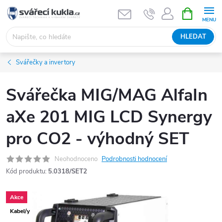
Přejít na obsah
NÁKUPNÍ 
HLEDAT
Svářečky a invertory
Svářečka MIG/MAG AlfaIn
aXe 201 MIG LCD Synergy
pro CO2 - výhodný SET
Neohodnoceno
Podrobnosti hodnocení
Kód produktu:
5.0318/SET2
Akce
Kabel/y