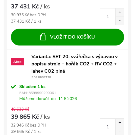
37 431 Kč
/ ks
30 935 Kč bez DPH
Měrná cena:
37 431 Kč / 1 ks
VLOŽIT DO KOŠÍKU
Varianta: SET 20: svářečka s výbavou v
Akce
popisu stroje + hořák CO2 + RV CO2 +
lahev CO2 plná
5.0318/SET20
Skladem
1 ks
EAN:
8599990200061
Můžeme doručit do
11.8.2026
49 633 Kč
39 865 Kč
/ ks
32 946 Kč bez DPH
Měrná cena:
39 865 Kč / 1 ks