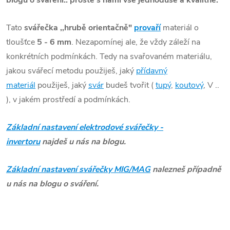
Tato
svářečka ,,hrubě orientačně"
provaří
materiál o
tloušťce
5 - 6 mm
. Nezapomínej ale, že vždy záleží na
konkrétních podmínkách. Tedy na svařovaném materiálu,
jakou svářecí metodu použiješ, jaký
přídavný
materiál
použiješ, jaký
svár
budeš tvořit (
tupý
,
koutový
, V ..
), v jakém prostředí a podmínkách.
Základní nastavení elektrodové svářečky -
invertoru
najdeš u nás na blogu.
Základní nastavení svářečky MIG/MAG
nalezneš případně
u nás na blogu o sváření.