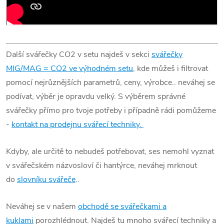
Další svářečky CO2 v setu najdeš v sekci
svářečky
MIG/MAG = CO2 ve výhodném setu
, kde můžeš i filtrovat
pomocí nejrůznějších parametrů, ceny, výrobce.. neváhej se
podívat, výběr je opravdu velký. S výběrem správné
svářečky přímo pro tvoje potřeby i případně rádi pomůžeme
-
kontakt na prodejnu svářecí techniky.
Kdyby, ale určitě to nebudeš potřebovat, ses nemohl vyznat
v svářečském názvosloví či hantýrce, neváhej mrknout
do
slovníku svářeče
..
Neváhej se v našem
obchodě se svářečkami a
kuklami
porozhlédnout. Najdeš tu mnoho svářecí techniky a