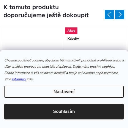
K tomuto produktu
doporučujeme ještě dokoupit
Akce
Kabel/y
Chceme používat cookies, abychom Vám umožnili pohodlné prohlížení webu a
díky analýze provozu ho neustále zlepšovali. Dejte nám, prosím, souhlas.
–21 %
Žádné informace o Vás se nikam neuloží a tím je ani nikomu neposkytneme.
41 594 Kč
Více
informací
zde.
Nastavení
Svářecí rukavice LUXWELD
Svářečka MIG/MAG AlfaIn aXe
201 MIG LCD Synergy pro CO2
203 Kč
32 594 Kč
Souhlasím
Měrná cena:
Měrná cena:
203 Kč / 1 ks
32 594 Kč / 1 ks
Skladem
24 pár
Skladem
1 ks