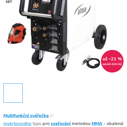
SET
až –21 %
od 43 397 Kč
Multifunkční svářečka
✅
invertorového
typu
pro
svařování
metodou
MMA
- obalená