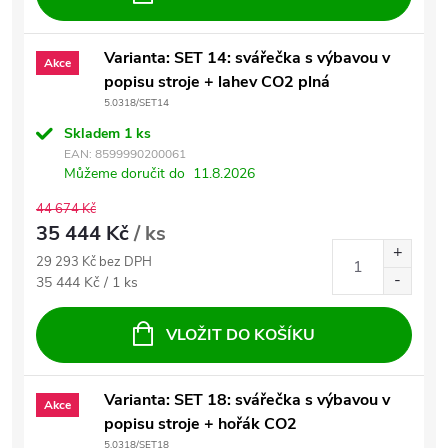
Varianta: SET 14: svářečka s výbavou v
Akce
popisu stroje + lahev CO2 plná
5.0318/SET14
Skladem
1 ks
EAN:
8599990200061
Můžeme doručit do
11.8.2026
44 674 Kč
35 444 Kč
/ ks
29 293 Kč bez DPH
Měrná cena:
35 444 Kč / 1 ks
VLOŽIT DO KOŠÍKU
Varianta: SET 18: svářečka s výbavou v
Akce
popisu stroje + hořák CO2
5.0318/SET18