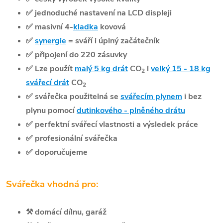
✅
jednoduché nastavení na LCD displeji
✅
masivní 4-
kladka
kovová
✅
synergie
= sváří i úplný začátečník
✅
připojení do 220 zásuvky
✅
Lze použít
malý 5 kg
drát
CO
i
velký 15 - 18 kg
2
svářecí
drát
CO
2
✅
svářečka použitelná se
svářecím plynem
i bez
plynu pomocí
dutinkového - plněného drátu
✅
perfektní svářecí vlastnosti a výsledek práce
✅
profesionální svářečka
✅
doporučujeme
Svářečka vhodná pro:
⚒️
domácí dílnu, garáž