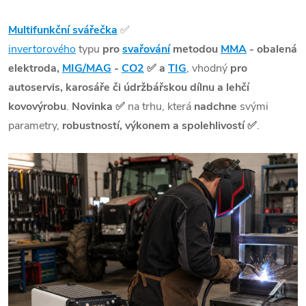
Multifunkční svářečka
✅
invertorového
typu
pro
svařování
metodou
MMA
- obalená
elektroda,
MIG/MAG
-
CO2
✅
a
TIG
, vhodný
pro
autoservis, karosáře či údržbářskou dílnu a lehčí
kovovýrobu
.
Novinka
✅
na trhu, která
nadchne
svými
parametry,
robustností, výkonem a spolehlivostí
✅
.