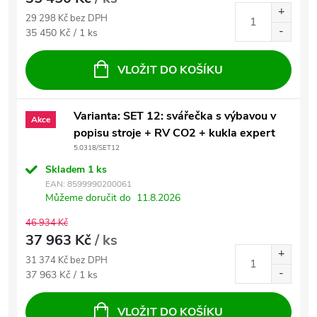
29 298 Kč bez DPH
Měrná cena:
35 450 Kč / 1 ks
VLOŽIT DO KOŠÍKU
Varianta: SET 12: svářečka s výbavou v
Akce
popisu stroje + RV CO2 + kukla expert
5.0318/SET12
Skladem
1 ks
EAN:
8599990200061
Můžeme doručit do
11.8.2026
46 934 Kč
37 963 Kč
/ ks
31 374 Kč bez DPH
Měrná cena:
37 963 Kč / 1 ks
VLOŽIT DO KOŠÍKU