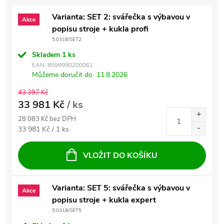
Varianta: SET 2: svářečka s výbavou v
Akce
popisu stroje + kukla profi
5.0318/SET2
Skladem
1 ks
EAN:
8599990200061
Můžeme doručit do
11.8.2026
43 397 Kč
33 981 Kč
/ ks
28 083 Kč bez DPH
Měrná cena:
33 981 Kč / 1 ks
VLOŽIT DO KOŠÍKU
Varianta: SET 5: svářečka s výbavou v
Akce
popisu stroje + kukla expert
5.0318/SET5