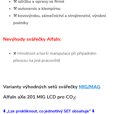
⚒️
údržbu a opravy ve firmě
⚒️
autoservis a klempírnu
⚒️
kovovýrobu, zámečnictví a strojírenství, výrobní
podniky
Nevýhody svářečky AlfaIn:
❌
Hmotnost a horší manipulace při případném
převozu na jiné pracoviště
Varianty výhodných setů svářečky
MIG/MAG
AlfaIn aXe 201 MIG LCD pro CO
:
2
⬇️ „Lze prokliknout, co jednotlivý SET obsahuje” ⬇️