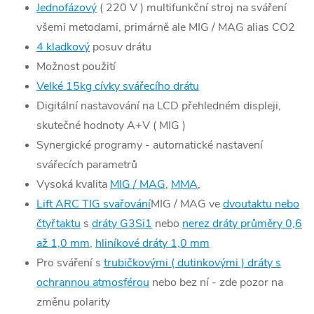
Jednofázový
( 220 V ) multifunkční stroj na sváření
všemi metodami, primárně ale MIG / MAG alias CO2
4 kladkový
posuv drátu
Možnost použití
Velké 15kg cívky svářecího drátu
Digitální nastavování na LCD přehledném displeji,
skutečné hodnoty A+V ( MIG )
Synergické programy - automatické nastavení
svářecích parametrů
Vysoká kvalita
MIG / MAG
,
MMA
,
Lift ARC TIG svařování
MIG / MAG ve
dvoutaktu nebo
čtyřtaktu
s
dráty G3Si1
nebo
nerez dráty průměry 0,6
až 1,0 mm
,
hliníkové dráty 1,0 mm
Pro sváření s
trubičkovými ( dutinkovými ) dráty s
ochrannou atmosférou
nebo bez ní - zde pozor na
změnu polarity