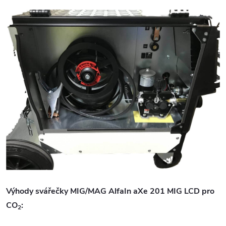
Výhody svářečky MIG/MAG AlfaIn aXe 201 MIG LCD pro
CO
:
2