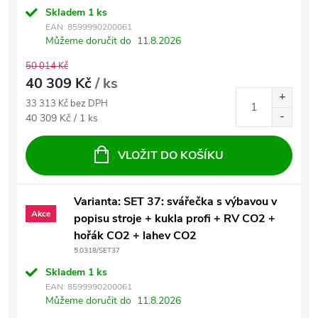
Skladem
1 ks
EAN:
8599990200061
Můžeme doručit do
11.8.2026
50 014 Kč
40 309 Kč
/ ks
33 313 Kč bez DPH
Měrná cena:
40 309 Kč / 1 ks
VLOŽIT DO KOŠÍKU
Varianta: SET 37: svářečka s výbavou v
Akce
popisu stroje + kukla profi + RV CO2 +
hořák CO2 + lahev CO2
5.0318/SET37
Skladem
1 ks
EAN:
8599990200061
Můžeme doručit do
11.8.2026