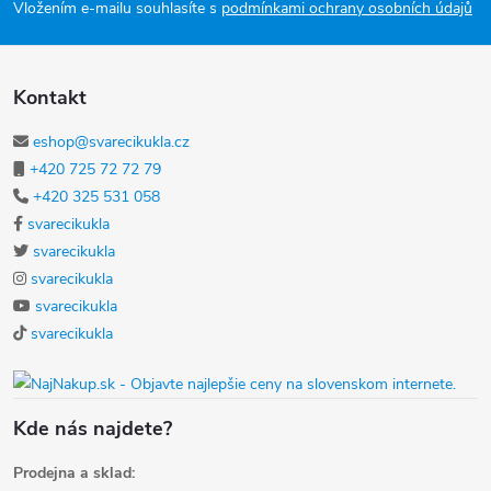
Vložením e-mailu souhlasíte s
podmínkami ochrany osobních údajů
Kontakt
eshop@svarecikukla.cz
+420 725 72 72 79
+420 325 531 058
svarecikukla
svarecikukla
svarecikukla
svarecikukla
svarecikukla
Kde nás najdete?
Prodejna a sklad: