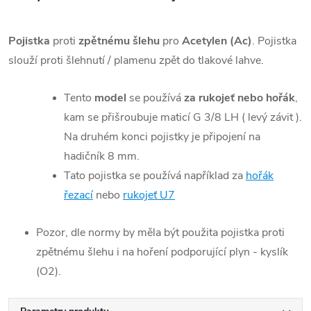
Pojistka
proti
zpětnému šlehu
pro
Acetylen (Ac)
. Pojistka
slouží proti šlehnutí / plamenu zpět do tlakové lahve.
Tento
model
se používá
za rukojeť nebo hořák
,
kam se přišroubuje maticí G 3/8 LH ( levý závit ).
Na druhém konci pojistky je připojení na
hadičník 8 mm.
Tato pojistka se používá například za
hořák
řezací
nebo
rukojeť U7
Pozor, dle normy by měla být použita pojistka proti
zpětnému šlehu i na hoření podporující plyn - kyslík
(O2).