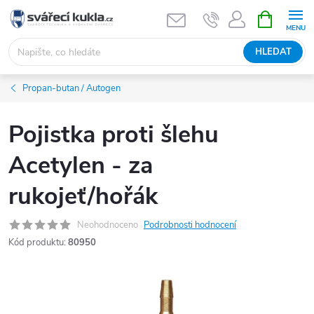
Přejít na obsah
NÁKUPNÍ 
HLEDAT
Propan-butan / Autogen
Pojistka proti šlehu
Acetylen - za
rukojeť/hořák
Neohodnoceno
Podrobnosti hodnocení
Kód produktu:
80950