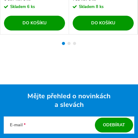
Skladem
6 ks
Skladem
8 ks
DO KOŠÍKU
DO KOŠÍKU
Mějte přehled o novinkách
a slevách
Zápatí
E-mail
ODEBÍRAT