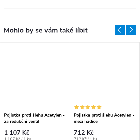
Pojistka proti šlehu Acetylen -
Pojistka proti šlehu Acetylen -
za redukční ventil
mezi hadice
1 107 Kč
712 Kč
Měrná cena:
Měrná cena:
1 107 Kč / 1 ks
712 Kč / 1 ks