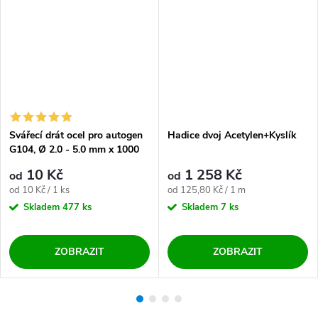
Svářecí drát ocel pro autogen
Hadice dvoj Acetylen+Kyslík
G104, Ø 2.0 - 5.0 mm x 1000
mm
10 Kč
1 258 Kč
od
od
Měrná cena:
Měrná cena:
od 10 Kč / 1 ks
od 125,80 Kč / 1 m
Skladem
477 ks
Skladem
7 ks
ZOBRAZIT
ZOBRAZIT