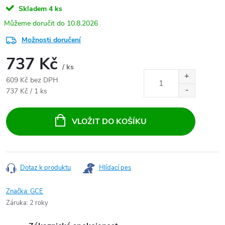
Skladem
4 ks
10.8.2026
Možnosti doručení
737 Kč
/ ks
609 Kč bez DPH
Měrná cena:
737 Kč / 1 ks
VLOŽIT DO KOŠÍKU
Dotaz k produktu
Hlídací pes
Značka:
GCE
Záruka
:
2 roky