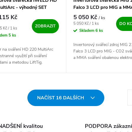
torová svářečka iWELD HD
Invertorová svářečka MIG 
ultiArc - výhodný SET
Falco 3 LCD pro MIG a MM
115 Kč
5 050 Kč
/ ks
Měrná cena:
5 050 Kč / 1 ks
DO K
ZOBRAZIT
ena:
5 Kč / 1 ks
Skladem
6 ks
adem
5 ks
Invertorový svářecí zdroj MIG 2
r na sváření HD 220 MultiArc
Falco 3 LCD pro MIG - CO2 svá
stranné využití při sváření
a MMA sváření obalenou elektr
dami a metodou LiftTig.
Svářečka invertorového typu, ří
ivý IGBT invertorový profi zdroj
-bitovým procesorem....
ým výkonem a zatěžovateli,...
St
NAČÍST 16 DALŠÍCH
NADŠENÍ kvalitou
PODPORA zákazn