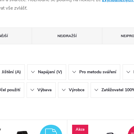
at vše zvlášť.
ĚJŠÍ
NEJDRAŽŠÍ
NEJPR
Jištění (A)
Napájení (V)
Pro metodu sváření
čel použití
Výbava
Výrobce
Zatěžovatel 100
y
Akce
ZDARMA