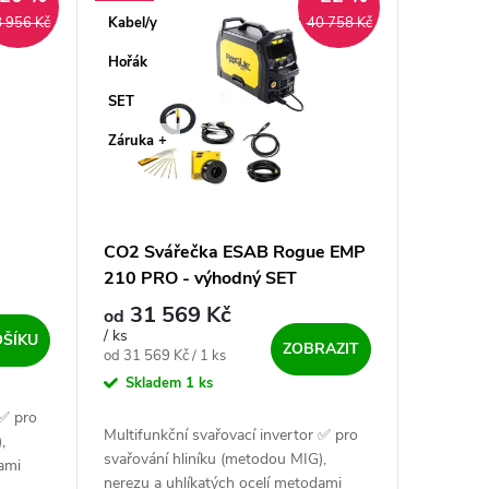
Kabel/y
 956 Kč
40 758 Kč
Hořák
SET
Záruka +
CO2 Svářečka ESAB Rogue EMP
210 PRO - výhodný SET
31 569 Kč
od
/ ks
OŠÍKU
ZOBRAZIT
Měrná cena:
od 31 569 Kč / 1 ks
Skladem
1 ks
 ✅ pro
Multifunkční svařovací invertor ✅ pro
,
svařování hliníku (metodou MIG),
ami
nerezu a uhlíkatých ocelí metodami