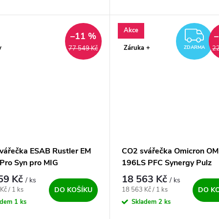
a. Intuitivní ovládání a nastavení
MIG/MAG, FCAW, Lift TIG DC 
ch parametrů na...
Další z řady profesionálních stroj
Akce
Z
–11 %
y
Záruka +
77 549 Kč
22
ZDARMA
vářečka ESAB Rustler EM
CO2 svářečka Omicron OM
Pro Syn pro MIG
196LS PFC Synergy Pulz
59 Kč
18 563 Kč
/ ks
/ ks
ena:
Měrná cena:
Kč / 1 ks
18 563 Kč / 1 ks
DO KOŠÍKU
DO K
adem
1 ks
Skladem
2 ks