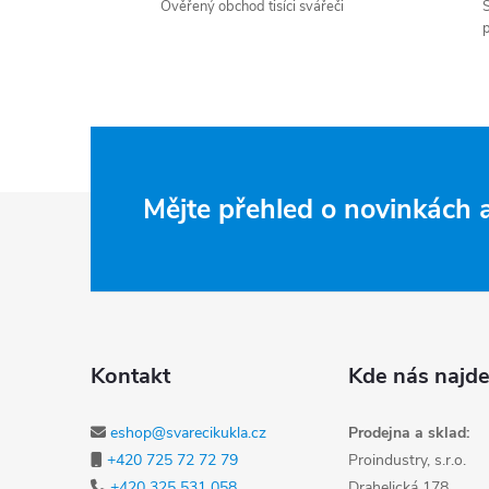
Ověřený obchod tisíci svářeči
S
p
Zápatí
Mějte přehled o novinkách
Kontakt
Kde nás najde
eshop@svarecikukla.cz
Prodejna a sklad:
+420 725 72 72 79
Proindustry, s.r.o.
+420 325 531 058
Drahelická 178