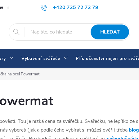
+420 725 72 72 79
me
Doprava a platba
Proč nakupovat u nás
Svářečky a vybaven
eshop@svarecikukla.cz
HLEDAT
ory
Vybavení svářeče
Příslušenství nejen pro svář
čka na ocel Powermat
 Powermat
 pověstí. Tou je nízká cena za svářečku. Svářečku, ne lepítko z
ás vybereš (jak a podle čeho vybírat si můžeš ověřit třeba
blog
í a svářeče. Rozhodně se podívej na některé ze
zvýhodněných 