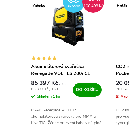
Kabel/y
Hořák
100 493 Kč
ZDARMA
Akumulátorová svářečka
CO2 i
Renegade VOLT ES 200i CE
Pocke
včetn
85 397 Kč
20 0
/ ks
Měrná cena:
Měrná c
85 397 Kč / 1 ks
20 056 
DO KOŠÍKU
Skladem
1 ks
Vyp
ESAB Renegade VOLT ES
CO2 in
akumulátorová svářečka pro MMA a
pro vš
Live TIG. Žádné omezení kabely ✅, plně
synergi