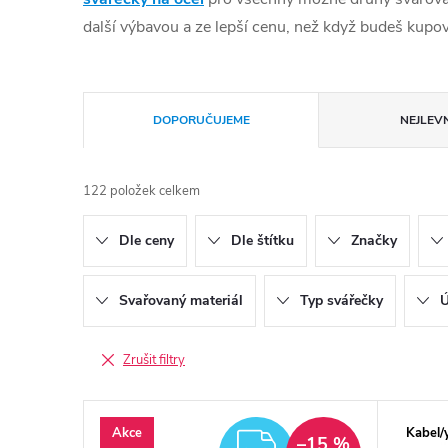
další výbavou a ze lepší cenu, než když budeš kupov
Řazení produktů
DOPORUČUJEME
NEJLEVN
122
položek celkem
Dle ceny
Dle štítku
Značky
Svařovaný materiál
Typ svářečky
Ú
Zrušit filtry
Výpis produktů
Akce
Kabel/
ZDARMA
–15 %