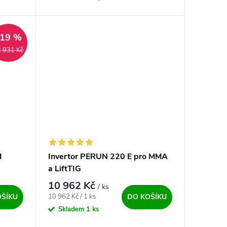
a MMA.
MIG/MAG, FCAW, Lift TIG DC a MMA.
ů...
Další z řady profesionálních strojů...
DARMA
–19 %
 931 Kč
I
Invertor PERUN 220 E pro MMA
a LiftTIG
10 962 Kč
/ ks
Měrná cena:
10 962 Kč / 1 ks
OŠÍKU
DO KOŠÍKU
Skladem
1 ks