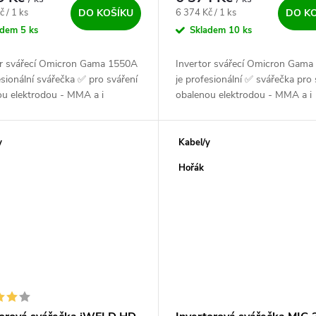
ena:
Měrná cena:
č / 1 ks
6 374 Kč / 1 ks
DO KOŠÍKU
DO K
adem
5 ks
Skladem
10 ks
or svářecí Omicron Gama 1550A
Invertor svářecí Omicron Gam
esionální svářečka ✅ pro sváření
je profesionální ✅ svářečka pro 
ou elektrodou - MMA a i
obalenou elektrodou - MMA a i
u TIG. Výkonný, český a vysoce
metodou TIG. Výkonný, český ✅
ivý ✅ zdroj pro všechny...
vysoce spolehlivý zdroj pro všec
y
Kabel/y
Hořák