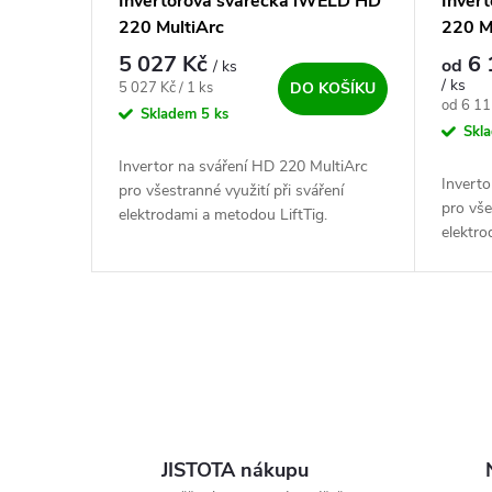
Invertorová svářečka iWELD HD
Inver
220 MultiArc
220 M
5 027 Kč
6 
od
/ ks
/ ks
Měrná cena:
5 027 Kč / 1 ks
DO KOŠÍKU
Měrná c
od 6 11
Skladem
5 ks
Skl
Invertor na sváření HD 220 MultiArc
Inverto
pro všestranné využití při sváření
pro vše
elektrodami a metodou LiftTig.
elektro
Spolehlivý IGBT invertorový profi zdroj
Spolehl
s vysokým výkonem a zatěžovateli,...
s vysok
Ovládací prvky výpisu
JISTOTA nákupu