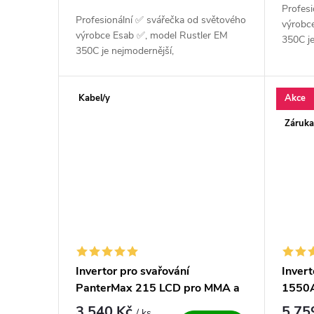
Profes
Profesionální ✅ svářečka od světového
výrobc
výrobce Esab ✅, model Rustler EM
350C je
350C je nejmodernější,
výkonn
výkonná, svářečka invertorového
typu pr
typu pro sváření v ochranné
atmosfé
atmosféře...
Kabel/y
Akce
Záruka
Invertor pro svařování
Inver
PanterMax 215 LCD pro MMA a
1550A
LiftTIG
3 540 Kč
5 75
/ ks