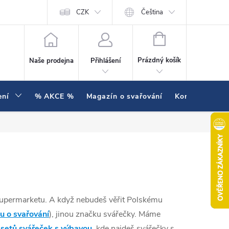
í testujeme v praxi
Hodnocení obchodu
CZK
Čeština
NÁKUPNÍ KOŠÍK
Prázdný košík
Naše prodejna
Přihlášení
ení
% AKCE %
Magazín o svařování
Kontakty
e supermarketu. A když nebudeš věřit Polskému
u o svařování
), jinou značku svářečky. Máme
setů svářeček s výbavou
, kde najdeš svářečky s