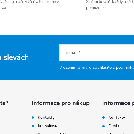
váření je naše vášeň a testujeme v
S námi to svaří každý a rádi
raxi
pomůžeme
E-mail
a slevách
Vložením e-mailu souhlasíte s
podmínka
te?
Informace pro nákup
Informace 
Kontakty
Kontakty
Jak balíme
O nás