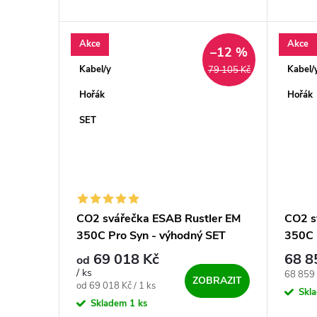
přenosná svářečka s bombastickou
svářečk
funkcí HYBRID✅. Špičkový stroj pro
svářecí
profíky. Nová...
Akce
Akce
–12 %
Kabel/y
Kabel/
79 105 Kč
Hořák
Hořák
SET
CO2 svářečka ESAB Rustler EM
CO2 s
350C Pro Syn - výhodný SET
350C 
69 018 Kč
68 8
od
/ ks
Měrná c
68 859 
ZOBRAZIT
Měrná cena:
od 69 018 Kč / 1 ks
Skl
Skladem
1 ks