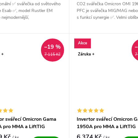
ionální ✅ svářečka od světového
CO2 svářečka Omicron OMI 19
e Esab ✅, model Rustler EM
PFC je svářečka MIG/MAG nebo
 nejmodernější,
s funkcí synergie ✅. Velmi oblíb
á, svářečka invertorového
svářečka vhodná do dílny, údržb
o sváření v ochranné
domácnosti a lehkou výrobu ✅.
ře...
Vysoce...
Akce
–19 %
 +
Záruka +
7 115 Kč
7
tor svářecí Omicron Gama
Invertor svářecí Omicron 
 pro MMA a LiftTIG
1950A pro MMA a LiftTIG
9 Kč
6 374 Kč
/ ks
/ ks