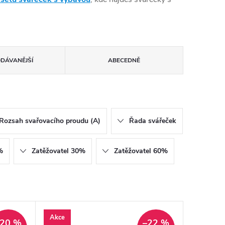
ODÁVANĚJŠÍ
ABECEDNĚ
Rozsah svařovacího proudu (A)
Řada svářeček
%
Zatěžovatel 30%
Zatěžovatel 60%
Akce
–20 %
–22 %