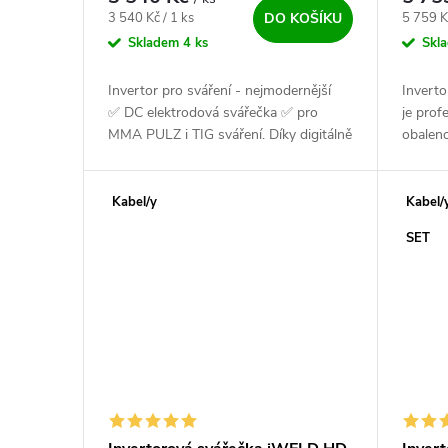
Měrná cena:
Měrná c
3 540 Kč / 1 ks
5 759 K
DO KOŠÍKU
Skladem
4 ks
Skl
Invertor pro sváření - nejmodernější
Invert
✅ DC elektrodová svářečka ✅ pro
je prof
MMA PULZ i TIG sváření. Díky digitálně
obalen
řízeným svařovacím vlastnostem, nízké
metodo
hmotnosti,...
spolehl
Kabel/y
Kabel/
SET