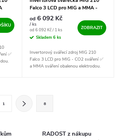
210
Invertorová svářečka MIG 210
A
Falco 3 LCD pro MIG a MMA -
výhodný SET
6 092 Kč
od
/ ks
OŠÍKU
ZOBRAZIT
Měrná cena:
od 6 092 Kč / 1 ks
Skladem
6 ks
10
Invertorový svářecí zdroj MIG 210
ření ✅
Falco 3 LCD pro MIG - CO2 sváření ✅
odou.
a MMA sváření obalenou elektrodou.
zená 32
Svářečka invertorového typu, řízená 32
-bitovým procesorem....
ránkování
1
8
íkům
RADOST z nákupu