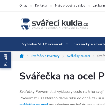
Přejít na obsah
O nás
Kontakty
Naše prodejna a sklad
Jak balí
Výhodné SETY svářeček
Svářečky a invert
Poradit
Svářečky a invertory
Svářečky na ocel
Sváře
Domů
Svářečka na ocel
Svářečky Powermat si vyšlapaly cestu na trhu svojí
Powermatu, za kterého dáme ruku do ohně, tak si u n
svářečky na ocel
pro všechny možné druhy svařován