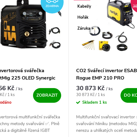
Kabel/y
38
ZDARMA
Hořák
Záruka +
nvertorová svářečka
CO2 Svářecí invertor ESAB
tMig 225 OLED Synergic
Rogue EMP 210 PRO
ě hořáku
56 Kč
30 873 Kč
/ ks
/ ks
ena:
Měrná cena:
Kč / 1 ks
30 873 Kč / 1 ks
ZOBRAZIT
DO K
rodáno
Skladem
1 ks
vertorová multifunkční svářečka
Multifunkční svařovací invertor
echny metody svařování ✅. Plně
svařování hliníku (metodou MIG)
cká a digitálně řízená IGBT
nerezu a uhlíkatých ocelí metod