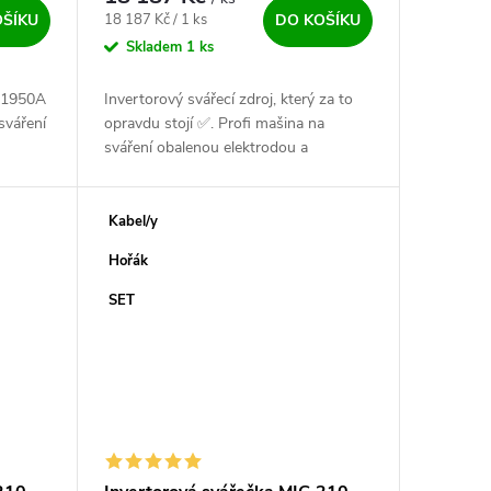
Měrná cena:
18 187 Kč / 1 ks
OŠÍKU
DO KOŠÍKU
Skladem
1 ks
a 1950A
Invertorový svářecí zdroj, který za to
sváření
opravdu stojí ✅. Profi mašina na
sváření obalenou elektrodou a
 a
LiftTigem. Německá kvalita vyráběná
hny...
zlatýma ručičkama ✅ v České
Republice....
Kabel/y
Hořák
SET