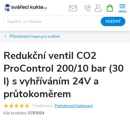
Přejít na obsah
NÁKUPNÍ 
HLEDAT
Příslušenství nejen pro sváření
Redukční ventil CO2
ProControl 200/10 bar (30
l) s vyhříváním 24V a
průtokoměrem
1 hodnocení
Podrobnosti hodnocení
Kód produktu:
0783054