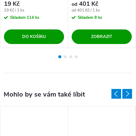
19 Kč
401 Kč
od
Měrná cena:
Měrná cena:
19 Kč / 1 ks
od 401 Kč / 1 ks
Skladem
114 ks
Skladem
8 ks
DO KOŠÍKU
ZOBRAZIT