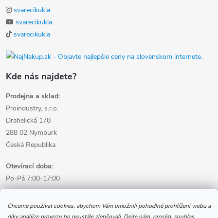
svarecikukla
svarecikukla
svarecikukla
Kde nás najdete?
Prodejna a sklad:
Proindustry, s.r.o.
Drahelická 178
288 02 Nymburk
Česká Republika
Otevírací doba:
Po-Pá 7:00-17:00
Informace pro nákup
Chceme používat cookies, abychom Vám umožnili pohodlné prohlížení webu a
díky analýze provozu ho neustále zlepšovali. Dejte nám, prosím, souhlas.