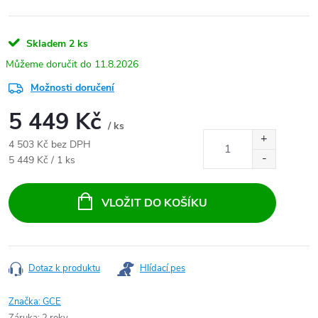
Skladem
2 ks
11.8.2026
Možnosti doručení
5 449 Kč
/ ks
4 503 Kč bez DPH
Měrná cena:
5 449 Kč / 1 ks
VLOŽIT DO KOŠÍKU
Dotaz k produktu
Hlídací pes
Značka:
GCE