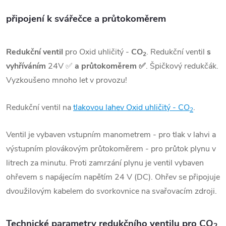
připojení k svářečce a průtokoměrem
Redukční ventil
pro Oxid uhličitý -
CO
. Redukční ventil
s
2
vyhříváním
24V
✅
a průtokoměrem
✅
. Špičkový redukčák.
Vyzkoušeno mnoho let v provozu!
Redukční ventil na
tlakovou lahev Oxid uhličitý - CO
.
2
Ventil je vybaven vstupním manometrem - pro tlak v lahvi a
výstupním plovákovým průtokoměrem - pro průtok plynu v
litrech za minutu. Proti zamrzání plynu je ventil vybaven
ohřevem s napájecím napětím 24 V (DC). Ohřev se připojuje
dvoužilovým kabelem do svorkovnice na svařovacím zdroji.
Technické parametry redukčního ventilu pro CO
2