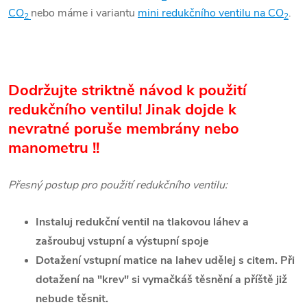
CO
nebo máme i variantu
mini redukčního ventilu na CO
.
2
2
Dodržujte striktně návod k použití
redukčního ventilu! Jinak dojde k
nevratné poruše membrány nebo
manometru !!
Přesný postup pro použití redukčního ventilu:
Instaluj redukční ventil na tlakovou láhev a
zašroubuj vstupní a výstupní spoje
Dotažení vstupní matice na lahev udělej s citem. Při
dotažení na "krev" si vymačkáš těsnění a příště již
nebude těsnit.