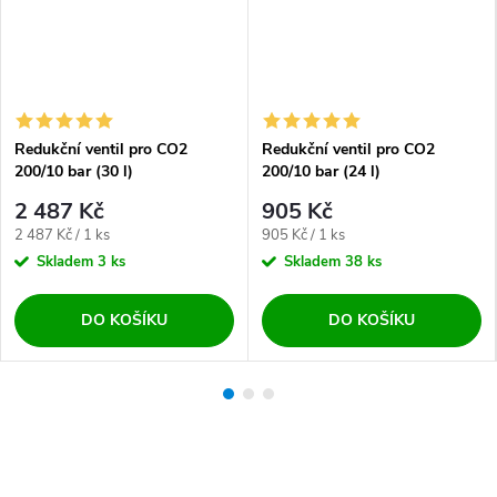
Redukční ventil pro CO2
Redukční ventil pro CO2
200/10 bar (30 l)
200/10 bar (24 l)
2 487 Kč
905 Kč
Měrná cena:
Měrná cena:
2 487 Kč / 1 ks
905 Kč / 1 ks
Skladem
3 ks
Skladem
38 ks
DO KOŠÍKU
DO KOŠÍKU