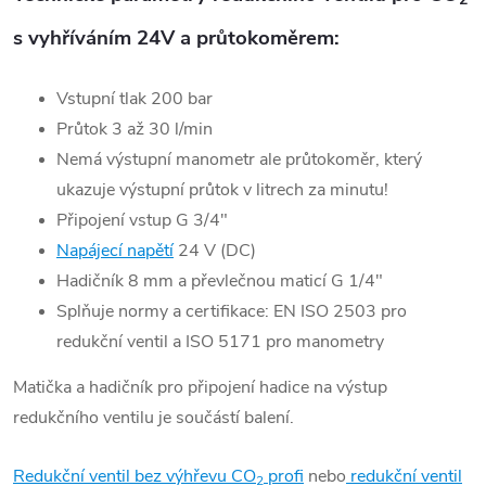
s vyhříváním 24V a průtokoměrem:
Vstupní tlak 200 bar
Průtok 3 až 30 l/min
Nemá výstupní manometr ale průtokoměr, který
ukazuje výstupní průtok v litrech za minutu!
Připojení vstup G 3/4"
Napájecí napětí
24 V (DC)
Hadičník 8 mm a převlečnou maticí G 1/4"
Splňuje normy a certifikace: EN ISO 2503 pro
redukční ventil a ISO 5171 pro manometry
Matička a hadičník pro připojení hadice na výstup
redukčního ventilu je součástí balení.
Redukční ventil bez výhřevu CO
profi
nebo
redukční ventil
2