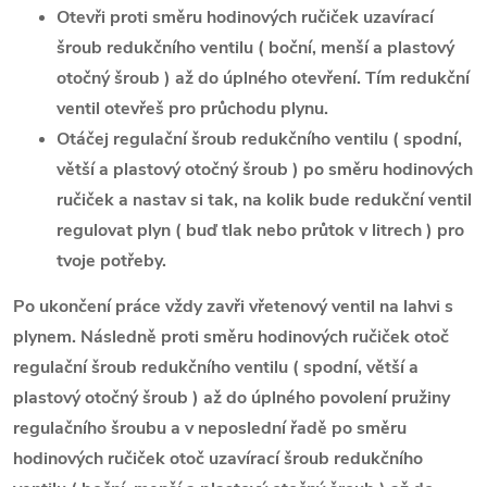
Otevři proti směru hodinových ručiček uzavírací
šroub redukčního ventilu ( boční, menší a plastový
otočný šroub ) až do úplného otevření. Tím redukční
ventil otevřeš pro průchodu plynu.
Otáčej regulační šroub redukčního ventilu ( spodní,
větší a plastový otočný šroub ) po směru hodinových
ručiček a nastav si tak, na kolik bude redukční ventil
regulovat plyn ( buď tlak nebo průtok v litrech ) pro
tvoje potřeby.
Po ukončení práce vždy zavři vřetenový ventil na lahvi s
plynem. Následně proti směru hodinových ručiček otoč
regulační šroub redukčního ventilu ( spodní, větší a
plastový otočný šroub ) až do úplného povolení pružiny
regulačního šroubu a v neposlední řadě po směru
hodinových ručiček otoč uzavírací šroub redukčního