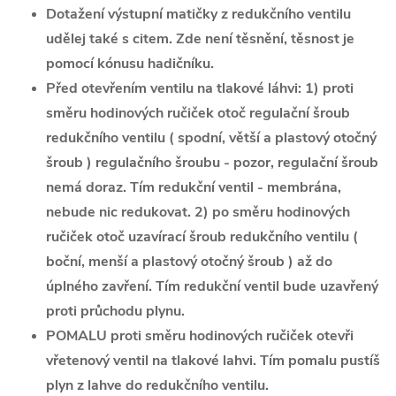
Dotažení výstupní matičky z redukčního ventilu
udělej také s citem. Zde není těsnění, těsnost je
pomocí kónusu hadičníku.
Před otevřením ventilu na tlakové láhvi: 1) proti
směru hodinových ručiček otoč regulační šroub
redukčního ventilu ( spodní, větší a plastový otočný
šroub ) regulačního šroubu - pozor, regulační šroub
nemá doraz. Tím redukční ventil - membrána,
nebude nic redukovat. 2) po směru hodinových
ručiček otoč uzavírací šroub redukčního ventilu (
boční, menší a plastový otočný šroub ) až do
úplného zavření. Tím redukční ventil bude uzavřený
proti průchodu plynu.
POMALU proti směru hodinových ručiček otevři
vřetenový ventil na tlakové lahvi. Tím pomalu pustíš
plyn z lahve do redukčního ventilu.