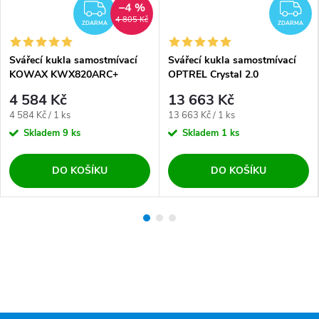
–4 %
DARMA
ZDARMA
Z
4 805 Kč
ZDARMA
ZDARMA
Svářecí kukla samostmívací
Svářecí kukla samostmívací
KOWAX KWX820ARC+
OPTREL Crystal 2.0
4 584 Kč
13 663 Kč
Měrná cena:
Měrná cena:
4 584 Kč / 1 ks
13 663 Kč / 1 ks
Skladem
9 ks
Skladem
1 ks
DO KOŠÍKU
DO KOŠÍKU