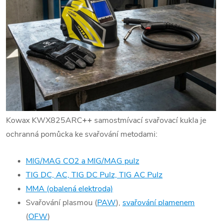
Kowax KWX825ARC
++
samostmívací svařovací kukla je
ochranná pomůcka ke svařování metodami:
MIG/MAG CO2 a MIG/MAG pulz
TIG DC, AC, TIG DC Pulz, TIG AC Pulz
MMA (obalená elektroda)
Svařování plasmou (
PAW
),
svařování plamenem
(
OFW
)