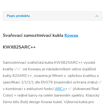
Popis produktu
Svařovací samoztmívací kukla
Kowax
KWX825ARC++
Samostmívací svářečská kukla KWX825ARC++ vysoké
kvality ✅✅ od Kowaxu je následovníkem velice úspěšné
kukly 820ARC++, osazena je filtrem s optickou kvalitou o
specifikaci 1/1/1/1 dle EN379 (maximální ochrana zraku) ✅
v kombinaci s exkluzivní funkcí
ARC+
+ ✅ (Advanced Real
Color) = reálné barvy na celém barevném spektru. Klasický
černo bílo žlutý design Kowax kukel. Výborná kukla pro