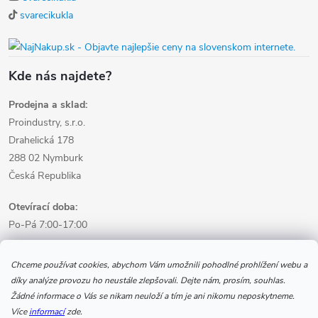
svarecikukla
Kde nás najdete?
Prodejna a sklad:
Proindustry, s.r.o.
Drahelická 178
288 02 Nymburk
Česká Republika
Otevírací doba:
Po-Pá 7:00-17:00
Informace pro nákup
Chceme používat cookies, abychom Vám umožnili pohodlné prohlížení webu a
díky analýze provozu ho neustále zlepšovali. Dejte nám, prosím, souhlas.
Žádné informace o Vás se nikam neuloží a tím je ani nikomu neposkytneme.
Informace pro Vás
Více
informací
zde.