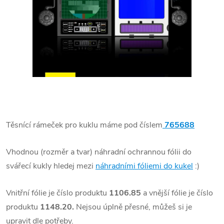
Těsnící rámeček pro kuklu máme pod číslem
765688
Vhodnou (rozměr a tvar) náhradní ochrannou fólii do
svářecí kukly hledej mezi
náhradními fóliemi do kukel
:)
Vnitřní fólie je číslo produktu
1106.85
a vnější fólie je číslo
produktu
1148.20.
Nejsou úplně přesné, můžeš si je
upravit dle potřeby.