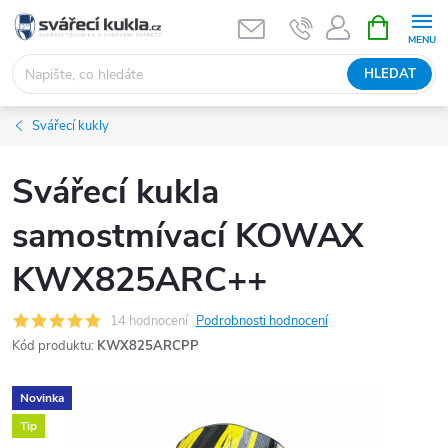
Přejít na obsah
NÁKUPNÍ 
HLEDAT
Svářecí kukly
Svářecí kukla
samostmívací KOWAX
KWX825ARC++
14 hodnocení
Podrobnosti hodnocení
Kód produktu:
KWX825ARCPP
Novinka
Tip