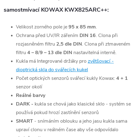
samostmívací KOWAX KWX825ARC++:
Velikost zorného pole je
95 x 85 mm
.
Ochrana před UV/IR zářením
DIN 16
. Clona při
rozjasněném filtru
2,5 dle DIN
. Clona při ztmaveném
filtru
4 – 8
/
9 – 13
dle DIN
nastavitelná interně.
Kukla má Integrované držáky pro
zvětšovací -
dioptrická skla do svářecích kukel
Počet optických senzorů svářecí kukly Kowax:
4 + 1
senzor okolí
Reálné barvy
DARK -
kukla se chová jako klasické sklo - systém se
používá pokud hrozí zastínění senzorů
SMART
- snímáním oblouku a jeho jasu kukla sama
upraví clonu v reálném čase aby vše odpovídalo