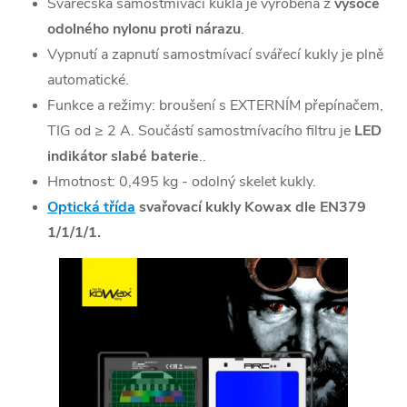
Svářečská samostmívací kukla je vyrobena z
vysoce
odolného nylonu proti nárazu
.
Vypnutí a zapnutí samostmívací svářecí kukly je plně
automatické.
Funkce a režimy: broušení s EXTERNÍM přepínačem,
TIG od ≥ 2 A. Součástí samostmívacího filtru je
LED
indikátor slabé baterie
..
Hmotnost: 0,495 kg - odolný skelet kukly.
Optická třída
svařovací kukly Kowax dle EN379
1/1/1/1.