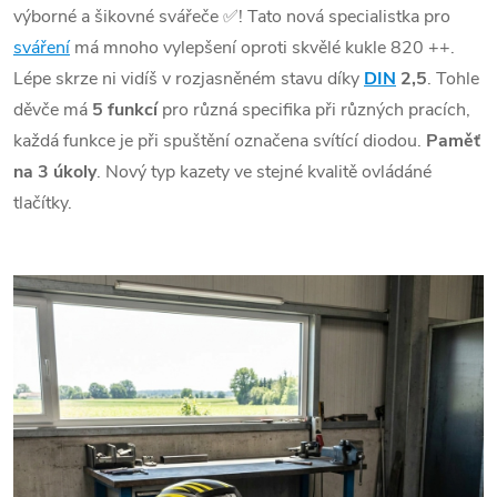
výborné a šikovné svářeče ✅! Tato nová specialistka pro
sváření
má mnoho vylepšení oproti skvělé kukle 820 ++.
Lépe skrze ni vidíš v rozjasněném stavu díky
DIN
2,5
. Tohle
děvče má
5 funkcí
pro různá specifika při různých pracích,
každá funkce je při spuštění označena svítící diodou.
Paměť
na 3 úkoly
. Nový typ kazety ve stejné kvalitě ovládáné
tlačítky.