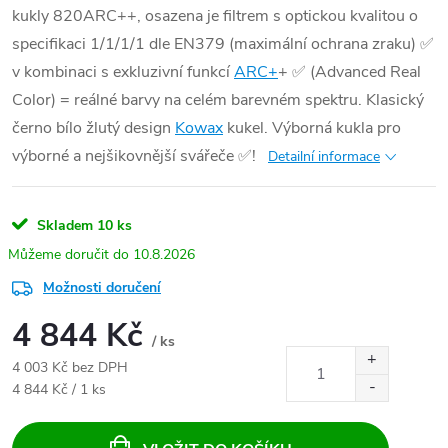
kukly 820ARC++, osazena je filtrem s optickou kvalitou o
specifikaci 1/1/1/1 dle EN379 (maximální ochrana zraku) ✅
v kombinaci s exkluzivní funkcí
ARC+
+ ✅ (Advanced Real
Color) = reálné barvy na celém barevném spektru. Klasický
černo bílo žlutý design
Kowax
kukel. Výborná kukla pro
výborné a nejšikovnější svářeče ✅!
Detailní informace
Skladem
10 ks
10.8.2026
Možnosti doručení
4 844 Kč
/ ks
4 003 Kč bez DPH
Měrná cena:
4 844 Kč / 1 ks