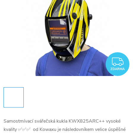
Z
ZDARMA
Samostmívací svářečská kukla KWX825ARC++ vysoké
kvality ✅✅✅ od Kowaxu je následovníkem velice úspěšné