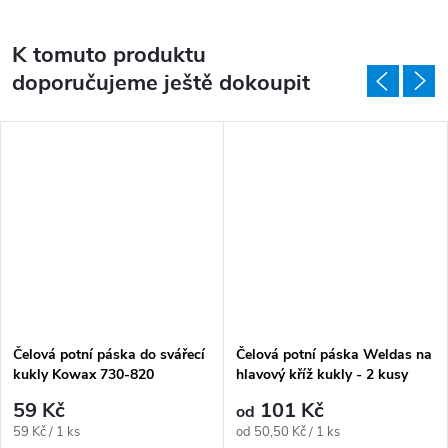
K tomuto produktu
doporučujeme ještě dokoupit
Čelová potní páska do svářecí
Čelová potní páska Weldas na
kukly Kowax 730-820
hlavový kříž kukly - 2 kusy
59 Kč
101 Kč
od
Měrná cena:
Měrná cena:
59 Kč / 1 ks
od 50,50 Kč / 1 ks