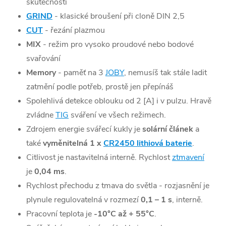
skutečnosti
GRIND
- klasické broušení při cloně DIN 2,5
CUT
- řezání plazmou
MIX
- režim pro vysoko proudové nebo bodové
svařování
Memory
- paměť na 3
JOBY
, nemusíš tak stále ladit
zatmění podle potřeb, prostě jen přepínáš
Spolehlivá detekce oblouku od 2 [A] i v pulzu. Hravě
zvládne
TIG
sváření ve všech režimech.
Zdrojem energie svářecí kukly je
solární článek
a
také
vyměnitelná
1 x
CR2450 lithiová baterie
.
Citlivost je nastavitelná interně. Rychlost
ztmavení
je
0,04
ms
.
Rychlost přechodu z tmava do světla - rozjasnění je
plynule regulovatelná v rozmezí
0,1 – 1 s
, interně.
Pracovní teplota je
-10°C až + 55°C
.