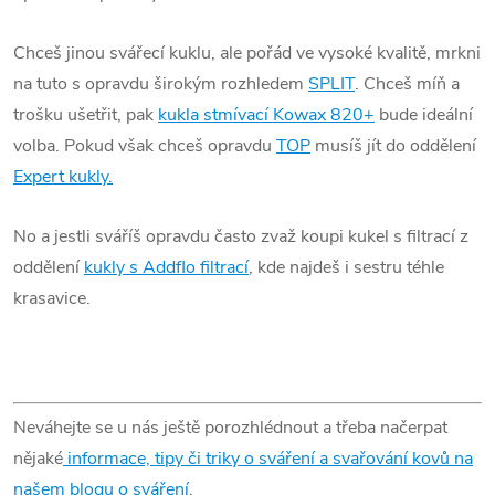
Chceš jinou svářecí kuklu, ale pořád ve vysoké kvalitě, mrkni
na tuto s opravdu širokým rozhledem
SPLIT
. Chceš míň a
trošku ušetřit, pak
kukla stmívací Kowax 820+
bude ideální
volba. Pokud však chceš opravdu
TOP
musíš jít do oddělení
Expert kukly.
No a jestli sváříš opravdu často zvaž koupi kukel s filtrací z
oddělení
kukly s Addflo filtrací
, kde najdeš i sestru téhle
krasavice.
Neváhejte se u nás ještě porozhlédnout a tře
ba načerpat
nějaké
informace, tipy či triky o sváření a svařování kovů na
našem blogu o sváření
.