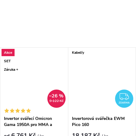
Akce
Kabel/y
SET
Záruka +
–26 %
Z
9 122 Kč
ZDARMA
Invertor svářecí Omicron
Invertorová svářečka EWM
Gama 1950A pro MMA a
Pico 160
LiftTIG - výhodný SET
6 761 Kč
18 187 Kč
od