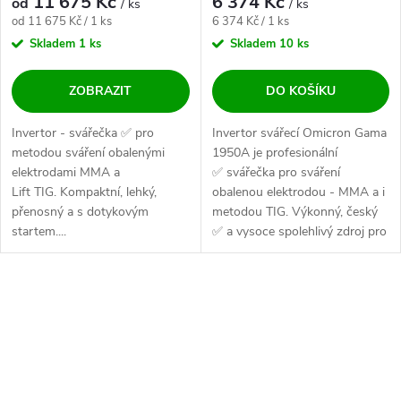
11 675 Kč
6 374 Kč
od
/ ks
/ ks
Měrná cena:
Měrná cena:
od 11 675 Kč / 1 ks
6 374 Kč / 1 ks
Skladem
1 ks
Skladem
10 ks
ZOBRAZIT
DO KOŠÍKU
Invertor - svářečka ✅ pro
Invertor svářecí Omicron Gama
metodou sváření obalenými
1950A je profesionální
elektrodami MMA a
✅ svářečka pro sváření
Lift TIG. Kompaktní, lehký,
obalenou elektrodou - MMA a i
přenosný a s dotykovým
metodou TIG. Výkonný, český
startem....
✅ a vysoce spolehlivý zdroj pro
všechny...