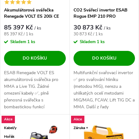
Akumulátorová svářečka
CO2 Svářecí invertor ESAB
Renegade VOLT ES 200i CE
Rogue EMP 210 PRO
85 397 Kč
30 873 Kč
/ ks
/ ks
Měrná cena:
Měrná cena:
85 397 Kč / 1 ks
30 873 Kč / 1 ks
Skladem
1 ks
Skladem
1 ks
DO KOŠÍKU
DO KOŠÍKU
ESAB Renegade VOLT ES
Multifunkční svařovací invertor
akumulátorová svářečka pro
✅ pro svařování hliníku
MMA a Live TIG. Žádné
(metodou MIG), nerezu a
omezení kabely ✅, plně
uhlíkatých ocelí metodami
přenosná svářečka s
MIG/MAG, FCAW, Lift TIG DC a
bombastickou funkcí
MMA. Další z řady
HYBRID✅. Špičkový stroj pro
profesionálních strojů...
Akce
Akce
profíky. Nová...
Kabel/y
Záruka +
Hořák