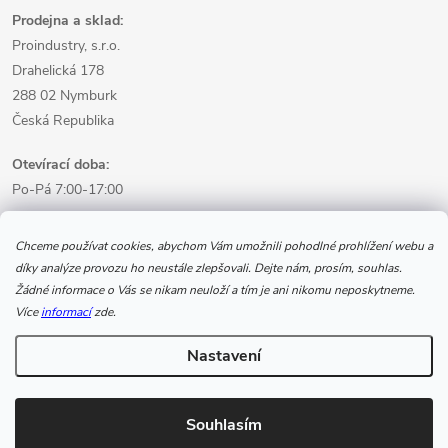
Prodejna a sklad:
Proindustry, s.r.o.
Drahelická 178
288 02 Nymburk
Česká Republika
Otevírací doba:
Po-Pá 7:00-17:00
Informace pro nákup
Chceme používat cookies, abychom Vám umožnili pohodlné prohlížení webu a
díky analýze provozu ho neustále zlepšovali. Dejte nám, prosím, souhlas.
Žádné informace o Vás se nikam neuloží a tím je ani nikomu neposkytneme.
Informace pro Vás
Více
informací
zde.
Nastavení
Copyright 2026
www.svarecikukla.cz | svářecí technika a vybavení
svářeče
. Všechna práva vyhrazena.
Souhlasím
Vytvořil Shoptet