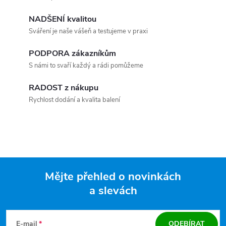
NADŠENÍ kvalitou
Sváření je naše vášeň a testujeme v praxi
PODPORA zákazníkům
S námi to svaří každý a rádi pomůžeme
RADOST z nákupu
Rychlost dodání a kvalita balení
Mějte přehled o novinkách
a slevách
Zápatí
E-mail
ODEBÍRAT