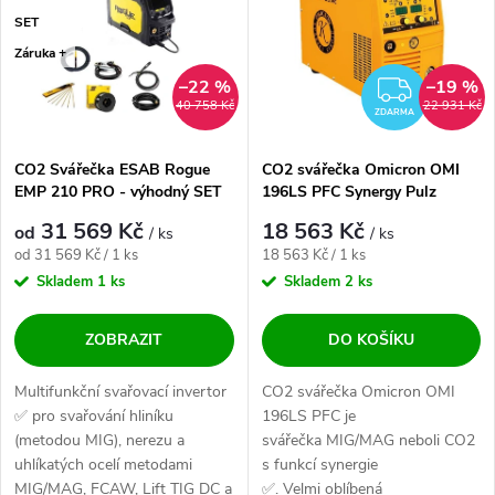
SET
Záruka +
–22 %
–19 %
ZDAR
40 758 Kč
22 931 Kč
ZDARMA
CO2 Svářečka ESAB Rogue
CO2 svářečka Omicron OMI
EMP 210 PRO - výhodný SET
196LS PFC Synergy Pulz
31 569 Kč
18 563 Kč
od
/ ks
/ ks
Měrná cena:
Měrná cena:
od 31 569 Kč / 1 ks
18 563 Kč / 1 ks
Skladem
1 ks
Skladem
2 ks
ZOBRAZIT
DO KOŠÍKU
Multifunkční svařovací invertor
CO2 svářečka Omicron OMI
✅ pro svařování hliníku
196LS PFC je
(metodou MIG), nerezu a
svářečka MIG/MAG neboli CO2
uhlíkatých ocelí metodami
s funkcí synergie
MIG/MAG, FCAW, Lift TIG DC a
✅. Velmi oblíbená