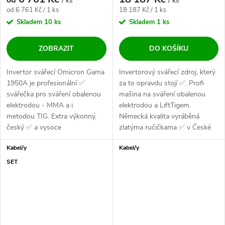
/ ks
/ ks
Měrná cena:
Měrná cena:
od 6 761 Kč / 1 ks
18 187 Kč / 1 ks
Skladem
10 ks
Skladem
1 ks
ZOBRAZIT
DO KOŠÍKU
Invertor svářecí Omicron Gama
Invertorový svářecí zdroj, který
1950A je profesionální ✅
za to opravdu stojí ✅. Profi
svářečka pro sváření obalenou
mašina na sváření obalenou
elektrodou - MMA a i
elektrodou a LiftTigem.
metodou TIG. Extra výkonný,
Německá kvalita vyráběná
český ✅ a vysoce
zlatýma ručičkama ✅ v České
spolehlivý zdroj pro...
Republice....
Kabel/y
Kabel/y
SET