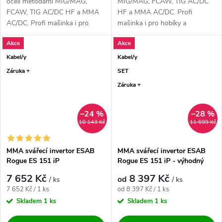
ocelí metodami MIG/MAG,
MIG/MAG, FCAW, TIG AC/DC
FCAW, TIG AC/DC HF a MMA
HF a MMA AC/DC. Profi
AC/DC. Profi mašinka i pro
mašinka i pro hobíky a
hobíky a...
nadšence....
Akce
Akce
Kabel/y
Kabel/y
Záruka +
SET
Záruka +
–24 %
–28 %
10 143 Kč
11 699 Kč
MMA svářecí invertor ESAB
MMA svářecí invertor ESAB
Rogue ES 151 iP
Rogue ES 151 iP - výhodný
SET
7 652 Kč
8 397 Kč
od
/ ks
/ ks
Měrná cena:
Měrná cena:
7 652 Kč / 1 ks
od 8 397 Kč / 1 ks
Skladem
1 ks
Skladem
1 ks