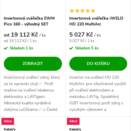
Invertorová svářečka EWM
Invertorová svářečka iWELD
Pico 160 - výhodný SET
HD 220 MultiArc
19 112 Kč
5 027 Kč
od
/ ks
/ ks
Měrná cena:
Měrná cena:
od 19 112 Kč / 1 ks
5 027 Kč / 1 ks
Skladem
1 ks
Skladem
5 ks
ZOBRAZIT
DO KOŠÍKU
Invertorový svářecí zdroj, který
Invertor na sváření HD 220
za to opravdu stojí ✅. Profi
MultiArc pro všestranné využití
mašina na sváření obalenou
při sváření elektrodami a
elektrodou a LiftTigem.
metodou LiftTig. Spolehlivý
Německá kvalita vyráběná
IGBT invertorový profi zdroj s
zlatýma ručičkama ✅ v České
vysokým výkonem a
Republice....
zatěžovateli,...
Akce
Akce
Kabel/y
Kabel/y