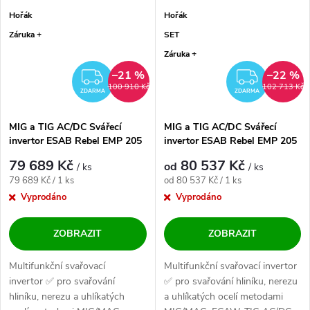
Hořák
Hořák
Záruka +
SET
Záruka +
–21 %
–22 %
ZDARMA
ZDAR
100 910 Kč
102 713 Kč
ZDARMA
ZDARMA
MIG a TIG AC/DC Svářecí
MIG a TIG AC/DC Svářecí
invertor ESAB Rebel EMP 205
invertor ESAB Rebel EMP 205
AC/DC
AC/DC - výhodný SET
79 689 Kč
80 537 Kč
od
/ ks
/ ks
Měrná cena:
Měrná cena:
79 689 Kč / 1 ks
od 80 537 Kč / 1 ks
Vyprodáno
Vyprodáno
ZOBRAZIT
ZOBRAZIT
Multifunkční svařovací
Multifunkční svařovací invertor
invertor ✅ pro svařování
✅ pro svařování hliníku, nerezu
hliníku, nerezu a uhlíkatých
a uhlíkatých ocelí metodami