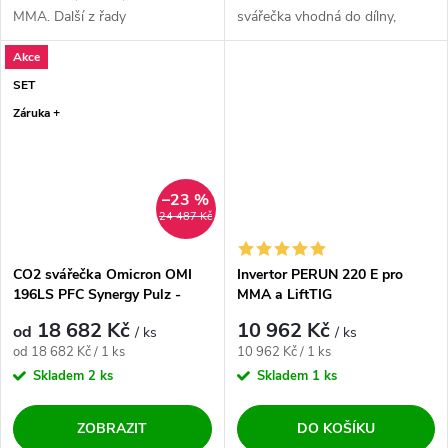
MMA. Další z řady
svářečka vhodná do dílny,
profesionálních strojů...
údržby, domácnosti a lehkou
Akce
výrobu ✅. Vysoce...
SET
Záruka +
–23 %
24 487 Kč
CO2 svářečka Omicron OMI
Invertor PERUN 220 E pro
196LS PFC Synergy Pulz -
MMA a LiftTIG
výhodný SET
18 682 Kč
10 962 Kč
od
/ ks
/ ks
Měrná cena:
Měrná cena:
od 18 682 Kč / 1 ks
10 962 Kč / 1 ks
Skladem
2 ks
Skladem
1 ks
ZOBRAZIT
DO KOŠÍKU