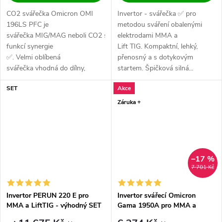
CO2 svářečka Omicron OMI
Invertor - svářečka ✅ pro
196LS PFC je
metodou sváření obalenými
svářečka MIG/MAG neboli CO2 s
elektrodami MMA a
funkcí synergie
Lift TIG. Kompaktní, lehký,
✅. Velmi oblíbená
přenosný a s dotykovým
svářečka vhodná do dílny,
startem. Špičková silná...
údržby, domácnosti a lehkou
SET
Akce
výrobu ✅. Vysoce...
Záruka +
–17 %
7 701 Kč
Invertor PERUN 220 E pro
Invertor svářecí Omicron
MMA a LiftTIG - výhodný SET
Gama 1950A pro MMA a
LiftTIG