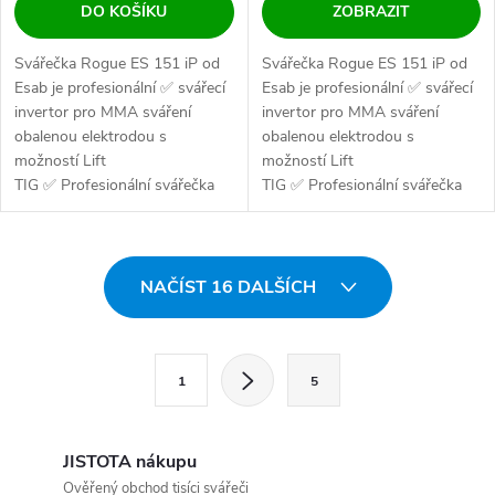
DO KOŠÍKU
ZOBRAZIT
Svářečka Rogue ES 151 iP od
Svářečka Rogue ES 151 iP od
Esab je profesionální ✅ svářecí
Esab je profesionální ✅ svářecí
invertor pro MMA sváření
invertor pro MMA sváření
obalenou elektrodou s
obalenou elektrodou s
možností Lift
možností Lift
TIG ✅ Profesionální svářečka
TIG ✅ Profesionální svářečka
pro obalenou...
pro obalenou...
Ovládací prvky výpisu
NAČÍST 16 DALŠÍCH
Stránkování
1
5
JISTOTA nákupu
Ověřený obchod tisíci svářeči