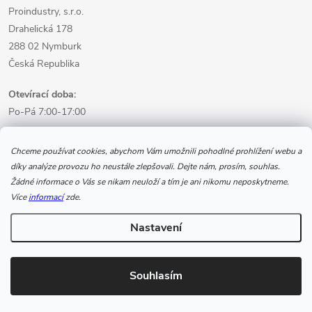
Proindustry, s.r.o.
Drahelická 178
288 02 Nymburk
Česká Republika
Otevírací doba:
Po-Pá 7:00-17:00
Informace pro nákup
Chceme používat cookies, abychom Vám umožnili pohodlné prohlížení webu a
díky analýze provozu ho neustále zlepšovali. Dejte nám, prosím, souhlas.
Žádné informace o Vás se nikam neuloží a tím je ani nikomu neposkytneme.
Informace pro Vás
Více
informací
zde.
Nastavení
Copyright 2026
www.svarecikukla.cz | svářecí technika a vybavení
svářeče
. Všechna práva vyhrazena.
Souhlasím
Vytvořil Shoptet