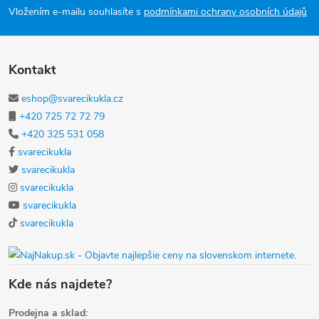
Vložením e-mailu souhlasíte s
podmínkami ochrany osobních údajů
Kontakt
eshop@svarecikukla.cz
+420 725 72 72 79
+420 325 531 058
svarecikukla
svarecikukla
svarecikukla
svarecikukla
svarecikukla
Kde nás najdete?
Prodejna a sklad: