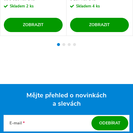
Skladem
2 ks
Skladem
4 ks
ZOBRAZIT
ZOBRAZIT
Mějte přehled o novinkách
a slevách
Zápatí
E-mail
ODEBÍRAT