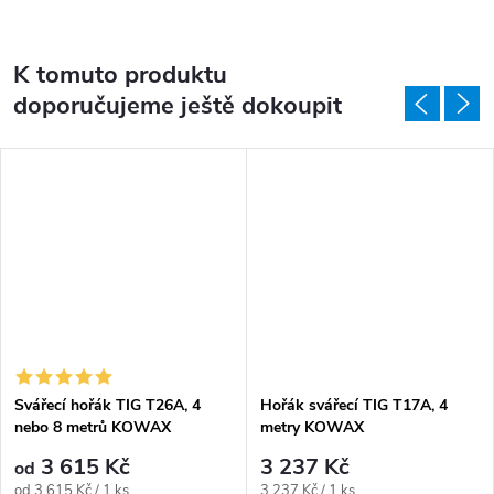
K tomuto produktu
doporučujeme ještě dokoupit
Svářecí hořák TIG T26A, 4
Hořák svářecí TIG T17A, 4
nebo 8 metrů KOWAX
metry KOWAX
3 615 Kč
3 237 Kč
od
Měrná cena:
Měrná cena:
od 3 615 Kč / 1 ks
3 237 Kč / 1 ks