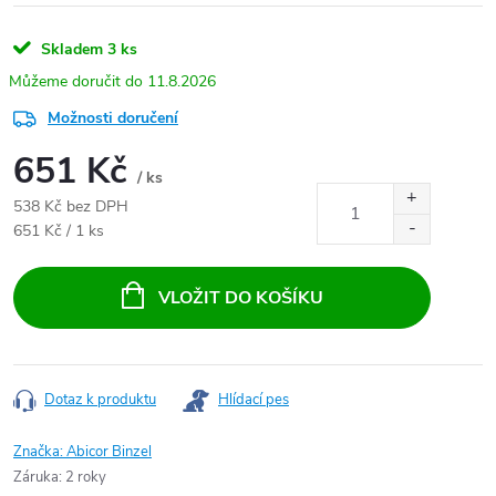
Skladem
3 ks
11.8.2026
Možnosti doručení
651 Kč
/ ks
538 Kč bez DPH
Měrná cena:
651 Kč / 1 ks
VLOŽIT DO KOŠÍKU
Dotaz k produktu
Hlídací pes
Značka:
Abicor Binzel
Záruka
:
2 roky