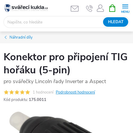
Přejít na obsah
NÁKUPNÍ 
HLEDAT
Náhradní díly
Konektor pro připojení TIG
hořáku (5-pin)
pro svářečky Lincoln řady Inverter a Aspect
1 hodnocení
Podrobnosti hodnocení
Kód produktu:
175.0011