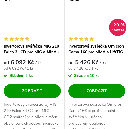
–29 %
7 509 Kč
Invertorová svářečka MIG 210
Invertorová svářečka Omicron
Falco 3 LCD pro MIG a MMA -
Gama 166 pro MMA a LiftTIG
výhodný SET
- výhodný SET
6 092 Kč
5 426 Kč
od
od
/ ks
/ ks
Měrná cena:
Měrná cena:
od 6 092 Kč / 1 ks
od 5 426 Kč / 1 ks
Skladem
5 ks
Skladem
10 ks
ZOBRAZIT
ZOBRAZIT
Invertorový svářecí zdroj MIG
Invertorová svářečka Omicron
210 Falco 3 LCD pro MIG -
Gama 166 je profesionální
CO2 sváření ✅ a MMA sváření
svářečka ✅ určena
obalenou elektrodou. Svářečka
pro sváření obalenou