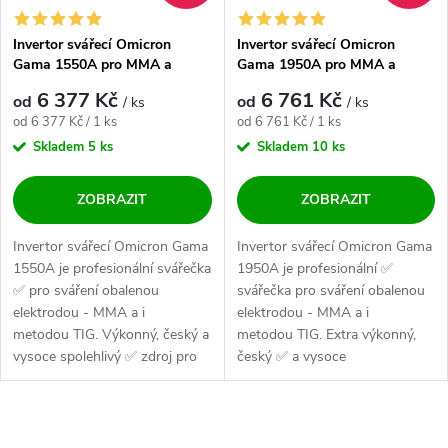
Invertor svářecí Omicron
Invertor svářecí Omicron
Gama 1550A pro MMA a
Gama 1950A pro MMA a
LiftTIG - výhodný SET
LiftTIG - výhodný SET
6 377 Kč
6 761 Kč
od
od
/ ks
/ ks
Měrná cena:
Měrná cena:
od 6 377 Kč / 1 ks
od 6 761 Kč / 1 ks
Skladem
5 ks
Skladem
10 ks
ZOBRAZIT
ZOBRAZIT
Invertor svářecí Omicron Gama
Invertor svářecí Omicron Gama
1550A je profesionální svářečka
1950A je profesionální ✅
✅ pro sváření obalenou
svářečka pro sváření obalenou
elektrodou - MMA a i
elektrodou - MMA a i
metodou TIG. Výkonný, český a
metodou TIG. Extra výkonný,
vysoce spolehlivý ✅ zdroj pro
český ✅ a vysoce
všechny...
spolehlivý zdroj pro...