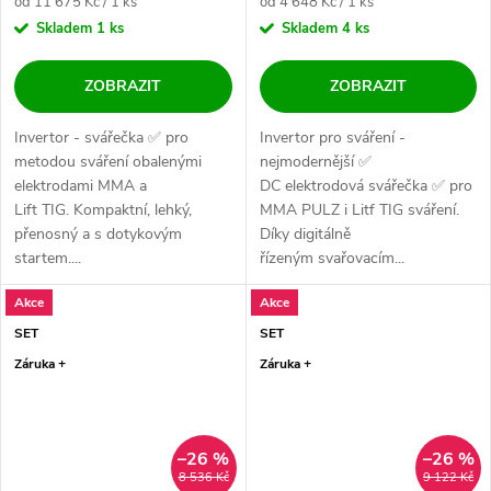
Měrná cena:
Měrná cena:
od 11 675 Kč / 1 ks
od 4 648 Kč / 1 ks
Skladem
1 ks
Skladem
4 ks
ZOBRAZIT
ZOBRAZIT
Invertor - svářečka ✅ pro
Invertor pro sváření -
metodou sváření obalenými
nejmodernější ✅
elektrodami MMA a
DC elektrodová svářečka ✅ pro
Lift TIG. Kompaktní, lehký,
MMA PULZ i Litf TIG sváření.
přenosný a s dotykovým
Díky digitálně
startem....
řízeným svařovacím...
Akce
Akce
SET
SET
Záruka +
Záruka +
–26 %
–26 %
8 536 Kč
9 122 Kč