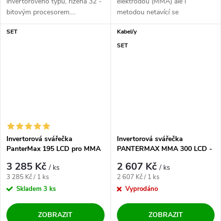
invertorového typu, řízená 32 -
elektrodou (MMA) ale i
bitovým procesorem....
metodou netavící se
wolframové elektrody (LiftTIG).
SET
Kabel/y
Malý,...
SET
Invertorová svářečka
Invertorová svářečka
PanterMax 195 LCD pro MMA
PANTERMAX MMA 300 LCD -
a LiftTIG - výhodný SET
výhodný SET
3 285 Kč
2 607 Kč
/ ks
/ ks
Měrná cena:
Měrná cena:
3 285 Kč / 1 ks
2 607 Kč / 1 ks
Skladem
3 ks
Vyprodáno
ZOBRAZIT
ZOBRAZIT