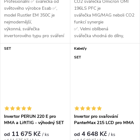
Profesionální ✅ svářečka od
CO2 svářečka Omicron OMI
světového výrobce Esab ✅,
196LS PFC je
model Rustler EM 350C je
svářečka MIG/MAG neboli CO2 s
nejmodernější,
funkcí synergie
výkonná, svářečka
✅. Velmi oblíbená
invertorového typu pro sváření
svářečka vhodná do dílny,
v ochranné atmosféře...
údržby, domácnosti a lehkou
SET
Kabel/y
výrobu ✅. Vysoce...
SET
Invertor PERUN 220 E pro
Invertor pro svařování
MMA a LiftTIG - výhodný SET
PanterMax 215 LCD pro MMA
a LiftTIG - výhodný SET
11 675 Kč
4 648 Kč
od
od
/ ks
/ ks