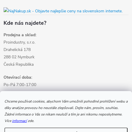
Kde nás najdete?
Prodejna a sklad:
Proindustry, s.r.o.
Drahelická 178
288 02 Nymburk
Česká Republika
Otevírací doba:
Po-Pá 7:00-17:00
Informace pro nákup
Chceme používat cookies, abychom Vám umožnili pohodlné prohlížení webu a
díky analýze provozu ho neustále zlepšovali. Dejte nám, prosím, souhlas.
Žádné informace o Vás se nikam neuloží a tím je ani nikomu neposkytneme.
Informace pro Vás
Více
informací
zde.