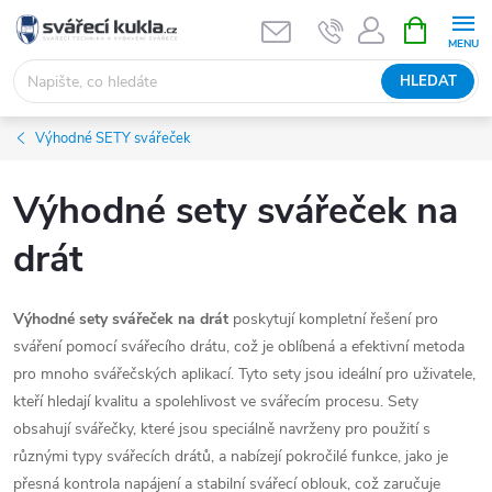
Přejít na obsah
NÁKUPNÍ 
HLEDAT
Výhodné SETY svářeček
Výhodné sety svářeček na
drát
Výhodné sety svářeček na drát
poskytují kompletní řešení pro
sváření pomocí svářecího drátu, což je oblíbená a efektivní metoda
pro mnoho svářečských aplikací. Tyto sety jsou ideální pro uživatele,
kteří hledají kvalitu a spolehlivost ve svářecím procesu. Sety
obsahují svářečky, které jsou speciálně navrženy pro použití s
různými typy svářecích drátů, a nabízejí pokročilé funkce, jako je
přesná kontrola napájení a stabilní svářecí oblouk, což zaručuje