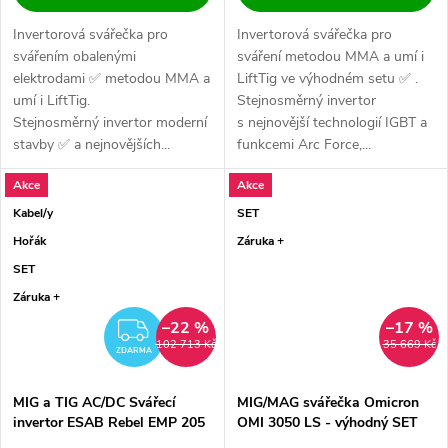
Invertorová svářečka pro
Invertorová svářečka pro
svářením obalenými
sváření metodou MMA a umí i
elektrodami ✅ metodou MMA a
LiftTig ve výhodném setu ✅ .
umí i LiftTig.
Stejnosměrný invertor
Stejnosměrný invertor moderní
s nejnovější technologií IGBT a
stavby ✅ a nejnovějších...
funkcemi Arc Force,...
Akce
Akce
Kabel/y
SET
Hořák
Záruka +
SET
Záruka +
–22 %
–17 %
ZDARMA
102 713 Kč
35 669 Kč
ZDARMA
MIG a TIG AC/DC Svářecí
MIG/MAG svářečka Omicron
invertor ESAB Rebel EMP 205
OMI 3050 LS - výhodný SET
AC/DC - výhodný SET