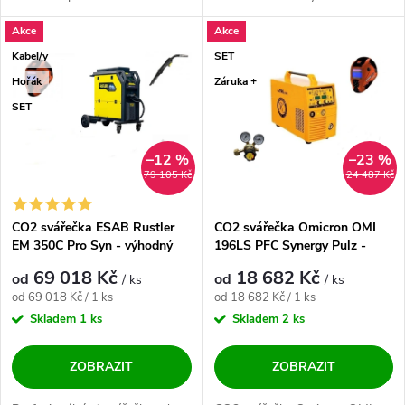
profesionálních strojů...
Akce
Akce
Kabel/y
SET
Hořák
Záruka +
SET
–12 %
–23 %
79 105 Kč
24 487 Kč
CO2 svářečka ESAB Rustler
CO2 svářečka Omicron OMI
EM 350C Pro Syn - výhodný
196LS PFC Synergy Pulz -
SET
výhodný SET
69 018 Kč
18 682 Kč
od
od
/ ks
/ ks
Měrná cena:
Měrná cena:
od 69 018 Kč / 1 ks
od 18 682 Kč / 1 ks
Skladem
1 ks
Skladem
2 ks
ZOBRAZIT
ZOBRAZIT