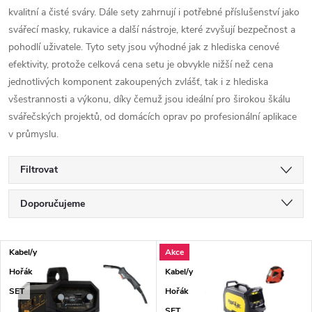
kvalitní a čisté sváry. Dále sety zahrnují i potřebné příslušenství jako
svářecí masky, rukavice a další nástroje, které zvyšují bezpečnost a
pohodlí uživatele. Tyto sety jsou výhodné jak z hlediska cenové
efektivity, protože celková cena setu je obvykle nižší než cena
jednotlivých komponent zakoupených zvlášť, tak i z hlediska
všestrannosti a výkonu, díky čemuž jsou ideální pro širokou škálu
svářečských projektů, od domácích oprav po profesionální aplikace
v průmyslu.
Filtrovat
Řazení produktů
Doporučujeme
Nejlevnější
Výpis produktů
Kabel/y
Akce
Nejdražší
Hořák
Kabel/y
Nejprodávanější
SET
Hořák
SET