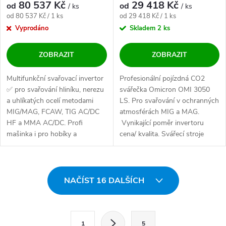
80 537 Kč
29 418 Kč
od
od
/ ks
/ ks
Měrná cena:
Měrná cena:
od 80 537 Kč / 1 ks
od 29 418 Kč / 1 ks
Vyprodáno
Skladem
2 ks
ZOBRAZIT
ZOBRAZIT
Multifunkční svařovací invertor
Profesionální pojízdná CO2
✅ pro svařování hliníku, nerezu
svářečka Omicron OMI 3050
a uhlíkatých ocelí metodami
LS. Pro svařování v ochranných
MIG/MAG, FCAW, TIG AC/DC
atmosférách MIG a MAG.
HF a MMA AC/DC. Profi
Vynikající poměr invertoru
mašinka i pro hobíky a
cena/ kvalita. Svářecí stroje
nadšence....
Omicron...
Ovládací prvky výpisu
NAČÍST 16 DALŠÍCH
Stránkování
1
5