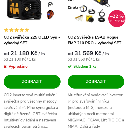
Abecedně
Záruka +
–22 %
40 758 Kč
CO2 svářečka 225 OLED Syn -
CO2 Svářečka ESAB Rogue
výhodný SET
EMP 210 PRO - výhodný SET
21 180 Kč
31 569 Kč
od
od
/ ks
/ ks
Měrná cena:
Měrná cena:
od 21 180 Kč / 1 ks
od 31 569 Kč / 1 ks
Vyprodáno
Skladem
1 ks
ZOBRAZIT
ZOBRAZIT
CO2 invertorová multifunkční
Multifunkční svařovací invertor
svářečka pro všechny metody
✅ pro svařování hliníku
svařování ✅. Plně synergická a
(metodou MIG), nerezu a
digitálně řízená IGBT svářečka.
uhlíkatých ocelí metodami
Intuitivní ovládání a nastavení
MIG/MAG, FCAW, Lift TIG DC a
svářecích parametrů na...
MMA. Další z řady