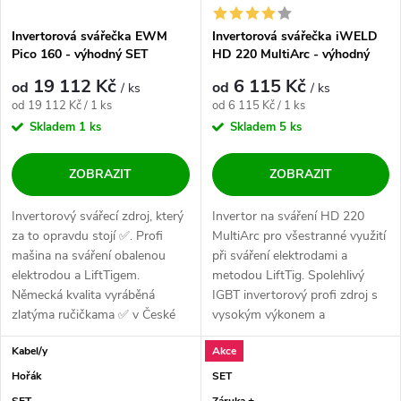
Invertorová svářečka EWM
Invertorová svářečka iWELD
Pico 160 - výhodný SET
HD 220 MultiArc - výhodný
SET
19 112 Kč
6 115 Kč
od
od
/ ks
/ ks
Měrná cena:
Měrná cena:
od 19 112 Kč / 1 ks
od 6 115 Kč / 1 ks
Skladem
1 ks
Skladem
5 ks
ZOBRAZIT
ZOBRAZIT
Invertorový svářecí zdroj, který
Invertor na sváření HD 220
za to opravdu stojí ✅. Profi
MultiArc pro všestranné využití
mašina na sváření obalenou
při sváření elektrodami a
elektrodou a LiftTigem.
metodou LiftTig. Spolehlivý
Německá kvalita vyráběná
IGBT invertorový profi zdroj s
zlatýma ručičkama ✅ v České
vysokým výkonem a
Republice....
zatěžovateli,...
Kabel/y
Akce
Hořák
SET
SET
Záruka +