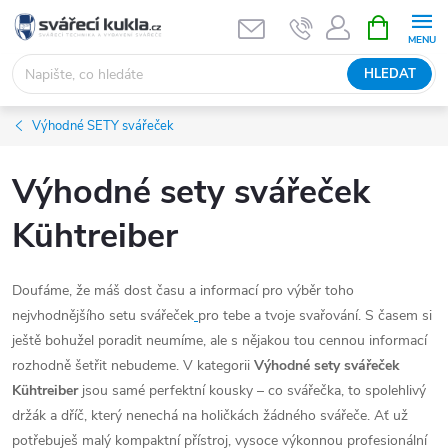
Přejít na obsah
NÁKUPNÍ 
HLEDAT
Výhodné SETY svářeček
Výhodné sety svářeček
Kühtreiber
Doufáme, že máš dost času a informací pro výběr toho
nejvhodnějšího setu
svářeček
pro tebe a tvoje svařování. S časem si
ještě bohužel poradit neumíme, ale s nějakou tou cennou informací
rozhodně šetřit nebudeme. V kategorii
Výhodné sety svářeček
Kühtreiber
jsou samé perfektní kousky – co svářečka, to spolehlivý
držák a dříč, který nenechá na holičkách žádného svářeče. Ať už
potřebuješ malý kompaktní přístroj, vysoce výkonnou profesionální