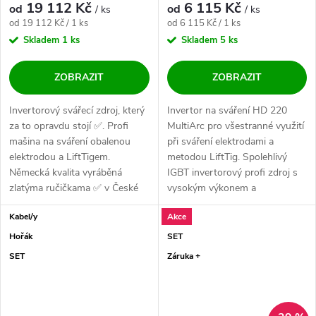
19 112 Kč
6 115 Kč
od
od
/ ks
/ ks
Měrná cena:
Měrná cena:
od 19 112 Kč / 1 ks
od 6 115 Kč / 1 ks
Skladem
1 ks
Skladem
5 ks
ZOBRAZIT
ZOBRAZIT
Invertorový svářecí zdroj, který
Invertor na sváření HD 220
za to opravdu stojí ✅. Profi
MultiArc pro všestranné využití
mašina na sváření obalenou
při sváření elektrodami a
elektrodou a LiftTigem.
metodou LiftTig. Spolehlivý
Německá kvalita vyráběná
IGBT invertorový profi zdroj s
zlatýma ručičkama ✅ v České
vysokým výkonem a
Republice....
zatěžovateli,...
Kabel/y
Akce
Hořák
SET
SET
Záruka +