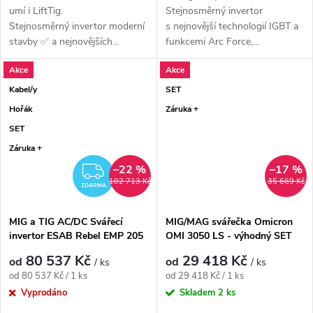
umí i LiftTig.
Stejnosměrný invertor
Stejnosměrný invertor moderní
s nejnovější technologií IGBT a
stavby ✅ a nejnovějších...
funkcemi Arc Force,...
Akce
Akce
Kabel/y
SET
Hořák
Záruka +
SET
Záruka +
–22 %
–17 %
ZDARMA
102 713 Kč
35 669 Kč
ZDARMA
MIG a TIG AC/DC Svářecí
MIG/MAG svářečka Omicron
invertor ESAB Rebel EMP 205
OMI 3050 LS - výhodný SET
AC/DC - výhodný SET
80 537 Kč
29 418 Kč
od
od
/ ks
/ ks
Měrná cena:
Měrná cena:
od 80 537 Kč / 1 ks
od 29 418 Kč / 1 ks
Vyprodáno
Skladem
2 ks