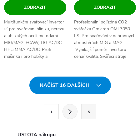
ZOBRAZIT
ZOBRAZIT
Multifunkční svařovací invertor
Profesionální pojízdná CO2
✅ pro svařování hliníku, nerezu
svářečka Omicron OMI 3050
a uhlíkatých ocelí metodami
LS. Pro svařování v ochranných
MIG/MAG, FCAW, TIG AC/DC
atmosférách MIG a MAG.
HF a MMA AC/DC. Profi
Vynikající poměr invertoru
mašinka i pro hobíky a
cena/ kvalita. Svářecí stroje
nadšence....
Omicron...
Ovládací prvky výpisu
NAČÍST 16 DALŠÍCH
Stránkování
1
5
JISTOTA nákupu