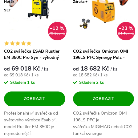
Hořák
Záruka +
SET
–12 %
–23 %
79 105 Kč
24 487 Kč
CO2 svářečka ESAB Rustler
CO2 svářečka Omicron OMI
EM 350C Pro Syn - výhodný
196LS PFC Synergy Pulz -
SET
výhodný SET
69 018 Kč
18 682 Kč
od
od
/ ks
/ ks
Měrná cena:
Měrná cena:
od 69 018 Kč / 1 ks
od 18 682 Kč / 1 ks
Skladem
1 ks
Skladem
2 ks
ZOBRAZIT
ZOBRAZIT
Profesionální ✅ svářečka od
CO2 svářečka Omicron OMI
světového výrobce Esab ✅,
196LS PFC je
model Rustler EM 350C je
svářečka MIG/MAG neboli CO2 s
nejmodernější,
funkcí synergie