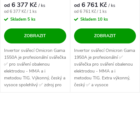
6 377 Kč
6 761 Kč
od
od
/ ks
/ ks
Měrná cena:
Měrná cena:
od 6 377 Kč / 1 ks
od 6 761 Kč / 1 ks
Skladem
5 ks
Skladem
10 ks
ZOBRAZIT
ZOBRAZIT
Invertor svářecí Omicron Gama
Invertor svářecí Omicron Gama
1550A je profesionální svářečka
1950A je profesionální ✅
✅ pro sváření obalenou
svářečka pro sváření obalenou
elektrodou - MMA a i
elektrodou - MMA a i
metodou TIG. Výkonný, český a
metodou TIG. Extra výkonný,
vysoce spolehlivý ✅ zdroj pro
český ✅ a vysoce
všechny...
spolehlivý zdroj pro...