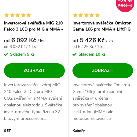
–29 %
7 509 Kč
Invertorová svářečka MIG 210
Invertorová svářečka Omicron
Falco 3 LCD pro MIG a MMA -
Gama 166 pro MMA a LiftTIG
výhodný SET
- výhodný SET
6 092 Kč
5 426 Kč
od
od
/ ks
/ ks
Měrná cena:
Měrná cena:
od 6 092 Kč / 1 ks
od 5 426 Kč / 1 ks
Skladem
5 ks
Skladem
10 ks
ZOBRAZIT
ZOBRAZIT
Invertorový svářecí zdroj MIG
Invertorová svářečka Omicron
210 Falco 3 LCD pro MIG -
Gama 166 je profesionální
CO2 sváření ✅ a MMA sváření
svářečka ✅ určena
obalenou elektrodou. Svářečka
pro sváření obalenou
invertorového typu, řízená 32 -
elektrodou (MMA) ale i
bitovým procesorem....
metodou netavící se
wolframové elektrody (LiftTIG).
SET
Kabel/y
Malý,...