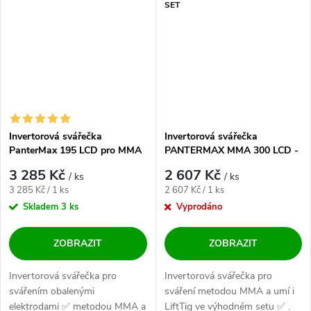
SET
Invertorová svářečka
Invertorová svářečka
PanterMax 195 LCD pro MMA
PANTERMAX MMA 300 LCD -
a LiftTIG - výhodný SET
výhodný SET
3 285 Kč
2 607 Kč
/ ks
/ ks
Měrná cena:
Měrná cena:
3 285 Kč / 1 ks
2 607 Kč / 1 ks
Skladem
3 ks
Vyprodáno
ZOBRAZIT
ZOBRAZIT
Invertorová svářečka pro
Invertorová svářečka pro
svářením obalenými
sváření metodou MMA a umí i
elektrodami ✅ metodou MMA a
LiftTig ve výhodném setu ✅ .