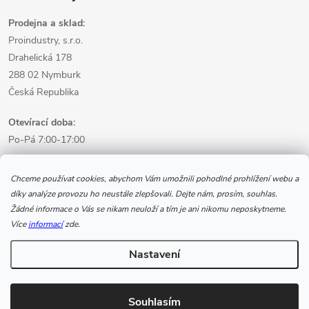
Prodejna a sklad:
Proindustry, s.r.o.
Drahelická 178
288 02 Nymburk
Česká Republika
Otevírací doba:
Po-Pá 7:00-17:00
Informace pro nákup
Chceme používat cookies, abychom Vám umožnili pohodlné prohlížení webu a
díky analýze provozu ho neustále zlepšovali. Dejte nám, prosím, souhlas.
Žádné informace o Vás se nikam neuloží a tím je ani nikomu neposkytneme.
Informace pro Vás
Více
informací
zde.
Nastavení
Copyright 2026
www.svarecikukla.cz | svářecí technika a vybavení
svářeče
. Všechna práva vyhrazena.
Souhlasím