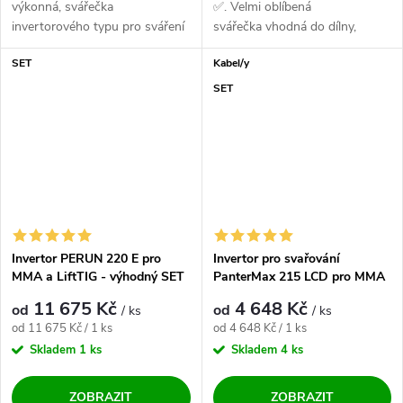
výkonná, svářečka
✅. Velmi oblíbená
invertorového typu pro sváření
svářečka vhodná do dílny,
v ochranné atmosféře...
údržby, domácnosti a lehkou
SET
Kabel/y
výrobu ✅. Vysoce...
SET
Invertor PERUN 220 E pro
Invertor pro svařování
MMA a LiftTIG - výhodný SET
PanterMax 215 LCD pro MMA
a LiftTIG - výhodný SET
11 675 Kč
4 648 Kč
od
od
/ ks
/ ks
Měrná cena:
Měrná cena:
od 11 675 Kč / 1 ks
od 4 648 Kč / 1 ks
Skladem
1 ks
Skladem
4 ks
ZOBRAZIT
ZOBRAZIT