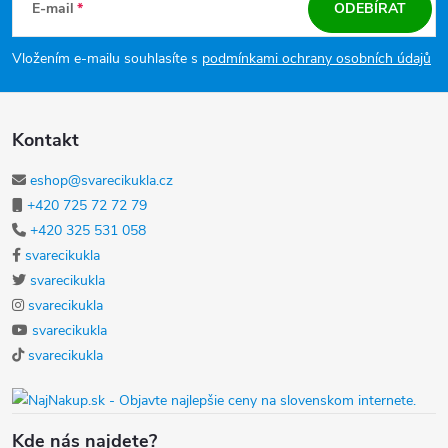
E-mail
ODEBÍRAT
Vložením e-mailu souhlasíte s
podmínkami ochrany osobních údajů
Kontakt
eshop@svarecikukla.cz
+420 725 72 72 79
+420 325 531 058
svarecikukla
svarecikukla
svarecikukla
svarecikukla
svarecikukla
Kde nás najdete?