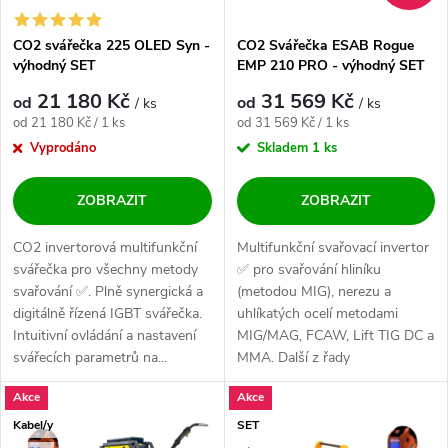
CO2 svářečka 225 OLED Syn -
CO2 Svářečka ESAB Rogue
výhodný SET
EMP 210 PRO - výhodný SET
21 180 Kč
31 569 Kč
od
od
/ ks
/ ks
Měrná cena:
Měrná cena:
od 21 180 Kč / 1 ks
od 31 569 Kč / 1 ks
Vyprodáno
Skladem
1 ks
ZOBRAZIT
ZOBRAZIT
CO2 invertorová multifunkční
Multifunkční svařovací invertor
svářečka pro všechny metody
✅ pro svařování hliníku
svařování ✅. Plně synergická a
(metodou MIG), nerezu a
digitálně řízená IGBT svářečka.
uhlíkatých ocelí metodami
Intuitivní ovládání a nastavení
MIG/MAG, FCAW, Lift TIG DC a
svářecích parametrů na...
MMA. Další z řady
profesionálních strojů...
Akce
Akce
Kabel/y
SET