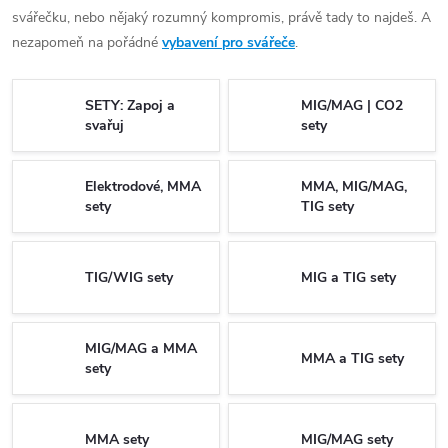
svářečku, nebo nějaký rozumný kompromis, právě tady to najdeš. A
nezapomeň na pořádné
vybavení pro svářeče
.
SETY: Zapoj a
MIG/MAG | CO2
svařuj
sety
Elektrodové, MMA
MMA, MIG/MAG,
sety
TIG sety
TIG/WIG sety
MIG a TIG sety
MIG/MAG a MMA
MMA a TIG sety
sety
MMA sety
MIG/MAG sety