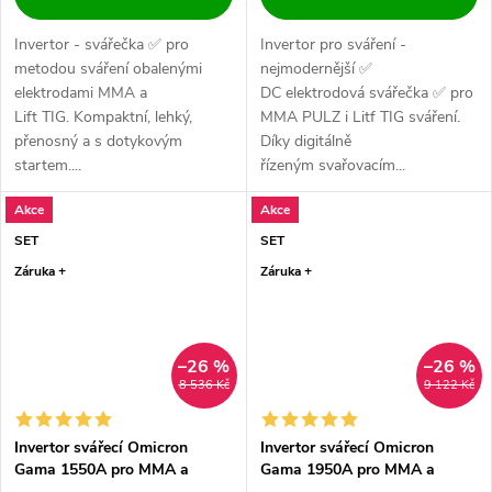
Invertor - svářečka ✅ pro
Invertor pro sváření -
metodou sváření obalenými
nejmodernější ✅
elektrodami MMA a
DC elektrodová svářečka ✅ pro
Lift TIG. Kompaktní, lehký,
MMA PULZ i Litf TIG sváření.
přenosný a s dotykovým
Díky digitálně
startem....
řízeným svařovacím...
Akce
Akce
SET
SET
Záruka +
Záruka +
–26 %
–26 %
8 536 Kč
9 122 Kč
Invertor svářecí Omicron
Invertor svářecí Omicron
Gama 1550A pro MMA a
Gama 1950A pro MMA a
LiftTIG - výhodný SET
LiftTIG - výhodný SET