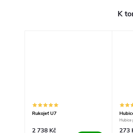
K to
Rukojeť U7
Hubic
Hubice 
2 738 Kč
273 