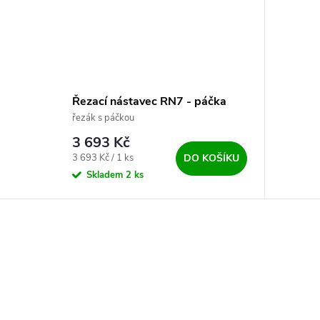
Řezací nástavec RN7 - páčka
řezák s páčkou
3 693 Kč
Měrná cena:
3 693 Kč / 1 ks
DO KOŠÍKU
Skladem
2 ks