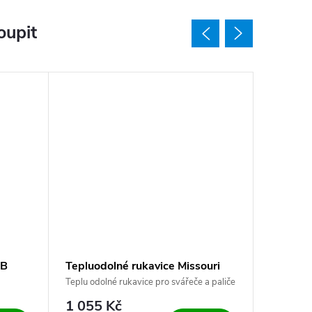
oupit
PB
Tepluodolné rukavice Missouri
Rukavic
Teplu odolné rukavice pro svářeče a paliče
Rukavice n
1 055 Kč
1 122