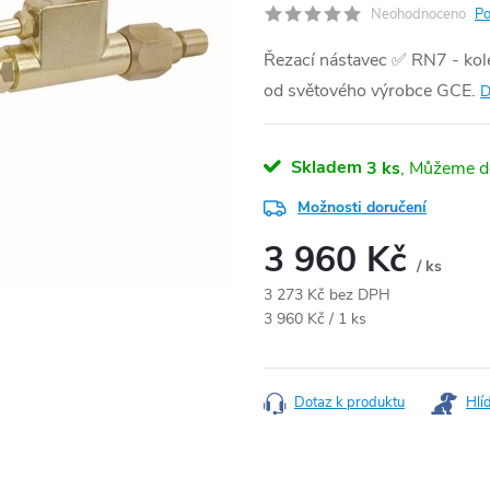
Neohodnoceno
Po
Řezací nástavec ✅ RN7 - kole
od světového výrobce GCE.
D
Skladem
3 ks
Možnosti doručení
3 960 Kč
/ ks
3 273 Kč bez DPH
Měrná cena:
3 960 Kč / 1 ks
Dotaz k produktu
Hlí