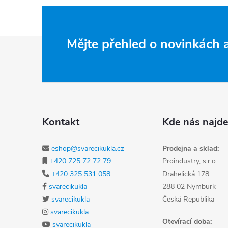
Zápatí
Mějte přehled o novinkách
Kontakt
Kde nás najde
eshop@svarecikukla.cz
Prodejna a sklad:
+420 725 72 72 79
Proindustry, s.r.o.
+420 325 531 058
Drahelická 178
svarecikukla
288 02 Nymburk
svarecikukla
Česká Republika
svarecikukla
Otevírací doba:
svarecikukla