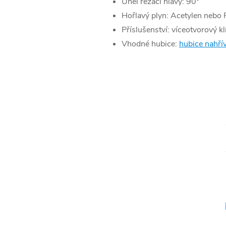
Úhel řezací hlavy: 90°
Hořlavý plyn: Acetylen nebo
Příslušenství: víceotvorový kl
Vhodné hubice:
hubice nahří