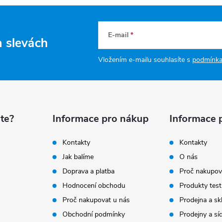
E-mail
a slevách
Vložením e-mailu souhlasíte s
podmínka
te?
Informace pro nákup
Informace 
Kontakty
Kontakty
Jak balíme
O nás
Doprava a platba
Proč nakupov
Hodnocení obchodu
Produkty test
Proč nakupovat u nás
Prodejna a sk
Obchodní podmínky
Prodejny a sí