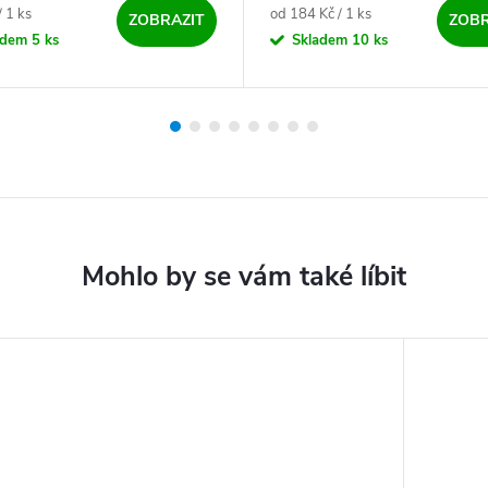
ena:
Měrná cena:
/ 1 ks
od 184 Kč / 1 ks
ZOBRAZIT
ZOBR
adem
5 ks
Skladem
10 ks