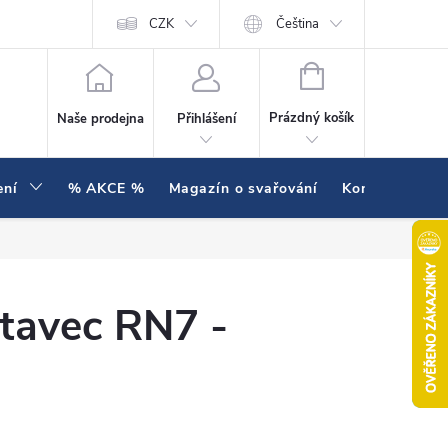
í testujeme v praxi
Hodnocení obchodu
CZK
Čeština
NÁKUPNÍ KOŠÍK
Prázdný košík
Naše prodejna
Přihlášení
ení
% AKCE %
Magazín o svařování
Kontakty
stavec RN7 -