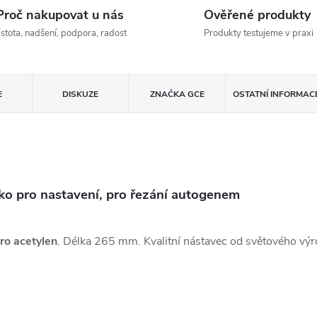
Proč nakupovat u nás
Ověřené produkty
istota, nadšení, podpora, radost
Produkty testujeme v praxi
E
DISKUZE
ZNAČKA
GCE
OSTATNÍ INFORMAC
ko pro nastavení, pro řezání autogenem
ro acetylen
. Délka 265 mm. Kvalitní nástavec od světového vý