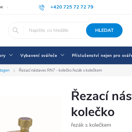
+420 725 72 72 79
me
Doprava a platba
Proč nakupovat u nás
Svářečky a vybaven
eshop@svarecikukla.cz
HLEDAT
ory
Vybavení svářeče
Příslušenství nejen pro svář
utogen
Řezací nástavec RN7 - kolečko
řezák s kolečkem
Řezací ná
kolečko
řezák s kolečkem