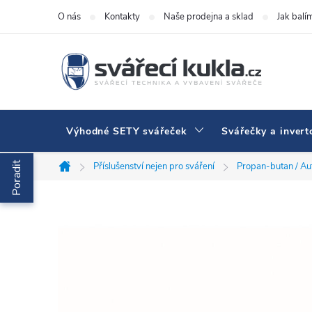
Přejít na obsah
O nás
Kontakty
Naše prodejna a sklad
Jak balí
Výhodné SETY svářeček
Svářečky a invert
Poradit
Příslušenství nejen pro sváření
Propan-butan / A
Domů