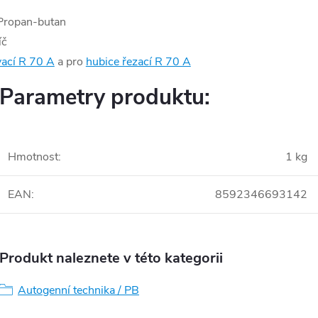
 Propan-butan
íč
vací R 70 A
a pro
hubice řezací R 70 A
Parametry produktu:
Hmotnost
:
1 kg
EAN
:
8592346693142
Produkt naleznete v této kategorii
Autogenní technika / PB