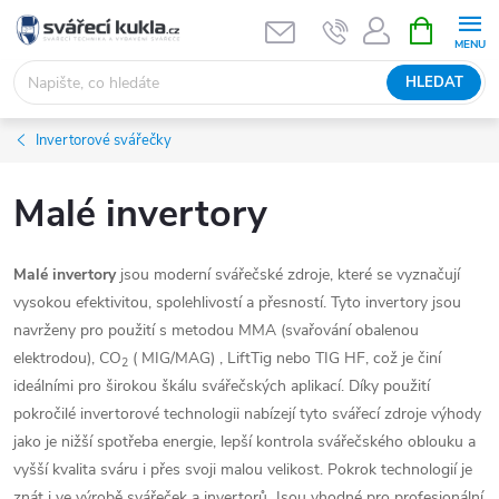
Přejít na obsah
NÁKUPNÍ 
HLEDAT
Invertorové svářečky
Malé invertory
Malé invertory
jsou moderní svářečské zdroje, které se vyznačují
vysokou efektivitou, spolehlivostí a přesností. Tyto invertory jsou
navrženy pro použití s metodou MMA (svařování obalenou
elektrodou), CO
( MIG/MAG) , LiftTig nebo TIG HF, což je činí
2
ideálními pro širokou škálu svářečských aplikací. Díky použití
pokročilé invertorové technologii nabízejí tyto svářecí zdroje výhody
jako je nižší spotřeba energie, lepší kontrola svářečského oblouku a
vyšší kvalita sváru i přes svoji malou velikost. Pokrok technologií je
znát i ve výrobě svářeček a invertorů. Jsou vhodné pro profesionální