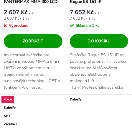
PANTERMAX MMA 300 LCD -
Rogue ES 151 iP
výhodný SET
2 607 Kč
7 652 Kč
/ ks
/ ks
Měrná cena:
Měrná cena:
2 607 Kč / 1 ks
7 652 Kč / 1 ks
Vyprodáno
Skladem
1 ks
ZOBRAZIT
DO KOŠÍKU
Invertorová svářečka pro
Svářečka Rogue ES 151 iP od
sváření metodou MMA a umí i
Esab je profesionální ✅ svářecí
LiftTig ve výhodném setu ✅ .
invertor pro MMA sváření
Stejnosměrný invertor
obalenou elektrodou s
s nejnovější technologií IGBT a
možností Lift
funkcemi Arc Force,...
TIG ✅ Profesionální svářečka
pro obalenou...
Akce
Kabel/y
Kabel/y
SET
Záruka +