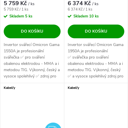
5 759 Kč
6 374 Kč
/ ks
/ ks
Měrná cena:
Měrná cena:
5 759 Kč / 1 ks
6 374 Kč / 1 ks
Skladem
5 ks
Skladem
10 ks
DO KOŠÍKU
DO KOŠÍKU
Invertor svářecí Omicron Gama
Invertor svářecí Omicron Gama
1550A je profesionální
1950A je profesionální
svářečka ✅ pro sváření
✅ svářečka pro sváření
obalenou elektrodou - MMA a i
obalenou elektrodou - MMA a i
metodou TIG. Výkonný, český a
metodou TIG. Výkonný, český
vysoce spolehlivý ✅ zdroj pro
✅ a vysoce spolehlivý zdroj pro
všechny...
všechny...
Kabel/y
Kabel/y