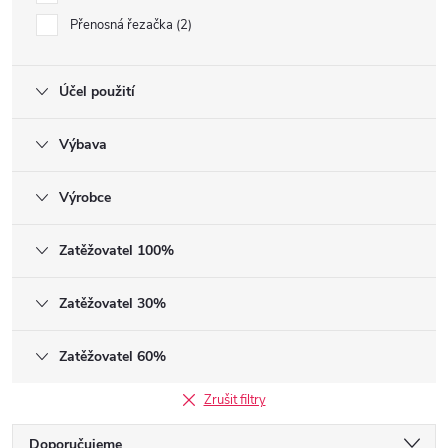
Přenosná řezačka
2
Účel použití
Výbava
Výrobce
Zatěžovatel 100%
Zatěžovatel 30%
Zatěžovatel 60%
Zrušit filtry
Řazení produktů
Doporučujeme