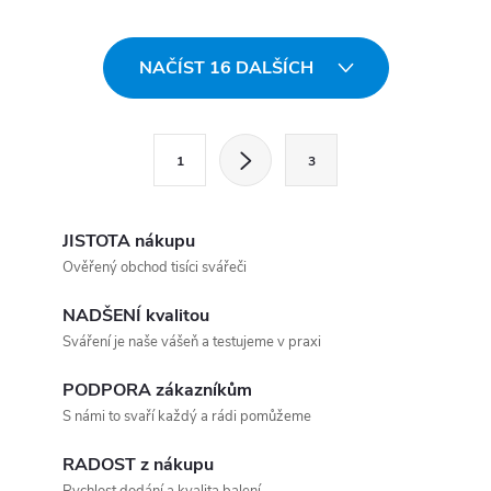
Ovládací prvky výpisu
NAČÍST 16 DALŠÍCH
Stránkování
1
3
JISTOTA nákupu
Ověřený obchod tisíci svářeči
NADŠENÍ kvalitou
Sváření je naše vášeň a testujeme v praxi
PODPORA zákazníkům
S námi to svaří každý a rádi pomůžeme
RADOST z nákupu