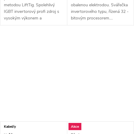
metodou LiftTig. Spolehlivý
obalenou elektrodou. Svářečka
IGBT invertorový profi zdroj s
invertorového typu, řízená 32 -
vysokým výkonem a
bitovým procesorem....
zatěžovateli,...
Kabel/y
Akce