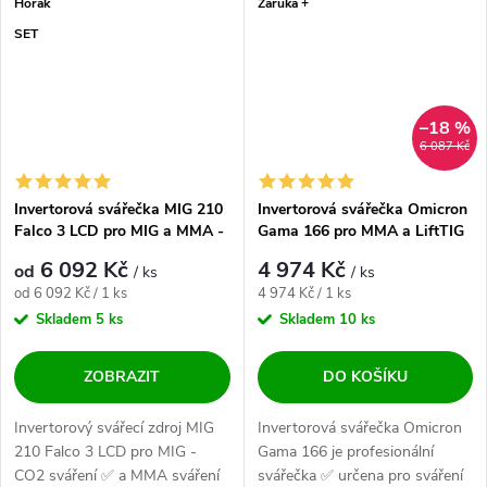
Hořák
Záruka +
SET
–18 %
6 087 Kč
Invertorová svářečka MIG 210
Invertorová svářečka Omicron
Falco 3 LCD pro MIG a MMA -
Gama 166 pro MMA a LiftTIG
výhodný SET
6 092 Kč
4 974 Kč
od
/ ks
/ ks
Měrná cena:
Měrná cena:
od 6 092 Kč / 1 ks
4 974 Kč / 1 ks
Skladem
5 ks
Skladem
10 ks
ZOBRAZIT
DO KOŠÍKU
Invertorový svářecí zdroj MIG
Invertorová svářečka Omicron
210 Falco 3 LCD pro MIG -
Gama 166 je profesionální
CO2 sváření ✅ a MMA sváření
svářečka ✅ určena pro sváření