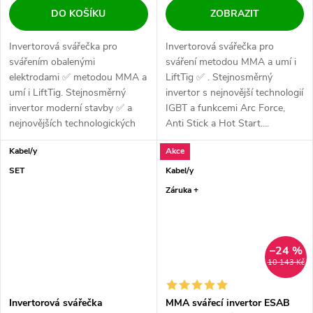
DO KOŠÍKU
ZOBRAZIT
Invertorová svářečka pro
Invertorová svářečka pro
svářením obalenými
sváření metodou MMA a umí i
elektrodami ✅ metodou MMA a
LiftTig ✅ . Stejnosměrný
umí i LiftTig. Stejnosměrný
invertor s nejnovější technologií
invertor moderní stavby ✅ a
IGBT a funkcemi Arc Force,
nejnovějších technologických
Anti Stick a Hot Start....
komponentů s...
Kabel/y
Akce
SET
Kabel/y
Záruka +
–24 %
10 143 Kč
Invertorová svářečka
MMA svářecí invertor ESAB