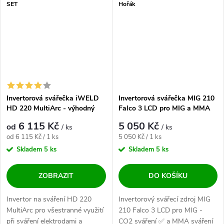
SET
Hořák
Invertorová svářečka iWELD
Invertorová svářečka MIG 210
HD 220 MultiArc - výhodný
Falco 3 LCD pro MIG a MMA
SET
6 115 Kč
5 050 Kč
od
/ ks
/ ks
Měrná cena:
Měrná cena:
od 6 115 Kč / 1 ks
5 050 Kč / 1 ks
Skladem
5 ks
Skladem
5 ks
ZOBRAZIT
DO KOŠÍKU
Invertor na sváření HD 220
Invertorový svářecí zdroj MIG
MultiArc pro všestranné využití
210 Falco 3 LCD pro MIG -
při sváření elektrodami a
CO2 sváření ✅ a MMA sváření