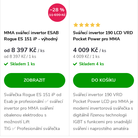
–28 %
11 699 Kč
MMA svářecí invertor ESAB
Svářecí invertor 190 LCD VRD
Rogue ES 151 iP - výhodný
Pocket Power pro MMA
SET
8 397 Kč
4 009 Kč
od
/ ks
/ ks
Měrná cena:
Měrná cena:
od 8 397 Kč / 1 ks
4 009 Kč / 1 ks
Skladem
1 ks
Skladem
4 ks
ZOBRAZIT
DO KOŠÍKU
Svářečka Rogue ES 151 iP od
Svářecí invertor 190 VRD
Esab je profesionální ✅ svářecí
Pocket Power LCD pro MMA je
invertor pro MMA sváření
moderní invertorová svářečka s
obalenou elektrodou s
digitálně řízenou technologii
možností Lift
IGBT s funkcemi pro snadnější
TIG ✅ Profesionální svářečka
sváření i naprostého amatéra
pro obalenou...
nebo...