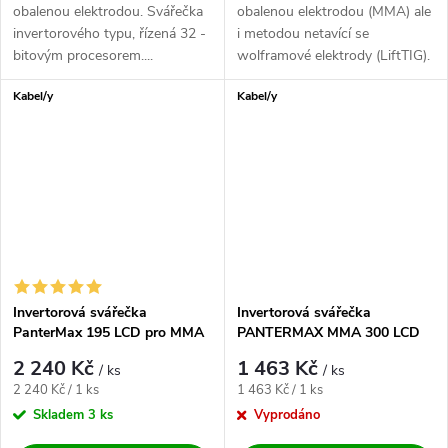
obalenou elektrodou. Svářečka
obalenou elektrodou (MMA) ale
invertorového typu, řízená 32 -
i metodou netavící se
bitovým procesorem....
wolframové elektrody (LiftTIG).
Malý,...
Kabel/y
Kabel/y
Invertorová svářečka
Invertorová svářečka
PanterMax 195 LCD pro MMA
PANTERMAX MMA 300 LCD
a LiftTIG
2 240 Kč
1 463 Kč
/ ks
/ ks
Měrná cena:
Měrná cena:
2 240 Kč / 1 ks
1 463 Kč / 1 ks
Skladem
3 ks
Vyprodáno