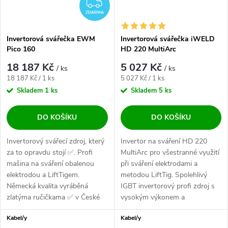
ZDARMA
ZDARMA
Invertorová svářečka EWM
Invertorová svářečka iWELD
Pico 160
HD 220 MultiArc
18 187 Kč
5 027 Kč
/ ks
/ ks
Měrná cena:
Měrná cena:
18 187 Kč / 1 ks
5 027 Kč / 1 ks
Skladem
1 ks
Skladem
5 ks
DO KOŠÍKU
DO KOŠÍKU
Invertorový svářecí zdroj, který
Invertor na sváření HD 220
za to opravdu stojí ✅. Profi
MultiArc pro všestranné využití
mašina na sváření obalenou
při sváření elektrodami a
elektrodou a LiftTigem.
metodou LiftTig. Spolehlivý
Německá kvalita vyráběná
IGBT invertorový profi zdroj s
zlatýma ručičkama ✅ v České
vysokým výkonem a
Republice....
zatěžovateli,...
Kabel/y
Kabel/y