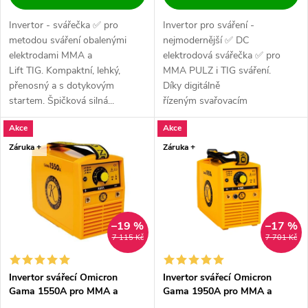
Invertor - svářečka ✅ pro
Invertor pro sváření -
metodou sváření obalenými
nejmodernější ✅ DC
elektrodami MMA a
elektrodová svářečka ✅ pro
Lift TIG. Kompaktní, lehký,
MMA PULZ i TIG sváření.
přenosný a s dotykovým
Díky digitálně
startem. Špičková silná...
řízeným svařovacím
vlastnostem, nízké hmotnosti,...
Akce
Akce
Záruka +
Záruka +
–19 %
–17 %
7 115 Kč
7 701 Kč
Invertor svářecí Omicron
Invertor svářecí Omicron
Gama 1550A pro MMA a
Gama 1950A pro MMA a
LiftTIG
LiftTIG