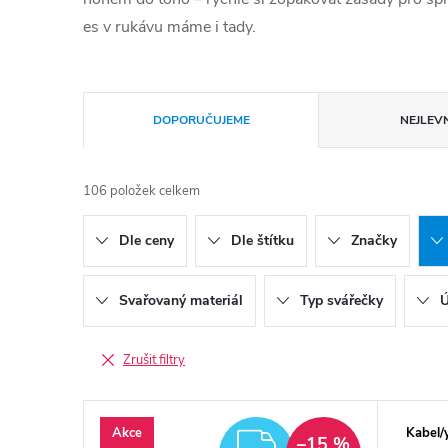
es v rukávu máme i tady.
Řazení produktů
DOPORUČUJEME
NEJLEVN
106
položek celkem
Dle ceny
Dle štítku
Značky
Svařovaný materiál
Typ svářečky
Ú
Zrušit filtry
Výpis produktů
Akce
Kabel/
ZDARMA
–15 %