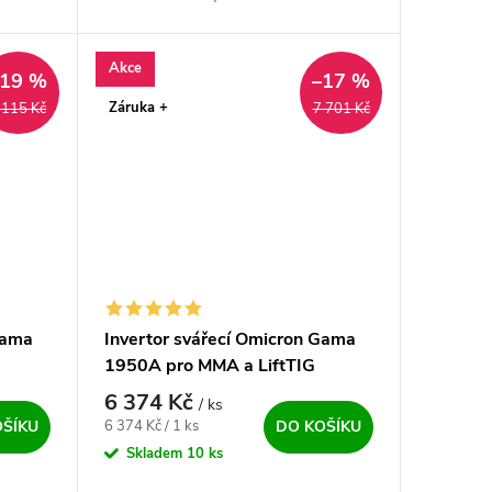
a MMA.
MIG/MAG, FCAW, Lift TIG DC a MMA.
ů...
Další z řady profesionálních strojů...
Akce
–19 %
–17 %
Záruka +
 115 Kč
7 701 Kč
Gama
Invertor svářecí Omicron Gama
1950A pro MMA a LiftTIG
6 374 Kč
/ ks
Měrná cena:
6 374 Kč / 1 ks
OŠÍKU
DO KOŠÍKU
Skladem
10 ks