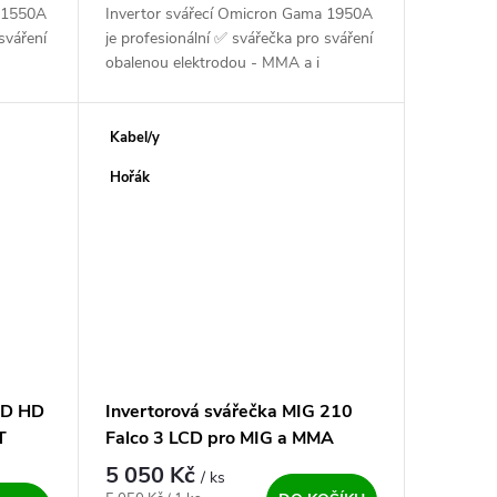
a 1550A
Invertor svářecí Omicron Gama 1950A
sváření
je profesionální ✅ svářečka pro sváření
obalenou elektrodou - MMA a i
 vysoce
metodou TIG. Výkonný, český ✅ a
.
vysoce spolehlivý zdroj pro všechny...
Kabel/y
Hořák
LD HD
Invertorová svářečka MIG 210
T
Falco 3 LCD pro MIG a MMA
5 050 Kč
/ ks