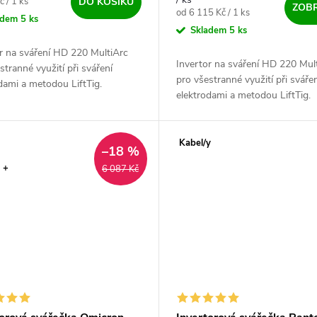
ena:
č / 1 ks
DO KOŠÍKU
ZOBR
Měrná cena:
od 6 115 Kč / 1 ks
adem
5 ks
Skladem
5 ks
r na sváření HD 220 MultiArc
Invertor na sváření HD 220 Mul
stranné využití při sváření
pro všestranné využití při svářen
dami a metodou LiftTig.
elektrodami a metodou LiftTig.
ivý IGBT invertorový profi zdroj
Spolehlivý IGBT invertorový prof
ým výkonem a zatěžovateli,...
s vysokým výkonem a zatěžovatel
Kabel/y
–18 %
 +
6 087 Kč