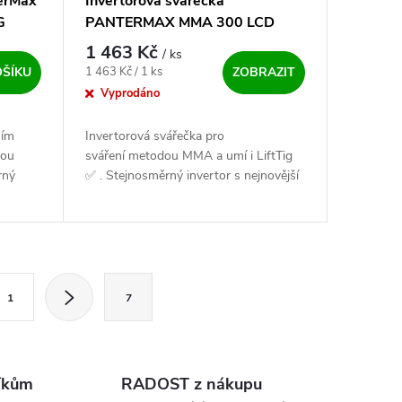
terMax
Invertorová svářečka
G
PANTERMAX MMA 300 LCD
1 463 Kč
/ ks
Měrná cena:
1 463 Kč / 1 ks
OŠÍKU
ZOBRAZIT
Vyprodáno
ním
Invertorová svářečka pro
dou
sváření metodou MMA a umí i LiftTig
rný
✅ . Stejnosměrný invertor s nejnovější
technologií IGBT a funkcemi Arc Force,
Anti Stick a Hot Start....
ránkování
1
7
íkům
RADOST z nákupu