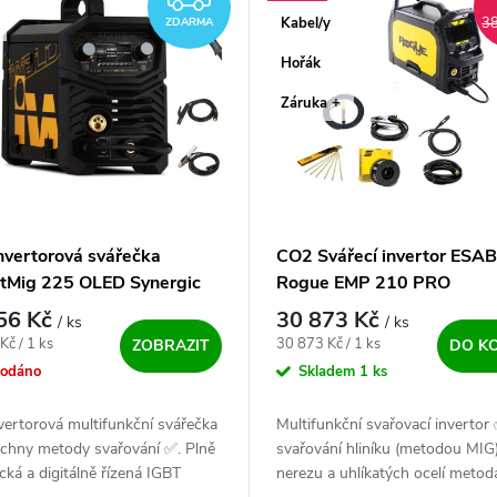
Kabel/y
38
ZDARMA
Hořák
Záruka +
nvertorová svářečka
CO2 Svářecí invertor ESAB
tMig 225 OLED Synergic
Rogue EMP 210 PRO
ě hořáku
56 Kč
30 873 Kč
/ ks
/ ks
ena:
Měrná cena:
Kč / 1 ks
30 873 Kč / 1 ks
ZOBRAZIT
DO K
rodáno
Skladem
1 ks
vertorová multifunkční svářečka
Multifunkční svařovací invertor
echny metody svařování ✅. Plně
svařování hliníku (metodou MIG)
cká a digitálně řízená IGBT
nerezu a uhlíkatých ocelí metod