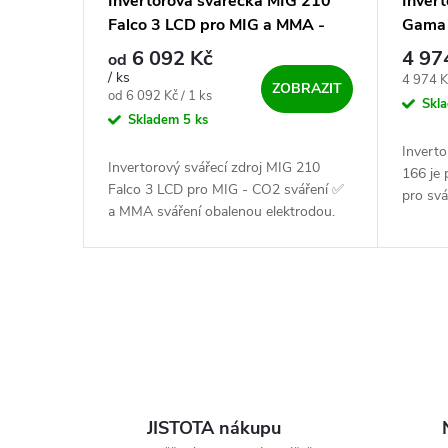
Invertorová svářečka MIG 210
Inver
Falco 3 LCD pro MIG a MMA -
Gama 
výhodný SET
6 092 Kč
4 97
od
/ ks
Měrná c
4 974 K
ZOBRAZIT
Měrná cena:
od 6 092 Kč / 1 ks
Skl
Skladem
5 ks
Invert
Invertorový svářecí zdroj MIG 210
166 je 
Falco 3 LCD pro MIG - CO2 sváření ✅
pro svá
a MMA sváření obalenou elektrodou.
(MMA) a
Svářečka invertorového typu, řízená 32
wolfram
-bitovým procesorem....
Ovládací prvky výpisu
JISTOTA nákupu