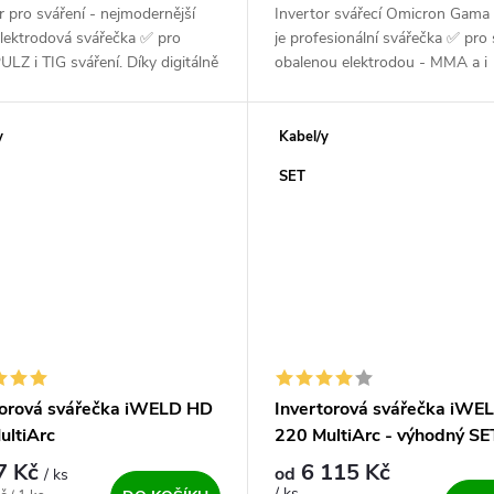
r pro sváření - nejmodernější
Invertor svářecí Omicron Gam
lektrodová svářečka ✅ pro
je profesionální svářečka ✅ pro 
Z i TIG sváření. Díky digitálně
obalenou elektrodou - MMA a i
m svařovacím vlastnostem, nízké
metodou TIG. Výkonný, český a
ti,...
spolehlivý ✅ zdroj pro všechny..
y
Kabel/y
A
SET
torová svářečka iWELD HD
Invertorová svářečka iWE
ultiArc
220 MultiArc - výhodný SE
7 Kč
6 115 Kč
od
/ ks
/ ks