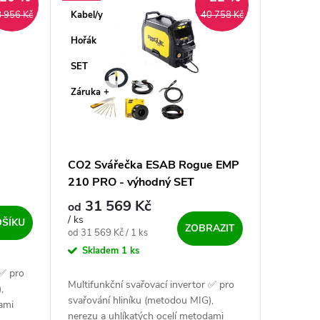
Kabel/y
 956 Kč
40 758 Kč
Hořák
SET
Záruka +
CO2 Svářečka ESAB Rogue EMP
210 PRO - výhodný SET
31 569 Kč
od
/ ks
OŠÍKU
ZOBRAZIT
Měrná cena:
od 31 569 Kč / 1 ks
Skladem
1 ks
 ✅ pro
Multifunkční svařovací invertor ✅ pro
,
svařování hliníku (metodou MIG),
ami
nerezu a uhlíkatých ocelí metodami