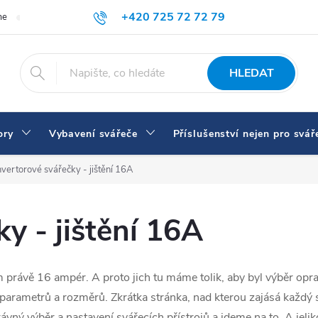
+420 725 72 72 79
me
Doprava a platba
Proč nakupovat u nás
Svářečky a vybaven
eshop@svarecikukla.cz
HLEDAT
ory
Vybavení svářeče
Příslušenství nejen pro svář
nvertorové svářečky - jištění 16A
y - jištění 16A
m právě 16 ampér. A proto jich tu máme tolik, aby byl výběr op
arametrů a rozměrů. Zkrátka stránka, nad kterou zajásá každý sv
vný výběr a nastavení svářecích přístrojů a jdeme na to. A jeli