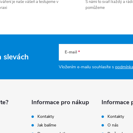
váření je naše vášeň a testujeme v
S námi to svaří každý a rádi
raxi
pomůžeme
E-mail
a slevách
Vložením e-mailu souhlasíte s
podmínka
te?
Informace pro nákup
Informace 
Kontakty
Kontakty
Jak balíme
O nás