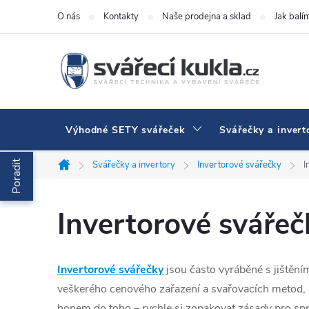
Přejít na obsah
O nás
Kontakty
Naše prodejna a sklad
Jak balí
Výhodné SETY svářeček
Svářečky a invert
Poradit
Svářečky a invertory
Invertorové svářečky
I
Domů
Invertorové svářečk
Invertorové svářečky
jsou často vyráběné s jištění
veškerého cenového zařazení a svařovacích metod, p
honem do toho – rychle si zopakovat zásady pro sprá