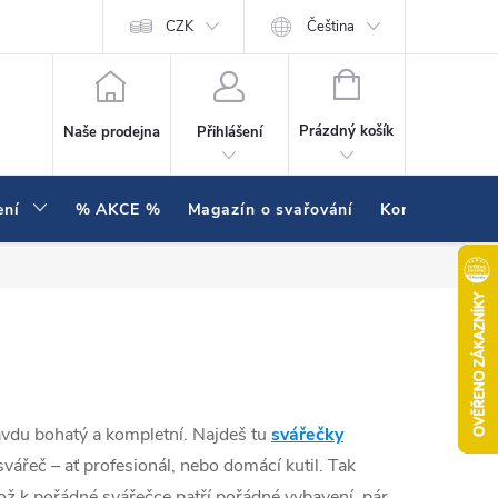
í testujeme v praxi
Hodnocení obchodu
CZK
Čeština
NÁKUPNÍ KOŠÍK
Prázdný košík
Naše prodejna
Přihlášení
ení
% AKCE %
Magazín o svařování
Kontakty
ravdu bohatý a kompletní. Najdeš tu
svářečky
ářeč – ať profesionál, nebo domácí kutil. Tak
kož k pořádné svářečce patří pořádné vybavení, pár