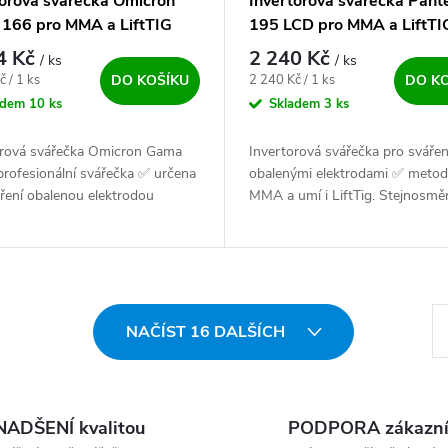
torová svářečka Omicron
Invertorová svářečka Pan
166 pro MMA a LiftTIG
195 LCD pro MMA a LiftTI
4 Kč
2 240 Kč
/ ks
/ ks
ena:
Měrná cena:
č / 1 ks
2 240 Kč / 1 ks
DO KOŠÍKU
DO K
adem
10 ks
Skladem
3 ks
orová svářečka Omicron Gama
Invertorová svářečka pro sváře
profesionální svářečka ✅ určena
obalenými elektrodami ✅ meto
ření obalenou elektrodou
MMA a umí i LiftTig. Stejnosmě
le i metodou netavící se
invertor moderní stavby ✅ a
ové elektrody (LiftTIG). Malý,...
nejnovějších technologických
komponentů s...
St
NAČÍST 16 DALŠÍCH
NADŠENÍ kvalitou
PODPORA zákazn