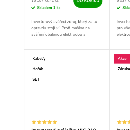
Měrná cena:
Měrná c
18 187 Kč / 1 ks
5 027 K
DO KOŠÍKU
Skladem
1 ks
Skl
Invertorový svářecí zdroj, který za to
Inverto
opravdu stojí ✅. Profi mašina na
pro vše
sváření obalenou elektrodou a
elektro
LiftTigem. Německá kvalita vyráběná
Spolehl
zlatýma ručičkama ✅ v České
s vysok
Republice....
Kabel/y
Akce
Hořák
Záruka
SET