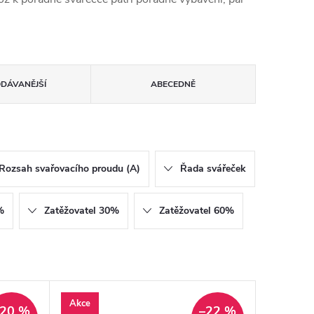
ODÁVANĚJŠÍ
ABECEDNĚ
Rozsah svařovacího proudu (A)
Řada svářeček
%
Zatěžovatel 30%
Zatěžovatel 60%
Akce
–20 %
–22 %