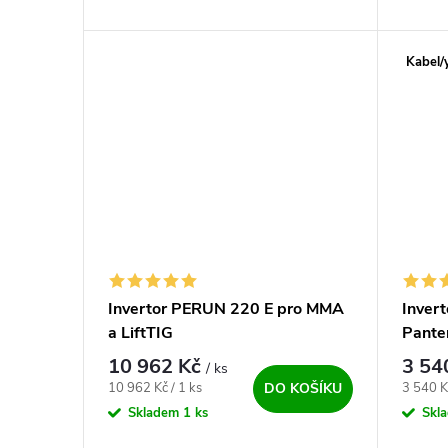
přenosná svářečka s bombastickou
svářečk
funkcí HYBRID✅. Špičkový stroj pro
svářecí
profíky. Nová...
Kabel/
Invertor PERUN 220 E pro MMA
Invert
a LiftTIG
Pante
LiftTI
10 962 Kč
3 54
/ ks
Měrná cena:
Měrná c
10 962 Kč / 1 ks
3 540 K
DO KOŠÍKU
Skladem
1 ks
Skl