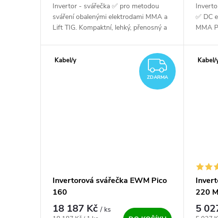
Invertor - svářečka ✅ pro metodou
Inverto
sváření obalenými elektrodami MMA a
✅ DC e
Lift TIG. Kompaktní, lehký, přenosný a
MMA PUL
s dotykovým startem. Špičková silná...
řízený
hmotnos
Kabel/y
Kabel/
ZDARM
ZDARMA
Invertorová svářečka EWM Pico
Inver
160
220 M
18 187 Kč
5 02
/ ks