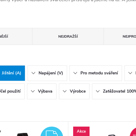
ĚJŠÍ
NEJDRAŽŠÍ
NEJPR
Jištění (A)
Napájení (V)
Pro metodu sváření
čel použití
Výbava
Výrobce
Zatěžovatel 100
y
Akce
ZDARMA