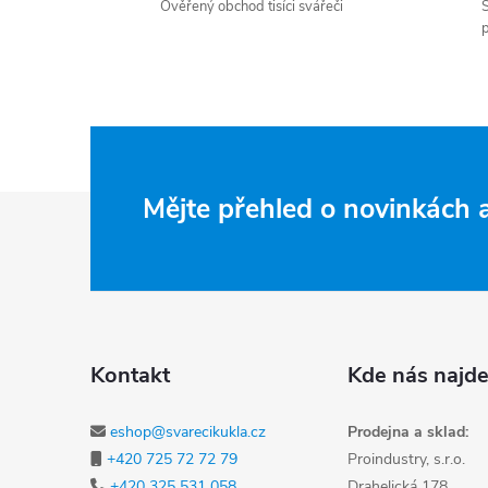
Ověřený obchod tisíci svářeči
S
p
Zápatí
Mějte přehled o novinkách
Kontakt
Kde nás najde
eshop@svarecikukla.cz
Prodejna a sklad:
+420 725 72 72 79
Proindustry, s.r.o.
+420 325 531 058
Drahelická 178