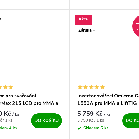
a. Intuitivní ovládání a nastavení
MIG/MAG, FCAW, Lift TIG DC 
ch parametrů na...
Další z řady profesionálních stroj
y
Akce
Záruka +
7
or pro svařování
Invertor svářecí Omicron 
rMax 215 LCD pro MMA a
1550A pro MMA a LiftTIG
G
0 Kč
5 759 Kč
/ ks
/ ks
ena:
Měrná cena:
č / 1 ks
5 759 Kč / 1 ks
DO KOŠÍKU
DO K
adem
4 ks
Skladem
5 ks