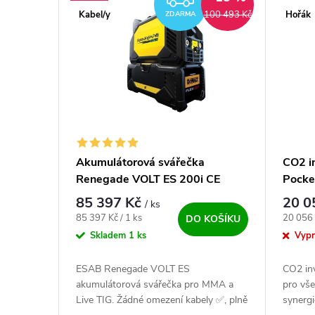
Kabel/y
Hořák
100 493 Kč
ZDARMA
Akumulátorová svářečka
CO2 i
Renegade VOLT ES 200i CE
Pocke
včetn
85 397 Kč
20 0
/ ks
Měrná cena:
Měrná c
85 397 Kč / 1 ks
20 056 
DO KOŠÍKU
Skladem
1 ks
Vyp
ESAB Renegade VOLT ES
CO2 in
akumulátorová svářečka pro MMA a
pro vš
Live TIG. Žádné omezení kabely ✅, plně
synergi