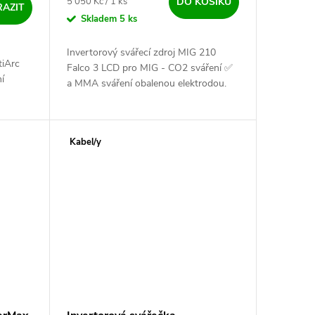
Měrná cena:
5 050 Kč / 1 ks
DO KOŠÍKU
AZIT
Skladem
5 ks
Invertorový svářecí zdroj MIG 210
tiArc
Falco 3 LCD pro MIG - CO2 sváření ✅
í
a MMA sváření obalenou elektrodou.
Svářečka invertorového typu, řízená 32
i zdroj
-bitovým procesorem....
i,...
Kabel/y