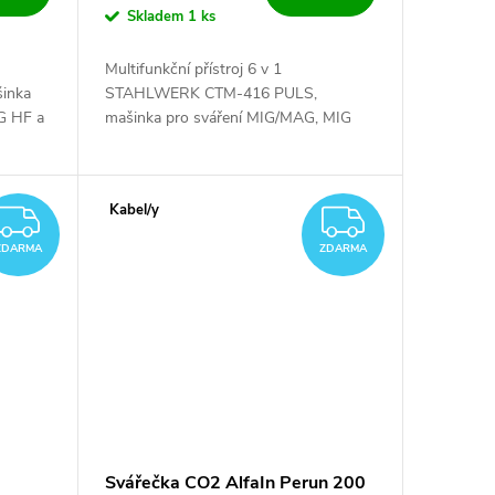
Skladem
1 ks
Multifunkční přístroj 6 v 1
inka
STAHLWERK CTM-416 PULS,
G HF a
mašinka pro sváření MIG/MAG, MIG
na na
Puls, FCAW, MMA, TIG HF a řezání
plasmou. Multifunkce jen co je pravda.
Vše na jednom místě.
Kabel/y
ZDARMA
ZDARM
ZDARMA
ZDARMA
Svářečka CO2 AlfaIn Perun 200