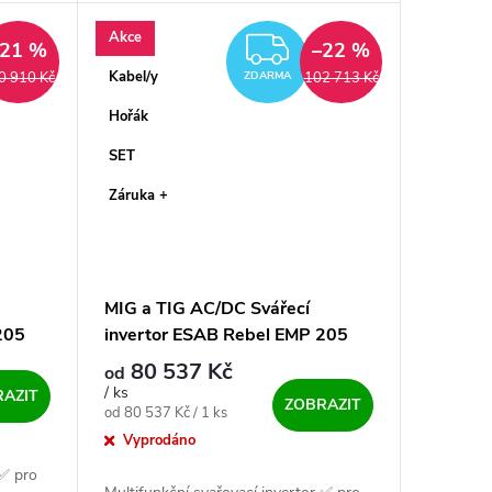
ů...
Vysoce...
Akce
DARMA
ZDARMA
–21 %
–22 %
Kabel/y
0 910 Kč
102 713 Kč
ZDARMA
Hořák
SET
Záruka +
MIG a TIG AC/DC Svářecí
205
invertor ESAB Rebel EMP 205
AC/DC - výhodný SET
80 537 Kč
od
/ ks
AZIT
ZOBRAZIT
Měrná cena:
od 80 537 Kč / 1 ks
Vyprodáno
 ✅ pro