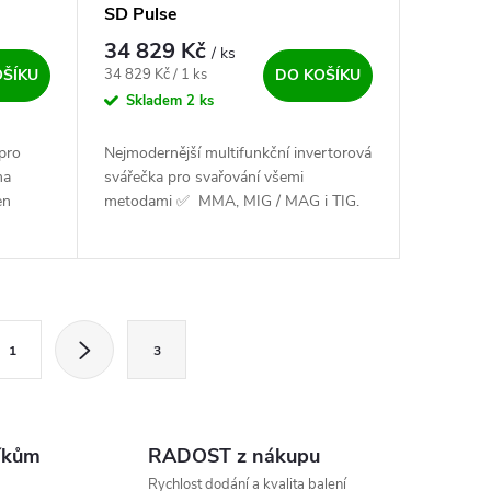
SD Pulse
34 829 Kč
/ ks
Měrná cena:
34 829 Kč / 1 ks
OŠÍKU
DO KOŠÍKU
Skladem
2 ks
pro
Nejmodernější multifunkční invertorová
ma
svářečka pro svařování všemi
en
metodami ✅ MMA, MIG / MAG i TIG.
i ✅.
Určen pro ocelové, nerezové i hliníkové
nom...
dráty průměru 0,6 - 1,0 mm,...
ránkování
1
3
íkům
RADOST z nákupu
Rychlost dodání a kvalita balení