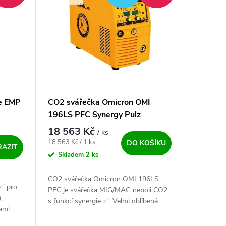
e EMP
CO2 svářečka Omicron OMI
196LS PFC Synergy Pulz
18 563 Kč
/ ks
Měrná cena:
18 563 Kč / 1 ks
DO KOŠÍKU
AZIT
Skladem
2 ks
CO2 svářečka Omicron OMI 196LS
 ✅ pro
PFC je svářečka MIG/MAG neboli CO2
,
s funkcí synergie ✅. Velmi oblíbená
ami
svářečka vhodná do dílny, údržby,
a MMA.
domácnosti a lehkou výrobu ✅.