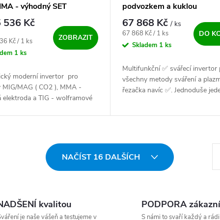
MA - výhodný SET
podvozkem a kuklou
 536 Kč
67 868 Kč
/ ks
Měrná cena:
67 868 Kč / 1 ks
DO K
ZOBRAZIT
ena:
36 Kč / 1 ks
Skladem
1 ks
adem
1 ks
Multifunkční ✅ svářecí invertor 
ický moderní invertor pro
všechny metody sváření a plaz
 MIG/MAG ( CO2 ), MMA -
řezačka navíc ✅. Jednoduše jed
 elektroda a TIG - wolframové
svářecí zdroj na všechny činnost
dy. Nástupce oblíbené kvalitní
Mýtus, že vše nemůže být v jed
...
St
NAČÍST 16 DALŠÍCH
NADŠENÍ kvalitou
PODPORA zákazn
váření je naše vášeň a testujeme v
S námi to svaří každý a rádi