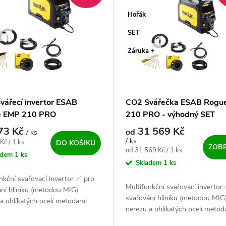
Hořák
 +
SET
Záruka +
vářecí invertor ESAB
CO2 Svářečka ESAB Rogu
e EMP 210 PRO
210 PRO - výhodný SET
73 Kč
31 569 Kč
od
/ ks
/ ks
ena:
Kč / 1 ks
DO KOŠÍKU
ZOBR
Měrná cena:
od 31 569 Kč / 1 ks
adem
1 ks
Skladem
1 ks
nkční svařovací invertor ✅ pro
Multifunkční svařovací invertor
ní hliníku (metodou MIG),
svařování hliníku (metodou MIG)
a uhlíkatých ocelí metodami
nerezu a uhlíkatých ocelí metod
G, FCAW, Lift TIG DC a MMA.
MIG/MAG, FCAW, Lift TIG DC 
 řady profesionálních strojů...