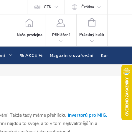
í testujeme v praxi
Hodnocení obchodu
CZK
Čeština
NÁKUPNÍ KOŠÍK
Prázdný košík
Naše prodejna
Přihlášení
ení
% AKCE %
Magazín o svařování
Kontakty
řování. Takže tady máme přehlídku
invertorů pro MIG,
hni najdou to svoje, a to v tom nejkvalitnějším a
t konečně svařovat jako profesionál.