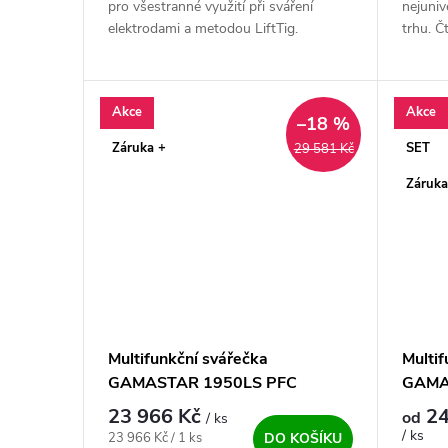
pro všestranné využití při sváření
nejuniv
elektrodami a metodou LiftTig.
trhu. Č
Spolehlivý IGBT invertorový profi zdroj
metody 
s vysokým výkonem a zatěžovateli,...
HF, MM
jednom 
Akce
Akce
–18 %
Záruka +
SET
29 581 Kč
Záruka
Multifunkční svářečka
Multif
GAMASTAR 1950LS PFC
GAMA
výhod
23 966 Kč
24
od
/ ks
/ ks
Měrná cena:
23 966 Kč / 1 ks
DO KOŠÍKU