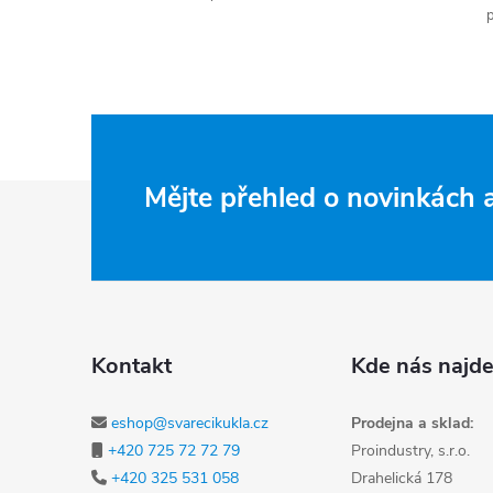
p
Zápatí
Mějte přehled o novinkách
Kontakt
Kde nás najde
eshop@svarecikukla.cz
Prodejna a sklad:
+420 725 72 72 79
Proindustry, s.r.o.
+420 325 531 058
Drahelická 178