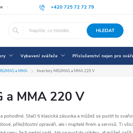
+420 725 72 72 79
me
Doprava a platba
Proč nakupovat u nás
Svářečky a vybaven
eshop@svarecikukla.cz
HLEDAT
ory
Vybavení svářeče
Příslušenství nejen pro svář
IG/MAG a MMA
Invertory MIG/MAG a MMA 220 V
G a MMA 220 V
 a pohodlné. Stačí ti klasická zásuvka a můžeš se pustit to sva
é, příležitostní opraváři, ale i majitelé firem a servisů. Ti všic
ké ceny, že ti nedají spát...tak se pusť do výběru, ať můžeš začí