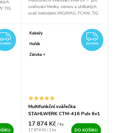
Multifunkční svařovací invertor ✅ pro
katých
svařování hliníku, nerezu a uhlíkatých
W, TIG
ocelí metodami MIG/MAG, FCAW, TIG
AC/DC HF a MMA AC/DC. Profi
mašinka i pro hobíky a nadšence....
Kabel/y
ZDARMA
ZDARM
Hořák
ZDARMA
ZDARMA
Záruka +
Multifunkční svářečka
STAHLWERK CTM-416 Puls 6v1
17 874 Kč
/ ks
Měrná cena:
17 874 Kč / 1 ks
OŠÍKU
DO KOŠÍKU