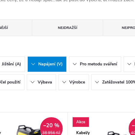
ĚJŠÍ
NEJDRAŽŠÍ
NEJPR
Jištění (A)
Napájení (V)
Pro metodu sváření
čel použití
Výbava
Výrobce
Zatěžovatel 100
Akce
A
–20 %
y
Kabel/y
38 956 Kč
40