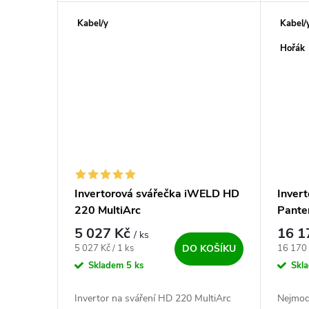
Kabel/y
Kabel/
Hořák
Invertorová svářečka iWELD HD
Inver
220 MultiArc
Pante
5 027 Kč
16 1
/ ks
Měrná cena:
Měrná c
5 027 Kč / 1 ks
16 170 
DO KOŠÍKU
Skladem
5 ks
Skl
Invertor na sváření HD 220 MultiArc
Nejmode