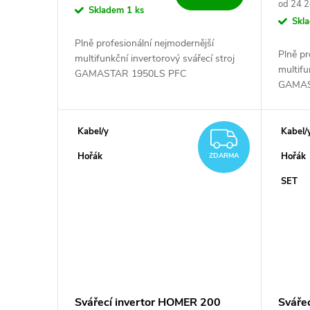
Měrná c
od 24 2
Skladem
1 ks
Skl
Plně profesionální nejmodernější
Plně pr
multifunkční invertorový svářecí stroj
multifu
GAMASTAR 1950LS PFC
GAMAS
puls. Jednoduchý vzhled, vysoká
puls. J
účinnost a spolehlivost, to vše na
účinnos
kolečkách....
kolečkác
Kabel/y
Kabel/
ZDARM
Hořák
Hořák
ZDARMA
SET
Svářecí invertor HOMER 200
Sváře