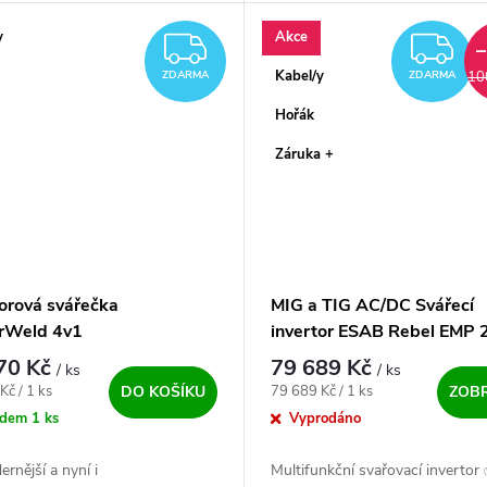
Další z řady profesionálních stroj
y
Akce
ZDARMA
Z
Kabel/y
10
ZDARMA
ZDARMA
Hořák
Záruka +
torová svářečka
MIG a TIG AC/DC Svářecí
rWeld 4v1
invertor ESAB Rebel EMP 
AC/DC
70 Kč
79 689 Kč
/ ks
/ ks
ena:
Měrná cena:
Kč / 1 ks
79 689 Kč / 1 ks
DO KOŠÍKU
ZOBR
adem
1 ks
Vyprodáno
rnější a nyní i
Multifunkční svařovací invertor