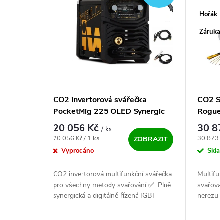
Hořák
Záruka
CO2 invertorová svářečka
CO2 S
PocketMig 225 OLED Synergic
Rogu
včetně hořáku
20 056 Kč
30 8
/ ks
Měrná cena:
Měrná c
20 056 Kč / 1 ks
30 873 
ZOBRAZIT
Vyprodáno
Skl
CO2 invertorová multifunkční svářečka
Multifu
pro všechny metody svařování ✅. Plně
svařová
synergická a digitálně řízená IGBT
nerezu 
svářečka. Intuitivní ovládání a nastavení
MIG/MA
svářecích parametrů na...
Další z