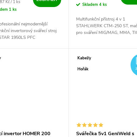
ena:
87 Kč / 1 ks
Skladem
4 ks
adem
1 ks
Multifunkční přístroj 4 v 1
ofesionální nejmodernější
STAHLWERK CTM-250 ST, maš
nkční invertorový svářecí stroj
pro sváření MIG/MAG, MMA, TI
TAR 1950LS PFC
řezání plasmou. Malá svářecí díl
ednoduchý vzhled, vysoká
jednom místě.
t a spolehlivost, to vše na
h....
y
Kabel/y
A
Hořák
cí invertor HOMER 200
Svářečka 5v1 GeniWeld s