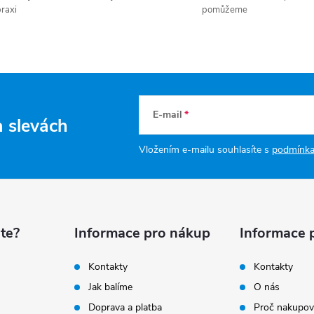
raxi
pomůžeme
E-mail
a slevách
Vložením e-mailu souhlasíte s
podmínka
te?
Informace pro nákup
Informace 
Kontakty
Kontakty
Jak balíme
O nás
Doprava a platba
Proč nakupov