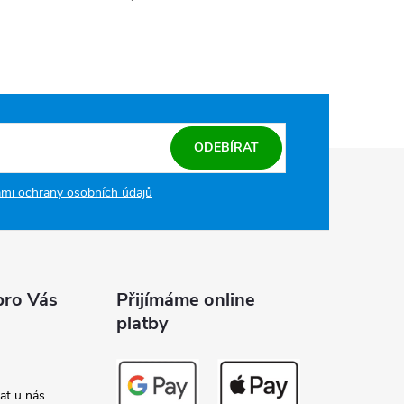
ODEBÍRAT
mi ochrany osobních údajů
pro Vás
Přijímáme online
platby
at u nás