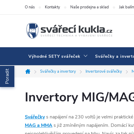
Přejít na obsah
O nás
Kontakty
Naše prodejna a sklad
Jak balí
Výhodné SETY svářeček
Svářečky a invert
Poradit
Svářečky a invertory
Invertorové svářečky
M
Domů
Invertory MIG/MA
Svářečky
s napájení na 230 voltů je velmi praktické
MAG a MMA
s již zmíněným napájením. Domácí kutilov
nejspolehlivějším provedení na trhu. Navíc za tak níz