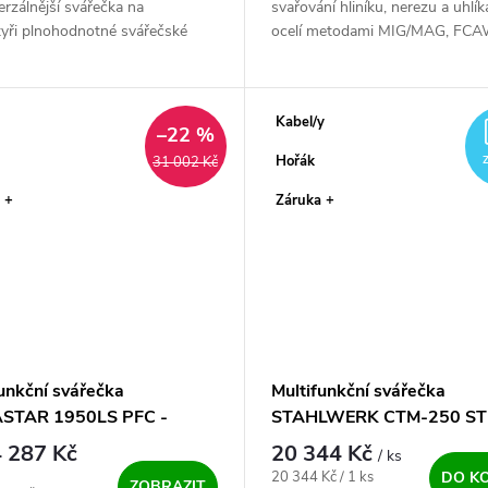
erzálnější svářečka na
svařování hliníku, nerezu a uhlí
tyři plnohodnotné svářečské
ocelí metodami MIG/MAG, FCA
v jednom zařízení. MIG, TIG
AC/DC HF a MMA AC/DC. Profi
A i Plazma řezačka ✅. Vše v
mašinka i pro hobíky a...
svářecím...
Kabel/y
–22 %
Hořák
31 002 Kč
 +
Záruka +
unkční svářečka
Multifunkční svářečka
STAR 1950LS PFC -
STAHLWERK CTM-250 ST
ný SET
 287 Kč
20 344 Kč
/ ks
Měrná cena:
20 344 Kč / 1 ks
DO K
ZOBRAZIT