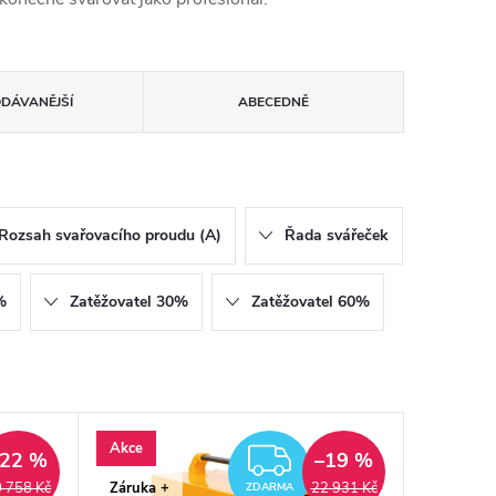
ODÁVANĚJŠÍ
ABECEDNĚ
Rozsah svařovacího proudu (A)
Řada svářeček
%
Zatěžovatel 30%
Zatěžovatel 60%
Akce
ZDARMA
–22 %
–19 %
Záruka +
 758 Kč
22 931 Kč
ZDARMA