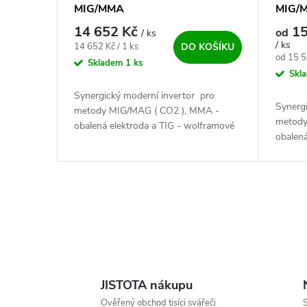
MIG/MMA
MIG/M
14 652 Kč
15
od
/ ks
/ ks
Měrná cena:
14 652 Kč / 1 ks
DO KOŠÍKU
Měrná c
od 15 5
Skladem
1 ks
Skl
Synergický moderní invertor pro
Synerg
metody MIG/MAG ( CO2 ), MMA -
metody
obalená elektroda a TIG - wolframové
obalená
elektrody. Nástupce oblíbené kvalitní
elektro
svářečky...
svářečky
Ovládací prvky výpisu
JISTOTA nákupu
Ověřený obchod tisíci svářeči
S