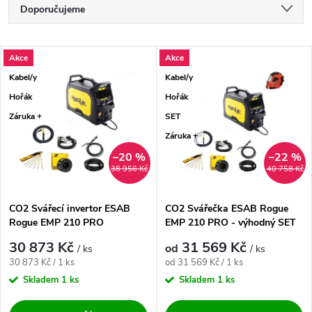
Řazení produktů
Doporučujeme
Nejlevnější
Výpis produktů
Akce
Akce
Nejdražší
Kabel/y
Kabel/y
Nejprodávanější
Hořák
Hořák
Záruka +
SET
Abecedně
Záruka +
–20 %
–22 %
38 956 Kč
40 758 Kč
CO2 Svářecí invertor ESAB
CO2 Svářečka ESAB Rogue
Rogue EMP 210 PRO
EMP 210 PRO - výhodný SET
30 873 Kč
31 569 Kč
od
/ ks
/ ks
Měrná cena:
Měrná cena:
30 873 Kč / 1 ks
od 31 569 Kč / 1 ks
Skladem
1 ks
Skladem
1 ks