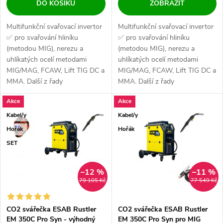
DO KOŠÍKU
ZOBRAZIT
Multifunkční svařovací invertor
Multifunkční svařovací invertor
✅ pro svařování hliníku
✅ pro svařování hliníku
(metodou MIG), nerezu a
(metodou MIG), nerezu a
uhlíkatých ocelí metodami
uhlíkatých ocelí metodami
MIG/MAG, FCAW, Lift TIG DC a
MIG/MAG, FCAW, Lift TIG DC a
MMA. Další z řady
MMA. Další z řady
profesionálních strojů...
profesionálních strojů...
Akce
Akce
Kabel/y
Kabel/y
Hořák
Hořák
SET
–12 %
–11 %
79 105 Kč
77 549 Kč
CO2 svářečka ESAB Rustler
CO2 svářečka ESAB Rustler
EM 350C Pro Syn - výhodný
EM 350C Pro Syn pro MIG