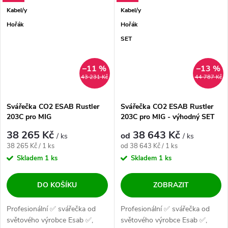
Kabel/y
Kabel/y
Hořák
Hořák
SET
–11 %
–13 %
43 231 Kč
44 787 Kč
Svářečka CO2 ESAB Rustler
Svářečka CO2 ESAB Rustler
203C pro MIG
203C pro MIG - výhodný SET
38 265 Kč
38 643 Kč
od
/ ks
/ ks
Měrná cena:
Měrná cena:
38 265 Kč / 1 ks
od 38 643 Kč / 1 ks
Skladem
1 ks
Skladem
1 ks
DO KOŠÍKU
ZOBRAZIT
Profesionální ✅ svářečka od
Profesionální ✅ svářečka od
světového výrobce Esab ✅,
světového výrobce Esab ✅,