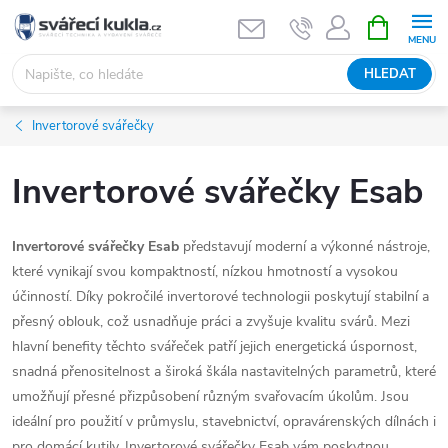
Přejít na obsah
NÁKUPNÍ 
HLEDAT
Invertorové svářečky
Invertorové svářečky Esab
Invertorové svářečky Esab
představují moderní a výkonné nástroje,
které vynikají svou kompaktností, nízkou hmotností a vysokou
účinností. Díky pokročilé invertorové technologii poskytují stabilní a
přesný oblouk, což usnadňuje práci a zvyšuje kvalitu svárů. Mezi
hlavní benefity těchto svářeček patří jejich energetická úspornost,
snadná přenositelnost a široká škála nastavitelných parametrů, které
umožňují přesné přizpůsobení různým svařovacím úkolům. Jsou
ideální pro použití v průmyslu, stavebnictví, opravárenských dílnách i
pro domácí kutily. Invertorové svářečky Esab vám poskytnou