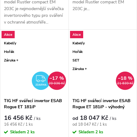
model Rustler compact EM
model Rustler compact EM
203C je nejmodernější svářečka
203C je...
invertorového typu pro sváření
v ochranné atmosféře...
Akce
Akce
Kabel/y
Kabel/y
Hořák
Hořák
Záruka +
SET
Záruka +
–17 %
–18 %
ZDARMA
20 036 Kč
21 839 Kč
ZDARMA
TIG HF svářecí invertor ESAB
TIG HF svářecí invertor ESAB
Rogue ET 181iP
Rogue ET 181iP - výhodný
SET
16 456 Kč
18 047 Kč
od
/ ks
/ ks
Měrná cena:
Měrná cena:
16 456 Kč / 1 ks
od 18 047 Kč / 1 ks
Skladem
2 ks
Skladem
2 ks