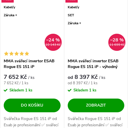
Kabel/y
Kabel/y
Záruka +
SET
Záruka +
–24 %
–28 %
10 143 Kč
11 699 Kč
MMA svářecí invertor ESAB
MMA svářecí invertor ESAB
Rogue ES 151 iP
Rogue ES 151 iP - výhodný
SET
7 652 Kč
8 397 Kč
od
/ ks
/ ks
Měrná cena:
Měrná cena:
7 652 Kč / 1 ks
od 8 397 Kč / 1 ks
Skladem
1 ks
Skladem
1 ks
DO KOŠÍKU
ZOBRAZIT
Svářečka Rogue ES 151 iP od
Svářečka Rogue ES 151 iP od
Esab je profesionální ✅ svářecí
Esab je profesionální ✅ svářecí