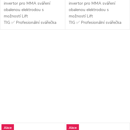
invertor pro MMA sváření
invertor pro MMA sváření
obalenou elektrodou s
obalenou elektrodou s
možností Lift
možností Lift
TIG ✅ Profesionální svářečka
TIG ✅ Profesionální svářečka
pro obalenou...
pro obalenou...
Akce
Akce