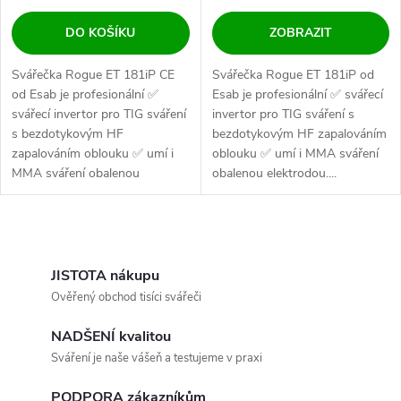
DO KOŠÍKU
ZOBRAZIT
Svářečka Rogue ET 181iP CE
Svářečka Rogue ET 181iP od
od Esab je profesionální ✅
Esab je profesionální ✅ svářecí
svářecí invertor pro TIG sváření
invertor pro TIG sváření s
s bezdotykovým HF
bezdotykovým HF zapalováním
zapalováním oblouku ✅ umí i
oblouku ✅ umí i MMA sváření
MMA sváření obalenou
obalenou elektrodou....
elektrodou....
Ovládací prvky výpisu
JISTOTA nákupu
Ověřený obchod tisíci svářeči
NADŠENÍ kvalitou
Sváření je naše vášeň a testujeme v praxi
PODPORA zákazníkům