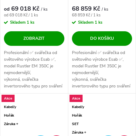
SET
69 018 Kč
68 859 Kč
od
/ ks
/ ks
Měrná cena:
Měrná cena:
od 69 018 Kč / 1 ks
68 859 Kč / 1 ks
Skladem
1 ks
Skladem
1 ks
ZOBRAZIT
DO KOŠÍKU
Profesionální ✅ svářečka od
Profesionální ✅ svářečka od
světového výrobce Esab ✅,
světového výrobce Esab ✅,
model Rustler EM 350C je
model Rustler EM 350C je
nejmodernější,
nejmodernější,
výkonná, svářečka
výkonná, svářečka
invertorového typu pro sváření
invertorového typu pro sváření
v ochranné atmosféře...
v ochranné atmosféře...
Akce
Akce
Kabel/y
Kabel/y
Hořák
Hořák
Záruka +
SET
Záruka +