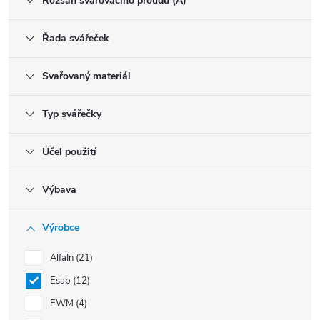
Rozsah svařovacího proudu (A)
Řada svářeček
Svařovaný materiál
Typ svářečky
Účel použití
Výbava
Výrobce
AlfaIn
21
Esab
12
EWM
4