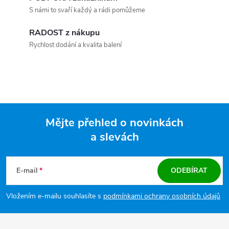
S námi to svaří každý a rádi pomůžeme
RADOST z nákupu
Rychlost dodání a kvalita balení
Mějte přehled o novinkách
a slevách
Zápatí
E-mail
ODEBÍRAT
Vložením e-mailu souhlasíte s
podmínkami ochrany osobních údajů