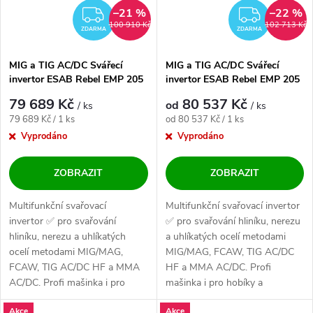
–21 %
–22 %
ZDARMA
ZDAR
100 910 Kč
102 713 Kč
ZDARMA
ZDARMA
MIG a TIG AC/DC Svářecí
MIG a TIG AC/DC Svářecí
invertor ESAB Rebel EMP 205
invertor ESAB Rebel EMP 205
AC/DC
AC/DC - výhodný SET
79 689 Kč
80 537 Kč
od
/ ks
/ ks
Měrná cena:
Měrná cena:
79 689 Kč / 1 ks
od 80 537 Kč / 1 ks
Vyprodáno
Vyprodáno
ZOBRAZIT
ZOBRAZIT
Multifunkční svařovací
Multifunkční svařovací invertor
invertor ✅ pro svařování
✅ pro svařování hliníku, nerezu
hliníku, nerezu a uhlíkatých
a uhlíkatých ocelí metodami
ocelí metodami MIG/MAG,
MIG/MAG, FCAW, TIG AC/DC
FCAW, TIG AC/DC HF a MMA
HF a MMA AC/DC. Profi
AC/DC. Profi mašinka i pro
mašinka i pro hobíky a
hobíky a...
nadšence....
Akce
Akce