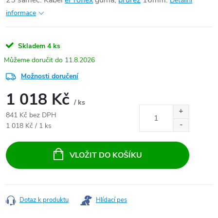
25 samec. Kabel
eProflex
guma,
průřez
16mm.
Detailní
informace
Skladem
4 ks
11.8.2026
Možnosti doručení
1 018 Kč
/ ks
841 Kč bez DPH
Měrná cena:
1 018 Kč / 1 ks
VLOŽIT DO KOŠÍKU
Dotaz k produktu
Hlídací pes