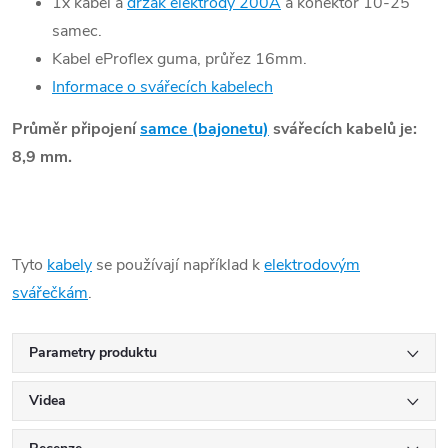
1x kabel a
držák elektrody 200A
a konektor 10-25
samec.
Kabel eProflex guma, průřez 16mm.
Informace o svářecích kabelech
Průměr připojení
samce (bajonetu)
svářecích kabelů je:
8,9 mm.
Tyto
kabely
se používají například k
elektrodovým
svářečkám
.
Parametry produktu
Videa