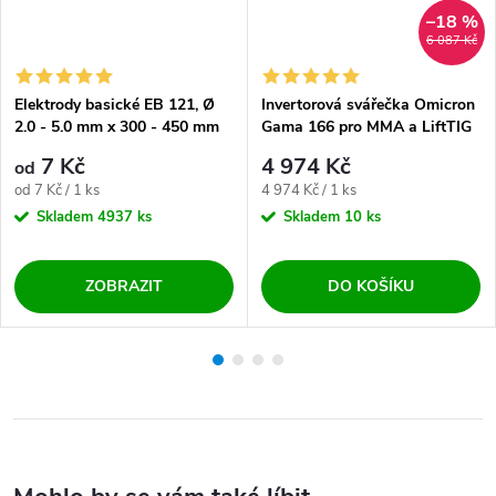
–18 %
6 087 Kč
Elektrody basické EB 121, Ø
Invertorová svářečka Omicron
2.0 - 5.0 mm x 300 - 450 mm
Gama 166 pro MMA a LiftTIG
7 Kč
4 974 Kč
od
Měrná cena:
Měrná cena:
od 7 Kč / 1 ks
4 974 Kč / 1 ks
Skladem
4937 ks
Skladem
10 ks
ZOBRAZIT
DO KOŠÍKU