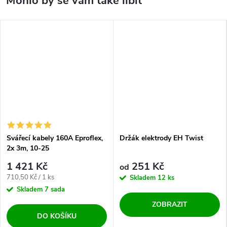
Svářecí kabely 160A Eproflex,
Držák elektrody EH Twist
2x 3m, 10-25
1 421 Kč
251 Kč
od
Měrná cena:
710,50 Kč / 1 ks
Skladem
12 ks
Skladem
7 sada
ZOBRAZIT
DO KOŠÍKU