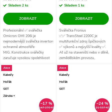
Skladem
2 ks
Skladem
1 ks
ZOBRAZIT
ZOBRAZIT
Profesionální ✅ svářečka
Svářečka Fronius
Omicron OMI 206i je
✅✅ TransSteel 2200C je
nejmodernější svářečka invertorového typu pro sváření v
multifunkční zdroj špičkových
ochranné atmosféře
✅ výkonů a nejvyšší kvality ✅.
MIG. Konstrukce svářečky
Ať už na staveništi nebo v dílně,
zaručuje vysokou spolehlivost
zemědělském provozu,
✅✅...
kovozpracujícím...
Akce
Akce
Kabel/y
Kabel/y
Hořák
Hořák
SET
SET
Záruka +
–17 %
–24 %
147 270 Kč
21 537 Kč