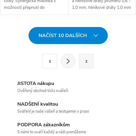
cívky. Synergická mašinka s
a nerezové dráty průměru 0,6 -
možností přepnutí do
1,0 mm, hliníkové dráty 1,0 mm
manuálu....
a skvěle...
Ovládací prvky výpisu
NAČÍST 10 DALŠÍCH
Stránkování
1
2
JISTOTA nákupu
Ověřený obchod tisíci svářeči
NADŠENÍ kvalitou
Sváření je naše vášeň a testujeme v praxi
PODPORA zákazníkům
S námi to svaří každý a rádi pomůžeme