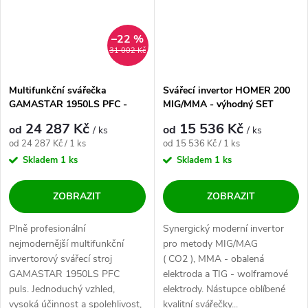
–22 %
31 002 Kč
Multifunkční svářečka
Svářecí invertor HOMER 200
GAMASTAR 1950LS PFC -
MIG/MMA - výhodný SET
výhodný SET
24 287 Kč
15 536 Kč
od
od
/ ks
/ ks
Měrná cena:
Měrná cena:
od 24 287 Kč / 1 ks
od 15 536 Kč / 1 ks
Skladem
1 ks
Skladem
1 ks
ZOBRAZIT
ZOBRAZIT
Plně profesionální
Synergický moderní invertor
nejmodernější multifunkční
pro metody MIG/MAG
invertorový svářecí stroj
( CO2 ), MMA - obalená
GAMASTAR 1950LS PFC
elektroda a TIG - wolframové
puls. Jednoduchý vzhled,
elektrody. Nástupce oblíbené
vysoká účinnost a spolehlivost,
kvalitní svářečky...