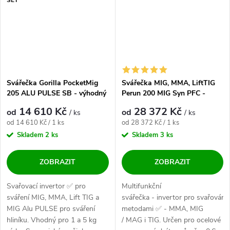
Svářečka Gorilla PocketMig
Svářečka MIG, MMA, LiftTIG
205 ALU PULSE SB - výhodný
Perun 200 MIG Syn PFC -
SET
výhodný SET
14 610 Kč
28 372 Kč
od
od
/ ks
/ ks
Měrná cena:
Měrná cena:
od 14 610 Kč / 1 ks
od 28 372 Kč / 1 ks
Skladem
2 ks
Skladem
3 ks
ZOBRAZIT
ZOBRAZIT
Svařovací invertor ✅ pro
Multifunkční
sváření MIG, MMA, Lift TIG a
svářečka - invertor pro svařování
MIG Alu PULSE pro sváření
metodami ✅ - MMA, MIG
hliníku. Vhodný pro 1 a 5 kg
/ MAG i TIG. Určen pro ocelové