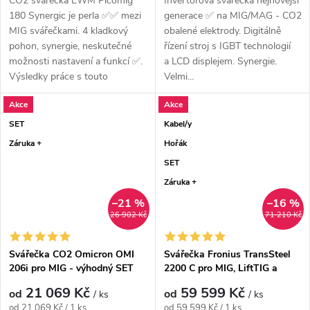
CO2 svářečka EWM Picomig
Invertorová svářečka nejnovější
180 Synergic je perla ✅✅ mezi
generace ✅ na MIG/MAG - CO2, s
MIG svářečkami. 4 kladkový
obalené elektrody. Digitálně
pohon, synergie, neskutečné
řízení stroj s IGBT technologií
možnosti nastavení a funkcí ✅.
a LCD displejem. Synergie.
Výsledky práce s touto
Velmi...
svářečkou...
Akce
Akce
SET
Kabel/y
Záruka +
Hořák
SET
Záruka +
–21 %
–16 %
26 902 Kč
71 210 Kč
Svářečka CO2 Omicron OMI
Svářečka Fronius TransSteel
206i pro MIG - výhodný SET
2200 C pro MIG, LiftTIG a
MMA - výhodný SET
21 069 Kč
59 599 Kč
od
od
/ ks
/ ks
Měrná cena:
Měrná cena:
od 21 069 Kč / 1 ks
od 59 599 Kč / 1 ks