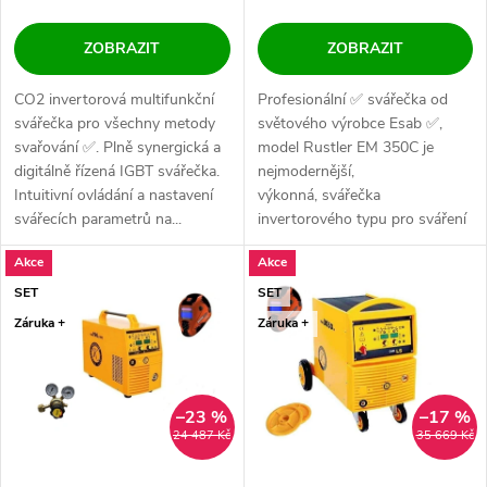
ZOBRAZIT
ZOBRAZIT
CO2 invertorová multifunkční
Profesionální ✅ svářečka od
svářečka pro všechny metody
světového výrobce Esab ✅,
svařování ✅. Plně synergická a
model Rustler EM 350C je
digitálně řízená IGBT svářečka.
nejmodernější,
Intuitivní ovládání a nastavení
výkonná, svářečka
svářecích parametrů na...
invertorového typu pro sváření
v ochranné atmosféře...
Akce
Akce
SET
SET
Záruka +
Záruka +
–23 %
–17 %
24 487 Kč
35 669 Kč