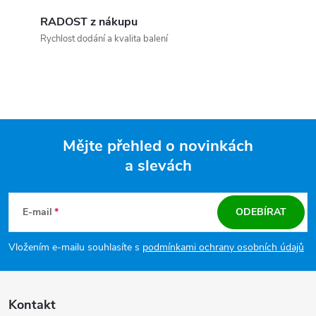
RADOST z nákupu
Rychlost dodání a kvalita balení
Mějte přehled o novinkách
a slevách
Zápatí
E-mail
ODEBÍRAT
Vložením e-mailu souhlasíte s
podmínkami ochrany osobních údajů
Kontakt