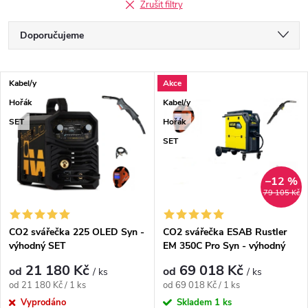
Zrušit filtry
Řazení produktů
Doporučujeme
Nejlevnější
Výpis produktů
Kabel/y
Akce
Nejdražší
Hořák
Kabel/y
Nejprodávanější
SET
Hořák
SET
Abecedně
–12 %
79 105 Kč
CO2 svářečka 225 OLED Syn -
CO2 svářečka ESAB Rustler
výhodný SET
EM 350C Pro Syn - výhodný
SET
21 180 Kč
69 018 Kč
od
od
/ ks
/ ks
Měrná cena:
Měrná cena:
od 21 180 Kč / 1 ks
od 69 018 Kč / 1 ks
Vyprodáno
Skladem
1 ks