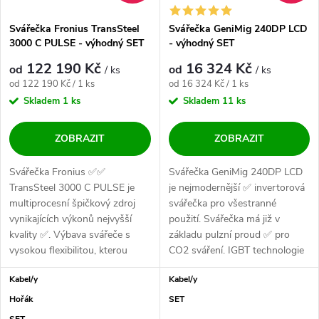
Svářečka Fronius TransSteel
Svářečka GeniMig 240DP LCD
3000 C PULSE - výhodný SET
- výhodný SET
122 190 Kč
16 324 Kč
od
od
/ ks
/ ks
Měrná cena:
Měrná cena:
od 122 190 Kč / 1 ks
od 16 324 Kč / 1 ks
Skladem
1 ks
Skladem
11 ks
ZOBRAZIT
ZOBRAZIT
Svářečka Fronius ✅✅
Svářečka GeniMig 240DP LCD
TransSteel 3000 C PULSE je
je nejmodernější ✅ invertorová
multiprocesní špičkový zdroj
svářečka pro všestranné
vynikajících výkonů nejvyšší
použití. Svářečka má již v
kvality ✅. Výbava svářeče s
základu pulzní proud ✅ pro
vysokou flexibilitou, kterou
CO2 sváření. IGBT technologie
použije...
a kvalitní...
Kabel/y
Kabel/y
Hořák
SET
SET