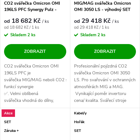
CO2 svářečka Omicron OMI
MIG/MAG svářečka Omicron
196LS PFC Synergy Pulz -
OMI 3050 LS - výhodný SET
výhodný SET
18 682 Kč
29 418 Kč
od
od
/ ks
/ ks
Měrná cena:
Měrná cena:
od 18 682 Kč / 1 ks
od 29 418 Kč / 1 ks
Skladem
2 ks
Skladem
2 ks
ZOBRAZIT
ZOBRAZIT
CO2 svářečka Omicron OMI
Profesionální pojízdná CO2
196LS PFC je
svářečka Omicron OMI 3050
svářečka MIG/MAG neboli CO2 s
LS. Pro svařování v ochranných
funkcí synergie
atmosférách MIG a MAG.
✅. Velmi oblíbená
Vynikající poměr invertoru
svářečka vhodná do dílny,
cena/ kvalita. Svářecí stroje
údržby, domácnosti a lehkou
Omicron...
Akce
Kabel/y
výrobu ✅. Vysoce...
SET
Hořák
Záruka +
SET