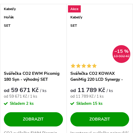
Kabel/y
Akce
Hořák
Kabel/y
SET
SET
–15 %
13 932 Kč
Svářečka CO2 EWM Picomig
Svářečka CO2 KOWAX
180 Syn - výhodný SET
GeniMig 220 LCD Synergy -
výhodný SET
59 671 Kč
11 789 Kč
od
od
/ ks
/ ks
Měrná cena:
Měrná cena:
od 59 671 Kč / 1 ks
od 11 789 Kč / 1 ks
Skladem
2 ks
Skladem
15 ks
ZOBRAZIT
ZOBRAZIT