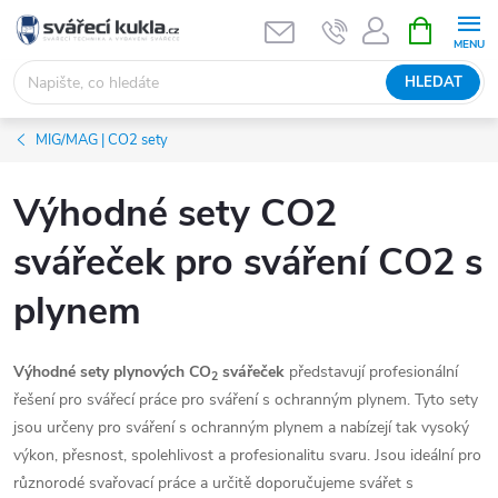
Přejít na obsah
NÁKUPNÍ 
HLEDAT
MIG/MAG | CO2 sety
Výhodné sety CO2
svářeček pro sváření CO2 s
plynem
Výhodné sety plynových CO
svářeček
představují profesionální
2
řešení pro svářecí práce pro sváření s ochranným plynem. Tyto sety
jsou určeny pro sváření s ochranným plynem a nabízejí tak vysoký
výkon, přesnost, spolehlivost a profesionalitu svaru. Jsou ideální pro
různorodé svařovací práce a určitě doporučujeme svářet s