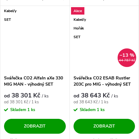
to vše na kolečkách....
Kabel/y
Akce
SET
Kabel/y
Hořák
SET
–13 %
44 787 Kč
Svářečka CO2 AlfaIn aXe 330
Svářečka CO2 ESAB Rustler
MIG MAN - výhodný SET
203C pro MIG - výhodný SET
38 301 Kč
38 643 Kč
od
od
/ ks
/ ks
Měrná cena:
Měrná cena:
od 38 301 Kč / 1 ks
od 38 643 Kč / 1 ks
Skladem
1 ks
Skladem
1 ks
ZOBRAZIT
ZOBRAZIT