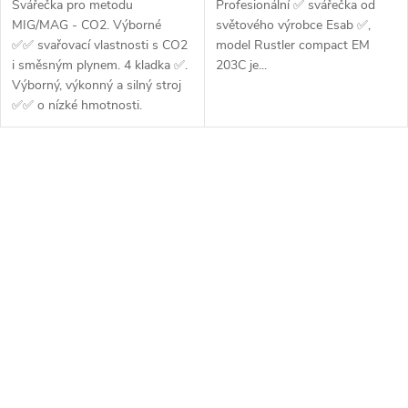
Svářečka pro metodu
Profesionální ✅ svářečka od
MIG/MAG - CO2. Výborné
světového výrobce Esab ✅,
✅✅ svařovací vlastnosti s CO2
model Rustler compact EM
i směsným plynem. 4 kladka ✅.
203C je...
Výborný, výkonný a silný stroj
✅✅ o nízké hmotnosti.
Vhodné...