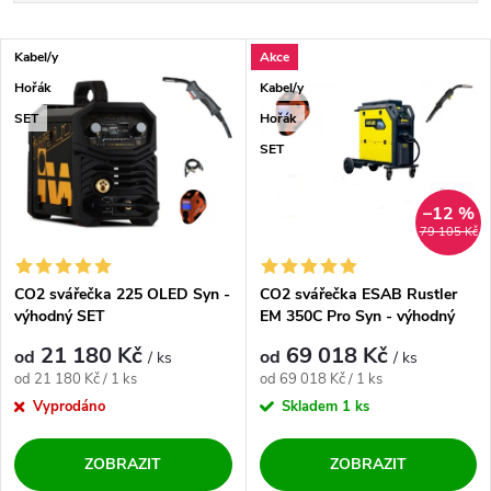
Nejlevnější
Výpis produktů
Kabel/y
Akce
Nejdražší
Hořák
Kabel/y
Nejprodávanější
SET
Hořák
SET
Abecedně
–12 %
79 105 Kč
CO2 svářečka 225 OLED Syn -
CO2 svářečka ESAB Rustler
výhodný SET
EM 350C Pro Syn - výhodný
SET
21 180 Kč
69 018 Kč
od
od
/ ks
/ ks
Měrná cena:
Měrná cena:
od 21 180 Kč / 1 ks
od 69 018 Kč / 1 ks
Vyprodáno
Skladem
1 ks
ZOBRAZIT
ZOBRAZIT