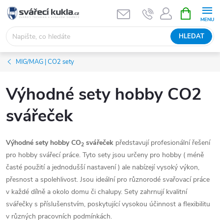
Přejít na obsah
NÁKUPNÍ 
HLEDAT
MIG/MAG | CO2 sety
Výhodné sety hobby CO2
svářeček
Výhodné sety hobby CO
svářeček
představují profesionální řešení
2
pro hobby svářecí práce. Tyto sety jsou určeny pro hobby ( méně
časté použití a jednodušší nastavení ) ale nabízejí vysoký výkon,
přesnost a spolehlivost. Jsou ideální pro různorodé svařovací práce
v každé dílně a okolo domu či chalupy. Sety zahrnují kvalitní
svářečky s příslušenstvím, poskytující vysokou účinnost a flexibilitu
v různých pracovních podmínkách.