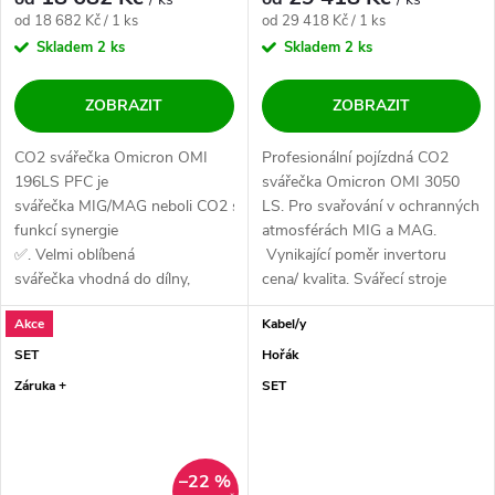
Měrná cena:
Měrná cena:
od 18 682 Kč / 1 ks
od 29 418 Kč / 1 ks
Skladem
2 ks
Skladem
2 ks
ZOBRAZIT
ZOBRAZIT
CO2 svářečka Omicron OMI
Profesionální pojízdná CO2
196LS PFC je
svářečka Omicron OMI 3050
svářečka MIG/MAG neboli CO2 s
LS. Pro svařování v ochranných
funkcí synergie
atmosférách MIG a MAG.
✅. Velmi oblíbená
Vynikající poměr invertoru
svářečka vhodná do dílny,
cena/ kvalita. Svářecí stroje
údržby, domácnosti a lehkou
Omicron...
Akce
Kabel/y
výrobu ✅. Vysoce...
SET
Hořák
Záruka +
SET
–22 %