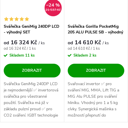
–24 %
21 537 Kč
Svářečka GeniMig 240DP LCD
Svářečka Gorilla PocketMig
- výhodný SET
205 ALU PULSE SB - výhodný
SET
16 324 Kč
14 610 Kč
od
od
/ ks
/ ks
Měrná cena:
Měrná cena:
od 16 324 Kč / 1 ks
od 14 610 Kč / 1 ks
Skladem
11 ks
Skladem
2 ks
ZOBRAZIT
ZOBRAZIT
Svářečka GeniMig 240DP LCD
Svařovací invertor ✅ pro
je nejmodernější ✅ invertorová
sváření MIG, MMA, Lift TIG a
svářečka pro všestranné
MIG Alu PULSE pro sváření
použití. Svářečka má již v
hliníku. Vhodný pro 1 a 5 kg
základu pulzní proud ✅ pro
cívky. Synergická mašinka s
CO2 sváření. IGBT technologie
možností přepnutí do
a kvalitní...
manuálu....