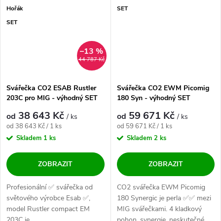
Hořák
SET
SET
–13 %
44 787 Kč
Svářečka CO2 ESAB Rustler
Svářečka CO2 EWM Picomig
203C pro MIG - výhodný SET
180 Syn - výhodný SET
38 643 Kč
59 671 Kč
od
od
/ ks
/ ks
Měrná cena:
Měrná cena:
od 38 643 Kč / 1 ks
od 59 671 Kč / 1 ks
Skladem
1 ks
Skladem
2 ks
ZOBRAZIT
ZOBRAZIT
Profesionální ✅ svářečka od
CO2 svářečka EWM Picomig
světového výrobce Esab ✅,
180 Synergic je perla ✅✅ mezi
model Rustler compact EM
MIG svářečkami. 4 kladkový
203C je...
pohon, synergie, neskutečné