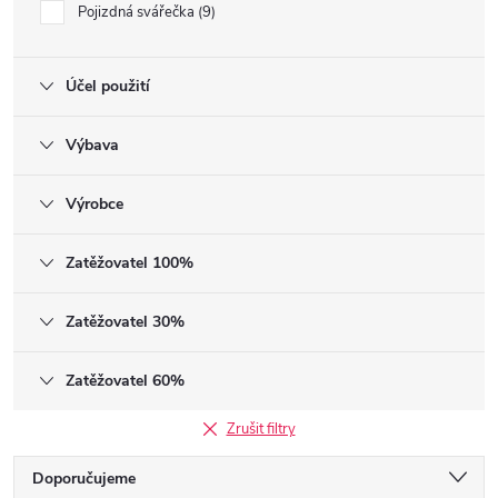
Pojizdná svářečka
9
Účel použití
Výbava
Výrobce
Zatěžovatel 100%
Zatěžovatel 30%
Zatěžovatel 60%
Zrušit filtry
Řazení produktů
Doporučujeme