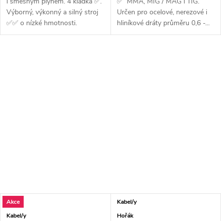
i směsným plynem. 4 kladka ✅.
✅ MMA, MIG / MAG i TIG.
Výborný, výkonný a silný stroj
Určen pro ocelové, nerezové i
✅✅ o nízké hmotnosti.
hliníkové dráty průměru 0,6 -...
Vhodné...
Akce
Kabel/y
Kabel/y
Hořák