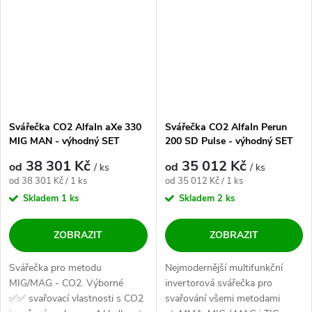
Svářečka CO2 AlfaIn aXe 330
Svářečka CO2 AlfaIn Perun
MIG MAN - výhodný SET
200 SD Pulse - výhodný SET
38 301 Kč
35 012 Kč
od
od
/ ks
/ ks
Měrná cena:
Měrná cena:
od 38 301 Kč / 1 ks
od 35 012 Kč / 1 ks
Skladem
1 ks
Skladem
2 ks
ZOBRAZIT
ZOBRAZIT
Svářečka pro metodu
Nejmodernější multifunkční
MIG/MAG - CO2. Výborné
invertorová svářečka pro
✅✅ svařovací vlastnosti s CO2
svařování všemi metodami