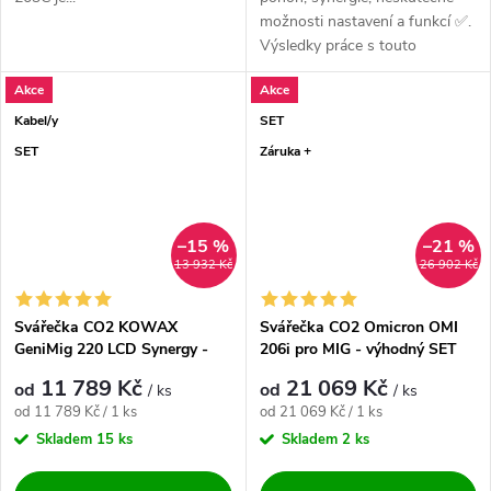
možnosti nastavení a funkcí ✅.
Výsledky práce s touto
svářečkou...
Akce
Akce
Kabel/y
SET
SET
Záruka +
–15 %
–21 %
13 932 Kč
26 902 Kč
Svářečka CO2 KOWAX
Svářečka CO2 Omicron OMI
GeniMig 220 LCD Synergy -
206i pro MIG - výhodný SET
výhodný SET
11 789 Kč
21 069 Kč
od
od
/ ks
/ ks
Měrná cena:
Měrná cena:
od 11 789 Kč / 1 ks
od 21 069 Kč / 1 ks
Skladem
15 ks
Skladem
2 ks