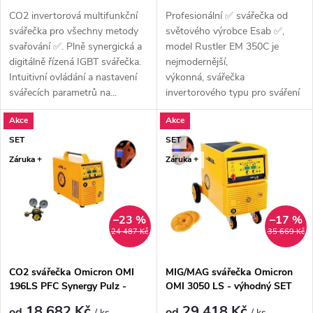
CO2 invertorová multifunkční
Profesionální ✅ svářečka od
svářečka pro všechny metody
světového výrobce Esab ✅,
svařování ✅. Plně synergická a
model Rustler EM 350C je
digitálně řízená IGBT svářečka.
nejmodernější,
Intuitivní ovládání a nastavení
výkonná, svářečka
svářecích parametrů na...
invertorového typu pro sváření
v ochranné atmosféře...
Akce
Akce
SET
SET
Záruka +
Záruka +
–23 %
–17 %
24 487 Kč
35 669 Kč
CO2 svářečka Omicron OMI
MIG/MAG svářečka Omicron
196LS PFC Synergy Pulz -
OMI 3050 LS - výhodný SET
výhodný SET
18 682 Kč
29 418 Kč
od
od
/ ks
/ ks