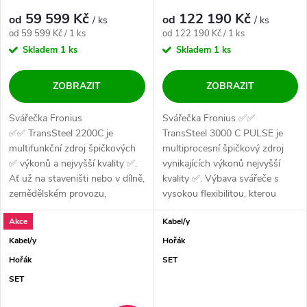
MMA - výhodný SET
59 599 Kč
122 190 Kč
od
od
/ ks
/ ks
Měrná cena:
Měrná cena:
od 59 599 Kč / 1 ks
od 122 190 Kč / 1 ks
Skladem
1 ks
Skladem
1 ks
ZOBRAZIT
ZOBRAZIT
Svářečka Fronius
Svářečka Fronius ✅✅
✅✅ TransSteel 2200C je
TransSteel 3000 C PULSE je
multifunkční zdroj špičkových
multiprocesní špičkový zdroj
✅ výkonů a nejvyšší kvality ✅.
vynikajících výkonů nejvyšší
Ať už na staveništi nebo v dílně,
kvality ✅. Výbava svářeče s
zemědělském provozu,
vysokou flexibilitou, kterou
kovozpracujícím...
použije...
Akce
Kabel/y
Kabel/y
Hořák
Hořák
SET
SET