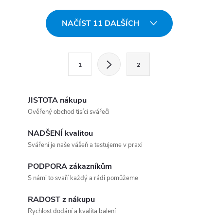
Ovládací prvky výpisu
NAČÍST 11 DALŠÍCH
Stránkování
1
2
JISTOTA nákupu
Ověřený obchod tisíci svářeči
NADŠENÍ kvalitou
Sváření je naše vášeň a testujeme v praxi
PODPORA zákazníkům
S námi to svaří každý a rádi pomůžeme
RADOST z nákupu
Rychlost dodání a kvalita balení