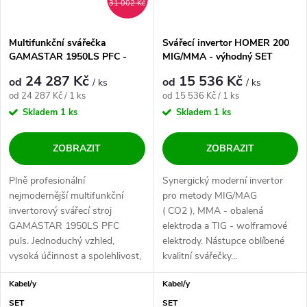
31 002 Kč
Multifunkční svářečka
Svářecí invertor HOMER 200
GAMASTAR 1950LS PFC -
MIG/MMA - výhodný SET
výhodný SET
24 287 Kč
15 536 Kč
od
od
/ ks
/ ks
Měrná cena:
Měrná cena:
od 24 287 Kč / 1 ks
od 15 536 Kč / 1 ks
Skladem
1 ks
Skladem
1 ks
ZOBRAZIT
ZOBRAZIT
Plně profesionální
Synergický moderní invertor
nejmodernější multifunkční
pro metody MIG/MAG
invertorový svářecí stroj
( CO2 ), MMA - obalená
GAMASTAR 1950LS PFC
elektroda a TIG - wolframové
puls. Jednoduchý vzhled,
elektrody. Nástupce oblíbené
vysoká účinnost a spolehlivost,
kvalitní svářečky...
to vše na kolečkách....
Kabel/y
Kabel/y
SET
SET