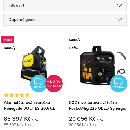
Filtrovat
Řazení produktů
Doporučujeme
Nejlevnější
Výpis produktů
Akce
Kabel/y
Nejdražší
Kabel/y
Hořák
Nejprodávanější
Abecedně
–15 %
ZDARMA
Z
100 493 Kč
ZDARMA
ZDARMA
Akumulátorová svářečka
CO2 invertorová svářečka
Renegade VOLT ES 200i CE
PocketMig 225 OLED Synergic
včetně hořáku
85 397 Kč
20 056 Kč
/ ks
/ ks
Měrná cena:
Měrná cena:
85 397 Kč / 1 ks
20 056 Kč / 1 ks