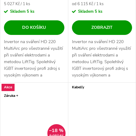
Měrná cena:
Měrná cena:
5 027 Kč / 1 ks
od 6 115 Kč / 1 ks
Skladem
5 ks
Skladem
5 ks
DO KOŠÍKU
ZOBRAZIT
Invertor na sváření HD 220
Invertor na sváření HD 220
MultiArc pro všestranné využití
MultiArc pro všestranné využití
při sváření elektrodami a
při sváření elektrodami a
metodou LiftTig. Spolehlivý
metodou LiftTig. Spolehlivý
IGBT invertorový profi zdroj s
IGBT invertorový profi zdroj s
vysokým výkonem a
vysokým výkonem a
zatěžovateli,...
zatěžovateli,...
Akce
Kabel/y
Záruka +
–18 %
6 087 Kč