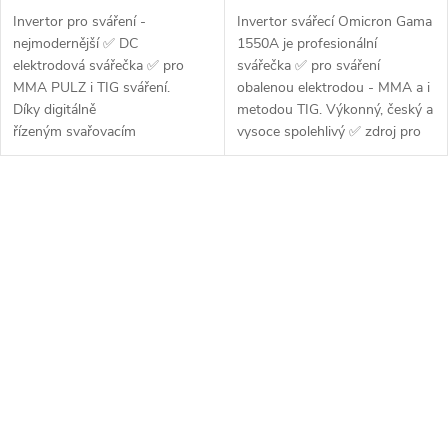
Invertor pro sváření -
Invertor svářecí Omicron Gama
nejmodernější ✅ DC
1550A je profesionální
elektrodová svářečka ✅ pro
svářečka ✅ pro sváření
MMA PULZ i TIG sváření.
obalenou elektrodou - MMA a i
Díky digitálně
metodou TIG. Výkonný, český a
řízeným svařovacím
vysoce spolehlivý ✅ zdroj pro
vlastnostem, nízké hmotnosti,...
všechny...