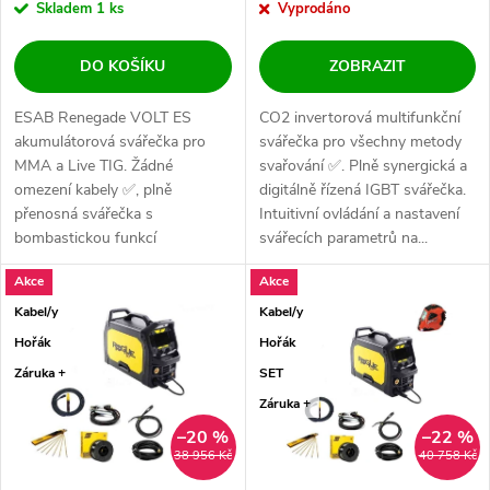
Skladem
1 ks
Vyprodáno
DO KOŠÍKU
ZOBRAZIT
ESAB Renegade VOLT ES
CO2 invertorová multifunkční
akumulátorová svářečka pro
svářečka pro všechny metody
MMA a Live TIG. Žádné
svařování ✅. Plně synergická a
omezení kabely ✅, plně
digitálně řízená IGBT svářečka.
přenosná svářečka s
Intuitivní ovládání a nastavení
bombastickou funkcí
svářecích parametrů na...
HYBRID✅. Špičkový stroj pro
Akce
Akce
profíky. Nová...
Kabel/y
Kabel/y
Hořák
Hořák
Záruka +
SET
Záruka +
–20 %
–22 %
38 956 Kč
40 758 Kč