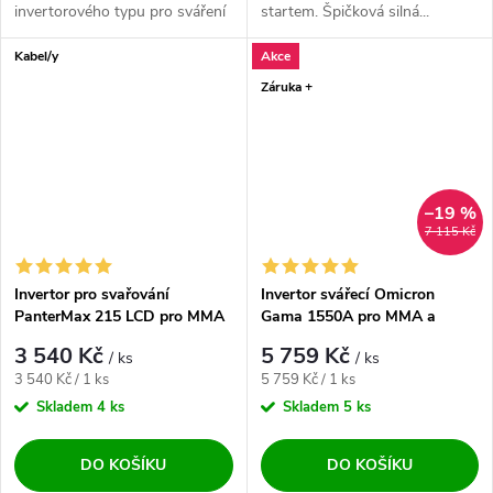
invertorového typu pro sváření
startem. Špičková silná...
v ochranné atmosféře...
Kabel/y
Akce
Záruka +
–19 %
7 115 Kč
Invertor pro svařování
Invertor svářecí Omicron
PanterMax 215 LCD pro MMA
Gama 1550A pro MMA a
a LiftTIG
LiftTIG
3 540 Kč
5 759 Kč
/ ks
/ ks
Měrná cena:
Měrná cena:
3 540 Kč / 1 ks
5 759 Kč / 1 ks
Skladem
4 ks
Skladem
5 ks
DO KOŠÍKU
DO KOŠÍKU