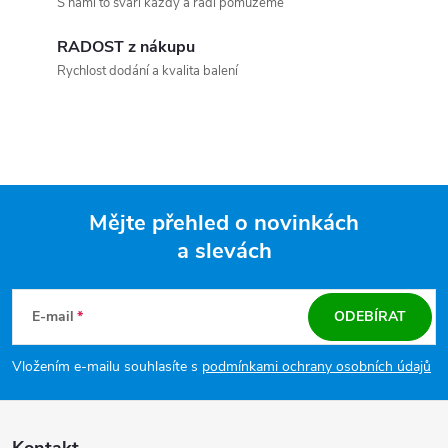
S námi to svaří každý a rádi pomůžeme
RADOST z nákupu
Rychlost dodání a kvalita balení
Mějte přehled o novinkách
a slevách
Zápatí
E-mail
ODEBÍRAT
Vložením e-mailu souhlasíte s
podmínkami ochrany osobních údajů