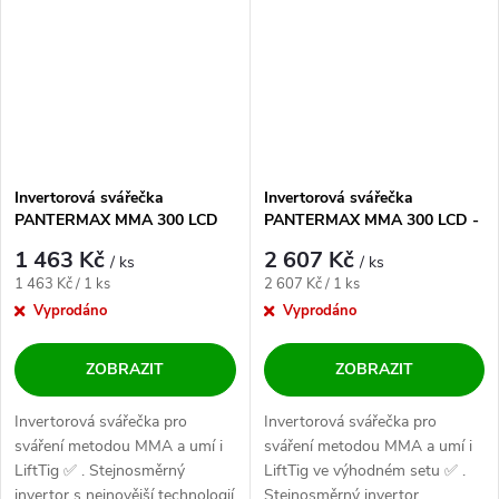
Invertorová svářečka
Invertorová svářečka
PANTERMAX MMA 300 LCD
PANTERMAX MMA 300 LCD -
výhodný SET
1 463 Kč
2 607 Kč
/ ks
/ ks
Měrná cena:
Měrná cena:
1 463 Kč / 1 ks
2 607 Kč / 1 ks
Vyprodáno
Vyprodáno
ZOBRAZIT
ZOBRAZIT
Invertorová svářečka pro
Invertorová svářečka pro
sváření metodou MMA a umí i
sváření metodou MMA a umí i
LiftTig ✅ . Stejnosměrný
LiftTig ve výhodném setu ✅ .
invertor s nejnovější technologií
Stejnosměrný invertor