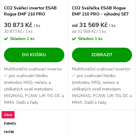
CO2 Svářecí invertor ESAB
CO2 Svářečka ESAB Rogue
Rogue EMP 210 PRO
EMP 210 PRO - výhodný SET
30 873 Kč
31 569 Kč
od
/ ks
/ ks
Měrná cena:
Měrná cena:
30 873 Kč / 1 ks
od 31 569 Kč / 1 ks
Skladem
1 ks
Skladem
1 ks
DO KOŠÍKU
ZOBRAZIT
Multifunkční svařovací invertor
Multifunkční svařovací invertor
✅ pro svařování hliníku
✅ pro svařování hliníku
(metodou MIG), nerezu a
(metodou MIG), nerezu a
uhlíkatých ocelí metodami
uhlíkatých ocelí metodami
MIG/MAG, FCAW, Lift TIG DC a
MIG/MAG, FCAW, Lift TIG DC a
MMA. Další z řady
MMA. Další z řady
profesionálních strojů...
profesionálních strojů...
Akce
Kabel/y
Hořák