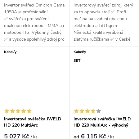
Invertor svářecí Omicron Gama
Invertorový svářecí zdroj, který
1950A je profesionální
za to opravdu stojí ✅. Profi
✅ svářečka pro sváření
mašina na sváření obalenou
obalenou elektrodou - MMA a i
elektrodou a LiftTigem.
metodou TIG. Výkonný, český
Německá kvalita vyráběná
✅ a vysoce spolehlivý zdroj pro
zlatýma ručičkama ✅ v České
všechny...
Republice....
Kabel/y
Kabel/y
SET
Invertorová svářečka iWELD
Invertorová svářečka iWELD
HD 220 MultiArc
HD 220 MultiArc - výhodný
SET
5 027 Kč
6 115 Kč
od
/ ks
/ ks