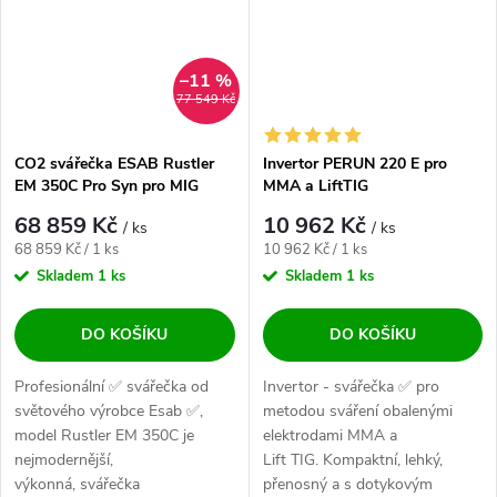
–11 %
77 549 Kč
CO2 svářečka ESAB Rustler
Invertor PERUN 220 E pro
EM 350C Pro Syn pro MIG
MMA a LiftTIG
68 859 Kč
10 962 Kč
/ ks
/ ks
Měrná cena:
Měrná cena:
68 859 Kč / 1 ks
10 962 Kč / 1 ks
Skladem
1 ks
Skladem
1 ks
DO KOŠÍKU
DO KOŠÍKU
Profesionální ✅ svářečka od
Invertor - svářečka ✅ pro
světového výrobce Esab ✅,
metodou sváření obalenými
model Rustler EM 350C je
elektrodami MMA a
nejmodernější,
Lift TIG. Kompaktní, lehký,
výkonná, svářečka
přenosný a s dotykovým