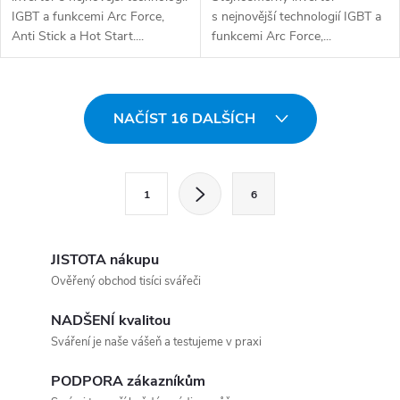
IGBT a funkcemi Arc Force,
s nejnovější technologií IGBT a
Anti Stick a Hot Start....
funkcemi Arc Force,...
Ovládací prvky výpisu
NAČÍST 16 DALŠÍCH
Stránkování
1
6
JISTOTA nákupu
Ověřený obchod tisíci svářeči
NADŠENÍ kvalitou
Sváření je naše vášeň a testujeme v praxi
PODPORA zákazníkům