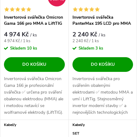
Invertorová svářečka Omicron
Invertorová svářečka
Gama 166 pro MMA a LiftTIG
PanterMax 195 LCD pro MMA
a LiftTIG
4 974 Kč
2 240 Kč
/ ks
/ ks
Měrná cena:
Měrná cena:
4 974 Kč / 1 ks
2 240 Kč / 1 ks
Skladem
10 ks
Skladem
3 ks
DO KOŠÍKU
DO KOŠÍKU
Invertorová svářečka Omicron
Invertorová svářečka pro
Gama 166 je profesionální
svářením obalenými
svářečka ✅ určena pro sváření
elektrodami ✅ metodou MMA a
obalenou elektrodou (MMA) ale
umí i LiftTig. Stejnosměrný
i metodou netavící se
invertor moderní stavby ✅ a
wolframové elektrody (LiftTIG).
nejnovějších technologických
Malý,...
komponentů s...
Kabel/y
Kabel/y
SET