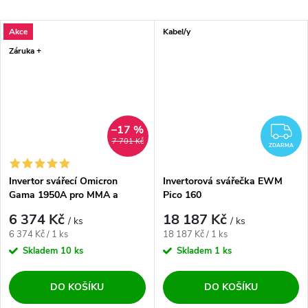
Akce
Kabel/y
Záruka +
–17 %
Z
7 701 Kč
ZDARMA
Invertor svářecí Omicron
Invertorová svářečka EWM
Gama 1950A pro MMA a
Pico 160
LiftTIG
6 374 Kč
18 187 Kč
/ ks
/ ks
Měrná cena:
Měrná cena:
6 374 Kč / 1 ks
18 187 Kč / 1 ks
Skladem
10 ks
Skladem
1 ks
DO KOŠÍKU
DO KOŠÍKU